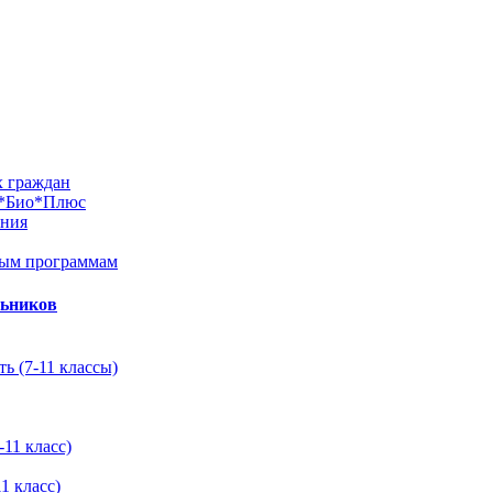
х граждан
м*Био*Плюс
ания
ным программам
льников
ь (7-11 классы)
11 класс)
1 класс)