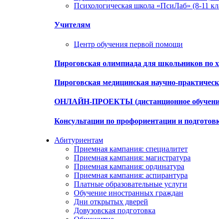
Психологическая школа «ПсиЛаб» (8-11 кл
Учителям
Центр обучения первой помощи
Пироговская олимпиада для школьников по х
Пироговская медицинская научно-практиче
ОНЛАЙН-ПРОЕКТЫ (дистанционное обучени
Консультации по профориентации и подготов
Абитуриентам
Приемная кампания: специалитет
Приемная кампания: магистратура
Приемная кампания: ординатура
Приемная кампания: аспирантура
Платные образовательные услуги
Обучение иностранных граждан
Дни открытых дверей
Довузовская подготовка