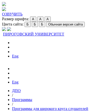
ОЗВУЧИТЬ
Размер шрифта:
A
A
A
Цвета сайта:
Б
Б
Б
Обычная версия сайта
ПИРОГОВСКИЙ УНИВЕРСИТЕТ
Eng
Eng
ДПО
/
Программы
/
Программы для широкого круга слушателей