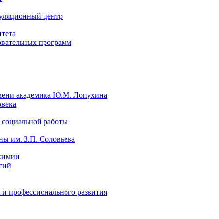
уляционный центр
итета
овательных программ
мени академика Ю.М. Лопухина
овека
 социальной работы
ы им. З.П. Соловьева
химии
гий
 и профессионального развития