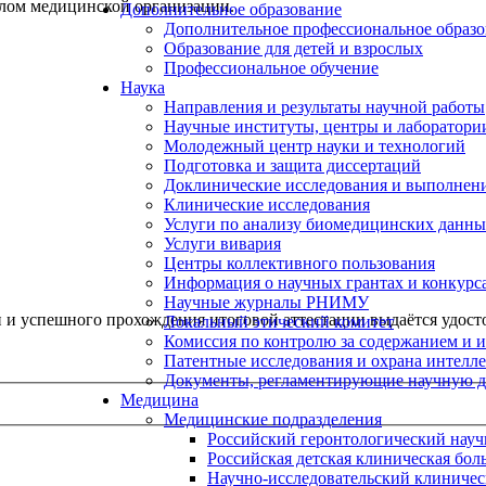
алом медицинской организации.
Дополнительное образование
Дополнительное профессиональное образо
Образование для детей и взрослых
Профессиональное обучение
Наука
Направления и результаты научной работы
Научные институты, центры и лаборатори
Молодежный центр науки и технологий
Подготовка и защита диссертаций
Доклинические исследования и выполнен
Клинические исследования
Услуги по анализу биомедицинских данн
Услуги вивария
Центры коллективного пользования
Информация о научных грантах и конкурс
Научные журналы РНИМУ
и успешного прохождения итоговой аттестации выдаётся удост
Локальный этический комитет
Комиссия по контролю за содержанием и 
Патентные исследования и охрана интелл
Документы, регламентирующие научную д
Медицина
Медицинские подразделения
Российский геронтологический науч
Российская детская клиническая бол
Научно-исследовательский клиничес