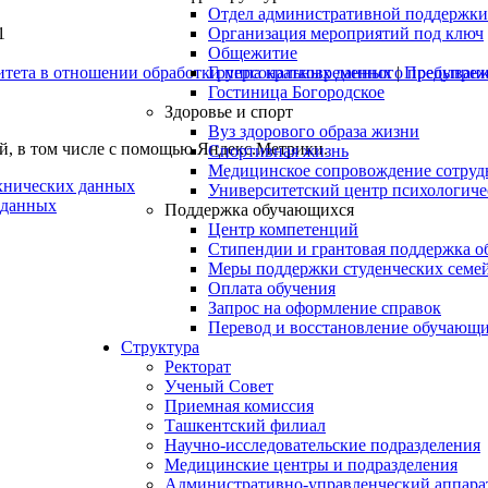
Отдел административной поддержки
Организация мероприятий под ключ
1
Общежитие
Группа кратковременного пребывани
итета в отношении обработки персональных данных
|
Предупрежд
Гостиница Богородское
Здоровье и спорт
Вуз здорового образа жизни
ей, в том числе с помощью Яндекс.Метрики.
Спортивная жизнь
Медицинское сопровождение сотруд
ехнических данных
Университетский центр психологич
 данных
Поддержка обучающихся
Центр компетенций
Стипендии и грантовая поддержка о
Меры поддержки студенческих семе
Оплата обучения
Запрос на оформление справок
Перевод и восстановление обучающ
Структура
Ректорат
Ученый Совет
Приемная комиссия
Ташкентский филиал
Научно-исследовательские подразделения
Медицинские центры и подразделения
Административно-управленческий аппара