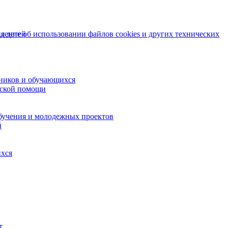
я детей
ение об использовании файлов cookies и других технических
ников и обучающихся
еской помощи
бучения и молодежных проектов
й
ихся
т