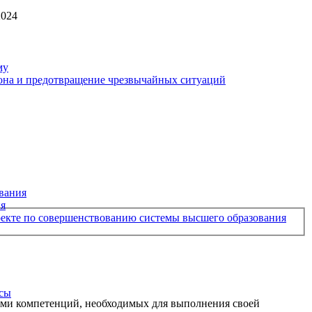
2024
му
рона и предотвращение чрезвычайных ситуаций
вания
ия
екте по совершенствованию системы высшего образования
рсы
ми компетенций, необходимых для выполнения своей