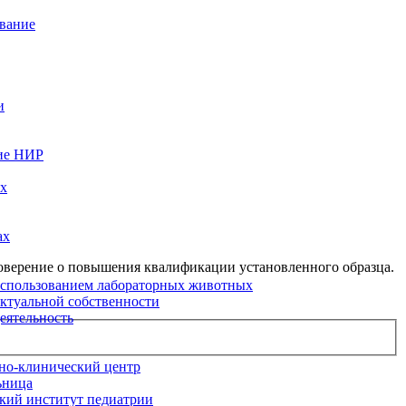
вание
и
ие НИР
ых
ах
оверение о повышения квалификации установленного образца.
использованием лабораторных животных
ектуальной собственности
еятельность
но-клинический центр
ьница
кий институт педиатрии