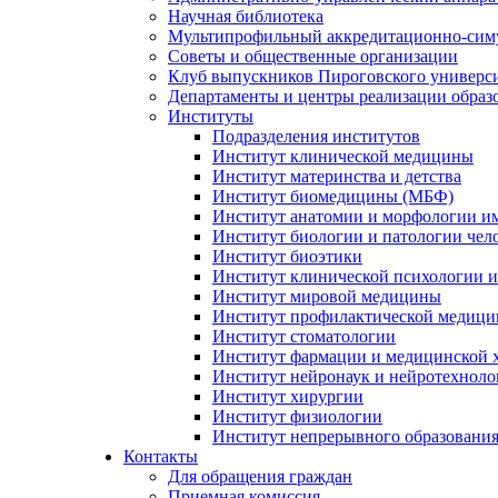
Научная библиотека
Мультипрофильный аккредитационно-сим
Советы и общественные организации
Клуб выпускников Пироговского универс
Департаменты и центры реализации образ
Институты
Подразделения институтов
Институт клинической медицины
Институт материнства и детства
Институт биомедицины (МБФ)
Институт анатомии и морфологии и
Институт биологии и патологии чел
Институт биоэтики
Институт клинической психологии и
Институт мировой медицины
Институт профилактической медицин
Институт стоматологии
Институт фармации и медицинской 
Институт нейронаук и нейротехноло
Институт хирургии
Институт физиологии
Институт непрерывного образования
Контакты
Для обращения граждан
Приемная комиссия