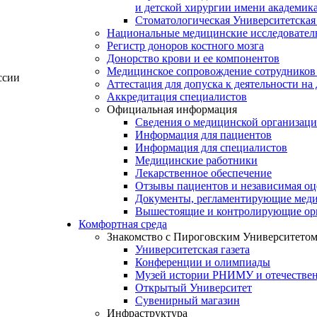
и детской хирургии имени академик
Стоматологическая Университетская
Национальные медицинские исследовател
Регистр доноров костного мозга
Донорство крови и ее компонентов
Медицинское сопровождение сотрудников
ссии
Аттестация для допуска к деятельности на
Аккредитация специалистов
Официальная информация
Сведения о медицинской организац
Информация для пациентов
Информация для специалистов
Медицинские работники
Лекарственное обеспечение
Отзывы пациентов и независимая оц
Документы, регламентирующие меди
Вышестоящие и контролирующие ор
Комфортная среда
Знакомство с Пироговским Университето
Университетская газета
Конференции и олимпиады
Музей истории РНИМУ и отечестве
Открытый Университет
Сувенирный магазин
Инфраструктура