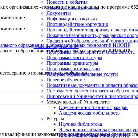
Новости и события
ких организациях - повышение квалификации по программе 65
Руководство и структура
Документы
рганизациях
Информация о закупках
Противодействие коррупции
рганизациях
Противодействие терроризму и экстремиз
Пожарная безопасность, гражданская обо
Сведения об образовательной организации
ального образования и образовательных технологий ИНОПР
Высшее образование
ального образования и образовательных технологий ИНОПР
Программы бакалавриата и специалитета
Программы магистратуры
Программы ординатуры
Программы аспирантуры
остоверение о повышении квалификации
Платные образовательные услуги
Целевое обучение
Нормативные документы в области образо
Система менеджмента качества образован
Пироговский Университет в пилотном про
Международный Университет
Обучение иностранных граждан
Академическая мобильность
Ресурсы
Научная библиотека
Электронные образовательные ресу
 квалификации заключается в совершенствовании специалиста
Клинические базы Университета