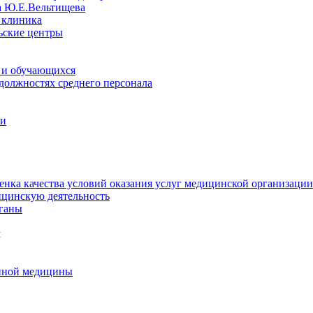
а Ю.Е.Вельтищева
 клиника
ьские центры
 и обучающихся
 должностях среднего персонала
ии
енка качества условий оказания услуг медицинской организации
цинскую деятельность
ганы
м
нной медицины