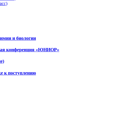
асс)
имии и биологии
ская конференция «ЮНИОР»
е)
ке к поступлению