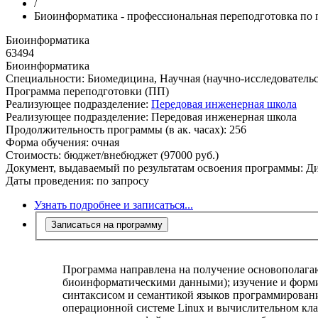
/
Биоинформатика - профессиональная переподготовка по 
Биоинформатика
63494
Биоинформатика
Специальности:
Биомедицина, Научная (научно-исследовательс
Программа переподготовки (ПП)
Реализующее подразделение:
Передовая инженерная школа
Реализующее подразделение:
Передовая инженерная школа
Продолжительность программы (в ак. часах):
256
Форма обучения:
очная
Стоимость:
бюджет/внебюджет (97000 руб.)
Документ, выдаваемый по результатам освоения программы:
Ди
Даты проведения:
по запросу
Узнать подробнее и записаться...
Записаться на программу
Программа направлена на получение основополага
биоинформатическими данными); изучение и форми
синтаксисом и семантикой языков программировани
операционной системе Linux и вычислительном клас