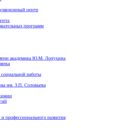
уляционный центр
итета
овательных программ
мени академика Ю.М. Лопухина
овека
 социальной работы
ы им. З.П. Соловьева
химии
гий
 и профессионального развития