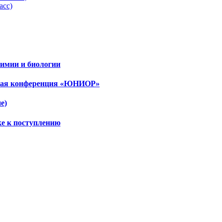
асс)
имии и биологии
ская конференция «ЮНИОР»
е)
ке к поступлению