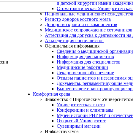
и детской хирургии имени академик
Стоматологическая Университетская
Национальные медицинские исследовател
Регистр доноров костного мозга
Донорство крови и ее компонентов
Медицинское сопровождение сотрудников
Аттестация для допуска к деятельности на
Аккредитация специалистов
Официальная информация
Сведения о медицинской организац
Информация для пациентов
Информация для специалистов
ссии
Медицинские работники
Лекарственное обеспечение
Отзывы пациентов и независимая оц
Документы, регламентирующие меди
Вышестоящие и контролирующие ор
Комфортная среда
Знакомство с Пироговским Университето
Университетская газета
Конференции и олимпиады
Музей истории РНИМУ и отечестве
Открытый Университет
Сувенирный магазин
Инфраструктура