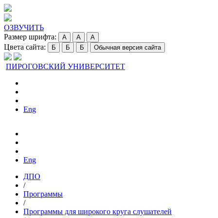
ОЗВУЧИТЬ
Размер шрифта:
A
A
A
Цвета сайта:
Б
Б
Б
Обычная версия сайта
ПИРОГОВСКИЙ УНИВЕРСИТЕТ
Eng
Eng
ДПО
/
Программы
/
Программы для широкого круга слушателей