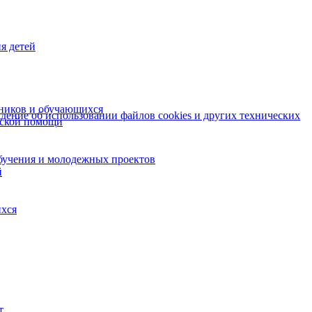
я детей
ников и обучающихся
ение об использовании файлов cookies и других технических
еской помощи
бучения и молодежных проектов
й
ихся
т