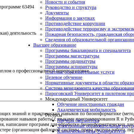
Новости и события
программе 63494
Руководство и структура
Документы
Информация о закупках
Противодействие коррупции
Противодействие терроризму и экстремиз
кая) деятельность
Пожарная безопасность, гражданская обо
Сведения об образовательной организации
Высшее образование
Программы бакалавриата и специалитета
Программы магистратуры
Программы ординатуры
Программы аспирантуры
плом о профессиональной переподготовке
Платные образовательные услуги
Целевое обучение
Нормативные документы в области образо
Система менеджмента качества образован
Пироговский Университет в пилотном про
Международный Университет
Обучение иностранных граждан
Академическая мобильность
ющих знаний и практических навыков по биоинформатике (мето
Ресурсы
рование навыков работы с языками программирования R и Pytho
Научная библиотека
я, написание программ для обработки биоинформатических дан
Электронные образовательные ресу
тере (организация файловой системы, права доступа работа, п
Клинические базы Университета