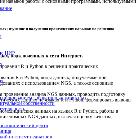
вание навыков работы c основными программами, используемыми
вание
ных; изучение и получения практических навыков по решению
и
ие НИР
рах, подключенных к сети Интернет.
ых
ирования R и Python в решении практических
ования R и Python, виды данных, получаемые при
ах
дованиях с использованием NGS, а так-же основные
 проведения анализа NGS данных, проводить подготовку
использованием лабораторных животных
атических данных на языках R и Python, формировать выводы
ектуальной собственности
еятельность
омедицинских данных на языках R и Python, работы в
эпигеномных NGS данных, включая оценку качества,
но-клинический центр
ьница
кий институт педиатрии