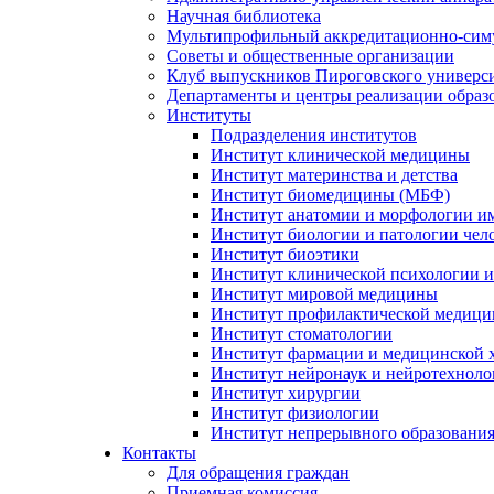
Научная библиотека
Мультипрофильный аккредитационно-сим
Советы и общественные организации
Клуб выпускников Пироговского универс
Департаменты и центры реализации образ
Институты
Подразделения институтов
Институт клинической медицины
Институт материнства и детства
Институт биомедицины (МБФ)
Институт анатомии и морфологии и
Институт биологии и патологии чел
Институт биоэтики
Институт клинической психологии и
Институт мировой медицины
Институт профилактической медицин
Институт стоматологии
Институт фармации и медицинской 
Институт нейронаук и нейротехноло
Институт хирургии
Институт физиологии
Институт непрерывного образования
Контакты
Для обращения граждан
Приемная комиссия