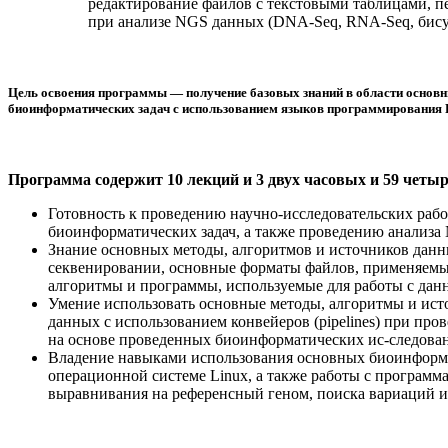
редактирование файлов с текстовыми таблицами, п
при анализе NGS данных (DNA-Seq, RNA-Seq, бисул
Цель освоения программы — получение базовых знаний в области основн
биоинформатических задач с использованием языков программирования R 
Программа содержит 10 лекций и 3 двух часовых и 59 четы
Готовность к проведению научно-исследовательских раб
биоинформатических задач, а также проведению анализа
Знание основных методы, алгоритмов и источников данн
секвенировании, основные форматы файлов, применяемы
алгоритмы и программы, используемые для работы с дан
Умение использовать основные методы, алгоритмы и ис
данных с использованием конвейеров (pipelines) при пр
на основе проведенных биоинформатических ис-следова
Владение навыками использования основных биоинформат
операционной системе Linux, а также работы с програм
выравнивания на референсный геном, поиска вариаций и