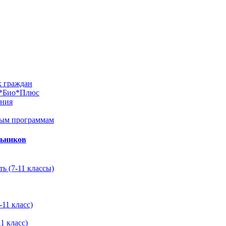
х граждан
м*Био*Плюс
ания
ным программам
льников
ь (7-11 классы)
11 класс)
1 класс)