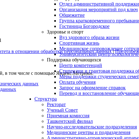
Отдел административной поддержки
Организация мероприятий под ключ
Общежитие
Группа кратковременного пребывани
Гостиница Богородское
Здоровье и спорт
Вуз здорового образа жизни
1
Спортивная жизнь
Медицинское сопровождение сотруд
итета в отношении обработки персональных данных
|
Предупрежд
Университетский центр психологич
Поддержка обучающихся
Центр компетенций
Стипендии и грантовая поддержка о
ей, в том числе с помощью Яндекс.Метрики.
Меры поддержки студенческих семе
Оплата обучения
ехнических данных
Запрос на оформление справок
 данных
Перевод и восстановление обучающ
Структура
Ректорат
Ученый Совет
Приемная комиссия
Ташкентский филиал
Научно-исследовательские подразделения
Медицинские центры и подразделения
Административно-управленческий аппара