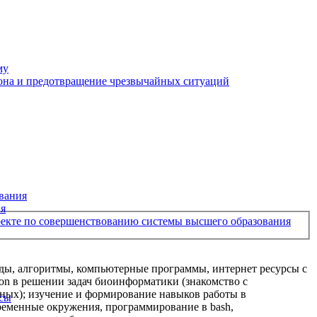
му
рона и предотвращение чрезвычайных ситуаций
вания
ия
екте по совершенствованию системы высшего образования
ды, алгоритмы, компьютерные программы, интернет ресурсы с
n в решении задач биоинформатики (знакомство с
ных); изучение и формирование навыков работы в
рсы
еременные окружения, программирование в bash,