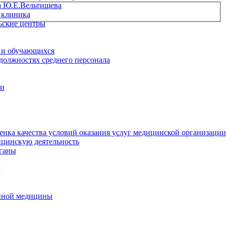
а Ю.Е.Вельтищева
 клиника
ьские центры
 и обучающихся
 должностях среднего персонала
ии
енка качества условий оказания услуг медицинской организации
цинскую деятельность
ганы
м
нной медицины