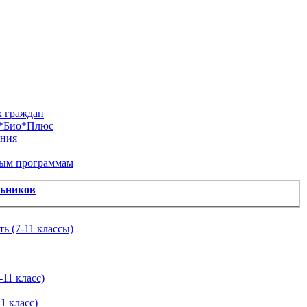
х граждан
м*Био*Плюс
ания
ным программам
льников
ь (7-11 классы)
11 класс)
1 класс)