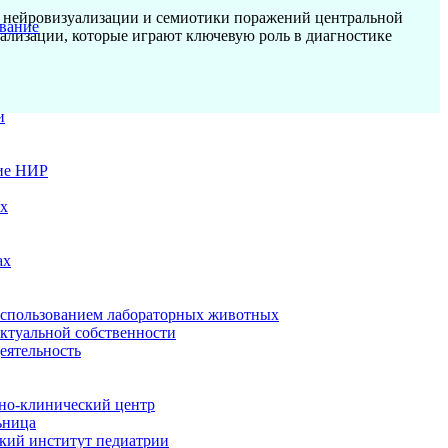
и нейровизуализации и семиотики поражений центральной
вание
ализации, которые играют ключевую роль в диагностике
и
ие НИР
ых
ах
использованием лабораторных животных
ектуальной собственности
еятельность
но-клинический центр
ьница
кий институт педиатрии