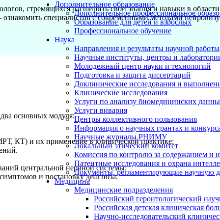
Дополнительное образование
логов, стремящихся расширить свои знания и навыки в област
Дополнительное профессиональное образо
 ознакомить специалистов с современными методами нейровизу
Образование для детей и взрослых
Профессиональное обучение
Наука
Направления и результаты научной работы
Научные институты, центры и лаборатори
Молодежный центр науки и технологий
Подготовка и защита диссертаций
Доклинические исследования и выполнен
Клинические исследования
Услуги по анализу биомедицинских данн
Услуги вивария
два основных модуля:
Центры коллективного пользования
Информация о научных грантах и конкурс
Научные журналы РНИМУ
РТ, КТ) и их применение в клинической практике;
Локальный этический комитет
ений.
Комиссия по контролю за содержанием и 
Патентные исследования и охрана интелл
ваний центральной нервной системы;
Документы, регламентирующие научную д
симптомов и постановку диагноза.
Медицина
Медицинские подразделения
Российский геронтологический науч
Российская детская клиническая бол
Научно-исследовательский клиничес