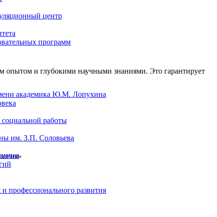
уляционный центр
итета
овательных программ
 опытом и глубокими научными знаниями. Это гарантирует
мени академика Ю.М. Лопухина
овека
 социальной работы
ы им. З.П. Соловьева
химии
ология»
гий
 и профессионального развития