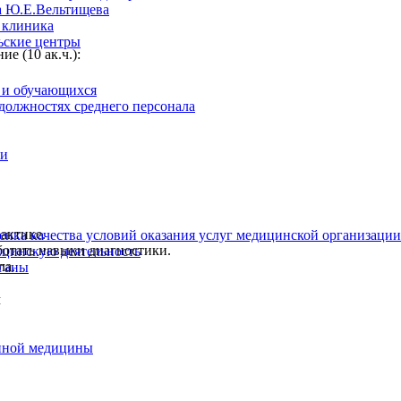
а Ю.Е.Вельтищева
 клиника
ьские центры
 (10 ак.ч.):
 и обучающихся
 должностях среднего персонала
ии
актике.
енка качества условий оказания услуг медицинской организации
отать навыки диагностики.
цинскую деятельность
ла.
ганы
м
нной медицины