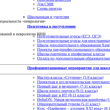
Для СМИ
Схема проезда
Школьникам и учителям
пециальности «неврология»
Подготовка к поступлению
дований в неврологии ИНН
Подготовительные курсы (ЕГЭ, ОГЭ)
Подготовительные курсы для иностранны
Школа дополнительного образования Хи
Проекты предпрофессионального образов
Школы-партнеры и профильные классы
Оплата по дополнительным образователь
Профориентационные мероприятия для шко
Мастер-классы «Ступени» (5-9 классы)
Проектная и исследовательская деятельност
Первый шаг в медицину (7-11 классы)
Школа юного хирурга (9-11 классы)
Первый шаг в ИТ (8-11 классы)
НейрON. Умная медицинская коробочка (1-
Образовательный туризм (5-11 класс)
Курс «Парфюмер – алхимик XXI века» (8-1