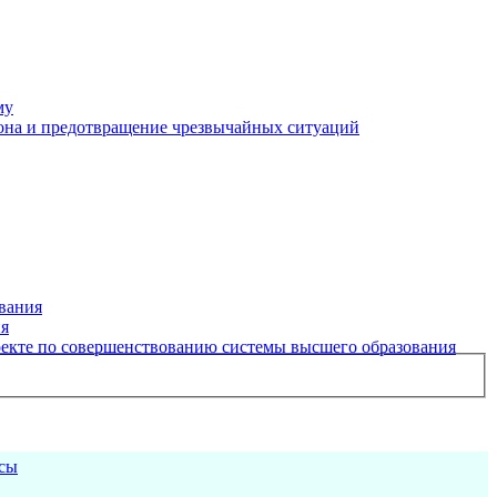
му
рона и предотвращение чрезвычайных ситуаций
вания
ия
екте по совершенствованию системы высшего образования
рсы