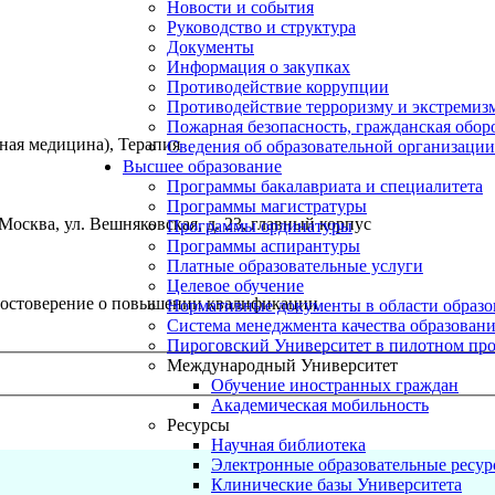
Новости и события
Руководство и структура
Документы
Информация о закупках
Противодействие коррупции
Противодействие терроризму и экстремиз
Пожарная безопасность, гражданская обо
ная медицина), Терапия
Сведения об образовательной организации
Высшее образование
Программы бакалавриата и специалитета
Программы магистратуры
осква, ул. Вешняковская, д. 23, главный корпус
Программы ординатуры
Программы аспирантуры
Платные образовательные услуги
Целевое обучение
остоверение о повышении квалификации
Нормативные документы в области образо
Система менеджмента качества образован
Пироговский Университет в пилотном про
Международный Университет
Обучение иностранных граждан
Академическая мобильность
Ресурсы
Научная библиотека
Электронные образовательные ресу
Клинические базы Университета