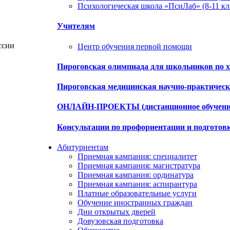
Психологическая школа «ПсиЛаб» (8-11 кл
Учителям
ссии
Центр обучения первой помощи
Пироговская олимпиада для школьников по х
Пироговская медицинская научно-практиче
ОНЛАЙН-ПРОЕКТЫ (дистанционное обучени
Консультации по профориентации и подготов
Абитуриентам
Приемная кампания: специалитет
Приемная кампания: магистратура
Приемная кампания: ординатура
Приемная кампания: аспирантура
Платные образовательные услуги
Обучение иностранных граждан
Дни открытых дверей
Довузовская подготовка