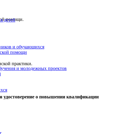
кой помощи.
я детей
ников и обучающихся
еской помощи
нской практики.
бучения и молодежных проектов
й
ихся
ся удостоверение о повышении квалификации
т