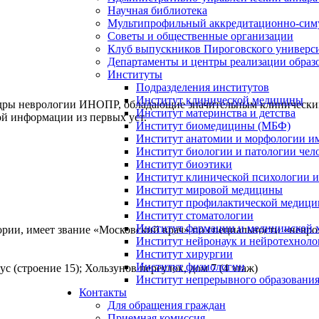
Научная библиотека
Мультипрофильный аккредитационно-сим
Советы и общественные организации
Клуб выпускников Пироговского универс
Департаменты и центры реализации образ
Институты
Подразделения институтов
Институт клинической медицины
дры неврологии ИНОПР, обладающие значительным клиническим
Институт материнства и детства
ой информации из первых уст.
Институт биомедицины (МБФ)
Институт анатомии и морфологии и
Институт биологии и патологии чел
Институт биоэтики
Институт клинической психологии и
Институт мировой медицины
Институт профилактической медицин
Институт стоматологии
Институт фармации и медицинской 
гории, имеет звание «Московский врач» по специальности «невр
Институт нейронаук и нейротехноло
Институт хирургии
Институт физиологии
ус (строение 15); Хользунов переулок, дом 7 (4 этаж)
Институт непрерывного образования
Контакты
Для обращения граждан
Приемная комиссия