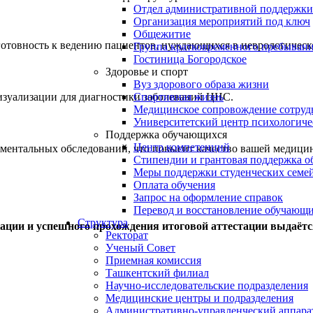
Отдел административной поддержки
Организация мероприятий под ключ
Общежитие
отовность к ведению пациентов, нуждающихся в неврологичес
Группа кратковременного пребывани
Гостиница Богородское
Здоровье и спорт
Вуз здорового образа жизни
изуализации для диагностики заболеваний ЦНС.
Спортивная жизнь
Медицинское сопровождение сотруд
Университетский центр психологич
Поддержка обучающихся
Центр компетенций
ументальных обследований, что повысит качество вашей медици
Стипендии и грантовая поддержка о
Меры поддержки студенческих семе
Оплата обучения
Запрос на оформление справок
Перевод и восстановление обучающ
Структура
ции и успешного прохождения итоговой аттестации выдаёт
Ректорат
Ученый Совет
Приемная комиссия
Ташкентский филиал
Научно-исследовательские подразделения
Медицинские центры и подразделения
Административно-управленческий аппара