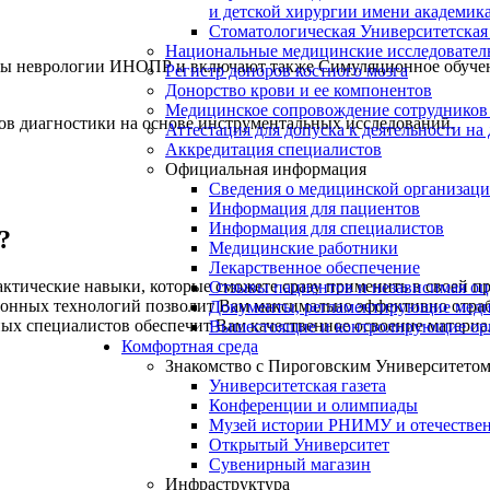
и детской хирургии имени академик
Стоматологическая Университетская
Национальные медицинские исследовател
ры неврологии ИНОПР и включают также Симуляционное обучение
Регистр доноров костного мозга
Донорство крови и ее компонентов
Медицинское сопровождение сотрудников
ов диагностики на основе инструментальных исследований.
Аттестация для допуска к деятельности на
Аккредитация специалистов
Официальная информация
Сведения о медицинской организац
Информация для пациентов
Информация для специалистов
?
Медицинские работники
Лекарственное обеспечение
ктические навыки, которые сможете сразу применить в своей пр
Отзывы пациентов и независимая оц
онных технологий позволит Вам максимально эффективно отраб
Документы, регламентирующие меди
ых специалистов обеспечит Вам качественное освоение материа
Вышестоящие и контролирующие ор
Комфортная среда
Знакомство с Пироговским Университето
Университетская газета
Конференции и олимпиады
Музей истории РНИМУ и отечестве
Открытый Университет
Сувенирный магазин
Инфраструктура