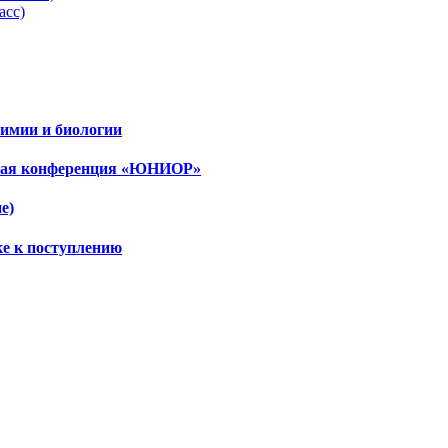
асс)
имии и биологии
ская конференция «ЮНИОР»
е)
ке к поступлению