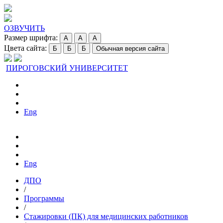
ОЗВУЧИТЬ
Размер шрифта:
A
A
A
Цвета сайта:
Б
Б
Б
Обычная версия сайта
ПИРОГОВСКИЙ УНИВЕРСИТЕТ
Eng
Eng
ДПО
/
Программы
/
Стажировки (ПК) для медицинских работников