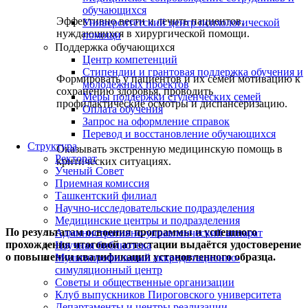
обучающихся
Эффективно вести и лечить пациентов,
Университетский центр психологической
нуждающихся в хирургической помощи.
помощи
Поддержка обучающихся
Центр компетенций
Стипендии и грантовая поддержка обучения и
Формировать у пациентов и их семей мотивацию к
молодежных проектов
сохранению здоровья, проводить
Меры поддержки студенческих семей
профилактические осмотры и диспансеризацию.
Оплата обучения
Запрос на оформление справок
Перевод и восстановление обучающихся
Структура
Оказывать экстренную медицинскую помощь в
Ректорат
критических ситуациях.
Ученый Совет
Приемная комиссия
Ташкентский филиал
Научно-исследовательские подразделения
Медицинские центры и подразделения
По результатам освоения программы и успешного
Административно-управленческий аппарат
прохождения итоговой аттестации выдаётся удостоверение
Научная библиотека
о повышении квалификации установленного образца.
Мультипрофильный аккредитационно-
симуляционный центр
Советы и общественные организации
Клуб выпускников Пироговского университета
Департаменты и центры реализации