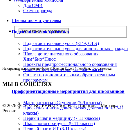
Приемная комиссия
Для СМИ
Схема проезда
Школьникам и учителям
Записаться на программу
Подготовка к поступлению
Подготовительные курсы (ЕГЭ, ОГЭ)
Подготовительные курсы для иностранных граждан
Школа дополнительного образования
Хим*Био*Плюс
Проекты предпрофессионального образования
На странице использовано фото © Karsten Eggert
/ Фотобанк Фотодженика
Школы-партнеры и профильные классы
Оплата по дополнительным образовательным
программам
МЫ В СОЦСЕТЯХ
Профориентационные мероприятия для школьников
Мастер-классы «Ступени» (5-9 классы)
© 2026 ФГАОУ ВО РНИМУ им. Н.И. Пирогова" Минздрава
Проектная и исследовательская деятельность (7-11
России
классы)
Первый шаг в медицину (7-11 классы)
Школа юного хирурга (9-11 классы)
Первый шаг в ИТ (8-11 классы)