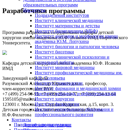
образовательных программ
Разработчики программы
Институты
Подразделения институтов
Институт клинической медицины
Институт материнства и детства
Институт биомедицины (МБФ)
Программа разработана сотрудниками кафедры детской
Институт анатомии и морфологии имени
хирургии имени академика
Ю.Ф. Исакова
ИМД Пироговского
академика Ю.М. Лопухина
Университета.
Институт биологии и патологии человека
Институт биоэтики
Институт клинической психологии и
социальной работы
Кафедра детской хирургии имени академика
Ю.Ф. Исакова
Институт мировой медицины
ИМД
Институт профилактической медицины им.
З.П. Соловьева
Заведующий кафедрой
Институт стоматологии
Разумовский Александр Юрьевич
д.м.н., профессор,
Институт фармации и медицинской химии
член‑корреспондент РАН
Институт нейронаук и нейротехнологий
+7 (499) 254-90-93, +7 (499) 254-10-77, +7 (499) 254-13-64
Институт хирургии
1595105@mail.ru
Институт физиологии
123001 г. Москва, ул. Садовая-Кудринская, д.15, корп. 3.
Институт непрерывного образования и
Детская городская клиническая больница №13 им.
профессионального развития
Н.Ф.Филатова
Контакты
Положение о подразделении
Для обращения граждан
Подробнее...