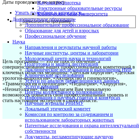
Даты проведения:
по запросу
Научная библиотека
Электронные образовательные ресурсы
Узнать подробнее и записаться...
Клинические базы Университета
Дополнительное образование
Записаться на программу
Дополнительное профессиональное образование
Образование для детей и взрослых
Профессиональное обучение
Наука
Направления и результаты научной работы
Научные институты, центры и лаборатории
Молодежный центр науки и технологий
Цель программы — это не просто обучение, а
Подготовка и защита диссертаций
совершенствование ваших профессиональных компетенций в
Доклинические исследования и выполнение НИР
ключевых областях медицины: «Детская хирургия», «Детская
Клинические исследования
урология-андрология», «Акушерство и гинекология»,
Услуги по анализу биомедицинских данных
«Травматология и ортопедия», «Педиатрия», «Хирургия»,
Услуги вивария
«Неонатология». Мы предлагаем Вам уникальную
Центры коллективного пользования
возможность повысить свой профессиональный уровень и
Информация о научных грантах и конкурсах
стать настоящим экспертом в своей области.
Научные журналы РНИМУ
Локальный этический комитет
Комиссия по контролю за содержанием и
использованием лабораторных животных
Патентные исследования и охрана интеллектуальной
собственности
Документы, регламентирующие научную