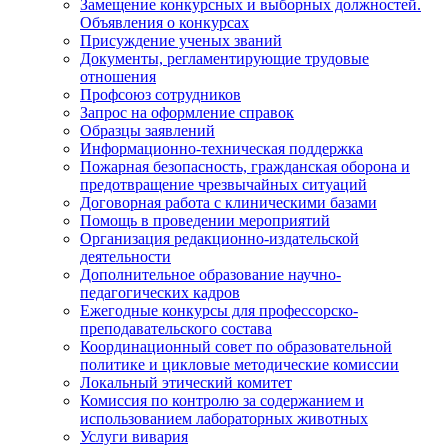
Замещение конкурсных и выборных должностей.
Объявления о конкурсах
Присуждение ученых званий
Документы, регламентирующие трудовые
отношения
Профсоюз сотрудников
Запрос на оформление справок
Образцы заявлений
Информационно-техническая поддержка
Пожарная безопасность, гражданская оборона и
предотвращение чрезвычайных ситуаций
Договорная работа с клиническими базами
Помощь в проведении мероприятий
Организация редакционно-издательской
деятельности
Дополнительное образование научно-
педагогических кадров
Ежегодные конкурсы для профессорско-
преподавательского состава
Координационный совет по образовательной
политике и цикловые методические комиссии
Локальный этический комитет
Комиссия по контролю за содержанием и
использованием лабораторных животных
Услуги вивария