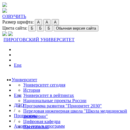
ОЗВУЧИТЬ
Размер шрифта:
A
A
A
Цвета сайта:
Б
Б
Б
Обычная версия сайта
ПИРОГОВСКИЙ УНИВЕРСИТЕТ
Eng
Университет
Университет сегодня
История
Eng
Университет в рейтингах
Национальные проекты России
ДПО
Программа развития "Приоритет 2030"
/
Передовая инженерная школа "Школа медицинской
Программы
инженерии"
/
Цифровая кафедра
Анонсы новых программ
Пресса о нас