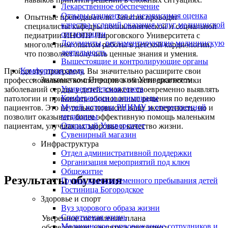
Лекарственное обеспечение
Отзывы пациентов и независимая оценка
Опытные преподаватели: Занятия проводят
качества условий оказания услуг медицинской
специалисты кафедры поликлинической и социальной
организации
педиатрии ИНОПР Пироговского Университета с
Документы, регламентирующие медицинскую
многолетним опытом работы в детской кардиологии,
деятельность
что позволяет получить ценные знания и умения.
Вышестоящие и контролирующие органы
Комфортная среда
Пройдя эту программу, Вы значительно расширите свои
Знакомство с Пироговским Университетом
профессиональные компетенции в области диагностики
Университетская газета
заболеваний сердца у детей, сможете своевременно выявлять
Конференции и олимпиады
патологии и принимать обоснованные решения по ведению
Музей истории РНИМУ и отечественной
пациентов. Это не только повысит вашу экспертность, но и
медицины
позволит оказывать более эффективную помощь маленьким
Открытый Университет
пациентам, улучшая их здоровье и качество жизни.
Сувенирный магазин
Инфраструктура
Отдел административной поддержки
Организация мероприятий под ключ
Общежитие
Результаты обучения
Группа кратковременного пребывания детей
Гостиница Богородское
Здоровье и спорт
Вуз здорового образа жизни
Спортивная жизнь
Уверенное составление плана
Медицинское сопровождение сотрудников и
обследования: научитесь системно и