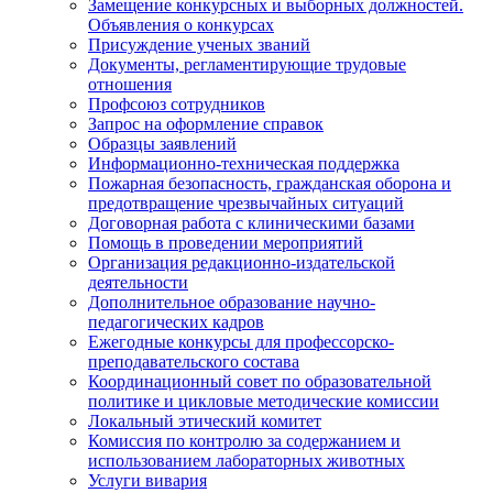
Замещение конкурсных и выборных должностей.
Объявления о конкурсах
Присуждение ученых званий
Документы, регламентирующие трудовые
отношения
Профсоюз сотрудников
Запрос на оформление справок
Образцы заявлений
Информационно-техническая поддержка
Пожарная безопасность, гражданская оборона и
предотвращение чрезвычайных ситуаций
Договорная работа с клиническими базами
Помощь в проведении мероприятий
Организация редакционно-издательской
деятельности
Дополнительное образование научно-
педагогических кадров
Ежегодные конкурсы для профессорско-
преподавательского состава
Координационный совет по образовательной
политике и цикловые методические комиссии
Локальный этический комитет
Комиссия по контролю за содержанием и
использованием лабораторных животных
Услуги вивария