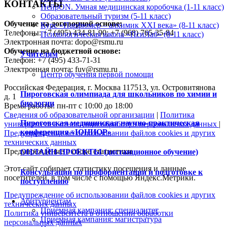
КОНТАКТЫ
НейрON. Умная медицинская коробочка (1-11 класс)
Образовательный туризм (5-11 класс)
Обучение на договорной основе:
Курс «Парфюмер – алхимик XXI века» (8-11 класс)
Телефоны: +7 (495) 434-81-90; +7 (968) 765-35-84
Психологическая школа «ПсиЛаб» (8-11 класс)
Электронная почта: dopo@rsmu.ru
Обучение на бюджетной основе:
Учителям
Телефон: +7 (495) 433-71-31
Электронная почта: fuv@rsmu.ru
Центр обучения первой помощи
Российская Федерация, г. Москва 117513, ул. Островитянова
Пироговская олимпиада для школьников по химии и
д. 1
биологии
Время работы: пн-пт с 10:00 до 18:00
Сведения об образовательной организации
|
Политика
Пироговская медицинская научно-практическая
университета в отношении обработки персональных данных
|
конференция «ЮНИОР»
Предупреждение об использовании файлов cookies и других
технических данных
Предупреждение о сборе статистики
ОНЛАЙН-ПРОЕКТЫ (дистанционное обучение)
Этот сайт собирает статистику посещения и данные
Консультации по профориентации и подготовке к
посетителей, в том числе с помощью Яндекс.Метрики.
поступлению
Предупреждение об использовании файлов cookies и других
Абитуриентам
технических данных
Приемная кампания: специалитет
Политика университета в отношении обработки
Приемная кампания: магистратура
персональных данных