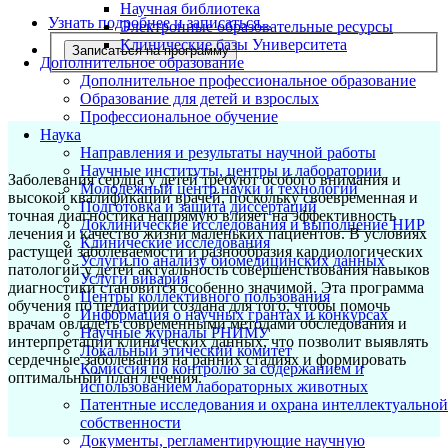
Научная библиотека
Узнать подробнее и записаться...
Электронные образовательные ресурсы
Клинические базы Университета
Записаться на программу
Дополнительное образование
Дополнительное профессиональное образование
Образование для детей и взрослых
Профессиональное обучение
Наука
Направления и результаты научной работы
Научные институты, центры и лаборатории
Заболевания сердца у детей требуют особого внимания и
Молодежный центр науки и технологий
высокой квалификации врачей, поскольку своевременная и
Подготовка и защита диссертаций
точная диагностика напрямую влияет на эффективность
Доклинические исследования и выполнение НИР
лечения и качество жизни маленьких пациентов. В условиях
Клинические исследования
растущей заболеваемости и разнообразия кардиологических
Услуги по анализу биомедицинских данных
патологий у детей актуальность совершенствования навыков
Услуги вивария
диагностики становится особенно значимой. Эта программа
Центры коллективного пользования
обучения по педиатрии создана для того, чтобы помочь
Информация о научных грантах и конкурсах
врачам овладеть современными методами обследования и
Научные журналы РНИМУ
интерпретации клинических данных, что позволит выявлять
Локальный этический комитет
сердечные заболевания на ранних стадиях и формировать
Комиссия по контролю за содержанием и
оптимальный план лечения.
использованием лабораторных животных
Патентные исследования и охрана интеллектуальной
собственности
Документы, регламентирующие научную