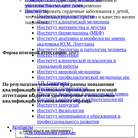
помощи: благодаря полученным знаниям и
образовательных программ
умениям Вы сможете своевременно
Институты
диагностировать сердечные заболевания у детей,
Подразделения институтов
что значительно улучшит прогноз и качество жизни
Институт клинической медицины
пациентов.
Институт материнства и детства
Институт биомедицины (МБФ)
Институт анатомии и морфологии имени
академика Ю.М. Лопухина
Институт биологии и патологии человека
Форма итоговой аттестации:
зачёт.
Институт биоэтики
Институт клинической психологии и
социальной работы
Институт мировой медицины
Институт профилактической медицины им.
З.П. Соловьева
По результатам освоения программы повышения
Институт стоматологии
квалификации и успешного прохождения итоговой
Институт фармации и медицинской химии
аттестации выдаётся удостоверение о повышении
Институт нейронаук и нейротехнологий
квалификации установленного образца.
Институт хирургии
Институт физиологии
Институт непрерывного образования и
профессионального развития
Контакты
Записаться на программу
Для обращения граждан