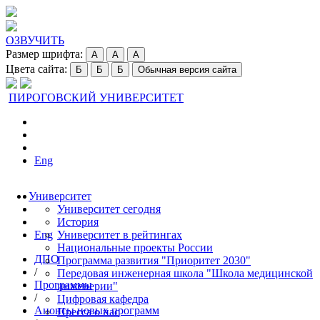
ОЗВУЧИТЬ
Размер шрифта:
A
A
A
Цвета сайта:
Б
Б
Б
Обычная версия сайта
ПИРОГОВСКИЙ УНИВЕРСИТЕТ
Eng
Университет
Университет сегодня
История
Eng
Университет в рейтингах
Национальные проекты России
ДПО
Программа развития "Приоритет 2030"
/
Передовая инженерная школа "Школа медицинской
Программы
инженерии"
/
Цифровая кафедра
Анонсы новых программ
Пресса о нас