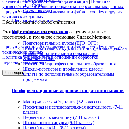
Приемная комиссия
Сведения об образовательной организации
|
Политика
Для СМИ
университета в отношении обработки персональных данных
|
Схема проезда
Предупреждение об использовании файлов cookies и других
технических данных
Школьникам и учителям
Предупреждение о сборе статистики
Подготовка к поступлению
Этот сайт собирает статистику посещения и данные
посетителей, в том числе с помощью Яндекс.Метрики.
Подготовительные курсы (ЕГЭ, ОГЭ)
Предупреждение об использовании файлов cookies и других
Подготовительные курсы для иностранных граждан
технических данных
Школа дополнительного образования
Политика университета в отношении обработки
Хим*Био*Плюс
персональных данных
Проекты предпрофессионального образования
Школы-партнеры и профильные классы
Я согласен
Оплата по дополнительным образовательным
программам
Профориентационные мероприятия для школьников
Мастер-классы «Ступени» (5-9 классы)
Проектная и исследовательская деятельность (7-11
классы)
Первый шаг в медицину (7-11 классы)
Школа юного хирурга (9-11 классы)
Первый шаг в ИТ (8-11 классы)