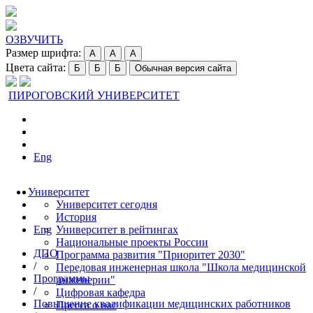
ОЗВУЧИТЬ
Размер шрифта:
A
A
A
Цвета сайта:
Б
Б
Б
Обычная версия сайта
ПИРОГОВСКИЙ УНИВЕРСИТЕТ
Eng
Университет
Университет сегодня
История
Eng
Университет в рейтингах
Национальные проекты России
ДПО
Программа развития "Приоритет 2030"
/
Передовая инженерная школа "Школа медицинской
Программы
инженерии"
/
Цифровая кафедра
Повышение квалификации медицинских работников
Пресса о нас