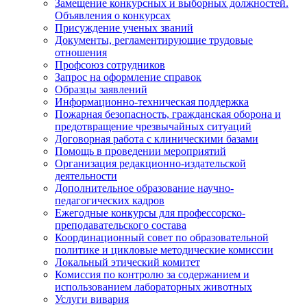
Замещение конкурсных и выборных должностей.
Объявления о конкурсах
Присуждение ученых званий
Документы, регламентирующие трудовые
отношения
Профсоюз сотрудников
Запрос на оформление справок
Образцы заявлений
Информационно-техническая поддержка
Пожарная безопасность, гражданская оборона и
предотвращение чрезвычайных ситуаций
Договорная работа с клиническими базами
Помощь в проведении мероприятий
Организация редакционно-издательской
деятельности
Дополнительное образование научно-
педагогических кадров
Ежегодные конкурсы для профессорско-
преподавательского состава
Координационный совет по образовательной
политике и цикловые методические комиссии
Локальный этический комитет
Комиссия по контролю за содержанием и
использованием лабораторных животных
Услуги вивария