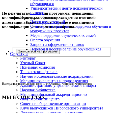
обучающихся
Университетский центр психологической
помощи
По результатам освоения программы повышения
Поддержка обучающихся
квалификации и успешного прохождения итоговой
Центр компетенций
аттестации выдаётся удостоверение о повышении
Стипендии и грантовая поддержка обучения и
квалификации установленного образца.
молодежных проектов
Меры поддержки студенческих семей
Оплата обучения
Запрос на оформление справок
Перевод и восстановление обучающихся
Записаться на программу
Структура
Ректорат
Ученый Совет
Приемная комиссия
Ташкентский филиал
Научно-исследовательские подразделения
Медицинские центры и подразделения
На странице использовано фото © NewAfrica
/ Фотобанк Фотодженика
Административно-управленческий аппарат
Научная библиотека
Мультипрофильный аккредитационно-
МЫ В СОЦСЕТЯХ
симуляционный центр
Советы и общественные организации
Клуб выпускников Пироговского университета
Департаменты и центры реализации