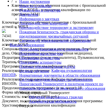
/
Наши достижения
Ключевые вопросы обучения пациентов с бронхиальной
Новости и события
астмой и ХОБЛ - повышение квалификации по
Руководство и структура
программе 74341
Документы
Информация о закупках
Ключевые вопросы обучения пациентов с бронхиальной
Противодействие коррупции
астмой и ХОБЛ
Противодействие терроризму и экстремизму
Пожарная безопасность, гражданская оборона и
74341
предотвращение чрезвычайных ситуаций
Ключевые вопросы обучения пациентов с бронхиальной
Сведения об образовательной организации
астмой и ХОБЛ
Высшее образование
Специальности:
Аллергология и иммунология, Лечебное
Программы бакалавриата и специалитета
дело, Общая врачебная практика (семейная медицина),
Программы магистратуры
Педиатрия, Педиатрия (после специалитета), Пульмонология,
Программы ординатуры
Терапия, Фтизиатрия
Программы аспирантуры
Программа повышения квалификации (ПК)
Платные образовательные услуги
Реализующее подразделение:
Кафедра пульмонологии
Целевое обучение
ИНОПР
Нормативные документы в области образования
Реализующее подразделение:
Кафедра пульмонологии
Система менеджмента качества образования
ИНОПР
Пироговский Университет в пилотном проекте по
Продолжительность программы (в ак. часах):
18
совершенствованию системы высшего образования
Форма обучения:
очная
Международный Университет
Стоимость:
внебюджет (9800 руб.)
Обучение иностранных граждан
Документ, выдаваемый по результатам освоения программы:
Академическая мобильность
Удостоверение о повышении квалификации
Ресурсы