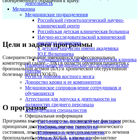
своевременного обращения к врачу.
деятельность
Медицина
Медицинские подразделения
Российский геронтологический научно-
клинический центр
Российская детская клиническая больница
Научно-исследовательский клинический
институт педиатрии
Цели и задачи программы
и детской хирургии имени академика
Ю.Е.Вельтищева
Совершенствование имеющихся профессиональных
Стоматологическая Университетская клиника
компетенций (далее – ПК) в области обучения пациентов с
Национальные медицинские исследовательские
бронхиальной астмой (БА) и хронической обструктивной
центры
болезнью легких (ХОБЛ).
Регистр доноров костного мозга
Донорство крови и ее компонентов
Медицинское сопровождение сотрудников и
обучающихся
Аттестация для допуска к деятельности на
должностях среднего персонала
О программе
Аккредитация специалистов
Официальная информация
Программа включает вопросы, посвященные факторам риска,
Сведения о медицинской организации
принципам диагностики, оценке тяжести клинического
Информация для пациентов
состояния, лекарственного и немедикаментозного лечения
Информация для специалистов
бронхиальной астмы и ХОБЛ, а также профилактике
Медицинские работники