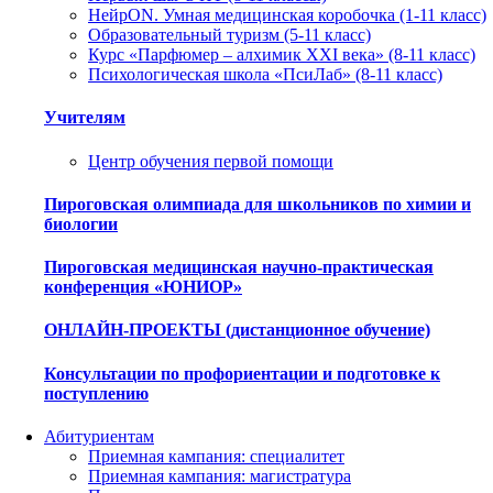
НейрON. Умная медицинская коробочка (1-11 класс)
Образовательный туризм (5-11 класс)
Курс «Парфюмер – алхимик XXI века» (8-11 класс)
Психологическая школа «ПсиЛаб» (8-11 класс)
Учителям
Центр обучения первой помощи
Пироговская олимпиада для школьников по химии и
биологии
Пироговская медицинская научно-практическая
конференция «ЮНИОР»
ОНЛАЙН-ПРОЕКТЫ (дистанционное обучение)
Консультации по профориентации и подготовке к
поступлению
Абитуриентам
Приемная кампания: специалитет
Приемная кампания: магистратура