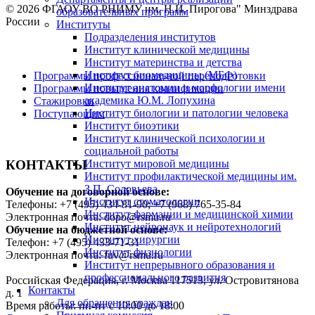
© 2026 ФГАОУ ВО РНИМУ им. Н.И. Пирогова" Минздрава
образовательных программ
России
Институты
Подразделения институтов
Институт клинической медицины
Институт материнства и детства
Институт биомедицины (МБФ)
Программы профессиональной переподготовки
Институт анатомии и морфологии имени
Программы повышения квалификации
академика Ю.М. Лопухина
Стажировки
Институт биологии и патологии человека
Поступающим
Институт биоэтики
Институт клинической психологии и
социальной работы
КОНТАКТЫ
Институт мировой медицины
Институт профилактической медицины им.
З.П. Соловьева
Обучение на договорной основе:
Институт стоматологии
Телефоны: +7 (495) 434-81-90; +7 (968) 765-35-84
Институт фармации и медицинской химии
Электронная почта: dopo@rsmu.ru
Институт нейронаук и нейротехнологий
Обучение на бюджетной основе:
Институт хирургии
Телефон: +7 (495) 433-71-31
Институт физиологии
Электронная почта: fuv@rsmu.ru
Институт непрерывного образования и
профессионального развития
Российская Федерация, г. Москва 117513, ул. Островитянова
Контакты
д. 1
Для обращения граждан
Время работы: пн-пт с 10:00 до 18:00