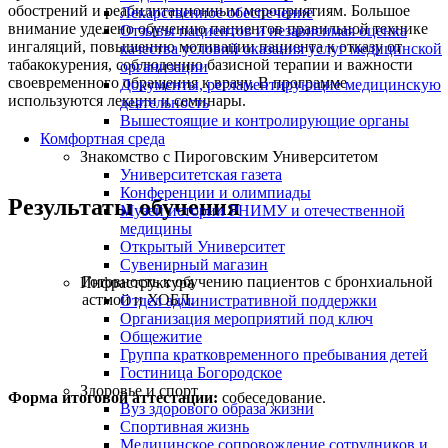
обострений и реабилитационным мероприятиям. Большое
Лекарственное обеспечение
внимание уделено обучению пациентов правильной технике
Отзывы пациентов и независимая оценка
ингаляций, повышению мотивации пациента к отказу от
качества условий оказания услуг медицинской
табакокурения, соблюдению базисной терапии и важности
организации
своевременного обращения к врачу. В программе
Документы, регламентирующие медицинскую
используются лекции и семинары.
деятельность
Вышестоящие и контролирующие органы
Комфортная среда
Знакомство с Пироговским Университетом
Университетская газета
Конференции и олимпиады
Результаты обучения
Музей истории РНИМУ и отечественной
медицины
Открытый Университет
Сувенирный магазин
Готовность к обучению пациентов с бронхиальной
Инфраструктура
астмой и ХОБЛ.
Отдел административной поддержки
Организация мероприятий под ключ
Общежитие
Группа кратковременного пребывания детей
Гостиница Богородское
Здоровье и спорт
Форма итоговой аттестации:
собеседование.
Вуз здорового образа жизни
Спортивная жизнь
Медицинское сопровождение сотрудников и