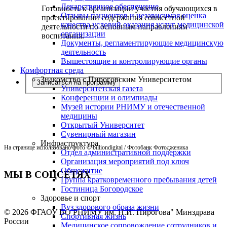
Лекарственное обеспечение
Готовность к организации участия обучающихся в
Отзывы пациентов и независимая оценка
проектировании содержания совместной
качества условий оказания услуг медицинской
деятельности по основным направлениям
организации
воспитания.
Документы, регламентирующие медицинскую
деятельность
Вышестоящие и контролирующие органы
Комфортная среда
Знакомство с Пироговским Университетом
Записаться на программу
Университетская газета
Конференции и олимпиады
Музей истории РНИМУ и отечественной
медицины
Открытый Университет
Сувенирный магазин
Инфраструктура
На странице использовано фото © billiondigital / Фотобанк Фотодженика
Отдел административной поддержки
Организация мероприятий под ключ
Общежитие
МЫ В СОЦСЕТЯХ
Группа кратковременного пребывания детей
Гостиница Богородское
Здоровье и спорт
Вуз здорового образа жизни
© 2026 ФГАОУ ВО РНИМУ им. Н.И. Пирогова" Минздрава
Спортивная жизнь
России
Медицинское сопровождение сотрудников и