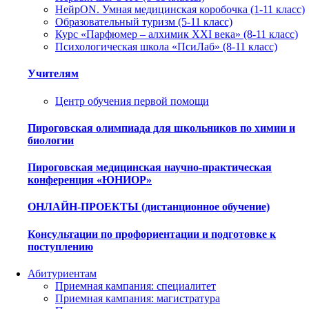
НейрON. Умная медицинская коробочка (1-11 класс)
Образовательный туризм (5-11 класс)
Курс «Парфюмер – алхимик XXI века» (8-11 класс)
Психологическая школа «ПсиЛаб» (8-11 класс)
Учителям
Центр обучения первой помощи
Пироговская олимпиада для школьников по химии и
биологии
Пироговская медицинская научно-практическая
конференция «ЮНИОР»
ОНЛАЙН-ПРОЕКТЫ (дистанционное обучение)
Консультации по профориентации и подготовке к
поступлению
Абитуриентам
Приемная кампания: специалитет
Приемная кампания: магистратура