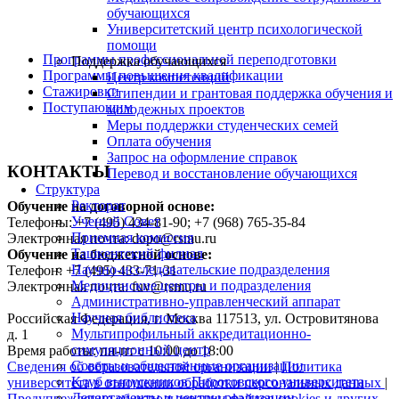
обучающихся
Университетский центр психологической
помощи
Программы профессиональной переподготовки
Поддержка обучающихся
Программы повышения квалификации
Центр компетенций
Стажировки
Стипендии и грантовая поддержка обучения и
Поступающим
молодежных проектов
Меры поддержки студенческих семей
Оплата обучения
Запрос на оформление справок
КОНТАКТЫ
Перевод и восстановление обучающихся
Структура
Ректорат
Обучение на договорной основе:
Ученый Совет
Телефоны: +7 (495) 434-81-90; +7 (968) 765-35-84
Приемная комиссия
Электронная почта: dopo@rsmu.ru
Ташкентский филиал
Обучение на бюджетной основе:
Научно-исследовательские подразделения
Телефон: +7 (495) 433-71-31
Медицинские центры и подразделения
Электронная почта: fuv@rsmu.ru
Административно-управленческий аппарат
Научная библиотека
Российская Федерация, г. Москва 117513, ул. Островитянова
Мультипрофильный аккредитационно-
д. 1
симуляционный центр
Время работы: пн-пт с 10:00 до 18:00
Советы и общественные организации
Сведения об образовательной организации
|
Политика
Клуб выпускников Пироговского университета
университета в отношении обработки персональных данных
|
Департаменты и центры реализации
Предупреждение об использовании файлов cookies и других