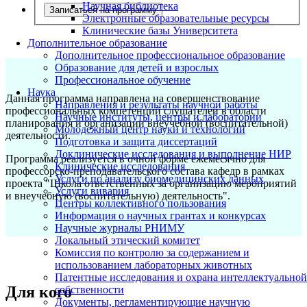
Научная библиотека
Записаться на программу
Электронные образовательные ресурсы
Клинические базы Университета
Дополнительное образование
Дополнительное профессиональное образование
Образование для детей и взрослых
Профессиональное обучение
Наука
Данная программа направлена на совершенствование
Направления и результаты научной работы
профессиональных компетенций слушателей в области
Научные институты, центры и лаборатории
планирования и организации внеучебной (воспитательной)
Молодежный центр науки и технологий
деятельности.
Подготовка и защита диссертаций
Доклинические исследования и выполнение НИР
Программа реализуется в очной форме ежемесячно для
Клинические исследования
профессорско-преподавательского состава кафедр в рамках
Услуги по анализу биомедицинских данных
проекта "Школа ответственных за организацию мероприятий
Услуги вивария
и внеучебную (воспитательную) деятельность".
Центры коллективного пользования
Информация о научных грантах и конкурсах
Научные журналы РНИМУ
Локальный этический комитет
Комиссия по контролю за содержанием и
использованием лабораторных животных
Патентные исследования и охрана интеллектуальной
Для кого
собственности
Документы, регламентирующие научную