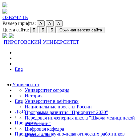
ОЗВУЧИТЬ
Размер шрифта:
A
A
A
Цвета сайта:
Б
Б
Б
Обычная версия сайта
ПИРОГОВСКИЙ УНИВЕРСИТЕТ
Eng
Университет
Университет сегодня
История
Eng
Университет в рейтингах
Национальные проекты России
ДПО
Программа развития "Приоритет 2030"
/
Передовая инженерная школа "Школа медицинской
Программы
инженерии"
/
Цифровая кафедра
Программы для научно-педагогических работников
Пресса о нас