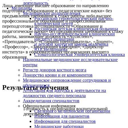
деятельность
Лица, имеющие высшее образование по направлению
Медицина
подготовки «Образование и педагогические науки» без
Медицинские подразделения
предъявления требований к стажу работы либо высшее
Российский геронтологический научно-
профессиональное образование и профессиональная
клинический центр
переподготовка по специальности «Образование и
Российская детская клиническая больница
педагогические науки» без предъявления требований к стажу
Научно-исследовательский клинический
работы, занимающие должность «Ассистент»,
институт педиатрии
«Преподаватель», «Старший преподаватель», «Доцент»,
и детской хирургии имени академика
«Профессор», «Заведующий кафедрой», «Директор
Ю.Е.Вельтищева
института» в образовательных организациях высшего
Стоматологическая Университетская клиника
образования.
Национальные медицинские исследовательские
центры
Регистр доноров костного мозга
Донорство крови и ее компонентов
Медицинское сопровождение сотрудников и
обучающихся
Результаты обучения
Аттестация для допуска к деятельности на
должностях среднего персонала
Аккредитация специалистов
Официальная информация
Готовность к организации воспитательной
Сведения о медицинской организации
деятельности.
Информация для пациентов
Информация для специалистов
Медицинские работники