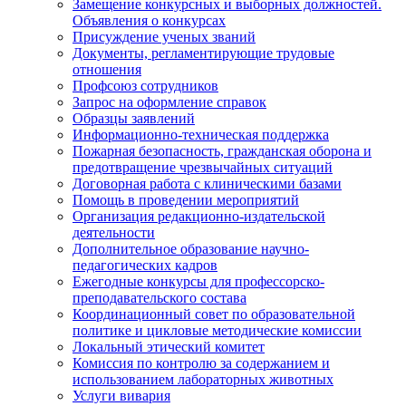
Замещение конкурсных и выборных должностей.
Объявления о конкурсах
Присуждение ученых званий
Документы, регламентирующие трудовые
отношения
Профсоюз сотрудников
Запрос на оформление справок
Образцы заявлений
Информационно-техническая поддержка
Пожарная безопасность, гражданская оборона и
предотвращение чрезвычайных ситуаций
Договорная работа с клиническими базами
Помощь в проведении мероприятий
Организация редакционно-издательской
деятельности
Дополнительное образование научно-
педагогических кадров
Ежегодные конкурсы для профессорско-
преподавательского состава
Координационный совет по образовательной
политике и цикловые методические комиссии
Локальный этический комитет
Комиссия по контролю за содержанием и
использованием лабораторных животных
Услуги вивария