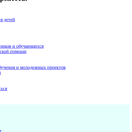
я детей
ников и обучающихся
еской помощи
бучения и молодежных проектов
й
ихся
т