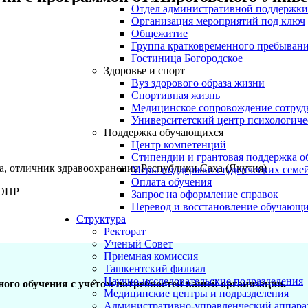
Отдел административной поддержки
Организация мероприятий под ключ
Общежитие
Группа кратковременного пребывани
Гостиница Богородское
Здоровье и спорт
Вуз здорового образа жизни
Спортивная жизнь
Медицинское сопровождение сотруд
Университетский центр психологич
Поддержка обучающихся
Центр компетенций
Стипендии и грантовая поддержка о
а, отличник здравоохранения Республики Саха (Якутия)
Меры поддержки студенческих семе
Оплата обучения
НОПР
Запрос на оформление справок
Перевод и восстановление обучающ
Структура
Ректорат
Ученый Совет
Приемная комиссия
Ташкентский филиал
Научно-исследовательские подразделения
ого обучения с учетом потребностей вашей организации.
Медицинские центры и подразделения
Административно-управленческий аппара