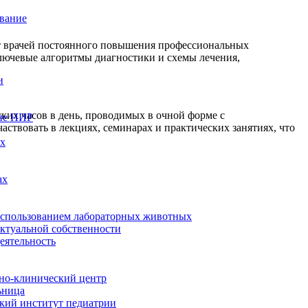
вание
т врачей постоянного повышения профессиональных
лючевые алгоритмы диагностики и схемы лечения,
и
ких часов в день, проводимых в очной форме с
ие НИР
ствовать в лекциях, семинарах и практических занятиях, что
ых
ах
использованием лабораторных животных
ектуальной собственности
еятельность
но-клинический центр
ьница
кий институт педиатрии