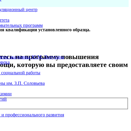
уляционный центр
итета
овательных программ
ия квалификации установленного образца.
шитесь на программу повышения
мени академика Ю.М. Лопухина
овека
ощи, которую вы предоставляете своим
 социальной работы
ы им. З.П. Соловьева
химии
гий
 и профессионального развития