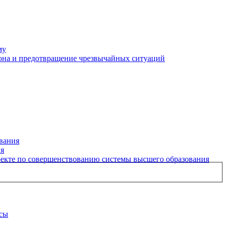
му
рона и предотвращение чрезвычайных ситуаций
вания
ия
екте по совершенствованию системы высшего образования
рсы