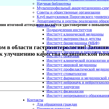
Научная библиотека
Мультипрофильный аккредитационно-сим
Советы и общественные организации
Клуб выпускников Пироговского универс
Департаменты и центры реализации образ
ния итоговой аттестации выдаётся удостоверение о повышен
Институты
Подразделения институтов
Институт клинической медицины
Институт материнства и детства
Институт биомедицины (МБФ)
том в области гастроэнтерологии! Запи
Институт анатомии и морфологии и
Институт биологии и патологии чел
к улучшению качества медицинской пом
Институт биоэтики
Институт клинической психологии и
Институт мировой медицины
Институт профилактической медицин
Институт стоматологии
Институт фармации и медицинской 
Институт нейронаук и нейротехноло
Институт хирургии
Институт физиологии
Институт непрерывного образования
Контакты
Для обращения граждан
Приемная комиссия