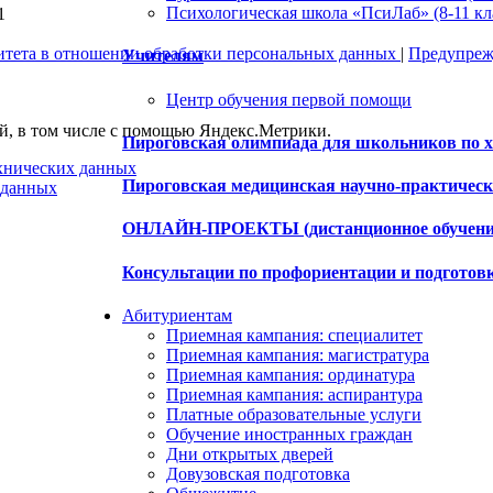
Психологическая школа «ПсиЛаб» (8-11 кл
1
итета в отношении обработки персональных данных
|
Предупрежд
Учителям
Центр обучения первой помощи
ей, в том числе с помощью Яндекс.Метрики.
Пироговская олимпиада для школьников по х
ехнических данных
Пироговская медицинская научно-практиче
 данных
ОНЛАЙН-ПРОЕКТЫ (дистанционное обучени
Консультации по профориентации и подготов
Абитуриентам
Приемная кампания: специалитет
Приемная кампания: магистратура
Приемная кампания: ординатура
Приемная кампания: аспирантура
Платные образовательные услуги
Обучение иностранных граждан
Дни открытых дверей
Довузовская подготовка