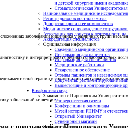
и детской хирургии имени академик
Стоматологическая Университетская
Национальные медицинские исследовател
Регистр доноров костного мозга
Донорство крови и ее компонентов
Медицинское сопровождение сотрудников
Аттестация для допуска к деятельности на
 осложнениях заболеваний кишечника у различных групп населен
Аккредитация специалистов
Официальная информация
Сведения о медицинской организац
Информация для пациентов
диагностику и интерпретировать результаты лабораторных иссл
Информация для специалистов
Медицинские работники
Лекарственное обеспечение
Отзывы пациентов и независимая оц
медикаментозной терапии в соответствии с актуальными клини
Документы, регламентирующие меди
Вышестоящие и контролирующие ор
Комфортная среда
Знакомство с Пироговским Университето
тику заболеваний кишечника.
Университетская газета
Конференции и олимпиады
Музей истории РНИМУ и отечестве
Открытый Университет
Сувенирный магазин
гии с программой от Пироговского Униве
Инфраструктура