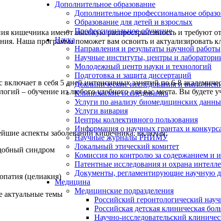
Дополнительное образование
Дополнительное профессиональное образо
Образование для детей и взрослых
Профессиональное обучение
ния кишечника имеют высокую распространенность и требуют о
Наука
ния. Наша программа поможет вам освоить и актуализировать к
Направления и результаты научной работы
Научные институты, центры и лаборатори
Молодежный центр науки и технологий
Подготовка и защита диссертаций
включает в себя 5 дней интенсивных занятий по 6-8 академичес
Доклинические исследования и выполнен
ий – обучение из любого удобного для вас места. Вы будете уча
Клинические исследования
Услуги по анализу биомедицинских данн
Услуги вивария
Центры коллективного пользования
Информация о научных грантах и конкурс
йшие аспекты заболеваний кишечника, включая:
Научные журналы РНИМУ
Локальный этический комитет
добный синдром
Комиссия по контролю за содержанием и 
Патентные исследования и охрана интелл
Документы, регламентирующие научную д
опатия (целиакия)
Медицина
Медицинские подразделения
е актуальные темы
Российский геронтологический науч
Российская детская клиническая бол
Научно-исследовательский клиничес