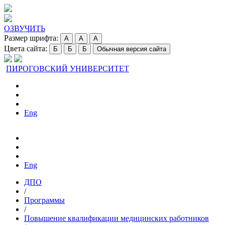
ОЗВУЧИТЬ
Размер шрифта:
A
A
A
Цвета сайта:
Б
Б
Б
Обычная версия сайта
ПИРОГОВСКИЙ УНИВЕРСИТЕТ
Eng
Eng
ДПО
/
Программы
/
Повышение квалификации медицинских работников