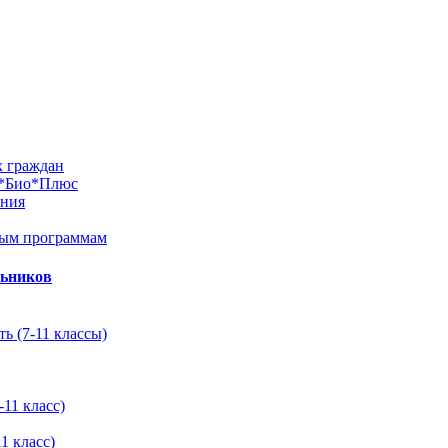
х граждан
м*Био*Плюс
ания
ным программам
льников
ь (7-11 классы)
11 класс)
1 класс)