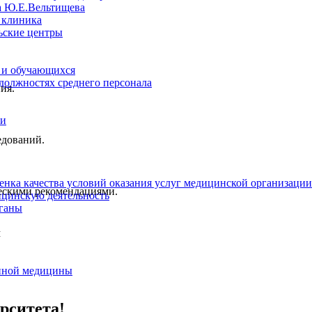
а Ю.Е.Вельтищева
 клиника
ьские центры
 и обучающихся
 должностях среднего персонала
ия.
ии
едований.
енка качества условий оказания услуг медицинской организации
ческими рекомендациями.
цинскую деятельность
ганы
м
нной медицины
рситета!