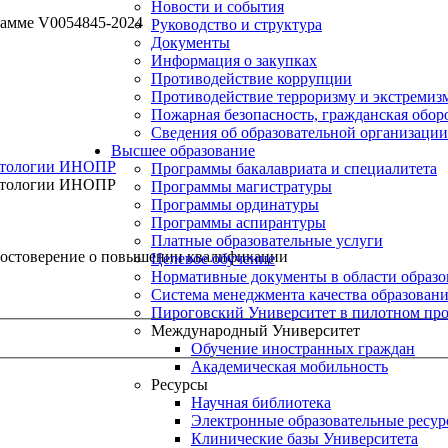
Новости и события
рамме V0054845-2024
Руководство и структура
Документы
Информация о закупках
Противодействие коррупции
Противодействие терроризму и экстремиз
Пожарная безопасность, гражданская обо
Сведения об образовательной организации
Высшее образование
иетологии ИНОПР
Программы бакалавриата и специалитета
иетологии ИНОПР
Программы магистратуры
Программы ординатуры
Программы аспирантуры
Платные образовательные услуги
остоверение о повышении квалификации
Целевое обучение
Нормативные документы в области образо
Система менеджмента качества образован
Пироговский Университет в пилотном про
Международный Университет
Обучение иностранных граждан
Академическая мобильность
Ресурсы
Научная библиотека
Электронные образовательные ресу
Клинические базы Университета