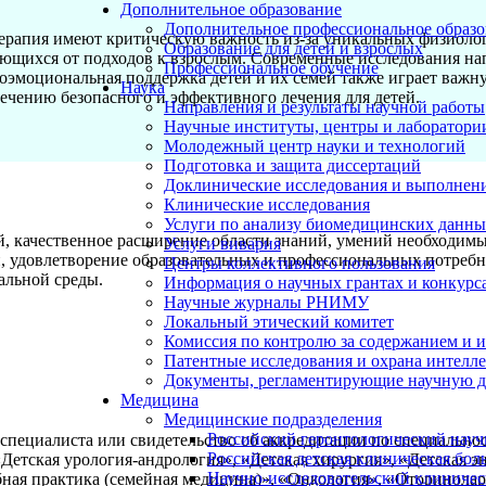
Дополнительное образование
Дополнительное профессиональное образо
ерапия имеют критическую важность из-за уникальных физиолог
Образование для детей и взрослых
ающихся от подходов к взрослым.
Современные исследования нап
Профессиональное обучение
оэмоциональная поддержка детей и их семей также играет важну
Наука
ечению безопасного и эффективного лечения для детей.
Направления и результаты научной работы
Научные институты, центры и лаборатори
Молодежный центр науки и технологий
Подготовка и защита диссертаций
Доклинические исследования и выполнен
Клинические исследования
Услуги по анализу биомедицинских данн
 качественное расширение области знаний, умений необходимы
Услуги вивария
 удовлетворение образовательных и профессиональных потребно
Центры коллективного пользования
альной среды.
Информация о научных грантах и конкурс
Научные журналы РНИМУ
Локальный этический комитет
Комиссия по контролю за содержанием и 
Патентные исследования и охрана интелл
Документы, регламентирующие научную д
Медицина
Медицинские подразделения
Российский геронтологический науч
специалиста или свидетельство об аккредитации по специально
Российская детская клиническая бол
«Детская урология-андрология», «Детская хирургия», «Детская
Научно-исследовательский клиничес
ная практика (семейная медицина)», «Онкология», «Оторинола