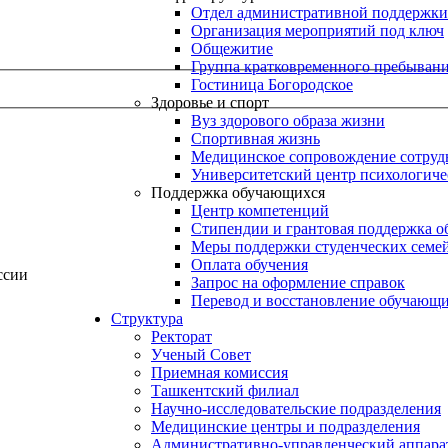
Отдел административной поддержки
Организация мероприятий под ключ
Общежитие
Группа кратковременного пребывани
Гостиница Богородское
Здоровье и спорт
Вуз здорового образа жизни
Спортивная жизнь
Медицинское сопровождение сотруд
Университетский центр психологич
Поддержка обучающихся
Центр компетенций
Стипендии и грантовая поддержка о
Меры поддержки студенческих семе
Оплата обучения
ссии
Запрос на оформление справок
Перевод и восстановление обучающ
Структура
Ректорат
Ученый Совет
Приемная комиссия
Ташкентский филиал
Научно-исследовательские подразделения
Медицинские центры и подразделения
Административно-управленческий аппара