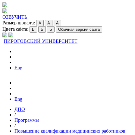
ОЗВУЧИТЬ
Размер шрифта:
A
A
A
Цвета сайта:
Б
Б
Б
Обычная версия сайта
ПИРОГОВСКИЙ УНИВЕРСИТЕТ
Eng
Eng
ДПО
/
Программы
/
Повышение квалификации медицинских работников