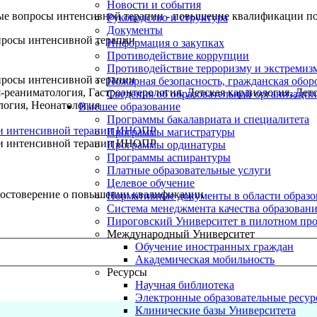
Новости и события
ые вопросы интенсивной терапии - повышение квалификации по
Руководство и структура
Документы
просы интенсивной терапии
Информация о закупках
Противодействие коррупции
Противодействие терроризму и экстремиз
просы интенсивной терапии
Пожарная безопасность, гражданская обо
еаниматология, Гастроэнтерология, Детская кардиология, Детск
Сведения об образовательной организации
логия, Неонатология
Высшее образование
Программы бакалавриата и специалитета
и и интенсивной терапии ИНОПР
Программы магистратуры
и и интенсивной терапии ИНОПР
Программы ординатуры
Программы аспирантуры
Платные образовательные услуги
Целевое обучение
остоверение о повышении квалификации
Нормативные документы в области образо
Система менеджмента качества образован
Пироговский Университет в пилотном про
Международный Университет
Обучение иностранных граждан
Академическая мобильность
Ресурсы
Научная библиотека
Электронные образовательные ресу
Клинические базы Университета