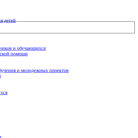
я детей
ников и обучающихся
еской помощи
бучения и молодежных проектов
й
ихся
т