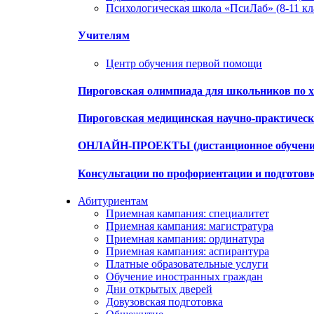
Психологическая школа «ПсиЛаб» (8-11 кл
Учителям
Центр обучения первой помощи
Пироговская олимпиада для школьников по х
Пироговская медицинская научно-практиче
ОНЛАЙН-ПРОЕКТЫ (дистанционное обучени
Консультации по профориентации и подготов
Абитуриентам
Приемная кампания: специалитет
Приемная кампания: магистратура
Приемная кампания: ординатура
Приемная кампания: аспирантура
Платные образовательные услуги
Обучение иностранных граждан
Дни открытых дверей
Довузовская подготовка