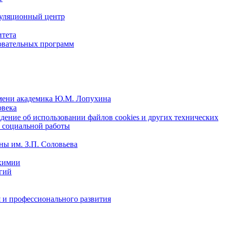
уляционный центр
итета
овательных программ
мени академика Ю.М. Лопухина
овека
ение об использовании файлов cookies и других технических
 социальной работы
ы им. З.П. Соловьева
химии
гий
 и профессионального развития