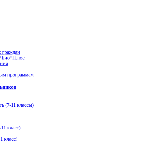
х граждан
м*Био*Плюс
ания
ным программам
льников
ь (7-11 классы)
11 класс)
1 класс)