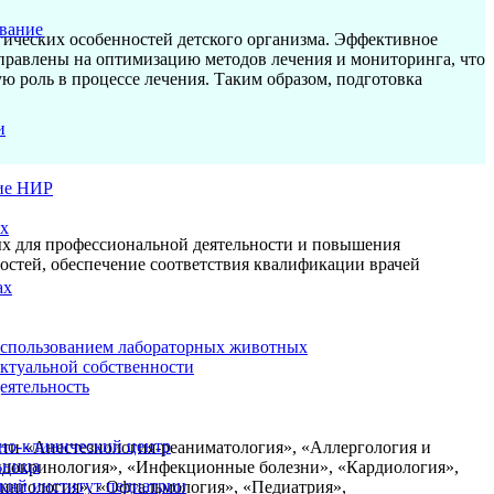
вание
ических особенностей детского организма. Эффективное
равлены на оптимизацию методов лечения и мониторинга, что
ю роль в процессе лечения.
Таким образом, подготовка
и
ие НИР
ых
х для профессиональной деятельности и повышения
стей, обеспечение соответствия квалификации врачей
ах
использованием лабораторных животных
ектуальной собственности
еятельность
но-клинический центр
сти «Анестезиология-реаниматология», «Аллергология и
ьница
 эндокринология», «Инфекционные болезни», «Кардиология»,
кий институт педиатрии
рингология», «Офтальмология», «Педиатрия»,