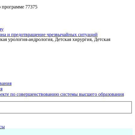
 программе 77375
му
рона и предотвращение чрезвычайных ситуаций
ая урология-андрология, Детская хирургия, Детская
вания
ия
екте по совершенствованию системы высшего образования
рсы