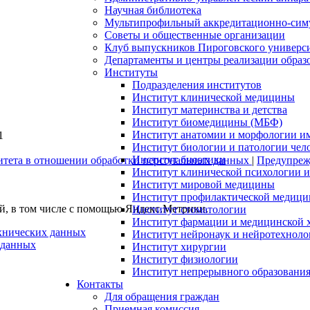
Научная библиотека
Мультипрофильный аккредитационно-сим
Советы и общественные организации
Клуб выпускников Пироговского универс
Департаменты и центры реализации образ
Институты
Подразделения институтов
Институт клинической медицины
Институт материнства и детства
Институт биомедицины (МБФ)
Институт анатомии и морфологии и
1
Институт биологии и патологии чел
Институт биоэтики
итета в отношении обработки персональных данных
|
Предупрежд
Институт клинической психологии и
Институт мировой медицины
Институт профилактической медицин
ей, в том числе с помощью Яндекс.Метрики.
Институт стоматологии
Институт фармации и медицинской 
ехнических данных
Институт нейронаук и нейротехноло
 данных
Институт хирургии
Институт физиологии
Институт непрерывного образования
Контакты
Для обращения граждан
Приемная комиссия