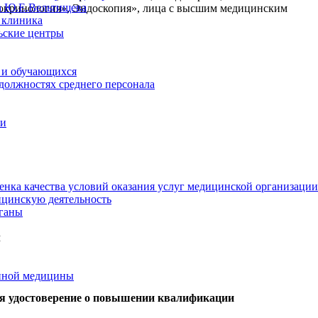
а Ю.Е.Вельтищева
докринология», Эндоскопия», лица с высшим медицинским
 клиника
ьские центры
 и обучающихся
 должностях среднего персонала
ии
енка качества условий оказания услуг медицинской организации
цинскую деятельность
ганы
м
нной медицины
ся удостоверение о повышении квалификации