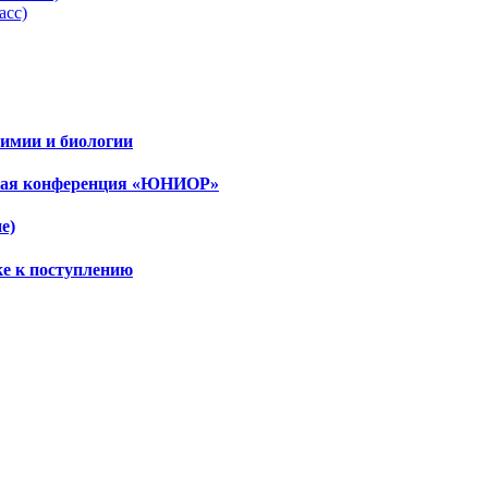
асс)
имии и биологии
ская конференция «ЮНИОР»
е)
ке к поступлению