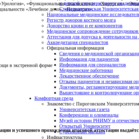
и детской хирургии имени академик
 «Урология», «Функциональная диагностика», «Хирургия», «Эн
Стоматологическая Университетская
циальности «Лечебное дело», «Педиатрия».
Национальные медицинские исследовател
Регистр доноров костного мозга
Донорство крови и ее компонентов
Медицинское сопровождение сотрудников
Аттестация для допуска к деятельности на
Аккредитация специалистов
Официальная информация
Сведения о медицинской организац
Информация для пациентов
Информация для специалистов
ощи в экстренной форме
Медицинские работники
Лекарственное обеспечение
Отзывы пациентов и независимая оц
Документы, регламентирующие меди
Вышестоящие и контролирующие ор
Комфортная среда
Знакомство с Пироговским Университето
Университетская газета
Конференции и олимпиады
Музей истории РНИМУ и отечестве
Открытый Университет
ции и успешного прохождения итоговой аттестации выдаёт
Сувенирный магазин
Инфраструктура