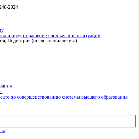
248-2024
му
рона и предотвращение чрезвычайных ситуаций
я, Педиатрия (после специалитета)
вания
ия
екте по совершенствованию системы высшего образования
рсы