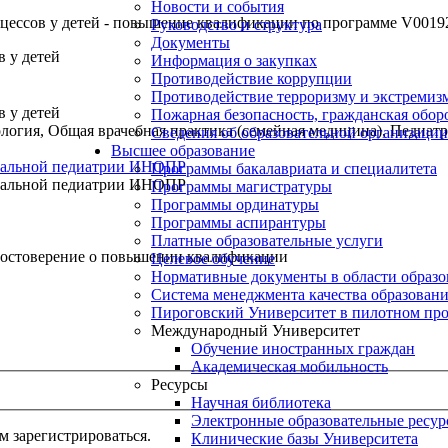
Новости и события
цессов у детей - повышение квалификации по программе V0019
Руководство и структура
Документы
 у детей
Информация о закупках
Противодействие коррупции
Противодействие терроризму и экстремиз
 у детей
Пожарная безопасность, гражданская обо
гия, Общая врачебная практика (семейная медицина), Педиатри
Сведения об образовательной организации
Высшее образование
иальной педиатрии ИНОПР
Программы бакалавриата и специалитета
иальной педиатрии ИНОПР
Программы магистратуры
Программы ординатуры
Программы аспирантуры
Платные образовательные услуги
остоверение о повышении квалификации
Целевое обучение
Нормативные документы в области образо
Система менеджмента качества образован
Пироговский Университет в пилотном про
Международный Университет
Обучение иностранных граждан
Академическая мобильность
Ресурсы
Научная библиотека
Электронные образовательные ресу
 зарегистрироваться.
Клинические базы Университета