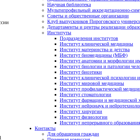
Научная библиотека
Мультипрофильный аккредитационно-сим
Советы и общественные организации
Клуб выпускников Пироговского универс
ссии
Департаменты и центры реализации образ
Институты
Подразделения институтов
Институт клинической медицины
Институт материнства и детства
Институт биомедицины (МБФ)
Институт анатомии и морфологии и
Институт биологии и патологии чел
Институт биоэтики
Институт клинической психологии и
Институт мировой медицины
Институт профилактической медицин
Институт стоматологии
Институт фармации и медицинской 
Институт нейронаук и нейротехноло
Институт хирургии
Институт физиологии
Институт непрерывного образования
Контакты
Для обращения граждан
1
Приемная комиссия