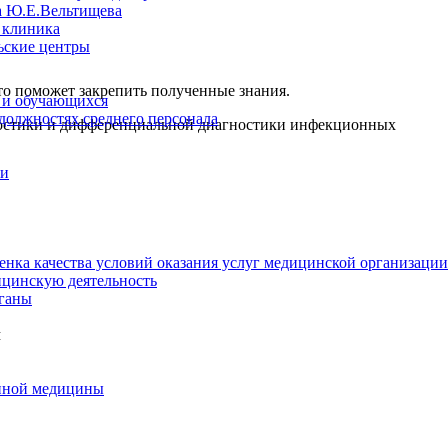
а Ю.Е.Вельтищева
 клиника
ьские центры
то поможет закрепить полученные знания.
 и обучающихся
 должностях среднего персонала
ностики и дифференциальной диагностики инфекционных
ии
енка качества условий оказания услуг медицинской организации
цинскую деятельность
ганы
м
нной медицины