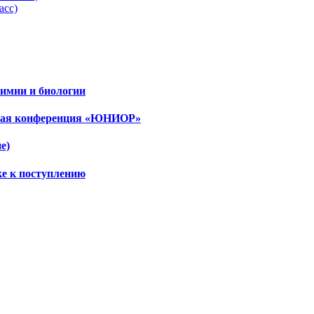
асс)
имии и биологии
ская конференция «ЮНИОР»
е)
ке к поступлению