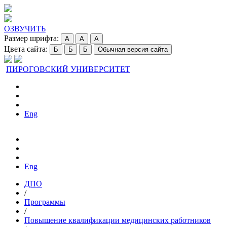
ОЗВУЧИТЬ
Размер шрифта:
A
A
A
Цвета сайта:
Б
Б
Б
Обычная версия сайта
ПИРОГОВСКИЙ УНИВЕРСИТЕТ
Eng
Eng
ДПО
/
Программы
/
Повышение квалификации медицинских работников