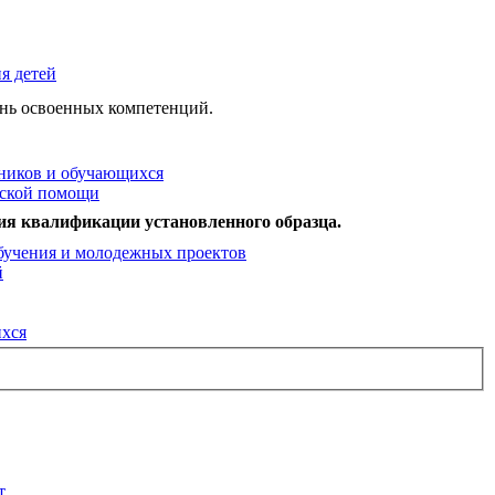
я детей
ень освоенных компетенций.
ников и обучающихся
еской помощи
ия квалификации установленного образца.
бучения и молодежных проектов
й
ихся
т