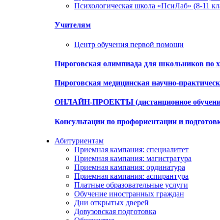
Психологическая школа «ПсиЛаб» (8-11 кл
Учителям
Центр обучения первой помощи
Пироговская олимпиада для школьников по х
Пироговская медицинская научно-практиче
ОНЛАЙН-ПРОЕКТЫ (дистанционное обучени
Консультации по профориентации и подготов
Абитуриентам
Приемная кампания: специалитет
Приемная кампания: магистратура
Приемная кампания: ординатура
Приемная кампания: аспирантура
Платные образовательные услуги
Обучение иностранных граждан
Дни открытых дверей
Довузовская подготовка