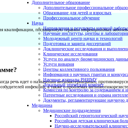
Дополнительное образование
Дополнительное профессиональное образо
Образование для детей и взрослых
Профессиональное обучение
Наука
Направления и результаты научной работы
я квалификации, посвященную терапии инфекционных заболева
Научные институты, центры и лаборатори
Молодежный центр науки и технологий
Подготовка и защита диссертаций
Доклинические исследования и выполнен
Клинические исследования
Услуги по анализу биомедицинских данн
Услуги вивария
амме?
Центры коллективного пользования
Информация о научных грантах и конкурс
Научные журналы РНИМУ
 когда речь идет о назначении антибактериальных, противовиру
Локальный этический комитет
будителей инфекций, а также о проблемах антибиотикорезистен
Комиссия по контролю за содержанием и 
Патентные исследования и охрана интелл
Документы, регламентирующие научную д
Медицина
Медицинские подразделения
Российский геронтологический науч
Российская детская клиническая бол
Научно-исследовательский клиничес