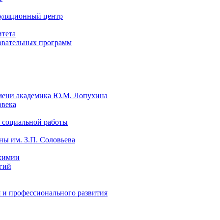
уляционный центр
итета
овательных программ
мени академика Ю.М. Лопухина
овека
 социальной работы
ы им. З.П. Соловьева
химии
гий
 и профессионального развития