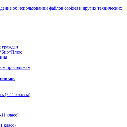
ение об использовании файлов cookies и других технических
х граждан
м*Био*Плюс
ания
ным программам
льников
ь (7-11 классы)
11 класс)
1 класс)