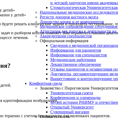
и детской хирургии имени академик
Стоматологическая Университетская
у детей»
Национальные медицинские исследовател
апии у детей»
Регистр доноров костного мозга
Донорство крови и ее компонентов
 будете решать клинические задачи и проходить тестирование, ч
Медицинское сопровождение сотрудников
Аттестация для допуска к деятельности на
задач и разбором кейсов поможет Вам отработать навыки диаг
Аккредитация специалистов
оцессе лечения.
Официальная информация
Сведения о медицинской организац
Информация для пациентов
Информация для специалистов
Медицинские работники
Лекарственное обеспечение
ния?
Отзывы пациентов и независимая оц
Документы, регламентирующие меди
Вышестоящие и контролирующие ор
Комфортная среда
детей.
Знакомство с Пироговским Университето
Университетская газета
Конференции и олимпиады
я идентификации возбудителей.
Музей истории РНИМУ и отечестве
Открытый Университет
Сувенирный магазин
ю терапию с учетом безопасности для маленьких пациентов.
Инфраструктура