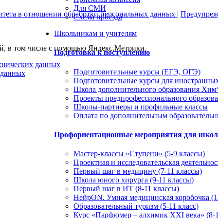
Для СМИ
итета в отношении обработки персональных данных
|
Предупрежд
Схема проезда
Школьникам и учителям
ей, в том числе с помощью Яндекс.Метрики.
Подготовка к поступлению
ехнических данных
Подготовительные курсы (ЕГЭ, ОГЭ)
 данных
Подготовительные курсы для иностранны
Школа дополнительного образования Хи
Проекты предпрофессионального образов
Школы-партнеры и профильные классы
Оплата по дополнительным образователь
Профориентационные мероприятия для шко
Мастер-классы «Ступени» (5-9 классы)
Проектная и исследовательская деятельност
Первый шаг в медицину (7-11 классы)
Школа юного хирурга (9-11 классы)
Первый шаг в ИТ (8-11 классы)
НейрON. Умная медицинская коробочка (1-
Образовательный туризм (5-11 класс)
Курс «Парфюмер – алхимик XXI века» (8-1