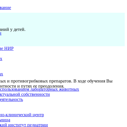
вание
ний у детей.
и
ие НИР
ых
ах
сных и противогрибковых препаратов. В ходе обучения Вы
тности и путях ее преодоления.
использованием лабораторных животных
ектуальной собственности
еятельность
но-клинический центр
ьница
кий институт педиатрии