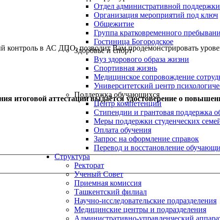
Отдел административной поддержки
Организация мероприятий под ключ
Общежитие
Группа кратковременного пребывани
Гостиница Богородское
ый контроль в АС ДПО, позволит Вам продемонстрировать уров
Здоровье и спорт
Вуз здорового образа жизни
Спортивная жизнь
Медицинское сопровождение сотруд
Университетский центр психологич
Поддержка обучающихся
ния итоговой аттестации выдаётся удостоверение о повышен
Центр компетенций
Стипендии и грантовая поддержка о
Меры поддержки студенческих семе
Оплата обучения
Запрос на оформление справок
Перевод и восстановление обучающ
Структура
Ректорат
Ученый Совет
Приемная комиссия
Ташкентский филиал
Научно-исследовательские подразделения
Медицинские центры и подразделения
Административно-управленческий аппара