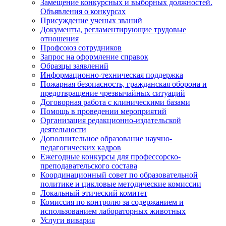
Замещение конкурсных и выборных должностей.
Объявления о конкурсах
Присуждение ученых званий
Документы, регламентирующие трудовые
отношения
Профсоюз сотрудников
Запрос на оформление справок
Образцы заявлений
Информационно-техническая поддержка
Пожарная безопасность, гражданская оборона и
предотвращение чрезвычайных ситуаций
Договорная работа с клиническими базами
Помощь в проведении мероприятий
Организация редакционно-издательской
деятельности
Дополнительное образование научно-
педагогических кадров
Ежегодные конкурсы для профессорско-
преподавательского состава
Координационный совет по образовательной
политике и цикловые методические комиссии
Локальный этический комитет
Комиссия по контролю за содержанием и
использованием лабораторных животных
Услуги вивария