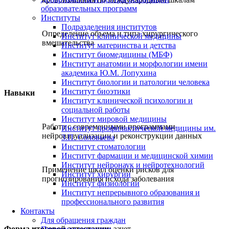
образовательных программ
Институты
Подразделения институтов
Определение объема и типа хирургического
Институт клинической медицины
вмешательства
Институт материнства и детства
Институт биомедицины (МБФ)
Институт анатомии и морфологии имени
академика Ю.М. Лопухина
Институт биологии и патологии человека
Институт биоэтики
Навыки
Институт клинической психологии и
социальной работы
Институт мировой медицины
Работа с современными программами
Институт профилактической медицины им.
нейровизуализации и реконструкции данных
З.П. Соловьева
Институт стоматологии
Институт фармации и медицинской химии
Институт нейронаук и нейротехнологий
Применение шкал оценки рисков для
Институт хирургии
прогнозирования исхода заболевания
Институт физиологии
Институт непрерывного образования и
профессионального развития
Контакты
Для обращения граждан
Форма итоговой аттестации:
зачет.