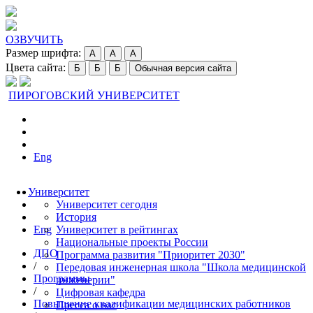
ОЗВУЧИТЬ
Размер шрифта:
A
A
A
Цвета сайта:
Б
Б
Б
Обычная версия сайта
ПИРОГОВСКИЙ УНИВЕРСИТЕТ
Eng
Университет
Университет сегодня
История
Eng
Университет в рейтингах
Национальные проекты России
ДПО
Программа развития "Приоритет 2030"
/
Передовая инженерная школа "Школа медицинской
Программы
инженерии"
/
Цифровая кафедра
Повышение квалификации медицинских работников
Пресса о нас