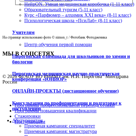
НейрON. Умная медицинская коробочка (1-11 класс)
Образовательный туризм (5-11 класс)
Курс «Парфюмер – алхимик XXI века» (8-11 класс)
Психологическая школа «ПсиЛаб» (8-11 класс)
Учителям
На странице использовано фото © nimon_t
/ Фотобанк Фотодженика
Центр обучения первой помощи
МЫ В СОЦСЕТЯХ
Пироговская олимпиада для школьников по химии и
биологии
Пироговская медицинская научно-практическая
© 2026 ФГАОУ ВО РНИМУ им. Н.И. Пирогова" Минздрава
конференция «ЮНИОР»
России
ОНЛАЙН-ПРОЕКТЫ (дистанционное обучение)
Консультации по профориентации и подготовке к
Программы профессиональной переподготовки
поступлению
Программы повышения квалификации
Стажировки
Абитуриентам
Поступающим
Приемная кампания: специалитет
Приемная кампания: магистратура