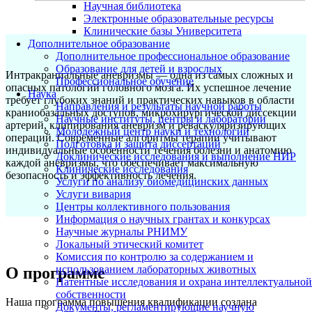
Научная библиотека
Электронные образовательные ресурсы
Клинические базы Университета
Дополнительное образование
Дополнительное профессиональное образование
Образование для детей и взрослых
Интракраниальные аневризмы — одна из самых сложных и
Профессиональное обучение
опасных патологий головного мозга. Их успешное лечение
Наука
требует глубоких знаний и практических навыков в области
Направления и результаты научной работы
краниобазальных доступов, микрохирургической диссекции
Научные институты, центры и лаборатории
артерий, клипирования аневризм и реваскуляризирующих
Молодежный центр науки и технологий
операций. Современные алгоритмы терапии учитывают
Подготовка и защита диссертаций
индивидуальные особенности течения болезни и анатомию
Доклинические исследования и выполнение НИР
каждой аневризмы, что обеспечивает максимальную
Клинические исследования
безопасность и эффективность лечения.
Услуги по анализу биомедицинских данных
Услуги вивария
Центры коллективного пользования
Информация о научных грантах и конкурсах
Научные журналы РНИМУ
Локальный этический комитет
Комиссия по контролю за содержанием и
использованием лабораторных животных
О программе
Патентные исследования и охрана интеллектуальной
собственности
Наша программа повышения квалификации создана
Документы, регламентирующие научную