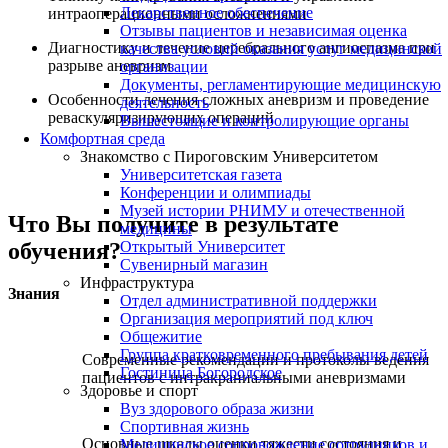
Лекарственное обеспечение
интраоперационными осложнениями
Отзывы пациентов и независимая оценка
Диагностику и лечение церебрального ангиоспазма при
качества условий оказания услуг медицинской
разрыве аневризм
организации
Документы, регламентирующие медицинскую
Особенности лечения сложных аневризм и проведение
деятельность
реваскуляризирующих операций
Вышестоящие и контролирующие органы
Комфортная среда
Знакомство с Пироговским Университетом
Университетская газета
Конференции и олимпиады
Музей истории РНИМУ и отечественной
Что Вы получите в результате
медицины
Открытый Университет
обучения?
Сувенирный магазин
Инфраструктура
Знания
Отдел административной поддержки
Организация мероприятий под ключ
Общежитие
Группа кратковременного пребывания детей
Современные рекомендации и протоколы ведения
Гостиница Богородское
пациентов с интракраниальными аневризмами
Здоровье и спорт
Вуз здорового образа жизни
Спортивная жизнь
Основные шкалы оценки тяжести состояния и
Медицинское сопровождение сотрудников и