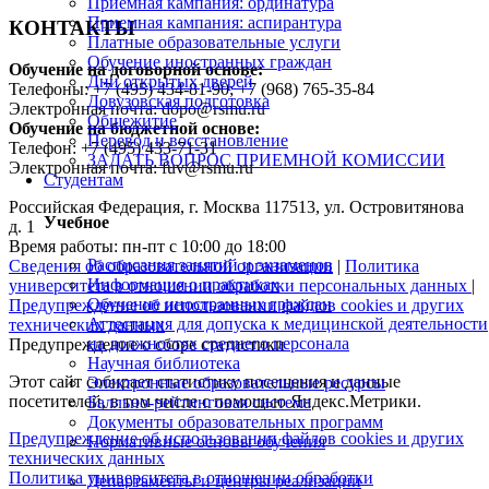
Приемная кампания: ординатура
Приемная кампания: аспирантура
КОНТАКТЫ
Платные образовательные услуги
Обучение иностранных граждан
Обучение на договорной основе:
Дни открытых дверей
Телефоны: +7 (495) 434-81-90; +7 (968) 765-35-84
Довузовская подготовка
Электронная почта: dopo@rsmu.ru
Общежитие
Обучение на бюджетной основе:
Перевод и восстановление
Телефон: +7 (495) 433-71-31
ЗАДАТЬ ВОПРОС ПРИЕМНОЙ КОМИССИИ
Электронная почта: fuv@rsmu.ru
Студентам
Российская Федерация, г. Москва 117513, ул. Островитянова
Учебное
д. 1
Время работы: пн-пт с 10:00 до 18:00
Расписания занятий и экзаменов
Сведения об образовательной организации
|
Политика
Информация о практиках
университета в отношении обработки персональных данных
|
Обучение иностранных граждан
Предупреждение об использовании файлов cookies и других
Аттестация для допуска к медицинской деятельности
технических данных
на должностях среднего персонала
Предупреждение о сборе статистики
Научная библиотека
Этот сайт собирает статистику посещения и данные
Электронные образовательные ресурсы
посетителей, в том числе с помощью Яндекс.Метрики.
Балльно-рейтинговая система
Документы образовательных программ
Предупреждение об использовании файлов cookies и других
Нормативные основы обучения
технических данных
Политика университета в отношении обработки
Департаменты и центры реализации