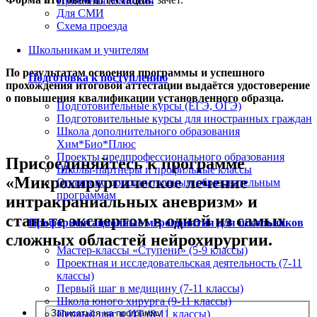
Приемная комиссия
Для СМИ
Схема проезда
Школьникам и учителям
По результатам освоения программы и успешного
Подготовка к поступлению
прохождения итоговой аттестации выдаётся удостоверение
о повышения квалификации установленного образца.
Подготовительные курсы (ЕГЭ, ОГЭ)
Подготовительные курсы для иностранных граждан
Школа дополнительного образования
Хим*Био*Плюс
Проекты предпрофессионального образования
Присоединяйтесь к программе
Школы-партнеры и профильные классы
«Микрохирургическое лечение
Оплата по дополнительным образовательным
программам
интракраниальных аневризм» и
станьте экспертом в одной из самых
Профориентационные мероприятия для школьников
сложных областей нейрохирургии.
Мастер-классы «Ступени» (5-9 классы)
Проектная и исследовательская деятельность (7-11
классы)
Первый шаг в медицину (7-11 классы)
Школа юного хирурга (9-11 классы)
Первый шаг в ИТ (8-11 классы)
Записаться на программу