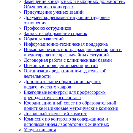
Замещение конкурсных и выборных должностей.
Объявления о конкурсах
Присуждение ученых званий
Документы, регламентирующие трудовые
отношения
Профсоюз сотрудников
Запрос на оформление справок
Образцы заявлений
Информационно-техническая поддержка
Пожарная безопасность, гражданская оборона и
предотвращение чрезвычайных ситуаций
Договорная работа с клиническими базами
Помощь в проведении мероприятий
Организация редакционно-издательской
деятельности
Дополнительное образование научно-
педагогических кадров
Ежегодные конкурсы для профессорско-
преподавательского состава
Координационный совет по образовательной
политике и цикловые методические комиссии
Локальный этический комитет
Комиссия по контролю за содержанием и
использованием лабораторных животных
Услуги вивария