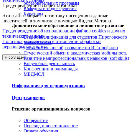
технических данных
образовательных программ
Предупреждение о сборе статистики
Кафедры и подразделения
Кураторы
Этот сайт собирает статистику посещения и данные
посетителей, в том числе с помощью Яндекс.Метрики.
Дополнительное образование и личностное развитие
Предупреждение об использовании файлов cookies и других
технических данных
Вторая квалификация для студентов Пироговского
Политика университета в отношении обработки
Университета
персональных данных
Дополнительное образование по ИТ-профилю
Студенческий обмен и академическая мобильность
Я согласен
Развитие надпрофессиональных навыков (soft-skills)
Внеучебная деятельность
Конфренции и олимпиады
МЕДМОЛ
Информация для первокурсников
Центр карьеры
Решение организационных вопросов
Общежитие
Перевод и восстановление
Оплата обучения