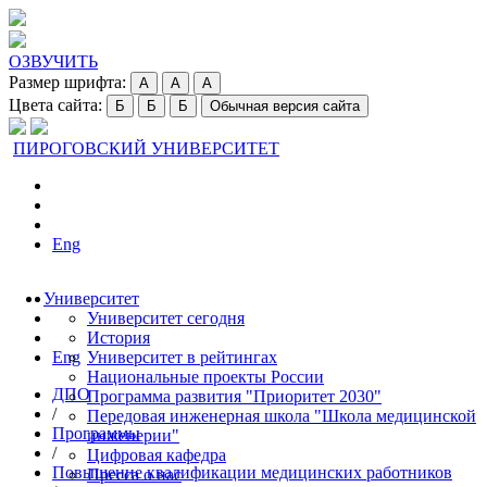
ОЗВУЧИТЬ
Размер шрифта:
A
A
A
Цвета сайта:
Б
Б
Б
Обычная версия сайта
ПИРОГОВСКИЙ УНИВЕРСИТЕТ
Eng
Университет
Университет сегодня
История
Eng
Университет в рейтингах
Национальные проекты России
ДПО
Программа развития "Приоритет 2030"
/
Передовая инженерная школа "Школа медицинской
Программы
инженерии"
/
Цифровая кафедра
Повышение квалификации медицинских работников
Пресса о нас