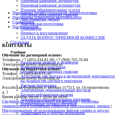
Приемная кампания: ординатура
Приемная кампания: аспирантура
Платные образовательные услуги
Программы профессиональной переподготовки
Обучение иностранных граждан
Программы повышения квалификации
Дни открытых дверей
Стажировки
Довузовская подготовка
Поступающим
Общежитие
Перевод и восстановление
ЗАДАТЬ ВОПРОС ПРИЕМНОЙ КОМИССИИ
Студентам
КОНТАКТЫ
Учебное
Обучение на договорной основе:
Телефоны: +7 (495) 434-81-90; +7 (968) 765-35-84
Расписания занятий и экзаменов
Электронная почта: dopo@rsmu.ru
Информация о практиках
Обучение на бюджетной основе:
Обучение иностранных граждан
Телефон: +7 (495) 433-71-31
Аттестация для допуска к медицинской деятельности
Электронная почта: fuv@rsmu.ru
на должностях среднего персонала
Научная библиотека
Российская Федерация, г. Москва 117513, ул. Островитянова
Электронные образовательные ресурсы
д. 1
Балльно-рейтинговая система
Время работы: пн-пт с 10:00 до 18:00
Документы образовательных программ
Сведения об образовательной организации
|
Политика
Нормативные основы обучения
университета в отношении обработки персональных данных
|
Предупреждение об использовании файлов cookies и других
Департаменты и центры реализации