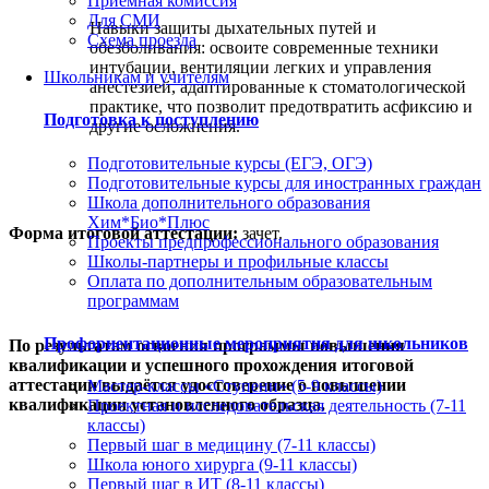
Приемная комиссия
Для СМИ
Навыки защиты дыхательных путей и
Схема проезда
обезболивания: освоите современные техники
интубации, вентиляции легких и управления
Школьникам и учителям
анестезией, адаптированные к стоматологической
практике, что позволит предотвратить асфиксию и
Подготовка к поступлению
другие осложнения.
Подготовительные курсы (ЕГЭ, ОГЭ)
Подготовительные курсы для иностранных граждан
Школа дополнительного образования
Хим*Био*Плюс
Форма итоговой аттестации:
зачет.
Проекты предпрофессионального образования
Школы-партнеры и профильные классы
Оплата по дополнительным образовательным
программам
Профориентационные мероприятия для школьников
По результатам освоения программы повышения
квалификации и успешного прохождения итоговой
аттестации выдаётся удостоверение о повышении
Мастер-классы «Ступени» (5-9 классы)
квалификации установленного образца.
Проектная и исследовательская деятельность (7-11
классы)
Первый шаг в медицину (7-11 классы)
Школа юного хирурга (9-11 классы)
Первый шаг в ИТ (8-11 классы)