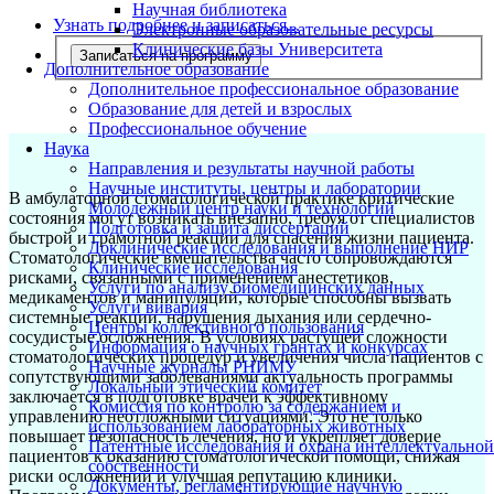
Научная библиотека
Узнать подробнее и записаться...
Электронные образовательные ресурсы
Клинические базы Университета
Записаться на программу
Дополнительное образование
Дополнительное профессиональное образование
Образование для детей и взрослых
Профессиональное обучение
Наука
Направления и результаты научной работы
Научные институты, центры и лаборатории
В амбулаторной стоматологической практике критические
Молодежный центр науки и технологий
состояния могут возникать внезапно, требуя от специалистов
Подготовка и защита диссертаций
быстрой и грамотной реакции для спасения жизни пациента.
Доклинические исследования и выполнение НИР
Стоматологические вмешательства часто сопровождаются
Клинические исследования
рисками, связанными с применением анестетиков,
Услуги по анализу биомедицинских данных
медикаментов и манипуляций, которые способны вызвать
Услуги вивария
системные реакции, нарушения дыхания или сердечно-
Центры коллективного пользования
сосудистые осложнения. В условиях растущей сложности
Информация о научных грантах и конкурсах
стоматологических процедур и увеличения числа пациентов с
Научные журналы РНИМУ
сопутствующими заболеваниями актуальность программы
Локальный этический комитет
заключается в подготовке врачей к эффективному
Комиссия по контролю за содержанием и
управлению неотложными ситуациями. Это не только
использованием лабораторных животных
повышает безопасность лечения, но и укрепляет доверие
Патентные исследования и охрана интеллектуальной
пациентов к оказанию стоматологической помощи, снижая
собственности
риски осложнений и улучшая репутацию клиники.
Документы, регламентирующие научную