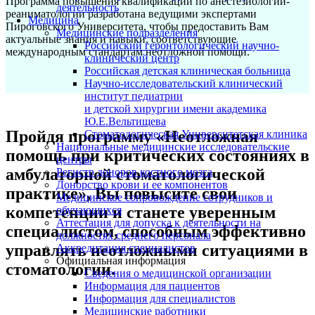
Программа повышения квалификации по анестезиологии-
деятельность
реаниматологии разработана ведущими экспертами
Медицина
Пироговского Университета, чтобы предоставить Вам
Медицинские подразделения
актуальные знания и навыки, соответствующие
Российский геронтологический научно-
международным стандартам неотложной помощи.
клинический центр
Российская детская клиническая больница
Научно-исследовательский клинический
институт педиатрии
и детской хирургии имени академика
Ю.Е.Вельтищева
Пройдя программу «Неотложная
Стоматологическая Университетская клиника
Национальные медицинские исследовательские
помощь при критических состояниях в
центры
амбулаторной стоматологической
Регистр доноров костного мозга
Донорство крови и ее компонентов
практике», Вы повысите свои
Медицинское сопровождение сотрудников и
компетенции и станете уверенным
обучающихся
Аттестация для допуска к деятельности на
специалистом, способным эффективно
должностях среднего персонала
управлять неотложными ситуациями в
Аккредитация специалистов
Официальная информация
стоматологии.
Сведения о медицинской организации
Информация для пациентов
Информация для специалистов
Медицинские работники