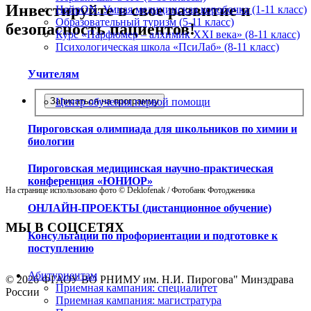
Инвестируйте в свое развитие и
НейрON. Умная медицинская коробочка (1-11 класс)
Образовательный туризм (5-11 класс)
безопасность пациентов!
Курс «Парфюмер – алхимик XXI века» (8-11 класс)
Психологическая школа «ПсиЛаб» (8-11 класс)
Учителям
Центр обучения первой помощи
Записаться на программу
Пироговская олимпиада для школьников по химии и
биологии
Пироговская медицинская научно-практическая
конференция «ЮНИОР»
На странице использовано фото © Deklofenak / Фотобанк Фотодженика
ОНЛАЙН-ПРОЕКТЫ (дистанционное обучение)
МЫ В СОЦСЕТЯХ
Консультации по профориентации и подготовке к
поступлению
Абитуриентам
© 2026 ФГАОУ ВО РНИМУ им. Н.И. Пирогова" Минздрава
Приемная кампания: специалитет
России
Приемная кампания: магистратура