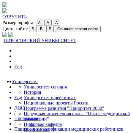
ОЗВУЧИТЬ
Размер шрифта:
A
A
A
Цвета сайта:
Б
Б
Б
Обычная версия сайта
ПИРОГОВСКИЙ УНИВЕРСИТЕТ
Eng
Университет
Университет сегодня
История
Eng
Университет в рейтингах
Национальные проекты России
ДПО
Программа развития "Приоритет 2030"
/
Передовая инженерная школа "Школа медицинской
Программы
инженерии"
/
Цифровая кафедра
Повышение квалификации медицинских работников
Пресса о нас