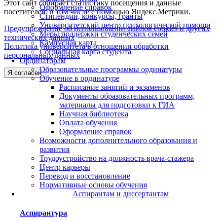
Этот сайт собирает статистику посещения и данные
Оформление справок
посетителей, в том числе с помощью Яндекс.Метрики.
Стипендии, конкурсы, гранты
Университетский центр психологической помощи
Предупреждение об использовании файлов cookies и других
Меры поддержки студенческих семей
технических данных
Кампусная карта
Политика университета в отношении обработки
Социальная карта студента
персональных данных
Ординаторам
Образовательные программы ординатуры
Я согласен
Обучение в ординатуре
Расписание занятий и экзаменов
Документы образовательных программ,
материалы для подготовки к ГИА
Научная библиотека
Оплата обучения
Оформление справок
Возможности дополнительного образования и
развития
Трудоустройство на должность врача-стажера
Центр карьеры
Перевод и восстановление
Нормативные основы обучения
Аспирантам и диссертантам
Аспирантура