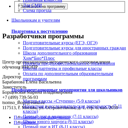
Приемная комиссия
Для СМИ
Записаться на программу
Схема проезда
Школьникам и учителям
Подготовка к поступлению
Разработчики программы
Подготовительные курсы (ЕГЭ, ОГЭ)
Подготовительные курсы для иностранных граждан
Школа дополнительного образования
Хим*Био*Плюс
Центр организационно-методического сопровождения
Проекты предпрофессионального образования
обучения ИНОПР
Школы-партнеры и профильные классы
Оплата по дополнительным образовательным
Директор
программам
Барабанова Елена Васильевна
Заместитель
Профориентационные мероприятия для школьников
Борщевская Марина Владимировна
+7 (499) 739-56-93
Мастер-классы «Ступени» (5-9 классы)
tsomso_inopr@rsmu.ru
Проектная и исследовательская деятельность (7-11
117513, г. Москва, ул. Островитянова, д. 1, стр. 6, каб. 2059
классы)
Первый шаг в медицину (7-11 классы)
Положение о подразделении
Школа юного хирурга (9-11 классы)
Подробнее...
Первый шаг в ИТ (8-11 классы)