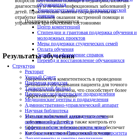
вопросов неотложной помощи в педиатрии, включая
обучающихся
диагностику и лечение инфекционных заболеваний у
Университетский центр психологической
детей. Практические занятия сосредоточены на
помощи
отработке навыков оказания экстренной помощи и
Поддержка обучающихся
управлении критическими состояниями
Центр компетенций
Стипендии и грантовая поддержка обучения и
молодежных проектов
Меры поддержки студенческих семей
Оплата обучения
Результаты обучения
Запрос на оформление справок
Перевод и восстановление обучающихся
Структура
Ректорат
Ученый Совет
Уверенность и компетентность в проведении
Приемная комиссия
детального обследования пациента для точного
Ташкентский филиал
установления диагноза, что способствует более
Научно-исследовательские подразделения
эффективному лечению
Медицинские центры и подразделения
Административно-управленческий аппарат
Научная библиотека
Навыки назначения адекватного лечения
Мультипрофильный аккредитационно-
заболеваний у детей, а также контроль его
симуляционный центр
эффективности и безопасности, что обеспечит
Советы и общественные организации
высокое качество медицинской помощи
Клуб выпускников Пироговского университета
Департаменты и центры реализации