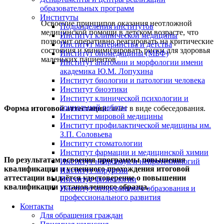
образовательных программ
Институты
Освоение принципов оказания неотложной
Подразделения институтов
медицинской помощи в детском возрасте, что
Институт клинической медицины
позволит оперативно реагировать на критические
Институт материнства и детства
состояния и минимизировать риски для здоровья
Институт биомедицины (МБФ)
маленьких пациентов
Институт анатомии и морфологии имени
академика Ю.М. Лопухина
Институт биологии и патологии человека
Институт биоэтики
Институт клинической психологии и
социальной работы
Форма итоговой аттестации
: зачет в виде собеседования.
Институт мировой медицины
Институт профилактической медицины им.
З.П. Соловьева
Институт стоматологии
Институт фармации и медицинской химии
По результатам освоения программы повышения
Институт нейронаук и нейротехнологий
квалификации и успешного прохождения итоговой
Институт хирургии
аттестации выдаётся удостоверение о повышении
Институт физиологии
квалификации установленного образца.
Институт непрерывного образования и
профессионального развития
Контакты
Для обращения граждан