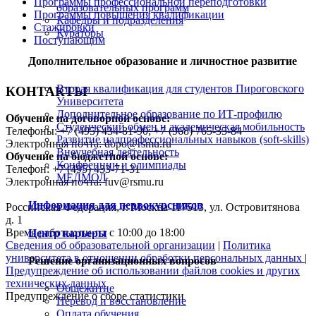
Программы профессиональной переподготовки
образовательных программ
Программы повышения квалификации
Кафедры и подразделения
Стажировки
Кураторы
Поступающим
Дополнительное образование и личностное развитие
Вторая квалификация для студентов Пироговского
КОНТАКТЫ
Университета
Дополнительное образование по ИТ-профилю
Обучение на договорной основе:
Студенческий обмен и академическая мобильность
Телефоны: +7 (495) 434-81-90; +7 (968) 765-35-84
Развитие надпрофессиональных навыков (soft-skills)
Электронная почта: dopo@rsmu.ru
Внеучебная деятельность
Обучение на бюджетной основе:
Конфренции и олимпиады
Телефон: +7 (495) 433-71-31
МЕДМОЛ
Электронная почта: fuv@rsmu.ru
Информация для первокурсников
Российская Федерация, г. Москва 117513, ул. Островитянова
д. 1
Время работы: пн-пт с 10:00 до 18:00
Центр карьеры
Сведения об образовательной организации
|
Политика
университета в отношении обработки персональных данных
|
Решение организационных вопросов
Предупреждение об использовании файлов cookies и других
технических данных
Общежитие
Предупреждение о сборе статистики
Перевод и восстановление
Оплата обучения