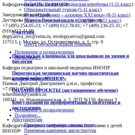
НейрON. Умная медицинская коробочка (1-11 класс)
Кафедра неонатологии ИНОПР
Образовательный туризм (5-11 класс)
Заведующий кафедрой
Курс «Парфюмер – алхимик XXI века» (8-11 класс)
Дегтярева Марина Васильевна
д.м.н., профессор
Психологическая школа «ПсиЛаб» (8-11 класс)
+7 (495) 254-05-23; +7 (499) 612-78-81; +7 (499) 236-25-31; +7
(916) 212-44-99
Учителям
degtyareva_mv@rsmu.ru, mvdegtyareva@gmail.com
117513, г. Москва, ул. Островитянова, д. 1, стр. 9
Центр обучения первой помощи
Положение о подразделении
Пироговская олимпиада для школьников по химии и
Подробнее...
биологии
Кафедра педиатрии и школьной медицины ИНОПР
Пироговская медицинская научно-практическая
Заведующий кафедрой
конференция «ЮНИОР»
Панков Дмитрий Дмитриевич
д.м.н., профессор
+7 (991) 852-39-19
ОНЛАЙН-ПРОЕКТЫ (дистанционное обучение)
schoolmed@yandex.ru
109341, ул. Новомарьинская, д. 3, ДГП №150, филиал 3
Консультации по профориентации и подготовке к
поступлению
Положение о подразделении
Подробнее...
Абитуриентам
Приемная кампания: специалитет
Кафедра педиатрии с инфекционными болезнями у детей
Приемная кампания: магистратура
ИНОПР