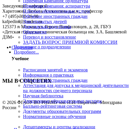
Приемная кампания: ординатура
Заведующий кафедрой
Приемная кампания: аспирантура
Харитонова Любовь Алексеевна
д.м.н., профессор
Платные образовательные услуги
+7 (495) 366-26-90
Обучение иностранных граждан
kafpedinf@yandex.ru
Дни открытых дверей
125373 г. Москва, ул. Героев Панфиловцев, д. 28, ГБУЗ
Довузовская подготовка
«Детская городская клиническая больница им. З.А. Башляевой
Общежитие
ДЗМ»
Перевод и восстановление
ЗАДАТЬ ВОПРОС ПРИЕМНОЙ КОМИССИИ
Положение о подразделении
Студентам
Подробнее...
Учебное
Расписания занятий и экзаменов
Информация о практиках
МЫ В СОЦСЕТЯХ
Обучение иностранных граждан
Аттестация для допуска к медицинской деятельности
на должностях среднего персонала
Научная библиотека
Электронные образовательные ресурсы
© 2026 ФГАОУ ВО РНИМУ им. Н.И. Пирогова" Минздрава
Балльно-рейтинговая система
России
Документы образовательных программ
Нормативные основы обучения
Департаменты и центры реализации