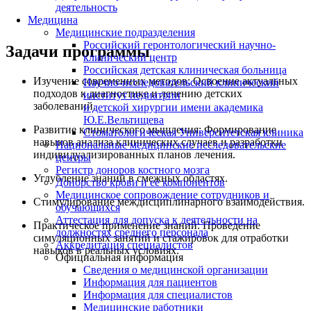
деятельность
Медицина
Медицинские подразделения
Российский геронтологический научно-
Задачи программы
клинический центр
Российская детская клиническая больница
Изучение современных методов: Освоение актуальных
Научно-исследовательский клинический
подходов к диагностике и лечению детских
институт педиатрии
заболеваний.
и детской хирургии имени академика
Ю.Е.Вельтищева
Развитие клинического мышления: Формирование
Стоматологическая Университетская клиника
навыков анализа клинических случаев и разработки
Национальные медицинские исследовательские
индивидуализированных планов лечения.
центры
Регистр доноров костного мозга
Углубление знаний в смежных областях.
Донорство крови и ее компонентов
Медицинское сопровождение сотрудников и
Стимулирование междисциплинарного взаимодействия.
обучающихся
Аттестация для допуска к деятельности на
Практическое применение знаний: Проведение
должностях среднего персонала
симуляционных занятий и стажировок для отработки
Аккредитация специалистов
навыков в реальных условиях.
Официальная информация
Сведения о медицинской организации
Информация для пациентов
Информация для специалистов
Медицинские работники