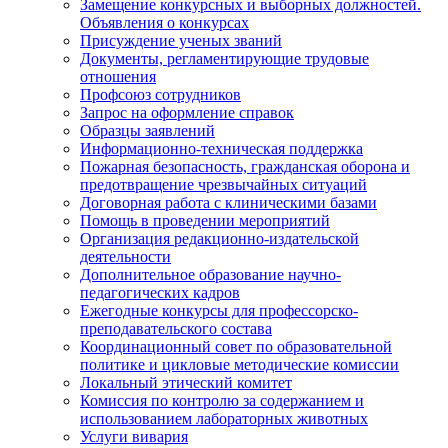
Замещение конкурсных и выборных должностей.
Объявления о конкурсах
Присуждение ученых званий
Документы, регламентирующие трудовые
отношения
Профсоюз сотрудников
Запрос на оформление справок
Образцы заявлений
Информационно-техническая поддержка
Пожарная безопасность, гражданская оборона и
предотвращение чрезвычайных ситуаций
Договорная работа с клиническими базами
Помощь в проведении мероприятий
Организация редакционно-издательской
деятельности
Дополнительное образование научно-
педагогических кадров
Ежегодные конкурсы для профессорско-
преподавательского состава
Координационный совет по образовательной
политике и цикловые методические комиссии
Локальный этический комитет
Комиссия по контролю за содержанием и
использованием лабораторных животных
Услуги вивария