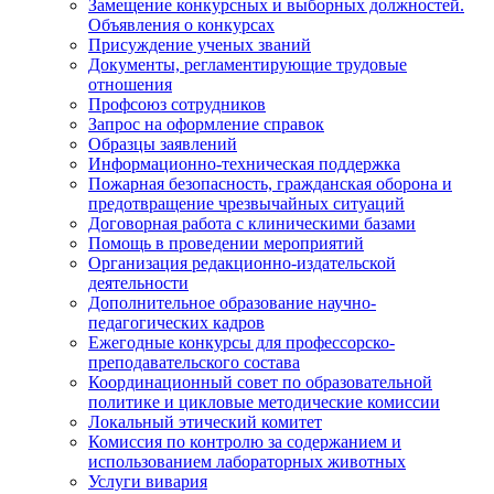
Замещение конкурсных и выборных должностей.
Объявления о конкурсах
Присуждение ученых званий
Документы, регламентирующие трудовые
отношения
Профсоюз сотрудников
Запрос на оформление справок
Образцы заявлений
Информационно-техническая поддержка
Пожарная безопасность, гражданская оборона и
предотвращение чрезвычайных ситуаций
Договорная работа с клиническими базами
Помощь в проведении мероприятий
Организация редакционно-издательской
деятельности
Дополнительное образование научно-
педагогических кадров
Ежегодные конкурсы для профессорско-
преподавательского состава
Координационный совет по образовательной
политике и цикловые методические комиссии
Локальный этический комитет
Комиссия по контролю за содержанием и
использованием лабораторных животных
Услуги вивария