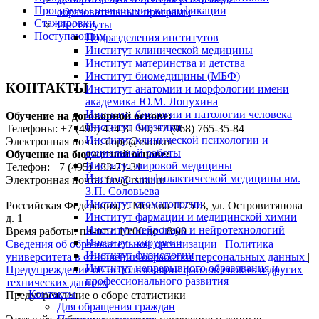
Программы повышения квалификации
образовательных программ
Стажировки
Институты
Поступающим
Подразделения институтов
Институт клинической медицины
Институт материнства и детства
Институт биомедицины (МБФ)
КОНТАКТЫ
Институт анатомии и морфологии имени
академика Ю.М. Лопухина
Институт биологии и патологии человека
Обучение на договорной основе:
Институт биоэтики
Телефоны: +7 (495) 434-81-90; +7 (968) 765-35-84
Институт клинической психологии и
Электронная почта: dopo@rsmu.ru
социальной работы
Обучение на бюджетной основе:
Институт мировой медицины
Телефон: +7 (495) 433-71-31
Институт профилактической медицины им.
Электронная почта: fuv@rsmu.ru
З.П. Соловьева
Институт стоматологии
Российская Федерация, г. Москва 117513, ул. Островитянова
Институт фармации и медицинской химии
д. 1
Институт нейронаук и нейротехнологий
Время работы: пн-пт с 10:00 до 18:00
Институт хирургии
Сведения об образовательной организации
|
Политика
Институт физиологии
университета в отношении обработки персональных данных
|
Институт непрерывного образования и
Предупреждение об использовании файлов cookies и других
профессионального развития
технических данных
Контакты
Предупреждение о сборе статистики
Для обращения граждан