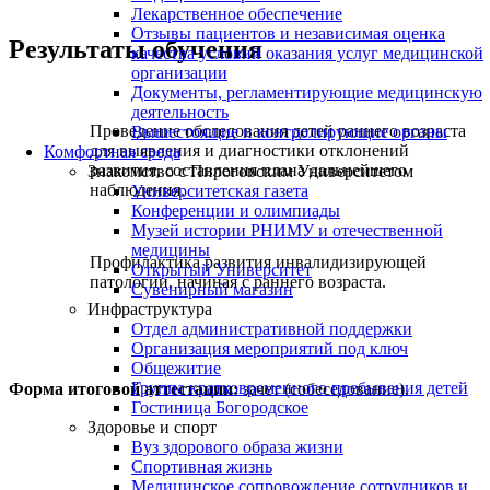
Лекарственное обеспечение
Отзывы пациентов и независимая оценка
Результаты обучения
качества условий оказания услуг медицинской
организации
Документы, регламентирующие медицинскую
деятельность
Проведение обследования детей раннего возраста
Вышестоящие и контролирующие органы
для выявления и диагностики отклонений
Комфортная среда
развития, составления плана дальнейшего
Знакомство с Пироговским Университетом
наблюдения.
Университетская газета
Конференции и олимпиады
Музей истории РНИМУ и отечественной
медицины
Профилактика развития инвалидизирующей
Открытый Университет
патологии, начиная с раннего возраста.
Сувенирный магазин
Инфраструктура
Отдел административной поддержки
Организация мероприятий под ключ
Общежитие
Группа кратковременного пребывания детей
Форма итоговой аттестации:
зачет (собеседование).
Гостиница Богородское
Здоровье и спорт
Вуз здорового образа жизни
Спортивная жизнь
Медицинское сопровождение сотрудников и