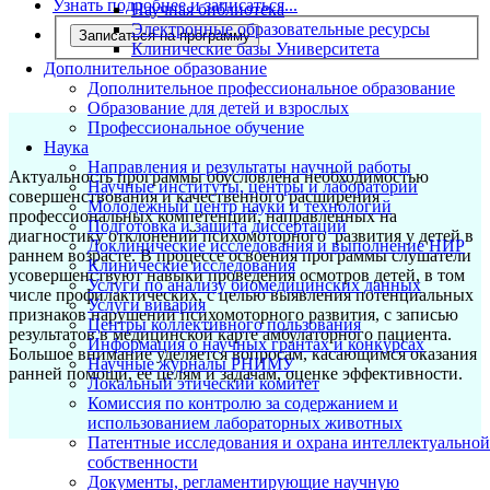
Узнать подробнее и записаться...
Научная библиотека
Электронные образовательные ресурсы
Записаться на программу
Клинические базы Университета
Дополнительное образование
Дополнительное профессиональное образование
Образование для детей и взрослых
Профессиональное обучение
Наука
Направления и результаты научной работы
Актуальность программы обусловлена необходимостью
Научные институты, центры и лаборатории
совершенствования и качественного расширения
Молодежный центр науки и технологий
профессиональных компетенций, направленных на
Подготовка и защита диссертаций
диагностику отклонений психомоторного развития у детей в
Доклинические исследования и выполнение НИР
раннем возрасте. В процессе освоения программы слушатели
Клинические исследования
усовершенствуют навыки проведения осмотров детей, в том
Услуги по анализу биомедицинских данных
числе профилактических, с целью выявления потенциальных
Услуги вивария
признаков нарушений психомоторного развития, с записью
Центры коллективного пользования
результатов в медицинской карте амбулаторного пациента.
Информация о научных грантах и конкурсах
Большое внимание уделяется вопросам, касающимся оказания
Научные журналы РНИМУ
ранней помощи, ее целям и задачам, оценке эффективности.
Локальный этический комитет
Комиссия по контролю за содержанием и
использованием лабораторных животных
Патентные исследования и охрана интеллектуальной
собственности
Документы, регламентирующие научную