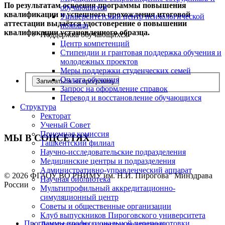
По результатам освоения программы повышения
обучающихся
квалификации и успешного прохождения итоговой
Университетский центр психологической
аттестации выдаётся удостоверение о повышении
помощи
квалификации установленного образца.
Поддержка обучающихся
Центр компетенций
Стипендии и грантовая поддержка обучения и
молодежных проектов
Меры поддержки студенческих семей
Оплата обучения
Записаться на программу
Запрос на оформление справок
Перевод и восстановление обучающихся
Структура
Ректорат
Ученый Совет
Приемная комиссия
МЫ В СОЦСЕТЯХ
Ташкентский филиал
Научно-исследовательские подразделения
Медицинские центры и подразделения
Административно-управленческий аппарат
© 2026 ФГАОУ ВО РНИМУ им. Н.И. Пирогова" Минздрава
Научная библиотека
России
Мультипрофильный аккредитационно-
симуляционный центр
Советы и общественные организации
Клуб выпускников Пироговского университета
Программы профессиональной переподготовки
Департаменты и центры реализации