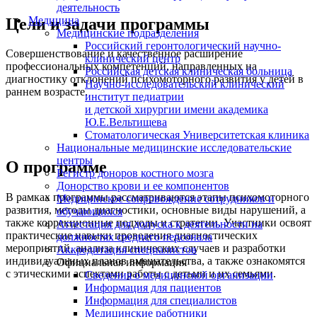
деятельность
Медицина
Цели и задачи программы
Медицинские подразделения
Российский геронтологический научно-
Совершенствование и качественное расширение
клинический центр
профессиональных компетенций, направленных на
Российская детская клиническая больница
диагностику отклонений психомоторного развития у детей в
Научно-исследовательский клинический
раннем возрасте.
институт педиатрии
и детской хирургии имени академика
Ю.Е.Вельтищева
Стоматологическая Университетская клиника
Национальные медицинские исследовательские
центры
О программе
Регистр доноров костного мозга
Донорство крови и ее компонентов
В рамках программы рассматриваются этапы психомоторного
Медицинское сопровождение сотрудников и
развития, методы диагностики, основные виды нарушений, а
обучающихся
также коррекционные подходы и стратегии. Участники освоят
Аттестация для допуска к деятельности на
практические навыки проведения диагностических
должностях среднего персонала
мероприятий, анализа клинических случаев и разработки
Аккредитация специалистов
индивидуальных планов вмешательства, а также ознакомятся
Официальная информация
с этическими аспектами работы с детьми и их семьями.
Сведения о медицинской организации
Информация для пациентов
Информация для специалистов
Медицинские работники