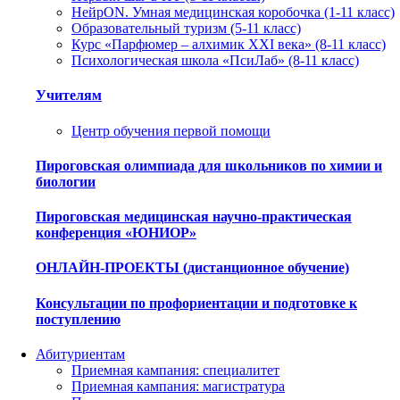
НейрON. Умная медицинская коробочка (1-11 класс)
Образовательный туризм (5-11 класс)
Курс «Парфюмер – алхимик XXI века» (8-11 класс)
Психологическая школа «ПсиЛаб» (8-11 класс)
Учителям
Центр обучения первой помощи
Пироговская олимпиада для школьников по химии и
биологии
Пироговская медицинская научно-практическая
конференция «ЮНИОР»
ОНЛАЙН-ПРОЕКТЫ (дистанционное обучение)
Консультации по профориентации и подготовке к
поступлению
Абитуриентам
Приемная кампания: специалитет
Приемная кампания: магистратура