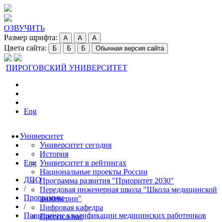
ОЗВУЧИТЬ
Размер шрифта:
A
A
A
Цвета сайта:
Б
Б
Б
Обычная версия сайта
ПИРОГОВСКИЙ УНИВЕРСИТЕТ
Eng
Университет
Университет сегодня
История
Eng
Университет в рейтингах
Национальные проекты России
ДПО
Программа развития "Приоритет 2030"
/
Передовая инженерная школа "Школа медицинской
Программы
инженерии"
/
Цифровая кафедра
Повышение квалификации медицинских работников
Пресса о нас