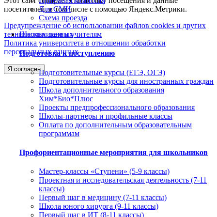
Этот сайт собирает статистику посещения и данные
Приемная комиссия
посетителей, в том числе с помощью Яндекс.Метрики.
Для СМИ
Схема проезда
Предупреждение об использовании файлов cookies и других
технических данных
Школьникам и учителям
Политика университета в отношении обработки
персональных данных
Подготовка к поступлению
Я согласен
Подготовительные курсы (ЕГЭ, ОГЭ)
Подготовительные курсы для иностранных граждан
Школа дополнительного образования
Хим*Био*Плюс
Проекты предпрофессионального образования
Школы-партнеры и профильные классы
Оплата по дополнительным образовательным
программам
Профориентационные мероприятия для школьников
Мастер-классы «Ступени» (5-9 классы)
Проектная и исследовательская деятельность (7-11
классы)
Первый шаг в медицину (7-11 классы)
Школа юного хирурга (9-11 классы)
Первый шаг в ИТ (8-11 классы)