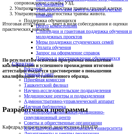
сопровождение службы УЗД.
обучающихся
Ультразвуковая диагностика травмы грудной клетки.
Университетский центр психологической
Ультразвуковая диагностика травмы живота.
помощи
Поддержка обучающихся
Итоговая аттестация — зачет в виде собеседования и оценки
Центр компетенций
практических навыков.
Стипендии и грантовая поддержка обучения и
молодежных проектов
Меры поддержки студенческих семей
Оплата обучения
Запрос на оформление справок
Перевод и восстановление обучающихся
По результатам освоения программы повышения
Структура
квалификации и успешного прохождения итоговой
Ректорат
аттестации выдаётся удостоверение о повышении
Ученый Совет
квалификации установленного образца.
Приемная комиссия
Ташкентский филиал
Научно-исследовательские подразделения
Медицинские центры и подразделения
Административно-управленческий аппарат
Научная библиотека
Разработчики программы
Мультипрофильный аккредитационно-
симуляционный центр
Советы и общественные организации
Кафедра ультразвуковой диагностики ИНОПР
Клуб выпускников Пироговского университета
Департаменты и центры реализации