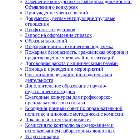
Замещение конкурсных и выборных должностей.
Объявления о конкурсах
Присуждение ученых званий
Документы, регламентирующие трудовые
отношения
Профсоюз сотрудников
Запрос на оформление справок
Образцы заявлений
Информационно-техническая поддержка
Пожарная безопасность, гражданская оборона и
предотвращение чрезвычайных ситуаций
Договорная работа с клиническими базами
Помощь в проведении мероприятий
Организация редакционно-издательской
деятельности
Дополнительное образование научно-
педагогических кадров
Ежегодные конкурсы для профессорско-
преподавательского состава
Координационный совет по образовательной
политике и цикловые методические комиссии
Локальный этический комитет
Комиссия по контролю за содержанием и
использованием лабораторных животных
Услуги вивария