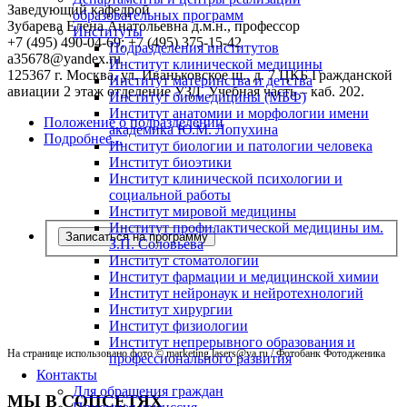
Заведующий кафедрой
образовательных программ
Зубарева Елена Анатольевна
д.м.н., профессор
Институты
+7 (495) 490-04-69; +7 (495) 375-15-42
Подразделения институтов
a35678@yandex.ru
Институт клинической медицины
125367 г. Москва, ул. Иваньковское ш., д. 7 ЦКБ Гражданской
Институт материнства и детства
авиации 2 этаж отделение УЗД. Учебная часть – каб. 202.
Институт биомедицины (МБФ)
Институт анатомии и морфологии имени
Положение о подразделении
академика Ю.М. Лопухина
Подробнее...
Институт биологии и патологии человека
Институт биоэтики
Институт клинической психологии и
социальной работы
Институт мировой медицины
Институт профилактической медицины им.
Записаться на программу
З.П. Соловьева
Институт стоматологии
Институт фармации и медицинской химии
Институт нейронаук и нейротехнологий
Институт хирургии
Институт физиологии
Институт непрерывного образования и
На странице использовано фото © marketing.lasers@ya.ru
/ Фотобанк Фотодженика
профессионального развития
Контакты
Для обращения граждан
МЫ В СОЦСЕТЯХ