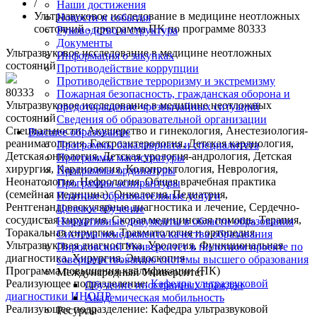
/
Наши достижения
Ультразвуковое исследование в медицине неотложных
Новости и события
состояний - программа ПК по программе 80333
Руководство и структура
Документы
Ультразвуковое исследование в медицине неотложных
Информация о закупках
состояний
Противодействие коррупции
Противодействие терроризму и экстремизму
80333
Пожарная безопасность, гражданская оборона и
Ультразвуковое исследование в медицине неотложных
предотвращение чрезвычайных ситуаций
состояний
Сведения об образовательной организации
Специальности:
Акушерство и гинекология, Анестезиология-
Высшее образование
реаниматология, Гастроэнтерология, Детская кардиология,
Программы бакалавриата и специалитета
Детская онкология, Детская урология-андрология, Детская
Программы магистратуры
хирургия, Кардиология, Колопроктология, Неврология,
Программы ординатуры
Неонатология, Нефрология, Общая врачебная практика
Программы аспирантуры
(семейная медицина), Онкология, Педиатрия,
Платные образовательные услуги
Рентгенэндоваскулярные диагностика и лечение, Сердечно-
Целевое обучение
сосудистая хирургия, Скорая медицинская помощь, Терапия,
Нормативные документы в области образования
Торакальная хирургия, Травматология и ортопедия,
Система менеджмента качества образования
Ультразвуковая диагностика, Урология, Функциональная
Пироговский Университет в пилотном проекте по
диагностика, Хирургия, Эндоскопия
совершенствованию системы высшего образования
Программа повышения квалификации (ПК)
Международный Университет
Реализующее подразделение:
Кафедра ультразвуковой
Обучение иностранных граждан
диагностики ИНОПР
Академическая мобильность
Реализующее подразделение:
Кафедра ультразвуковой
Ресурсы