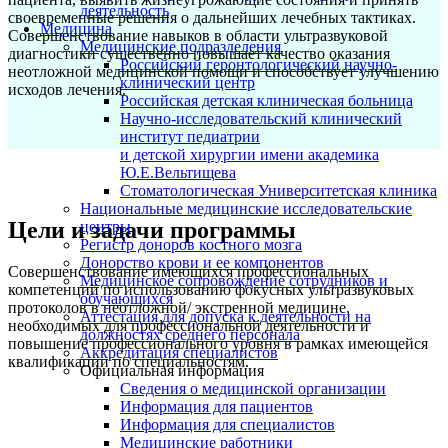
деятельность
своевременные решения о дальнейших лечебных тактиках.
Медицина
Совершенствование навыков в области ультразвуковой
Медицинские подразделения
диагностики существенно повышает качество оказания
Российский геронтологический научно-
неотложной медицинской помощи и способствует улучшению
клинический центр
исходов лечения.
Российская детская клиническая больница
Научно-исследовательский клинический
институт педиатрии
и детской хирургии имени академика
Ю.Е.Вельтищева
Стоматологическая Университетская клиника
Национальные медицинские исследовательские
Цели и задачи программы
центры
Регистр доноров костного мозга
Донорство крови и ее компонентов
Совершенствование имеющихся профессиональных
Медицинское сопровождение сотрудников и
компетенций по использованию фокусных ультразвуковых
обучающихся
протоколов в неотложной/ экстренной медицине,
Аттестация для допуска к деятельности на
необходимых для профессиональной деятельности и
должностях среднего персонала
повышение профессионального уровня в рамках имеющейся
Аккредитация специалистов
квалификации по специальностям.
Официальная информация
Сведения о медицинской организации
Информация для пациентов
Информация для специалистов
Медицинские работники