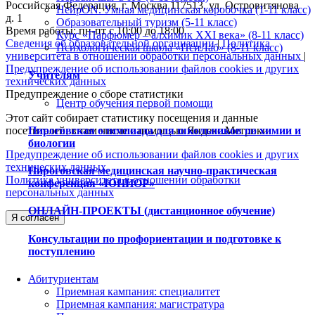
Российская Федерация, г. Москва 117513, ул. Островитянова
НейрON. Умная медицинская коробочка (1-11 класс)
д. 1
Образовательный туризм (5-11 класс)
Время работы: пн-пт с 10:00 до 18:00
Курс «Парфюмер – алхимик XXI века» (8-11 класс)
Сведения об образовательной организации
|
Политика
Психологическая школа «ПсиЛаб» (8-11 класс)
университета в отношении обработки персональных данных
|
Предупреждение об использовании файлов cookies и других
Учителям
технических данных
Предупреждение о сборе статистики
Центр обучения первой помощи
Этот сайт собирает статистику посещения и данные
посетителей, в том числе с помощью Яндекс.Метрики.
Пироговская олимпиада для школьников по химии и
биологии
Предупреждение об использовании файлов cookies и других
технических данных
Пироговская медицинская научно-практическая
Политика университета в отношении обработки
конференция «ЮНИОР»
персональных данных
ОНЛАЙН-ПРОЕКТЫ (дистанционное обучение)
Я согласен
Консультации по профориентации и подготовке к
поступлению
Абитуриентам
Приемная кампания: специалитет
Приемная кампания: магистратура