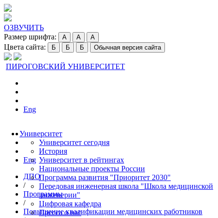
ОЗВУЧИТЬ
Размер шрифта:
A
A
A
Цвета сайта:
Б
Б
Б
Обычная версия сайта
ПИРОГОВСКИЙ УНИВЕРСИТЕТ
Eng
Университет
Университет сегодня
История
Eng
Университет в рейтингах
Национальные проекты России
ДПО
Программа развития "Приоритет 2030"
/
Передовая инженерная школа "Школа медицинской
Программы
инженерии"
/
Цифровая кафедра
Повышение квалификации медицинских работников
Пресса о нас