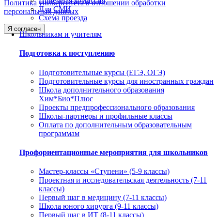
Приемная комиссия
Политика университета в отношении обработки
Для СМИ
персональных данных
Схема проезда
Я согласен
Школьникам и учителям
Подготовка к поступлению
Подготовительные курсы (ЕГЭ, ОГЭ)
Подготовительные курсы для иностранных граждан
Школа дополнительного образования
Хим*Био*Плюс
Проекты предпрофессионального образования
Школы-партнеры и профильные классы
Оплата по дополнительным образовательным
программам
Профориентационные мероприятия для школьников
Мастер-классы «Ступени» (5-9 классы)
Проектная и исследовательская деятельность (7-11
классы)
Первый шаг в медицину (7-11 классы)
Школа юного хирурга (9-11 классы)
Первый шаг в ИТ (8-11 классы)