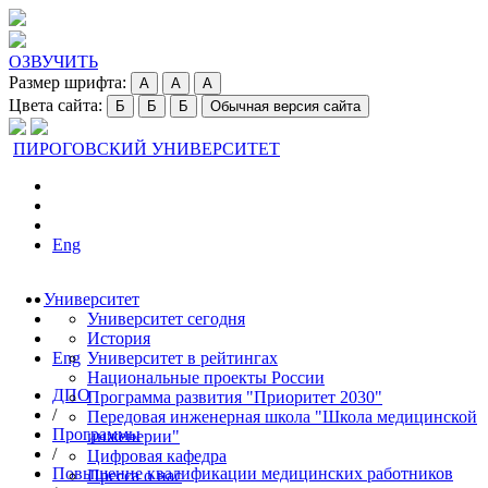
ОЗВУЧИТЬ
Размер шрифта:
A
A
A
Цвета сайта:
Б
Б
Б
Обычная версия сайта
ПИРОГОВСКИЙ УНИВЕРСИТЕТ
Eng
Университет
Университет сегодня
История
Eng
Университет в рейтингах
Национальные проекты России
ДПО
Программа развития "Приоритет 2030"
/
Передовая инженерная школа "Школа медицинской
Программы
инженерии"
/
Цифровая кафедра
Повышение квалификации медицинских работников
Пресса о нас