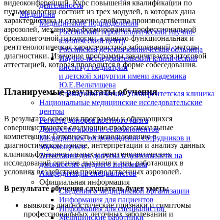
видеоконференций. Курс повышения квалификации по
деятельность
пульмонологии состоит из трех модулей, в которых дана
Медицина
характеристика и отражены свойства производственных
Медицинские подразделения
аэрозолей, механизмы формирования профессиональной
Российский геронтологический научно-
бронхолегочной патологии, клинико-функциональная и
клинический центр
рентгенологическая характеристика заболеваний, методы
Российская детская клиническая больница
диагностики. Изучение программы заканчивается итоговой
Научно-исследовательский клинический
аттестацией, которая проводится в форме собеседования.
институт педиатрии
и детской хирургии имени академика
Ю.Е.Вельтищева
Планируемые результаты обучения
Стоматологическая Университетская клиника
Национальные медицинские исследовательские
центры
В результате освоения программы у обучающихся
Регистр доноров костного мозга
совершенствуются следующие профессиональные
Донорство крови и ее компонентов
компетенции: Готовность к использованию в
Медицинское сопровождение сотрудников и
диагностическом поиске, интерпретации и анализу данных
обучающихся
клинико-функциональных и рентгенологических
Аттестация для допуска к деятельности на
исследований органов дыхания у лиц, работающих в
должностях среднего персонала
условиях воздействия производственных аэрозолей.
Аккредитация специалистов
Официальная информация
В результате обучения слушатель будет уметь:
Сведения о медицинской организации
Информация для пациентов
выявлять диагностические признаки и симптомы
Информация для специалистов
профессиональных легочных заболеваний и
Медицинские работники