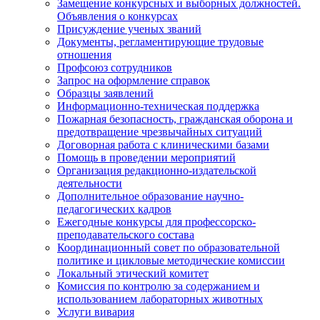
Замещение конкурсных и выборных должностей.
Объявления о конкурсах
Присуждение ученых званий
Документы, регламентирующие трудовые
отношения
Профсоюз сотрудников
Запрос на оформление справок
Образцы заявлений
Информационно-техническая поддержка
Пожарная безопасность, гражданская оборона и
предотвращение чрезвычайных ситуаций
Договорная работа с клиническими базами
Помощь в проведении мероприятий
Организация редакционно-издательской
деятельности
Дополнительное образование научно-
педагогических кадров
Ежегодные конкурсы для профессорско-
преподавательского состава
Координационный совет по образовательной
политике и цикловые методические комиссии
Локальный этический комитет
Комиссия по контролю за содержанием и
использованием лабораторных животных
Услуги вивария