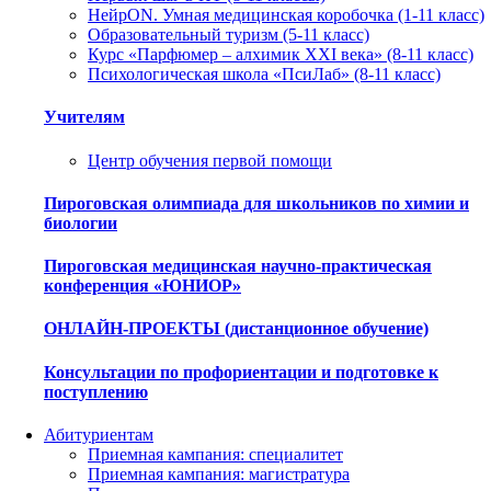
НейрON. Умная медицинская коробочка (1-11 класс)
Образовательный туризм (5-11 класс)
Курс «Парфюмер – алхимик XXI века» (8-11 класс)
Психологическая школа «ПсиЛаб» (8-11 класс)
Учителям
Центр обучения первой помощи
Пироговская олимпиада для школьников по химии и
биологии
Пироговская медицинская научно-практическая
конференция «ЮНИОР»
ОНЛАЙН-ПРОЕКТЫ (дистанционное обучение)
Консультации по профориентации и подготовке к
поступлению
Абитуриентам
Приемная кампания: специалитет
Приемная кампания: магистратура