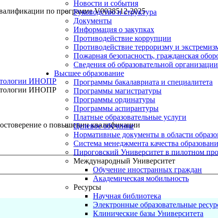
Новости и события
квалификации по программе V0038512-2025
Руководство и структура
Документы
Информация о закупках
Противодействие коррупции
Противодействие терроризму и экстремиз
Пожарная безопасность, гражданская обо
Сведения об образовательной организации
Высшее образование
иетологии ИНОПР
Программы бакалавриата и специалитета
иетологии ИНОПР
Программы магистратуры
Программы ординатуры
Программы аспирантуры
Платные образовательные услуги
остоверение о повышении квалификации
Целевое обучение
Нормативные документы в области образо
Система менеджмента качества образован
Пироговский Университет в пилотном про
Международный Университет
Обучение иностранных граждан
Академическая мобильность
Ресурсы
Научная библиотека
Электронные образовательные ресу
Клинические базы Университета