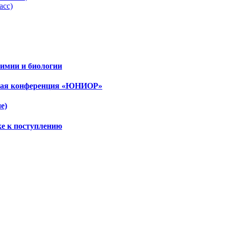
асс)
имии и биологии
ская конференция «ЮНИОР»
е)
ке к поступлению