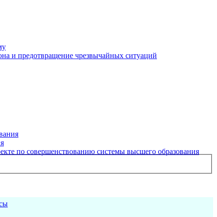
му
рона и предотвращение чрезвычайных ситуаций
вания
ия
екте по совершенствованию системы высшего образования
рсы