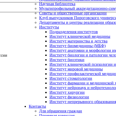
Научная библиотека
Мультипрофильный аккредитационно-сим
Советы и общественные организации
Клуб выпускников Пироговского универс
Департаменты и центры реализации образ
Институты
Подразделения институтов
Институт клинической медицины
Институт материнства и детства
Институт биомедицины (МБФ)
Институт анатомии и морфологии и
Институт биологии и патологии чел
ссии
Институт биоэтики
Институт клинической психологии и
Институт мировой медицины
Институт профилактической медицин
Институт стоматологии
Институт фармации и медицинской 
Институт нейронаук и нейротехноло
Институт хирургии
Институт физиологии
Институт непрерывного образования
Контакты
Для обращения граждан
Приемная комиссия