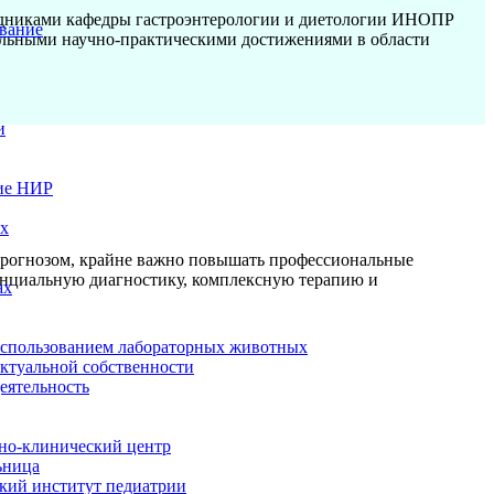
удниками кафедры гастроэнтерологии и диетологии ИНОПР
вание
ельными научно-практическими достижениями в области
и
ие НИР
ых
прогнозом, крайне важно повышать профессиональные
ренциальную диагностику, комплексную терапию и
ах
использованием лабораторных животных
ектуальной собственности
еятельность
но-клинический центр
ьница
кий институт педиатрии