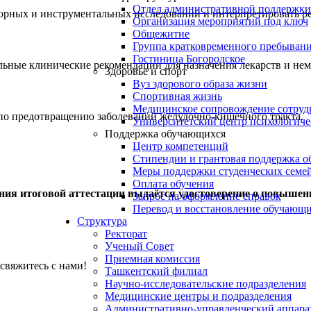
Отдел административной поддержки
торных и инструментальных исследований и интерпретировать ре
Организация мероприятий под ключ
Общежитие
Группа кратковременного пребывани
Гостиница Богородское
альные клинические рекомендации для назначения лекарств и не
Здоровье и спорт
Вуз здорового образа жизни
Спортивная жизнь
Медицинское сопровождение сотруд
по предотвращению заболеваний желудочно-кишечного тракта.
Университетский центр психологич
Поддержка обучающихся
Центр компетенций
Стипендии и грантовая поддержка о
Меры поддержки студенческих семе
Оплата обучения
ния итоговой аттестации выдаётся удостоверение о повышен
Запрос на оформление справок
Перевод и восстановление обучающ
Структура
Ректорат
Ученый Совет
Приемная комиссия
свяжитесь с нами!
Ташкентский филиал
Научно-исследовательские подразделения
Медицинские центры и подразделения
Административно-управленческий аппара