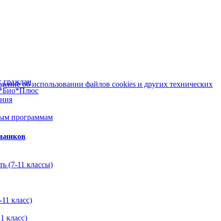
х граждан
ение об использовании файлов cookies и других технических
м*Био*Плюс
ания
ным программам
льников
ь (7-11 классы)
11 класс)
1 класс)