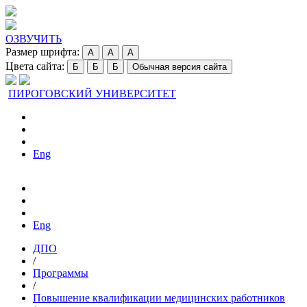
ОЗВУЧИТЬ
Размер шрифта:
A
A
A
Цвета сайта:
Б
Б
Б
Обычная версия сайта
ПИРОГОВСКИЙ УНИВЕРСИТЕТ
Eng
Eng
ДПО
/
Программы
/
Повышение квалификации медицинских работников