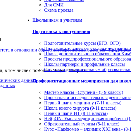
Для СМИ
Схема проезда
Школьникам и учителям
Подготовка к поступлению
1
Подготовительные курсы (ЕГЭ, ОГЭ)
Подготовительные курсы для иностранны
итета в отношении обработки персональных данных
|
Предупрежд
Школа дополнительного образования Хи
Проекты предпрофессионального образов
Школы-партнеры и профильные классы
Оплата по дополнительным образователь
ей, в том числе с помощью Яндекс.Метрики.
ехнических данных
Профориентационные мероприятия для шко
 данных
Мастер-классы «Ступени» (5-9 классы)
Проектная и исследовательская деятельност
Первый шаг в медицину (7-11 классы)
Школа юного хирурга (9-11 классы)
Первый шаг в ИТ (8-11 классы)
НейрON. Умная медицинская коробочка (1-
Образовательный туризм (5-11 класс)
Курс «Парфюмер – алхимик XXI века» (8-1