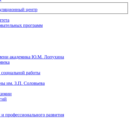
уляционный центр
итета
овательных программ
мени академика Ю.М. Лопухина
овека
 социальной работы
ы им. З.П. Соловьева
химии
гий
 и профессионального развития