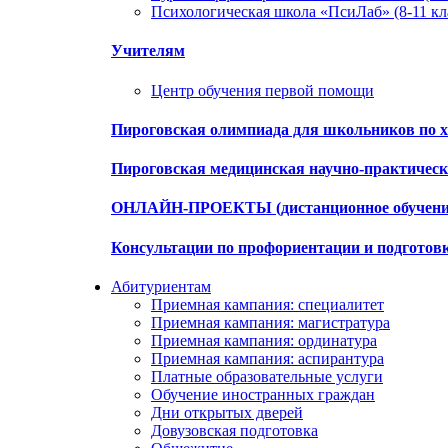
Психологическая школа «ПсиЛаб» (8-11 кл
Учителям
Центр обучения первой помощи
Пироговская олимпиада для школьников по х
Пироговская медицинская научно-практиче
ОНЛАЙН-ПРОЕКТЫ (дистанционное обучени
Консультации по профориентации и подготов
Абитуриентам
Приемная кампания: специалитет
Приемная кампания: магистратура
Приемная кампания: ординатура
Приемная кампания: аспирантура
Платные образовательные услуги
Обучение иностранных граждан
Дни открытых дверей
Довузовская подготовка