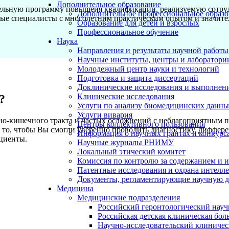
Дополнительное образование
тельную программу повышеия квалификации, реализуемую сотр
Дополнительное профессиональное образо
ные специалисты с многолетним практическим опытом и значит
Образование для детей и взрослых
Профессиональное обучение
Наука
Направления и результаты научной работы
Научные институты, центры и лаборатори
Молодежный центр науки и технологий
Подготовка и защита диссертаций
Доклинические исследования и выполнен
Клинические исследования
?
Услуги по анализу биомедицинских данн
Услуги вивария
но-кишечного тракта и частых осложнений с неблагоприятным 
Центры коллективного пользования
а то, чтобы Вы смогли уверенно проводить диагностику, диффе
Информация о научных грантах и конкурс
циенты.
Научные журналы РНИМУ
Локальный этический комитет
Комиссия по контролю за содержанием и 
Патентные исследования и охрана интелл
Документы, регламентирующие научную д
Медицина
Медицинские подразделения
Российский геронтологический науч
Российская детская клиническая бол
Научно-исследовательский клиничес