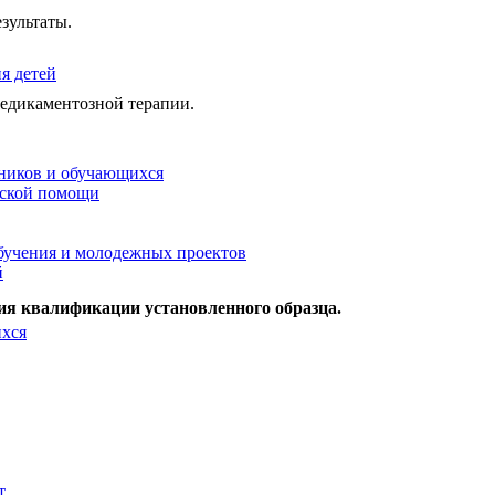
зультаты.
я детей
медикаментозной терапии.
ников и обучающихся
еской помощи
бучения и молодежных проектов
й
ия квалификации установленного образца.
ихся
т