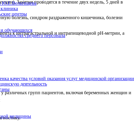
ции). Занятия проводятся в течение двух недель, 5 дней в
а Ю.Е.Вельтищева
 клиника
ьские центры
енную болезнь, синдром раздраженного кишечника, болезни
 и обучающихся
иента к интрагастральной и интрапищеводной рН-метрии, а
 должностях среднего персонала
ии
енка качества условий оказания услуг медицинской организации
цинскую деятельность
ганы
а у различных групп пациентов, включая беременных женщин и
м
нной медицины
агностику.