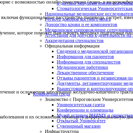
рме с возможностью онлайн-трансляции (аудио- и видеоконферен
и детской хирургии имени академик
Стоматологическая Университетская
Национальные медицинские исследовател
 включая функциональные расстройства пищевода, гастрит, язв
Регистр доноров костного мозга
Донорство крови и ее компонентов
Медицинское сопровождение сотрудников
учение, которое поможет Вам освоить методику подготовки пац
Аттестация для допуска к деятельности на
Аккредитация специалистов
Официальная информация
Сведения о медицинской организац
Информация для пациентов
Информация для специалистов
Медицинские работники
Лекарственное обеспечение
Отзывы пациентов и независимая оц
Документы, регламентирующие меди
Вышестоящие и контролирующие ор
течение и осложнения заболеваний желудочно-кишечного тракт
Комфортная среда
Знакомство с Пироговским Университето
Университетская газета
Конференции и олимпиады
Музей истории РНИМУ и отечестве
 заболевания и их осложнения, проводить дифференциальную ди
Открытый Университет
Сувенирный магазин
Инфраструктура