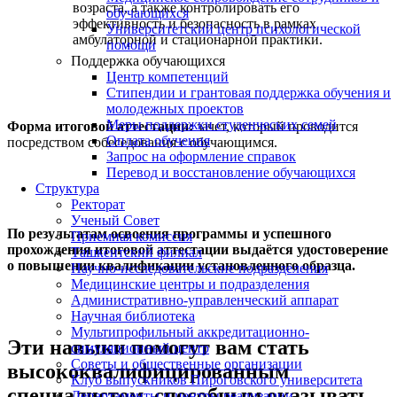
возраста, а также контролировать его
обучающихся
эффективность и безопасность в рамках
Университетский центр психологической
амбулаторной и стационарной практики.
помощи
Поддержка обучающихся
Центр компетенций
Стипендии и грантовая поддержка обучения и
молодежных проектов
Меры поддержки студенческих семей
Форма итоговой аттестации:
зачет, который проводится
Оплата обучения
посредством собеседования с обучающимся.
Запрос на оформление справок
Перевод и восстановление обучающихся
Структура
Ректорат
Ученый Совет
По результатам освоения программы и успешного
Приемная комиссия
прохождения итоговой аттестации выдаётся удостоверение
Ташкентский филиал
о повышении квалификации установленного образца.
Научно-исследовательские подразделения
Медицинские центры и подразделения
Административно-управленческий аппарат
Научная библиотека
Мультипрофильный аккредитационно-
Эти навыки помогут вам стать
симуляционный центр
Советы и общественные организации
высококвалифицированным
Клуб выпускников Пироговского университета
специалистом, способным оказывать
Департаменты и центры реализации