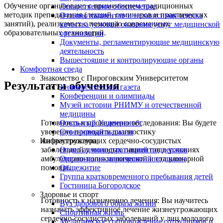
Обучение организовано с применением традиционных
Лекарственное обеспечение
методик преподавания (лекций, семинаров и практических
Отзывы пациентов и независимая оценка
занятий), реализуемых с помощью современных
качества условий оказания услуг медицинской
образовательных технологий.
организации
Документы, регламентирующие медицинскую
деятельность
Вышестоящие и контролирующие органы
Комфортная среда
Знакомство с Пироговским Университетом
Результаты обучения
Университетская газета
Конференции и олимпиады
Музей истории РНИМУ и отечественной
медицины
Открытый Университет
Готовность к проведению обследования: Вы будете
Сувенирный магазин
уверенно проводить диагностику
Инфраструктура
жизнеугрожающих сердечно-сосудистых
Отдел административной поддержки
заболеваний у молодых пациентов в условиях
Организация мероприятий под ключ
амбулаторно-поликлинической и стационарной
Общежитие
помощи.
Группа кратковременного пребывания детей
Гостиница Богородское
Здоровье и спорт
Готовность к назначению лечения: Вы научитесь
Вуз здорового образа жизни
назначать эффективное лечение жизнеугрожающих
Спортивная жизнь
сердечно-сосудистых заболеваний у лиц молодого
Медицинское сопровождение сотрудников и