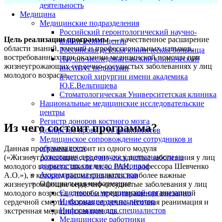
деятельность
Медицина
Медицинские подразделения
Российский геронтологический научно-
Цель реализации программы
— качественное расширение
клинический центр
области знаний, умений и профессиональных навыков,
Российская детская клиническая больница
востребованных при оказании медицинской помощи при
Научно-исследовательский клинический
жизнеугрожающих сердечно-сосудистых заболеваниях у лиц
институт педиатрии
молодого возраста.
и детской хирургии имени академика
Ю.Е.Вельтищева
Стоматологическая Университетская клиника
Национальные медицинские исследовательские
центры
Регистр доноров костного мозга
Из чего состоит программа?
Донорство крови и ее компонентов
Медицинское сопровождение сотрудников и
обучающихся
Данная программа состоит из одного модуля
Аттестация для допуска к деятельности на
(«Жизнеугрожающие сердечно-сосудистые заболевания у лиц
должностях среднего персонала
молодого возраста: школа чл.-к. РАН, профессора Шевче
нко
Аккредитация специалистов
А.О
.»), в котором рассматриваются наиболее важные
Официальная информация
жизнеугрожающие сердечно-сосудистые заболевания у лиц
Сведения о медицинской организации
молодого возраста, способы предотвращения внезапной
Информация для пациентов
сердечной смерти, базовая сердечно-лёгочная реанимация и
Информация для специалистов
экстренная медицинская помощь.
Медицинские работники