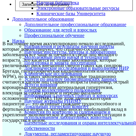
Научная библиотека
Записаться на программу
Электронные образовательные ресурсы
Клинические базы Университета
Дополнительное образование
Дополнительное профессиональное образование
Образование для детей и взрослых
Профессиональное обучение
Наука
В настоящее время аккумулировано немало исследований,
Направления и результаты научной работы
которые демонстрируют, что сердечно-сосудистые
Научные институты, центры и лаборатории
заболевания все чаще встречаются среди лиц молодого
Молодежный центр науки и технологий
возраста. Это касается не только заболеваний, которые
Подготовка и защита диссертаций
увеличивают риск внезапной смерти (таких как синдром
Доклинические исследования и выполнение НИР
Бругада, гипертрофическая кардиомиопатия или синдром
Клинические исследования
WPW), но и таких заболеваний, которые традиционно
Услуги по анализу биомедицинских данных
считаются уделом лиц старшего возраста (например, острый
Услуги вивария
коронарный синдром или артериальная гипертензия,
Центры коллективного пользования
влекущая за собой грозное и нередко фатальное
Информация о научных грантах и конкурсах
осложнение — ОНМК). При этом данная категория
Научные журналы РНИМУ
пациентов — это активные граждане трудоспособного и
Локальный этический комитет
фертильного возраста, которые вносят наибольший вклад в
Комиссия по контролю за содержанием и
укрепление экономической и демографической ситуации в
использованием лабораторных животных
государстве в целом.
Патентные исследования и охрана интеллектуальной
собственности
Документы, регламентирующие научную