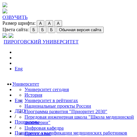
ОЗВУЧИТЬ
Размер шрифта:
A
A
A
Цвета сайта:
Б
Б
Б
Обычная версия сайта
ПИРОГОВСКИЙ УНИВЕРСИТЕТ
Eng
Университет
Университет сегодня
История
Eng
Университет в рейтингах
Национальные проекты России
ДПО
Программа развития "Приоритет 2030"
/
Передовая инженерная школа "Школа медицинской
Программы
инженерии"
/
Цифровая кафедра
Повышение квалификации медицинских работников
Пресса о нас