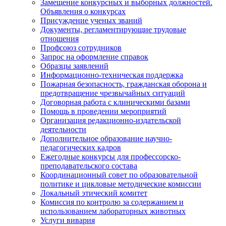
Замещение конкурсных и выборных должностей.
Объявления о конкурсах
Присуждение ученых званий
Документы, регламентирующие трудовые
отношения
Профсоюз сотрудников
Запрос на оформление справок
Образцы заявлений
Информационно-техническая поддержка
Пожарная безопасность, гражданская оборона и
предотвращение чрезвычайных ситуаций
Договорная работа с клиническими базами
Помощь в проведении мероприятий
Организация редакционно-издательской
деятельности
Дополнительное образование научно-
педагогических кадров
Ежегодные конкурсы для профессорско-
преподавательского состава
Координационный совет по образовательной
политике и цикловые методические комиссии
Локальный этический комитет
Комиссия по контролю за содержанием и
использованием лабораторных животных
Услуги вивария