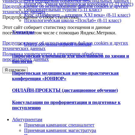
университета в отношении обработки персональных данных
|
НейрON. Умная медицинская коробочка (1-11 класс)
Предупреждение об использовании файлов cookies и других
Образовательный туризм (5-11 класс)
технических данных
Курс «Парфюмер – алхимик XXI века» (8-11 класс)
Предупреждение о сборе статистики
Психологическая школа «ПсиЛаб» (8-11 класс)
Этот сайт собирает статистику посещения и данные
Учителям
посетителей, в том числе с помощью Яндекс.Метрики.
Предупреждение об использовании файлов cookies и других
Центр обучения первой помощи
технических данных
Политика университета в отношении обработки
Пироговская олимпиада для школьников по химии и
персональных данных
биологии
Я согласен
Пироговская медицинская научно-практическая
конференция «ЮНИОР»
ОНЛАЙН-ПРОЕКТЫ (дистанционное обучение)
Консультации по профориентации и подготовке к
поступлению
Абитуриентам
Приемная кампания: специалитет
Приемная кампания: магистратура