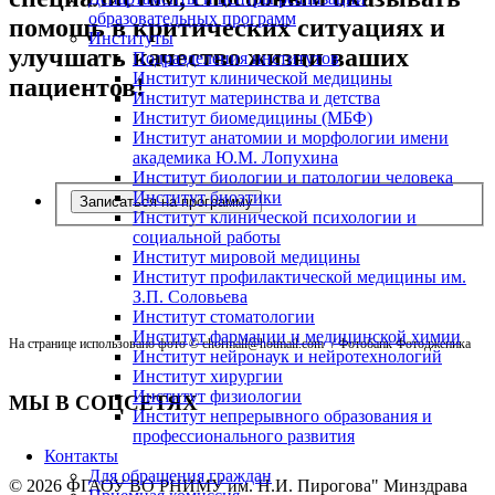
образовательных программ
помощь в критических ситуациях и
Институты
улучшать качество жизни ваших
Подразделения институтов
Институт клинической медицины
пациентов!
Институт материнства и детства
Институт биомедицины (МБФ)
Институт анатомии и морфологии имени
академика Ю.М. Лопухина
Институт биологии и патологии человека
Институт биоэтики
Записаться на программу
Институт клинической психологии и
социальной работы
Институт мировой медицины
Институт профилактической медицины им.
З.П. Соловьева
Институт стоматологии
Институт фармации и медицинской химии
На странице использовано фото © chormail@hotmail.com
/ Фотобанк Фотодженика
Институт нейронаук и нейротехнологий
Институт хирургии
Институт физиологии
МЫ В СОЦСЕТЯХ
Институт непрерывного образования и
профессионального развития
Контакты
Для обращения граждан
© 2026 ФГАОУ ВО РНИМУ им. Н.И. Пирогова" Минздрава