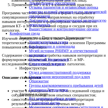
изменений, дифференциальная диагностика).
Лекарственное обеспечение
Применение МРТ и КТ в клинической практике.
Отзывы пациентов и независимая оценка
качества условий оказания услуг медицинской
Программа частично реализуется в форме стажировки и
организации
симуляционного обучения, направленных на отработку
Документы, регламентирующие медицинскую
навыков интерпретации и формулировки заключений по
деятельность
данным КТ- и МР-исследований сердца и сосудов при их
Вышестоящие и контролирующие органы
патологии.
Комфортная среда
Знакомство с Пироговским Университетом
Изучение передового опыта, а также закрепление
Университетская газета
теоретических знаний, полученных при освоении Программы
Конференции и олимпиады
повышения квалификации.
Музей истории РНИМУ и отечественной
медицины
Содержание стажировки: отработка навыков интерпретации и
Открытый Университет
формулировки заключений по данным КТ- и МР-
Сувенирный магазин
исследований сердца и сосудов при их патологии.
Инфраструктура
Отдел административной поддержки
Организация мероприятий под ключ
Описание стажировки
Общежитие
Группа кратковременного пребывания детей
Гостиница Богородское
участие в проведении КТ- и МР-исследований сердца и
Здоровье и спорт
сосудов под руководством опытных специалистов;
Вуз здорового образа жизни
самостоятельная предварительная интерпретация
Спортивная жизнь
результатов выполненных лучевых методов
Медицинское сопровождение сотрудников и