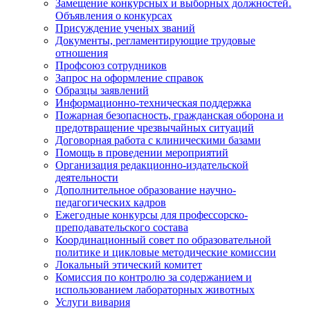
Замещение конкурсных и выборных должностей.
Объявления о конкурсах
Присуждение ученых званий
Документы, регламентирующие трудовые
отношения
Профсоюз сотрудников
Запрос на оформление справок
Образцы заявлений
Информационно-техническая поддержка
Пожарная безопасность, гражданская оборона и
предотвращение чрезвычайных ситуаций
Договорная работа с клиническими базами
Помощь в проведении мероприятий
Организация редакционно-издательской
деятельности
Дополнительное образование научно-
педагогических кадров
Ежегодные конкурсы для профессорско-
преподавательского состава
Координационный совет по образовательной
политике и цикловые методические комиссии
Локальный этический комитет
Комиссия по контролю за содержанием и
использованием лабораторных животных
Услуги вивария