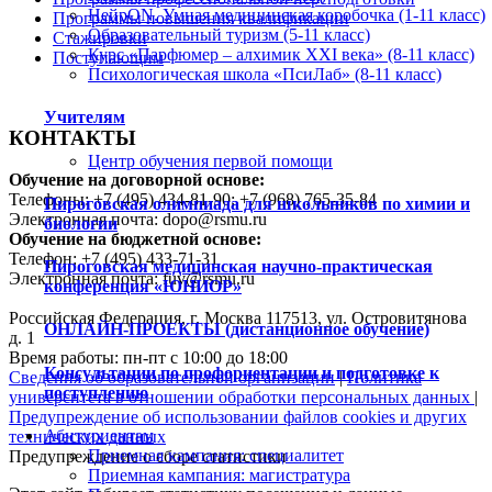
НейрON. Умная медицинская коробочка (1-11 класс)
Программы повышения квалификации
Образовательный туризм (5-11 класс)
Стажировки
Курс «Парфюмер – алхимик XXI века» (8-11 класс)
Поступающим
Психологическая школа «ПсиЛаб» (8-11 класс)
Учителям
КОНТАКТЫ
Центр обучения первой помощи
Обучение на договорной основе:
Телефоны: +7 (495) 434-81-90; +7 (968) 765-35-84
Пироговская олимпиада для школьников по химии и
Электронная почта: dopo@rsmu.ru
биологии
Обучение на бюджетной основе:
Телефон: +7 (495) 433-71-31
Пироговская медицинская научно-практическая
Электронная почта: fuv@rsmu.ru
конференция «ЮНИОР»
Российская Федерация, г. Москва 117513, ул. Островитянова
ОНЛАЙН-ПРОЕКТЫ (дистанционное обучение)
д. 1
Время работы: пн-пт с 10:00 до 18:00
Консультации по профориентации и подготовке к
Сведения об образовательной организации
|
Политика
поступлению
университета в отношении обработки персональных данных
|
Предупреждение об использовании файлов cookies и других
Абитуриентам
технических данных
Приемная кампания: специалитет
Предупреждение о сборе статистики
Приемная кампания: магистратура