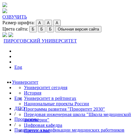
ОЗВУЧИТЬ
Размер шрифта:
A
A
A
Цвета сайта:
Б
Б
Б
Обычная версия сайта
ПИРОГОВСКИЙ УНИВЕРСИТЕТ
Eng
Университет
Университет сегодня
История
Eng
Университет в рейтингах
Национальные проекты России
ДПО
Программа развития "Приоритет 2030"
/
Передовая инженерная школа "Школа медицинской
Программы
инженерии"
/
Цифровая кафедра
Повышение квалификации медицинских работников
Пресса о нас