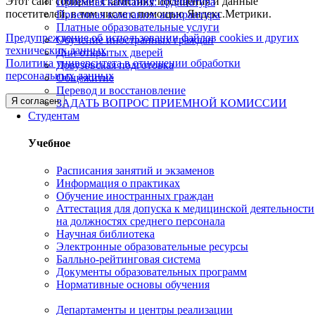
Этот сайт собирает статистику посещения и данные
Приемная кампания: ординатура
посетителей, в том числе с помощью Яндекс.Метрики.
Приемная кампания: аспирантура
Платные образовательные услуги
Предупреждение об использовании файлов cookies и других
Обучение иностранных граждан
технических данных
Дни открытых дверей
Политика университета в отношении обработки
Довузовская подготовка
персональных данных
Общежитие
Перевод и восстановление
Я согласен
ЗАДАТЬ ВОПРОС ПРИЕМНОЙ КОМИССИИ
Студентам
Учебное
Расписания занятий и экзаменов
Информация о практиках
Обучение иностранных граждан
Аттестация для допуска к медицинской деятельности
на должностях среднего персонала
Научная библиотека
Электронные образовательные ресурсы
Балльно-рейтинговая система
Документы образовательных программ
Нормативные основы обучения
Департаменты и центры реализации