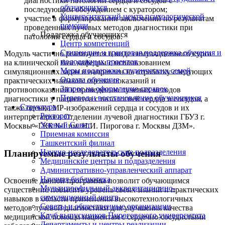
диагностики патологии сердца и сосудов с
обучающихся
последующим обсуждением с куратором;
Университетский центр психологической
участие в формулировании заключений по результатам
помощи
проведенных лучевых методов диагностики при
Поддержка обучающихся
патологии сердца и сосудов.
Центр компетенций
Стипендии и грантовая поддержка обучения и
Модуль частично реализуется в виде симуляционного курса
молодежных проектов
на клинической базе кафедры с использованием
Меры поддержки студенческих семей
симуляционных задач и направлен на отработку следующих
Оплата обучения
практических навыков: оценка показаний и
Запрос на оформление справок
противопоказаний к проведению лучевых методов
Перевод и восстановление обучающихся
диагностики у пациентов с патологией сердца и сосудов, а
Структура
также оценка МР-изображений сердца и сосудов и их
Ректорат
интерпретация в Отделении лучевой диагностики ГБУЗ г.
Ученый Совет
Москвы «ГКБ №1 им. Н.И. Пирогова г. Москвы ДЗМ».
Приемная комиссия
Ташкентский филиал
Научно-исследовательские подразделения
Планируемые результаты обучения
Медицинские центры и подразделения
Административно-управленческий аппарат
Научная библиотека
Освоение данной программы позволит обучающимся
Мультипрофильный аккредитационно-
существенно повысить уровень своих знаний и практических
симуляционный центр
навыков в области применения высокотехнологичных
Советы и общественные организации
методов лучевой диагностики для улучшения качества
Клуб выпускников Пироговского университета
медицинской помощи пациентам с сердечно-сосудистыми
Департаменты и центры реализации