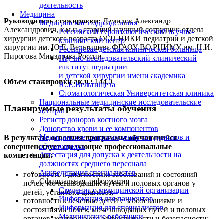
деятельность
Медицина
Руководитель стажировки:
Демидов Александр
Медицинские подразделения
Александрович, к.м.н., старший научный сотрудник отдела
Российский геронтологический научно-
хирургии детского возраста ОСП НИКИ педиатрии и детской
клинический центр
хирургии им.
Ю.Е. Вельтищев
а ФГАОУ ВО РНИМУ им.
Н.И.
Российская детская клиническая больница
Пирого
ва Минздрава России.
Научно-исследовательский клинический
институт педиатрии
и детской хирургии имени академика
Объем стажировки ак.ч.:
144.0
Ю.Е.Вельтищева
Стоматологическая Университетская клиника
Национальные медицинские исследовательские
Планируемые результаты обучения
центры
Регистр доноров костного мозга
Донорство крови и ее компонентов
Медицинское сопровождение сотрудников и
В результате освоения программы обучающийся
обучающихся
совершенствует следующие профессиональные
Аттестация для допуска к деятельности на
компетенции:
должностях среднего персонала
Аккредитация специалистов
готовность к диагностике заболеваний и состояний
Официальная информация
почек, мочевыводящих путей и половых органов у
Сведения о медицинской организации
детей, установке диагноза;
Информация для пациентов
готовность к лечению детей с заболеваниями и
Информация для специалистов
состояниями почек, мочевыводящих путей и половых
Медицинские работники
органов, контролю его эффективности и безопасности;