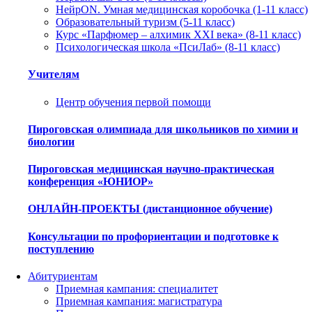
НейрON. Умная медицинская коробочка (1-11 класс)
Образовательный туризм (5-11 класс)
Курс «Парфюмер – алхимик XXI века» (8-11 класс)
Психологическая школа «ПсиЛаб» (8-11 класс)
Учителям
Центр обучения первой помощи
Пироговская олимпиада для школьников по химии и
биологии
Пироговская медицинская научно-практическая
конференция «ЮНИОР»
ОНЛАЙН-ПРОЕКТЫ (дистанционное обучение)
Консультации по профориентации и подготовке к
поступлению
Абитуриентам
Приемная кампания: специалитет
Приемная кампания: магистратура