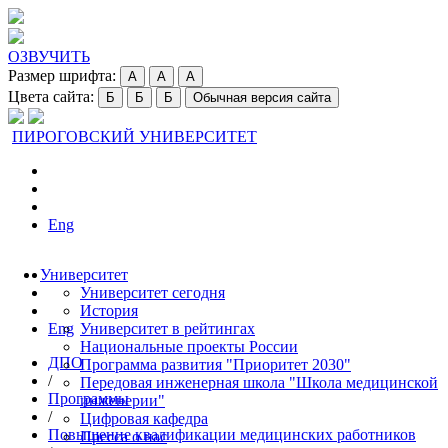
ОЗВУЧИТЬ
Размер шрифта:
A
A
A
Цвета сайта:
Б
Б
Б
Обычная версия сайта
ПИРОГОВСКИЙ УНИВЕРСИТЕТ
Eng
Университет
Университет сегодня
История
Eng
Университет в рейтингах
Национальные проекты России
ДПО
Программа развития "Приоритет 2030"
/
Передовая инженерная школа "Школа медицинской
Программы
инженерии"
/
Цифровая кафедра
Повышение квалификации медицинских работников
Пресса о нас