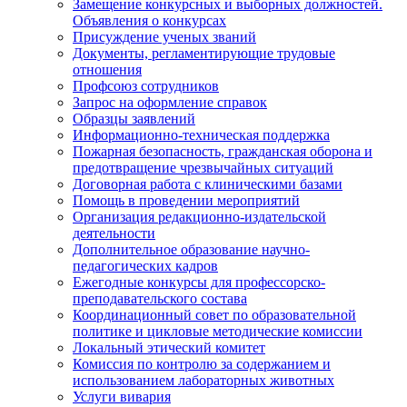
Замещение конкурсных и выборных должностей.
Объявления о конкурсах
Присуждение ученых званий
Документы, регламентирующие трудовые
отношения
Профсоюз сотрудников
Запрос на оформление справок
Образцы заявлений
Информационно-техническая поддержка
Пожарная безопасность, гражданская оборона и
предотвращение чрезвычайных ситуаций
Договорная работа с клиническими базами
Помощь в проведении мероприятий
Организация редакционно-издательской
деятельности
Дополнительное образование научно-
педагогических кадров
Ежегодные конкурсы для профессорско-
преподавательского состава
Координационный совет по образовательной
политике и цикловые методические комиссии
Локальный этический комитет
Комиссия по контролю за содержанием и
использованием лабораторных животных
Услуги вивария