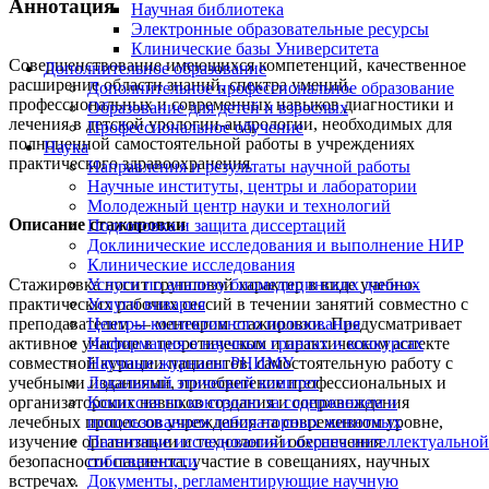
Аннотация
Научная библиотека
Электронные образовательные ресурсы
Клинические базы Университета
Совершенствование имеющихся компетенций, качественное
Дополнительное образование
расширение области знаний, спектра умений,
Дополнительное профессиональное образование
профессиональных и современных навыков диагностики и
Образование для детей и взрослых
лечения в детской урологии-андрологии, необходимых для
Профессиональное обучение
полноценной самостоятельной работы в учреждениях
Наука
практического здравоохранения
Направления и результаты научной работы
Научные институты, центры и лаборатории
Молодежный центр науки и технологий
Описание стажировки
Подготовка и защита диссертаций
Доклинические исследования и выполнение НИР
Клинические исследования
Стажировка носит групповой характер в виде учебно-
Услуги по анализу биомедицинских данных
практических рабочих сессий в течении занятий совместно с
Услуги вивария
преподавателем — ментором стажировки. Предусматривает
Центры коллективного пользования
активное участие в теоретическом и практическом аспекте
Информация о научных грантах и конкурсах
совместной курации пациентов, самостоятельную работу с
Научные журналы РНИМУ
учебными изданиями, приобретение профессиональных и
Локальный этический комитет
организаторских навыков создания и сопровождения
Комиссия по контролю за содержанием и
лечебных процессов учреждения на современном уровне,
использованием лабораторных животных
изучение организации и технологий обеспечения
Патентные исследования и охрана интеллектуальной
безопасности пациента, участие в совещаниях, научных
собственности
встречах.
Документы, регламентирующие научную