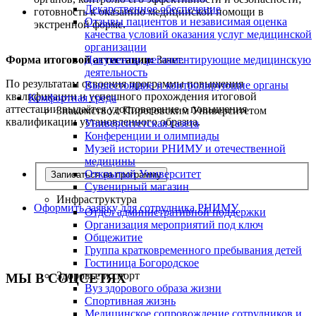
Лекарственное обеспечение
готовность к оказанию медицинской помощи в
Отзывы пациентов и независимая оценка
экстренной форме.
качества условий оказания услуг медицинской
организации
Форма итоговой аттестации:
Зачет.
Документы, регламентирующие медицинскую
деятельность
По результатам освоения программы повышения
Вышестоящие и контролирующие органы
квалификации и успешного прохождения итоговой
Комфортная среда
аттестации выдаётся удостоверение о повышения
Знакомство с Пироговским Университетом
квалификации установленного образца.
Университетская газета
Конференции и олимпиады
Музей истории РНИМУ и отечественной
медицины
Открытый Университет
Записаться на программу
Сувенирный магазин
Инфраструктура
Оформить заявку для сотрудника РНИМУ
Отдел административной поддержки
Организация мероприятий под ключ
Общежитие
Группа кратковременного пребывания детей
Гостиница Богородское
Здоровье и спорт
МЫ В СОЦСЕТЯХ
Вуз здорового образа жизни
Спортивная жизнь
Медицинское сопровождение сотрудников и