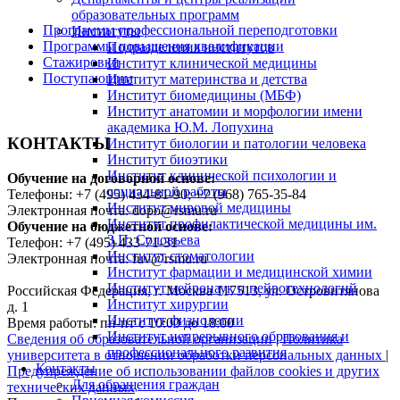
образовательных программ
Программы профессиональной переподготовки
Институты
Программы повышения квалификации
Подразделения институтов
Стажировки
Институт клинической медицины
Поступающим
Институт материнства и детства
Институт биомедицины (МБФ)
Институт анатомии и морфологии имени
академика Ю.М. Лопухина
КОНТАКТЫ
Институт биологии и патологии человека
Институт биоэтики
Институт клинической психологии и
Обучение на договорной основе:
социальной работы
Телефоны: +7 (495) 434-81-90; +7 (968) 765-35-84
Институт мировой медицины
Электронная почта: dopo@rsmu.ru
Институт профилактической медицины им.
Обучение на бюджетной основе:
З.П. Соловьева
Телефон: +7 (495) 433-71-31
Институт стоматологии
Электронная почта: fuv@rsmu.ru
Институт фармации и медицинской химии
Институт нейронаук и нейротехнологий
Российская Федерация, г. Москва 117513, ул. Островитянова
Институт хирургии
д. 1
Институт физиологии
Время работы: пн-пт с 10:00 до 18:00
Институт непрерывного образования и
Сведения об образовательной организации
|
Политика
профессионального развития
университета в отношении обработки персональных данных
|
Контакты
Предупреждение об использовании файлов cookies и других
Для обращения граждан
технических данных