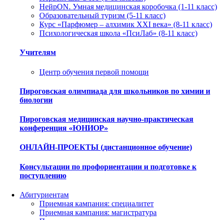
НейрON. Умная медицинская коробочка (1-11 класс)
Образовательный туризм (5-11 класс)
Курс «Парфюмер – алхимик XXI века» (8-11 класс)
Психологическая школа «ПсиЛаб» (8-11 класс)
Учителям
Центр обучения первой помощи
Пироговская олимпиада для школьников по химии и
биологии
Пироговская медицинская научно-практическая
конференция «ЮНИОР»
ОНЛАЙН-ПРОЕКТЫ (дистанционное обучение)
Консультации по профориентации и подготовке к
поступлению
Абитуриентам
Приемная кампания: специалитет
Приемная кампания: магистратура