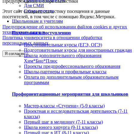
Приемная комиссия
Предупреждение о сборе статистики
Для СМИ
Схема проезда
Этот сайт собирает статистику посещения и данные
посетителей, в том числе с помощью Яндекс.Метрики.
Школьникам и учителям
Предупреждение об использовании файлов cookies и других
технических данных
Подготовка к поступлению
Политика университета в отношении обработки
персональных данных
Подготовительные курсы (ЕГЭ, ОГЭ)
Подготовительные курсы для иностранных граждан
Я согласен
Школа дополнительного образования
Хим*Био*Плюс
Проекты предпрофессионального образования
Школы-партнеры и профильные классы
Оплата по дополнительным образовательным
программам
Профориентационные мероприятия для школьников
Мастер-классы «Ступени» (5-9 классы)
Проектная и исследовательская деятельность (7-11
классы)
Первый шаг в медицину (7-11 классы)
Школа юного хирурга (9-11 классы)
Первый шаг в ИТ (8-11 классы)