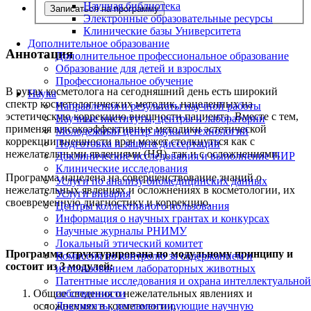
Научная библиотека
Записаться на программу
Электронные образовательные ресурсы
Клинические базы Университета
Дополнительное образование
Аннотация
Дополнительное профессиональное образование
Образование для детей и взрослых
Профессиональное обучение
В руках косметолога на сегодняшний день есть широкий
Наука
спектр косметологических методик, нацеленных на
Направления и результаты научной работы
эстетическую коррекцию внешности пациента. Вместе с тем,
Научные институты, центры и лаборатории
применяя высокоэффективные методики эстетической
Молодежный центр науки и технологий
коррекции внешности врач может столкнуться как с
Подготовка и защита диссертаций
нежелательными явлениями (НЯ), так и с осложнениями.
Доклинические исследования и выполнение НИР
Клинические исследования
Программа нацелена на совершенствование знаний о
Услуги по анализу биомедицинских данных
нежелательных явлениях и осложнениях в косметологии, их
Услуги вивария
своевременную диагностику и коррекцию.
Центры коллективного пользования
Информация о научных грантах и конкурсах
Научные журналы РНИМУ
Локальный этический комитет
Программа структурирована по модульному принципу и
Комиссия по контролю за содержанием и
состоит из 3 модулей:
использованием лабораторных животных
Патентные исследования и охрана интеллектуальной
Общие сведения о нежелательных явлениях и
собственности
осложнениях в косметологии,
Документы, регламентирующие научную