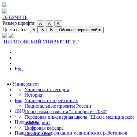
ОЗВУЧИТЬ
Размер шрифта:
A
A
A
Цвета сайта:
Б
Б
Б
Обычная версия сайта
ПИРОГОВСКИЙ УНИВЕРСИТЕТ
Eng
Университет
Университет сегодня
История
Eng
Университет в рейтингах
Национальные проекты России
ДПО
Программа развития "Приоритет 2030"
/
Передовая инженерная школа "Школа медицинской
Программы
инженерии"
/
Цифровая кафедра
Повышение квалификации медицинских работников
Пресса о нас