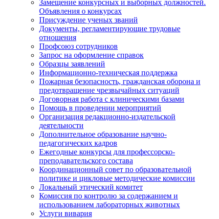
Замещение конкурсных и выборных должностей.
Объявления о конкурсах
Присуждение ученых званий
Документы, регламентирующие трудовые
отношения
Профсоюз сотрудников
Запрос на оформление справок
Образцы заявлений
Информационно-техническая поддержка
Пожарная безопасность, гражданская оборона и
предотвращение чрезвычайных ситуаций
Договорная работа с клиническими базами
Помощь в проведении мероприятий
Организация редакционно-издательской
деятельности
Дополнительное образование научно-
педагогических кадров
Ежегодные конкурсы для профессорско-
преподавательского состава
Координационный совет по образовательной
политике и цикловые методические комиссии
Локальный этический комитет
Комиссия по контролю за содержанием и
использованием лабораторных животных
Услуги вивария