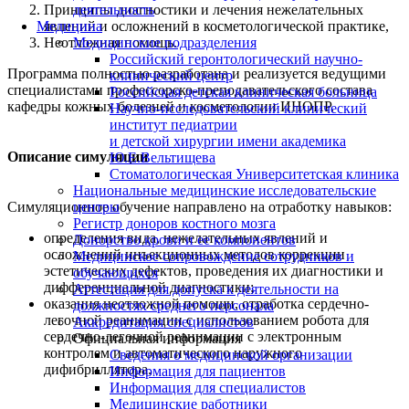
Принципы диагностики и лечения нежелательных
деятельность
явлений и осложнений в косметологической практике,
Медицина
Неотложная помощь.
Медицинские подразделения
Российский геронтологический научно-
Программа полностью разработана и реализуется ведущими
клинический центр
специалистами профессорско-преподавательского состава
Российская детская клиническая больница
кафедры кожных болезней и косметологии ИНОПР.
Научно-исследовательский клинический
институт педиатрии
и детской хирургии имени академика
Описание симуляции
Ю.Е.Вельтищева
Стоматологическая Университетская клиника
Национальные медицинские исследовательские
центры
Симуляционное обучение направлено на отработку навыков:
Регистр доноров костного мозга
определения вида, нежелательных явлений и
Донорство крови и ее компонентов
осложнений инъекционных методов коррекции
Медицинское сопровождение сотрудников и
эстетических дефектов, проведения их диагностики и
обучающихся
дифференциальной диагностики;
Аттестация для допуска к деятельности на
оказания неотложной помощи, отработка сердечно-
должностях среднего персонала
легочной реанимации с использованием робота для
Аккредитация специалистов
сердечно-легочной реанимации с электронным
Официальная информация
контролем и автоматического наружного
Сведения о медицинской организации
дифибриллятора.
Информация для пациентов
Информация для специалистов
Медицинские работники