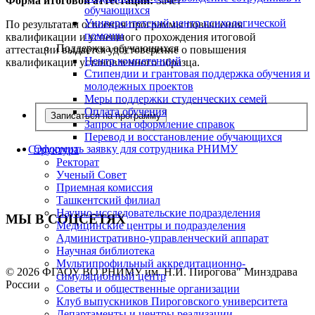
Форма итоговой аттестации:
Зачёт
обучающихся
Университетский центр психологической
По результатам освоения программы повышения
помощи
квалификации и успешного прохождения итоговой
Поддержка обучающихся
аттестации выдаётся удостоверение о повышения
Центр компетенций
квалификации установленного образца.
Стипендии и грантовая поддержка обучения и
молодежных проектов
Меры поддержки студенческих семей
Оплата обучения
Записаться на программу
Запрос на оформление справок
Перевод и восстановление обучающихся
Оформить заявку для сотрудника РНИМУ
Структура
Ректорат
Ученый Совет
Приемная комиссия
Ташкентский филиал
Научно-исследовательские подразделения
МЫ В СОЦСЕТЯХ
Медицинские центры и подразделения
Административно-управленческий аппарат
Научная библиотека
Мультипрофильный аккредитационно-
© 2026 ФГАОУ ВО РНИМУ им. Н.И. Пирогова" Минздрава
симуляционный центр
России
Советы и общественные организации
Клуб выпускников Пироговского университета
Департаменты и центры реализации