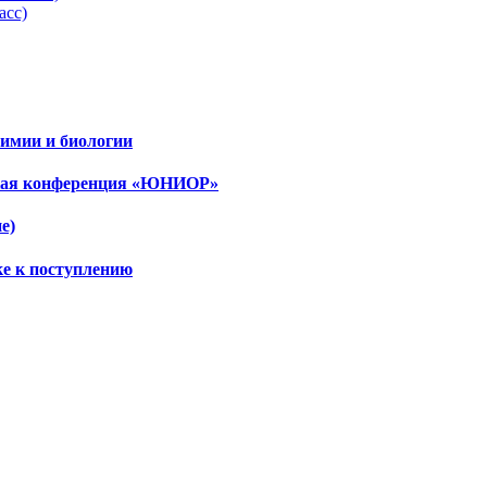
асс)
имии и биологии
ская конференция «ЮНИОР»
е)
ке к поступлению