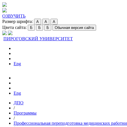
ОЗВУЧИТЬ
Размер шрифта:
A
A
A
Цвета сайта:
Б
Б
Б
Обычная версия сайта
ПИРОГОВСКИЙ УНИВЕРСИТЕТ
Eng
Eng
ДПО
/
Программы
/
Профессиональная переподготовка медицинских работни