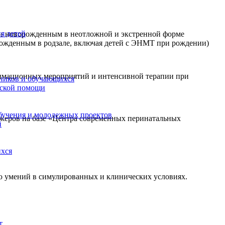
я детей
щи новорожденным в неотложной и экстренной форме
ожденным в родзале, включая детей с ЭНМТ при рождении)
нимационных мероприятий и интенсивной терапии при
ников и обучающихся
еской помощи
бучения и молодежных проектов
жеров на базе «Центра современных перинатальных
й
ихся
ию умений в симулированных и клинических условиях.
т