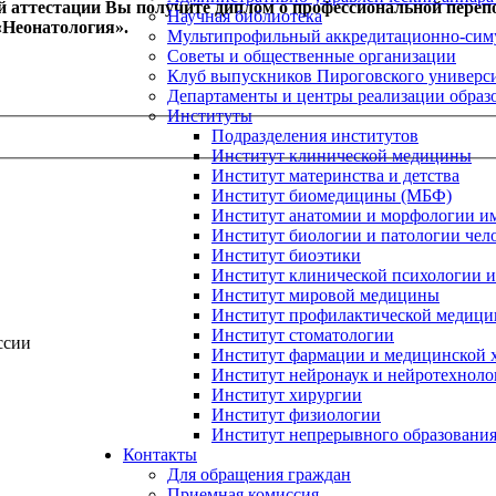
й аттестации Вы получите диплом о профессиональной переп
Научная библиотека
«Неонатология».
Мультипрофильный аккредитационно-сим
Советы и общественные организации
Клуб выпускников Пироговского универс
Департаменты и центры реализации образ
Институты
Подразделения институтов
Институт клинической медицины
Институт материнства и детства
Институт биомедицины (МБФ)
Институт анатомии и морфологии и
Институт биологии и патологии чел
Институт биоэтики
Институт клинической психологии и
Институт мировой медицины
Институт профилактической медицин
Институт стоматологии
ссии
Институт фармации и медицинской 
Институт нейронаук и нейротехноло
Институт хирургии
Институт физиологии
Институт непрерывного образования
Контакты
Для обращения граждан
Приемная комиссия