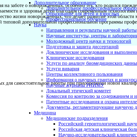
Дополнительное образование
я на заботе о новорожденных, особенно тех, кто родился преж
Дополнительное профессиональное образо
емости и здоровья детей благодаря современным технологиям 
Образование для детей и взрослых
чество жизни новорожденных, что делает развитие этой област
Профессиональное обучение
ой типовой дополнительной профессиональной программы профе
Наука
Направления и результаты научной работы
Научные институты, центры и лаборатори
Молодежный центр науки и технологий
Подготовка и защита диссертаций
Доклинические исследования и выполнен
Клинические исследования
Услуги по анализу биомедицинских данн
Услуги вивария
Центры коллективного пользования
Информация о научных грантах и конкурс
х для самостоятельной работы при приобретении новой квалиф
Научные журналы РНИМУ
Локальный этический комитет
Комиссия по контролю за содержанием и 
Патентные исследования и охрана интелл
Документы, регламентирующие научную д
Медицина
Медицинские подразделения
Российский геронтологический науч
Российская детская клиническая бол
Научно-исследовательский клиничес