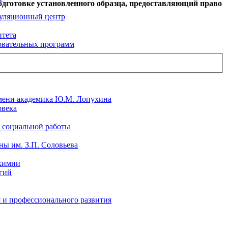
одготовке установленного образца, предоставляющий право
уляционный центр
итета
овательных программ
мени академика Ю.М. Лопухина
овека
 социальной работы
ы им. З.П. Соловьева
химии
гий
 и профессионального развития