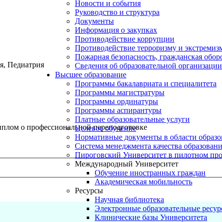
Новости и события
Руководство и структура
Документы
Информация о закупках
Противодействие коррупции
Противодействие терроризму и экстремиз
Пожарная безопасность, гражданская обо
я, Педиатрия
Сведения об образовательной организации
Высшее образование
Программы бакалавриата и специалитета
Программы магистратуры
Программы ординатуры
Программы аспирантуры
Платные образовательные услуги
плом о профессиональной переподготовке
Целевое обучение
Нормативные документы в области образо
Система менеджмента качества образован
Пироговский Университет в пилотном про
Международный Университет
Обучение иностранных граждан
Академическая мобильность
Ресурсы
Научная библиотека
Электронные образовательные ресу
Клинические базы Университета