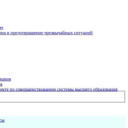
му
рона и предотвращение чрезвычайных ситуаций
вания
ия
екте по совершенствованию системы высшего образования
рсы