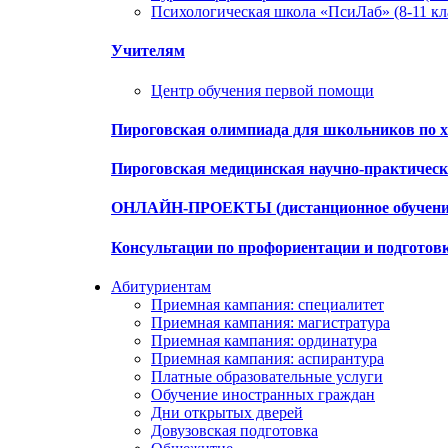
Психологическая школа «ПсиЛаб» (8-11 кл
Учителям
Центр обучения первой помощи
Пироговская олимпиада для школьников по х
Пироговская медицинская научно-практиче
ОНЛАЙН-ПРОЕКТЫ (дистанционное обучени
Консультации по профориентации и подготов
Абитуриентам
Приемная кампания: специалитет
Приемная кампания: магистратура
Приемная кампания: ординатура
Приемная кампания: аспирантура
Платные образовательные услуги
Обучение иностранных граждан
Дни открытых дверей
Довузовская подготовка