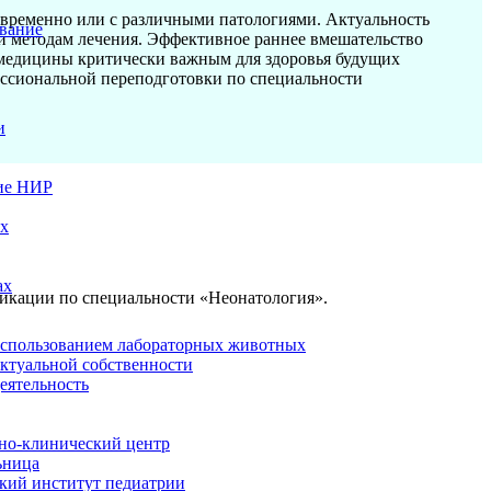
девременно или с различными патологиями. Актуальность
вание
и методам лечения. Эффективное раннее вмешательство
и медицины критически важным для здоровья будущих
ссиональной переподготовки по специальности
и
ие НИР
ых
ах
икации по специальности «Неонатология».
использованием лабораторных животных
ектуальной собственности
еятельность
но-клинический центр
ьница
кий институт педиатрии