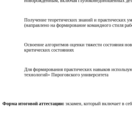
новорожденным, включая глубоконедоношенных дет
Получение теоретических знаний и практических у
(направлено на формирование командного стиля ра
Освоение алгоритмов оценки тяжести состояния но
критических состояниях
Для формирования практических навыков использую
технологий» Пироговского университета
Форма итоговой аттестации:
экзамен, который включает в се