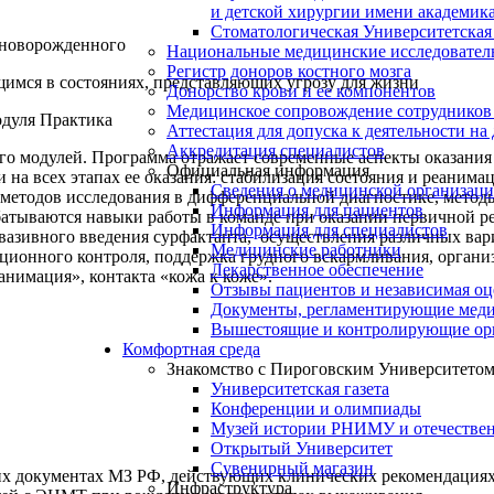
и детской хирургии имени академик
Стоматологическая Университетская
 новорожденного
Национальные медицинские исследовател
Регистр доноров костного мозга
мся в состояниях, представляющих угрозу для жизни
Донорство крови и ее компонентов
Медицинское сопровождение сотрудников
одуля Практика
Аттестация для допуска к деятельности на
Аккредитация специалистов
го модулей. Программа отражает современные аспекты оказания
Официальная информация
а всех этапах ее оказания: стабилизация состояния и реанима
Сведения о медицинской организац
методов исследования в дифференциальной диагностике, метод
Информация для пациентов
батываются навыки работы в команде при оказании первичной 
Информация для специалистов
вазивного введения сурфактанта, осуществления различных вар
Медицинские работники
ионного контроля, поддержка грудного вскармливания, органи
Лекарственное обеспечение
анимация», контакта «кожа к коже».
Отзывы пациентов и независимая оц
Документы, регламентирующие меди
Вышестоящие и контролирующие ор
Комфортная среда
Знакомство с Пироговским Университето
Университетская газета
Конференции и олимпиады
Музей истории РНИМУ и отечестве
Открытый Университет
Сувенирный магазин
х документах МЗ РФ, действующих клинических рекомендация
Инфраструктура