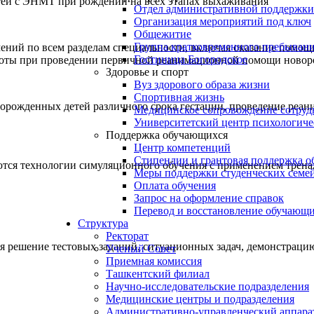
ей с ЭНМТ при рождении на всех этапах выхаживания
Отдел административной поддержки
Организация мероприятий под ключ
Общежитие
Группа кратковременного пребывани
мений по всем разделам специальности, включая оказание помо
Гостиница Богородское
боты при проведении первичной реанимационной помощи новор
Здоровье и спорт
Вуз здорового образа жизни
Спортивная жизнь
ворожденных детей различного срока гестации, проведение реа
Медицинское сопровождение сотруд
Университетский центр психологич
Поддержка обучающихся
Центр компетенций
Стипендии и грантовая поддержка о
тся технологии симуляционного обучения с применением трена
Меры поддержки студенческих семе
Оплата обучения
Запрос на оформление справок
Перевод и восстановление обучающ
Структура
Ректорат
бя решение тестовых заданий, ситуационных задач, демонстрац
Ученый Совет
Приемная комиссия
Ташкентский филиал
Научно-исследовательские подразделения
Медицинские центры и подразделения
Административно-управленческий аппара