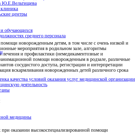
а Ю.Е.Вельтищева
 клиника
ьские центры
 и обучающихся
 должностях среднего персонала
 помощи новорожденным детям, в том числе с очень низкой и
ционные мероприятия в родильном зале, алгоритмы
ии
ы лечения и профилактики (немедикаментозные и
реанимационной помощи новорожденным в родзале, различные
иантов сосудистого доступа, регистрации и интерпретации
зация вскармливания новорожденных детей различного срока
енка качества условий оказания услуг медицинской организации
цинскую деятельность
ганы
м
нной медицины
х при оказании высокоспециализированной помощи