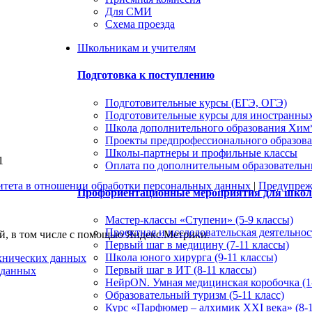
Для СМИ
Схема проезда
Школьникам и учителям
Подготовка к поступлению
Подготовительные курсы (ЕГЭ, ОГЭ)
Подготовительные курсы для иностранны
Школа дополнительного образования Хи
Проекты предпрофессионального образов
Школы-партнеры и профильные классы
1
Оплата по дополнительным образователь
итета в отношении обработки персональных данных
|
Предупрежд
Профориентационные мероприятия для шко
Мастер-классы «Ступени» (5-9 классы)
Проектная и исследовательская деятельност
ей, в том числе с помощью Яндекс.Метрики.
Первый шаг в медицину (7-11 классы)
Школа юного хирурга (9-11 классы)
ехнических данных
Первый шаг в ИТ (8-11 классы)
 данных
НейрON. Умная медицинская коробочка (1-
Образовательный туризм (5-11 класс)
Курс «Парфюмер – алхимик XXI века» (8-1