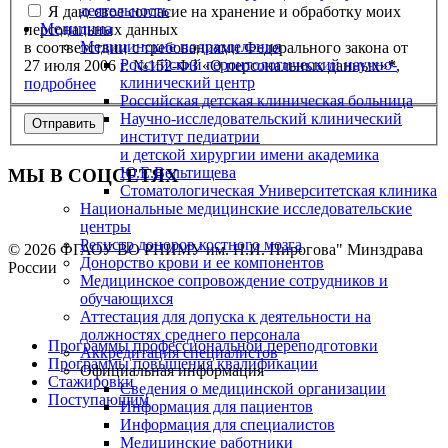
деятельность
Я даю свое согласие на хранение и обработку моих
Медицина
персональных данных
Медицинские подразделения
в соответствии с требованиями Федерального закона от
Российский геронтологический научно-
27 июля 2006 г. №152-ФЗ «О персональных данных»
*
,
клинический центр
подробнее
Российская детская клиническая больница
Научно-исследовательский клинический
институт педиатрии
и детской хирургии имени академика
Ю.Е.Вельтищева
МЫ В СОЦСЕТЯХ
Стоматологическая Университетская клиника
Национальные медицинские исследовательские
центры
Регистр доноров костного мозга
© 2026 ФГАОУ ВО РНИМУ им. Н.И. Пирогова" Минздрава
Донорство крови и ее компонентов
России
Медицинское сопровождение сотрудников и
обучающихся
Аттестация для допуска к деятельности на
должностях среднего персонала
Программы профессиональной переподготовки
Аккредитация специалистов
Программы повышения квалификации
Официальная информация
Стажировки
Сведения о медицинской организации
Поступающим
Информация для пациентов
Информация для специалистов
Медицинские работники