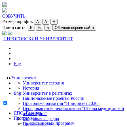
ОЗВУЧИТЬ
Размер шрифта:
A
A
A
Цвета сайта:
Б
Б
Б
Обычная версия сайта
ПИРОГОВСКИЙ УНИВЕРСИТЕТ
Eng
Университет
Университет сегодня
История
Eng
Университет в рейтингах
Национальные проекты России
Программа развития "Приоритет 2030"
Передовая инженерная школа "Школа медицинской
ДПО. Главная
инженерии"
Программы
Цифровая кафедра
Анонсы новых программ
Пресса о нас