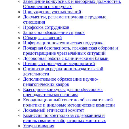
Замещение конкурсных и выборных должностей.
Объявления о конкурсах
Присуждение ученых званий
Документы, регламентирующие трудовые
отношения
Профсоюз сотрудников
Запрос на оформление справок
Образцы заявлений
Информационно-техническая поддержка
Пожарная безопасность, гражданская оборона и
предотвращение чрезвычайных ситуаций
Договорная работа с клиническими базами
Помощь в проведении мероприятий
Организация редакционно-издательской
деятельности
Дополнительное образование научно-
педагогических кадров
Ежегодные конкурсы для профессорско-
преподавательского состава
Координационный совет по образовательной
политике и цикловые методические комиссии
Локальный этический комитет
Комиссия по контролю за содержанием и
использованием лабораторных животных
Услуги вивария