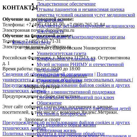
Лекарственное обеспечение
КОНТАКТЫ
Отзывы пациентов и независимая оценка
качества условий оказания услуг медицинской
Обучение на договорной основе:
организации
Телефоны: +7 (495) 434-81-90; +7 (968) 765-35-84
Документы, регламентирующие медицинскую
Электронная почта: dopo@rsmu.ru
деятельность
Обучение на бюджетной основе:
Вышестоящие и контролирующие органы
Телефон: +7 (495) 433-71-31
Комфортная среда
Электронная почта: fuv@rsmu.ru
Знакомство с Пироговским Университетом
Университетская газета
Российская Федерация, г. Москва 117513, ул. Островитянова
Конференции и олимпиады
д. 1
Музей истории РНИМУ и отечественной
Время работы: пн-пт с 10:00 до 18:00
медицины
Сведения об образовательной организации
|
Политика
Открытый Университет
университета в отношении обработки персональных данных
|
Сувенирный магазин
Предупреждение об использовании файлов cookies и других
Инфраструктура
технических данных
Отдел административной поддержки
Предупреждение о сборе статистики
Организация мероприятий под ключ
Общежитие
Этот сайт собирает статистику посещения и данные
Группа кратковременного пребывания детей
посетителей, в том числе с помощью Яндекс.Метрики.
Гостиница Богородское
Здоровье и спорт
Предупреждение об использовании файлов cookies и других
Вуз здорового образа жизни
технических данных
Спортивная жизнь
Политика университета в отношении обработки
Медицинское сопровождение сотрудников и