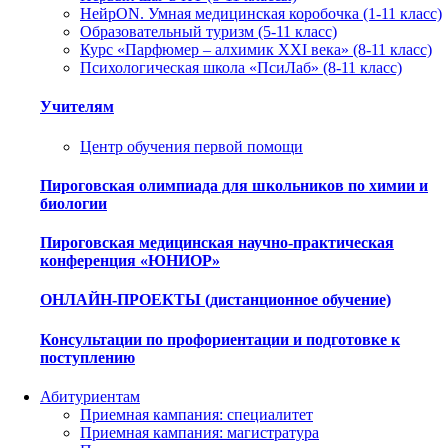
НейрON. Умная медицинская коробочка (1-11 класс)
Образовательный туризм (5-11 класс)
Курс «Парфюмер – алхимик XXI века» (8-11 класс)
Психологическая школа «ПсиЛаб» (8-11 класс)
Учителям
Центр обучения первой помощи
Пироговская олимпиада для школьников по химии и
биологии
Пироговская медицинская научно-практическая
конференция «ЮНИОР»
ОНЛАЙН-ПРОЕКТЫ (дистанционное обучение)
Консультации по профориентации и подготовке к
поступлению
Абитуриентам
Приемная кампания: специалитет
Приемная кампания: магистратура