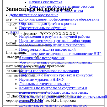
Научная библиотека
Электронные образовательные ресурсы
Записаться на программу
Клинические базы Университета
Дополнительное образование
Дополнительное профессиональное образование
Ф.И.О.
*
Образование для детей и взрослых
Профессиональное обучение
Наука
Телефон в формате +7(XXX)XXX-XX-XX
*
Направления и результаты научной работы
Научные институты, центры и лаборатории
E-mail
Молодежный центр науки и технологий
Подготовка и защита диссертаций
Плательщик
*
Доклинические исследования и выполнение НИР
Клинические исследования
Услуги по анализу биомедицинских данных
Дата начала обучения по программе
Услуги вивария
Центры коллективного пользования
Информация о научных грантах и конкурсах
Научные журналы РНИМУ
Локальный этический комитет
Комиссия по контролю за содержанием и
использованием лабораторных животных
Даю согласие на получение информации о
Патентные исследования и охрана интеллектуальной
мероприятиях РНИМУ им. Н.И. Пирогова
собственности
Документы, регламентирующие научную