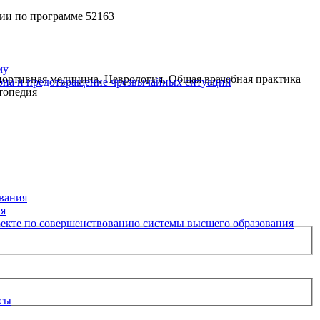
ии по программе 52163
му
спортивная медицина, Неврология, Общая врачебная практика
рона и предотвращение чрезвычайных ситуаций
топедия
вания
ия
екте по совершенствованию системы высшего образования
рсы