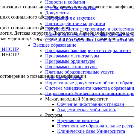
Новости и события
анизациях социального обслуживания - повышение квалификац
Руководство и структура
Документы
циях социального обслуживания
Информация о закупках
Противодействие коррупции
циях социального обслуживания
Противодействие терроризму и экстремиз
логия, Детская хирургия, Диетология, Лечебная физкультура и 
Пожарная безопасность, гражданская обо
ная медицина, Скорая медицинская помощь, Травматология и ор
Сведения об образовательной организации
Высшее образование
ии ИНОПР
Программы бакалавриата и специалитета
ии ИНОПР
Программы магистратуры
Программы ординатуры
Программы аспирантуры
Платные образовательные услуги
остоверение о повышении квалификации
Целевое обучение
Нормативные документы в области образо
Система менеджмента качества образован
Пироговский Университет в пилотном про
Международный Университет
Обучение иностранных граждан
Академическая мобильность
Ресурсы
Научная библиотека
Электронные образовательные ресу
Клинические базы Университета