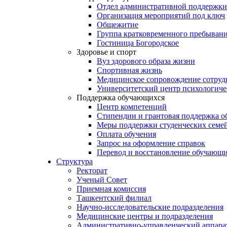
Отдел административной поддержки
Организация мероприятий под ключ
Общежитие
Группа кратковременного пребывани
Гостиница Богородское
Здоровье и спорт
Вуз здорового образа жизни
Спортивная жизнь
Медицинское сопровождение сотруд
Университетский центр психологич
Поддержка обучающихся
Центр компетенций
Стипендии и грантовая поддержка о
Меры поддержки студенческих семе
Оплата обучения
Запрос на оформление справок
Перевод и восстановление обучающ
Структура
Ректорат
Ученый Совет
Приемная комиссия
Ташкентский филиал
Научно-исследовательские подразделения
Медицинские центры и подразделения
Административно-управленческий аппара