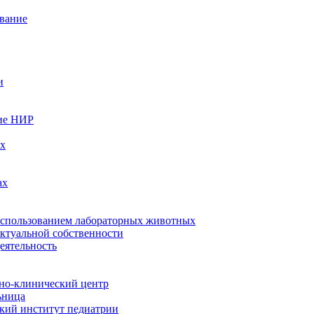
вание
и
ие НИР
ых
ах
использованием лабораторных животных
ектуальной собственности
еятельность
но-клинический центр
ьница
кий институт педиатрии