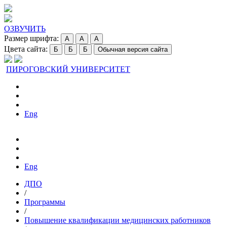
ОЗВУЧИТЬ
Размер шрифта:
A
A
A
Цвета сайта:
Б
Б
Б
Обычная версия сайта
ПИРОГОВСКИЙ УНИВЕРСИТЕТ
Eng
Eng
ДПО
/
Программы
/
Повышение квалификации медицинских работников