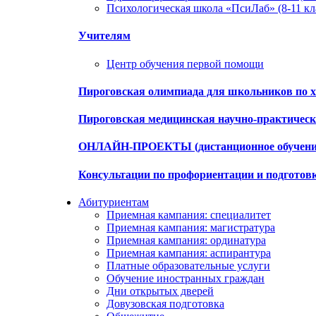
Психологическая школа «ПсиЛаб» (8-11 кл
Учителям
Центр обучения первой помощи
Пироговская олимпиада для школьников по х
Пироговская медицинская научно-практиче
ОНЛАЙН-ПРОЕКТЫ (дистанционное обучени
Консультации по профориентации и подготов
Абитуриентам
Приемная кампания: специалитет
Приемная кампания: магистратура
Приемная кампания: ординатура
Приемная кампания: аспирантура
Платные образовательные услуги
Обучение иностранных граждан
Дни открытых дверей
Довузовская подготовка