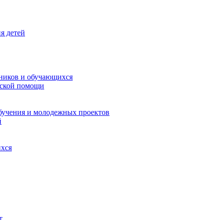
я детей
ников и обучающихся
еской помощи
бучения и молодежных проектов
й
ихся
т