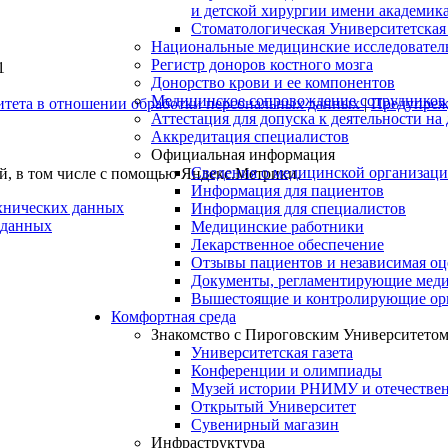
и детской хирургии имени академик
Стоматологическая Университетская
Национальные медицинские исследовател
Регистр доноров костного мозга
1
Донорство крови и ее компонентов
Медицинское сопровождение сотрудников
итета в отношении обработки персональных данных
|
Предупрежд
Аттестация для допуска к деятельности на
Аккредитация специалистов
Официальная информация
Сведения о медицинской организац
ей, в том числе с помощью Яндекс.Метрики.
Информация для пациентов
ехнических данных
Информация для специалистов
 данных
Медицинские работники
Лекарственное обеспечение
Отзывы пациентов и независимая оц
Документы, регламентирующие меди
Вышестоящие и контролирующие ор
Комфортная среда
Знакомство с Пироговским Университето
Университетская газета
Конференции и олимпиады
Музей истории РНИМУ и отечестве
Открытый Университет
Сувенирный магазин
Инфраструктура