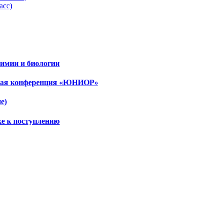
асс)
имии и биологии
ская конференция «ЮНИОР»
е)
ке к поступлению