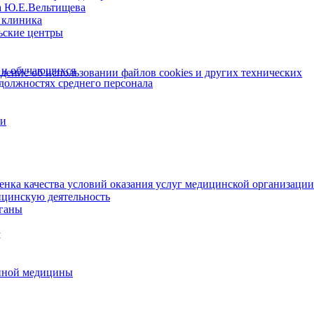
а Ю.Е.Вельтищева
 клиника
ьские центры
 и обучающихся
ение об использовании файлов cookies и других технических
 должностях среднего персонала
ии
енка качества условий оказания услуг медицинской организации
цинскую деятельность
ганы
м
нной медицины