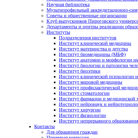
Научная библиотека
Мультипрофильный аккредитационно-сим
Советы и общественные организации
Клуб выпускников Пироговского универс
Департаменты и центры реализации образ
Институты
Подразделения институтов
Институт клинической медицины
Институт материнства и детства
Институт биомедицины (МБФ)
Институт анатомии и морфологии и
Институт биологии и патологии чел
Институт биоэтики
Институт клинической психологии и
Институт мировой медицины
Институт профилактической медицин
Институт стоматологии
Институт фармации и медицинской 
Институт нейронаук и нейротехноло
Институт хирургии
Институт физиологии
Институт непрерывного образования
Контакты
Для обращения граждан
Приемная комиссия