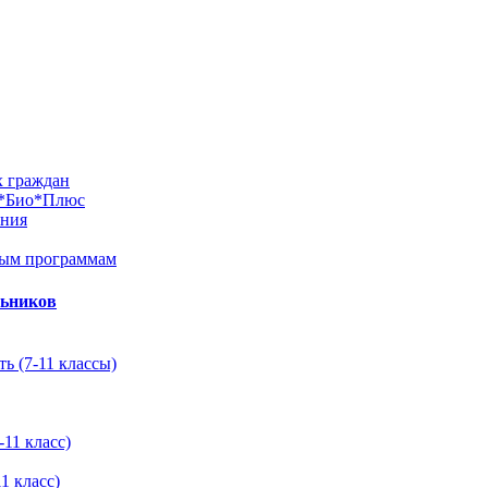
х граждан
м*Био*Плюс
ания
ным программам
льников
ь (7-11 классы)
11 класс)
1 класс)