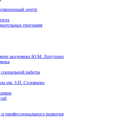
уляционный центр
итета
овательных программ
мени академика Ю.М. Лопухина
овека
 социальной работы
ы им. З.П. Соловьева
химии
гий
 и профессионального развития