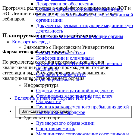
Лекарственное обеспечение
Программа реализуется в очной форме с применением ДОТ и
Отзывы пациентов и независимая оценка
ЭО. Лекции и семинарские занятия проводятся в форме
качества условий оказания услуг медицинской
вебинаров.
организации
Документы, регламентирующие медицинскую
деятельность
Планируемые результаты обучения
Вышестоящие и контролирующие органы
Комфортная среда
Знакомство с Пироговским Университетом
Форма итоговой аттестации:
Зачёт
Университетская газета
Конференции и олимпиады
По результатам освоения программы повышения
Музей истории РНИМУ и отечественной
квалификации и успешного прохождения итоговой
медицины
аттестации выдаётся удостоверение о повышения
Открытый Университет
квалификации установленного образца.
Сувенирный магазин
Инфраструктура
Отдел административной поддержки
Организация мероприятий под ключ
Включить в план на Портале НМФО
Общежитие
Группа кратковременного пребывания детей
Записаться на программу
Гостиница Богородское
Здоровье и спорт
Вуз здорового образа жизни
Спортивная жизнь
Медицинское сопровождение сотрудников и