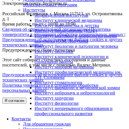
Электронная почта: fuv@rsmu.ru
образовательных программ
Институты
Российская Федерация, г. Москва 117513, ул. Островитянова
Подразделения институтов
д. 1
Институт клинической медицины
Время работы: пн-пт с 10:00 до 18:00
Институт материнства и детства
Сведения об образовательной организации
|
Политика
Институт биомедицины (МБФ)
университета в отношении обработки персональных данных
|
Институт анатомии и морфологии имени
Предупреждение об использовании файлов cookies и других
академика Ю.М. Лопухина
технических данных
Институт биологии и патологии человека
Предупреждение о сборе статистики
Институт биоэтики
Институт клинической психологии и
Этот сайт собирает статистику посещения и данные
социальной работы
посетителей, в том числе с помощью Яндекс.Метрики.
Институт мировой медицины
Институт профилактической медицины им.
Предупреждение об использовании файлов cookies и других
З.П. Соловьева
технических данных
Институт стоматологии
Политика университета в отношении обработки
Институт фармации и медицинской химии
персональных данных
Институт нейронаук и нейротехнологий
Институт хирургии
Я согласен
Институт физиологии
Институт непрерывного образования и
профессионального развития
Контакты
Для обращения граждан