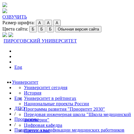
ОЗВУЧИТЬ
Размер шрифта:
A
A
A
Цвета сайта:
Б
Б
Б
Обычная версия сайта
ПИРОГОВСКИЙ УНИВЕРСИТЕТ
Eng
Университет
Университет сегодня
История
Eng
Университет в рейтингах
Национальные проекты России
ДПО
Программа развития "Приоритет 2030"
/
Передовая инженерная школа "Школа медицинской
Программы
инженерии"
/
Цифровая кафедра
Повышение квалификации медицинских работников
Пресса о нас