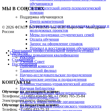
обучающихся
МЫ В СОЦСЕТЯХ
Университетский центр психологической
помощи
Поддержка обучающихся
Центр компетенций
Стипендии и грантовая поддержка обучения и
© 2026 ФГАОУ ВО РНИМУ им. Н.И. Пирогова" Минздрава
молодежных проектов
России
Меры поддержки студенческих семей
Оплата обучения
Запрос на оформление справок
Перевод и восстановление обучающихся
Программы профессиональной переподготовки
Структура
Программы повышения квалификации
Ректорат
Стажировки
Ученый Совет
Поступающим
Приемная комиссия
Ташкентский филиал
Научно-исследовательские подразделения
Медицинские центры и подразделения
КОНТАКТЫ
Административно-управленческий аппарат
Научная библиотека
Обучение на договорной основе:
Мультипрофильный аккредитационно-
Телефоны: +7 (495) 434-81-90; +7 (968) 765-35-84
симуляционный центр
Электронная почта: dopo@rsmu.ru
Советы и общественные организации
Обучение на бюджетной основе:
Клуб выпускников Пироговского университета
Телефон: +7 (495) 433-71-31
Департаменты и центры реализации