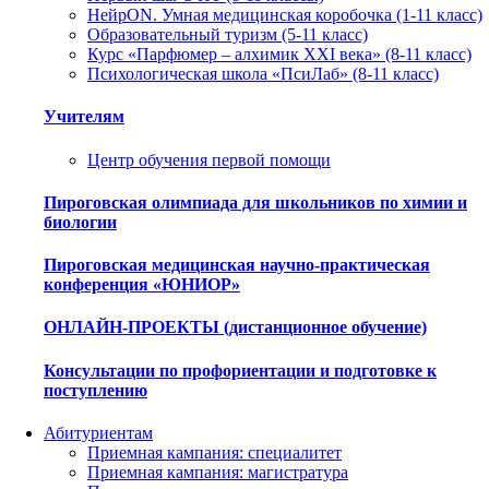
НейрON. Умная медицинская коробочка (1-11 класс)
Образовательный туризм (5-11 класс)
Курс «Парфюмер – алхимик XXI века» (8-11 класс)
Психологическая школа «ПсиЛаб» (8-11 класс)
Учителям
Центр обучения первой помощи
Пироговская олимпиада для школьников по химии и
биологии
Пироговская медицинская научно-практическая
конференция «ЮНИОР»
ОНЛАЙН-ПРОЕКТЫ (дистанционное обучение)
Консультации по профориентации и подготовке к
поступлению
Абитуриентам
Приемная кампания: специалитет
Приемная кампания: магистратура