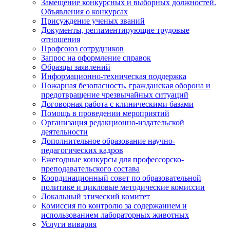
Замещение конкурсных и выборных должностей.
Объявления о конкурсах
Присуждение ученых званий
Документы, регламентирующие трудовые
отношения
Профсоюз сотрудников
Запрос на оформление справок
Образцы заявлений
Информационно-техническая поддержка
Пожарная безопасность, гражданская оборона и
предотвращение чрезвычайных ситуаций
Договорная работа с клиническими базами
Помощь в проведении мероприятий
Организация редакционно-издательской
деятельности
Дополнительное образование научно-
педагогических кадров
Ежегодные конкурсы для профессорско-
преподавательского состава
Координационный совет по образовательной
политике и цикловые методические комиссии
Локальный этический комитет
Комиссия по контролю за содержанием и
использованием лабораторных животных
Услуги вивария