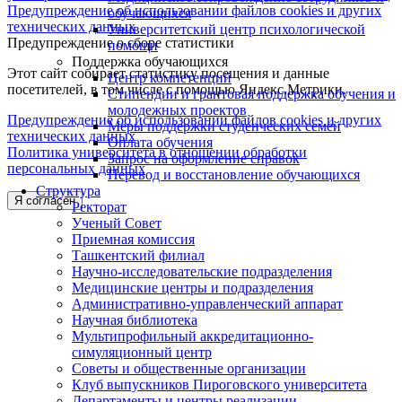
Предупреждение об использовании файлов cookies и других
обучающихся
технических данных
Университетский центр психологической
Предупреждение о сборе статистики
помощи
Поддержка обучающихся
Этот сайт собирает статистику посещения и данные
Центр компетенций
посетителей, в том числе с помощью Яндекс.Метрики.
Стипендии и грантовая поддержка обучения и
молодежных проектов
Предупреждение об использовании файлов cookies и других
Меры поддержки студенческих семей
технических данных
Оплата обучения
Политика университета в отношении обработки
Запрос на оформление справок
персональных данных
Перевод и восстановление обучающихся
Структура
Я согласен
Ректорат
Ученый Совет
Приемная комиссия
Ташкентский филиал
Научно-исследовательские подразделения
Медицинские центры и подразделения
Административно-управленческий аппарат
Научная библиотека
Мультипрофильный аккредитационно-
симуляционный центр
Советы и общественные организации
Клуб выпускников Пироговского университета
Департаменты и центры реализации