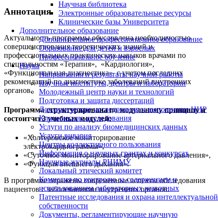
Научная библиотека
Аннотация
Электронные образовательные ресурсы
Клинические базы Университета
Дополнительное образование
Актуальность программы обусловлена необходимостью
Дополнительное профессиональное образование
совершенствования теоретических знаний и
Образование для детей и взрослых
профессиональных практических навыков врачами по
Профессиональное обучение
специальностям «Терапия», «Кардиология»,
Наука
«Функциональная диагностика» с учетом последних
Направления и результаты научной работы
рекомендаций по диагностике заболеваний внутренних
Научные институты, центры и лаборатории
органов.
Молодежный центр науки и технологий
Подготовка и защита диссертаций
Доклинические исследования и выполнение НИР
Программа структурирована по модульному принципу и
Клинические исследования
состоит из 3 учебных модулей:
Услуги по анализу биомедицинских данных
Услуги вивария
«Холтеровское мониторирование
Центры коллективного пользования
электрокардиограммы»,
Информация о научных грантах и конкурсах
«Суточное мониторирование артериального давления»,
Научные журналы РНИМУ
«Функция внешнего дыхания».
Локальный этический комитет
Комиссия по контролю за содержанием и
В программе отражены современные аспекты обследования
использованием лабораторных животных
пациентов с заболеваниями внутренних органов.
Патентные исследования и охрана интеллектуальной
собственности
Документы, регламентирующие научную