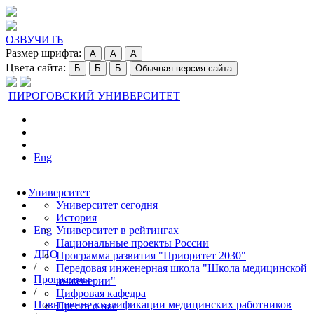
ОЗВУЧИТЬ
Размер шрифта:
A
A
A
Цвета сайта:
Б
Б
Б
Обычная версия сайта
ПИРОГОВСКИЙ УНИВЕРСИТЕТ
Eng
Университет
Университет сегодня
История
Eng
Университет в рейтингах
Национальные проекты России
ДПО
Программа развития "Приоритет 2030"
/
Передовая инженерная школа "Школа медицинской
Программы
инженерии"
/
Цифровая кафедра
Повышение квалификации медицинских работников
Пресса о нас