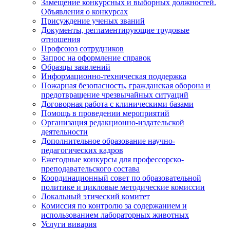
Замещение конкурсных и выборных должностей.
Объявления о конкурсах
Присуждение ученых званий
Документы, регламентирующие трудовые
отношения
Профсоюз сотрудников
Запрос на оформление справок
Образцы заявлений
Информационно-техническая поддержка
Пожарная безопасность, гражданская оборона и
предотвращение чрезвычайных ситуаций
Договорная работа с клиническими базами
Помощь в проведении мероприятий
Организация редакционно-издательской
деятельности
Дополнительное образование научно-
педагогических кадров
Ежегодные конкурсы для профессорско-
преподавательского состава
Координационный совет по образовательной
политике и цикловые методические комиссии
Локальный этический комитет
Комиссия по контролю за содержанием и
использованием лабораторных животных
Услуги вивария