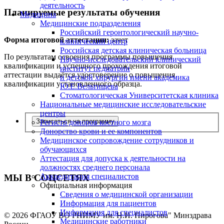
деятельность
Планируемые результаты обучения
Медицина
Медицинские подразделения
Российский геронтологический научно-
Форма итоговой аттестации:
зачет
клинический центр
Российская детская клиническая больница
По результатам освоения программы повышения
Научно-исследовательский клинический
квалификации и успешного прохождения итоговой
институт педиатрии
аттестации выдаётся удостоверение о повышения
и детской хирургии имени академика
квалификации установленного образца.
Ю.Е.Вельтищева
Стоматологическая Университетская клиника
Национальные медицинские исследовательские
центры
Записаться на программу
Регистр доноров костного мозга
Донорство крови и ее компонентов
Медицинское сопровождение сотрудников и
обучающихся
Аттестация для допуска к деятельности на
должностях среднего персонала
Аккредитация специалистов
МЫ В СОЦСЕТЯХ
Официальная информация
Сведения о медицинской организации
Информация для пациентов
Информация для специалистов
© 2026 ФГАОУ ВО РНИМУ им. Н.И. Пирогова" Минздрава
Медицинские работники