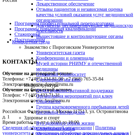
России
Лекарственное обеспечение
Отзывы пациентов и независимая оценка
качества условий оказания услуг медицинской
организации
Программы профессиональной переподготовки
Документы, регламентирующие медицинскую
Программы повышения квалификации
деятельность
Стажировки
Вышестоящие и контролирующие органы
Поступающим
Комфортная среда
Знакомство с Пироговским Университетом
Университетская газета
Конференции и олимпиады
КОНТАКТЫ
Музей истории РНИМУ и отечественной
медицины
Обучение на договорной основе:
Открытый Университет
Телефоны: +7 (495) 434-81-90; +7 (968) 765-35-84
Сувенирный магазин
Электронная почта: dopo@rsmu.ru
Инфраструктура
Обучение на бюджетной основе:
Отдел административной поддержки
Телефон: +7 (495) 433-71-31
Организация мероприятий под ключ
Электронная почта: fuv@rsmu.ru
Общежитие
Группа кратковременного пребывания детей
Российская Федерация, г. Москва 117513, ул. Островитянова
Гостиница Богородское
д. 1
Здоровье и спорт
Время работы: пн-пт с 10:00 до 18:00
Вуз здорового образа жизни
Сведения об образовательной организации
|
Политика
Спортивная жизнь
университета в отношении обработки персональных данных
|
Медицинское сопровождение сотрудников и