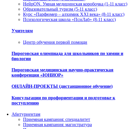
НейрON. Умная медицинская коробочка (1-11 класс)
Образовательный туризм (5-11 класс)
Курс «Парфюмер – алхимик XXI века» (8-11 класс)
Психологическая школа «ПсиЛаб» (8-11 класс)
Учителям
Центр обучения первой помощи
Пироговская олимпиада для школьников по химии и
биологии
Пироговская медицинская научно-практическая
конференция «ЮНИОР»
ОНЛАЙН-ПРОЕКТЫ (дистанционное обучение)
Консультации по профориентации и подготовке к
поступлению
Абитуриентам
Приемная кампания: специалитет
Приемная кампания: магистратура