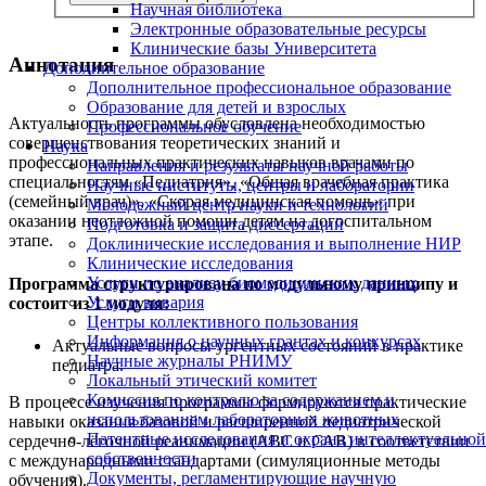
Научная библиотека
Электронные образовательные ресурсы
Клинические базы Университета
Аннотация
Дополнительное образование
Дополнительное профессиональное образование
Образование для детей и взрослых
Актуальность программы обусловлена необходимостью
Профессиональное обучение
совершенствования теоретических знаний и
Наука
профессиональных практических навыков врачами по
Направления и результаты научной работы
специальностям «Педиатрия», «Общая врачебная практика
Научные институты, центры и лаборатории
(семейный врач)», «Скорая медицинская помощь» при
Молодежный центр науки и технологий
оказании неотложной помощи детям на догоспитальном
Подготовка и защита диссертаций
этапе.
Доклинические исследования и выполнение НИР
Клинические исследования
Услуги по анализу биомедицинских данных
Программа структурирована по модульному принципу и
Услуги вивария
состоит из 1 модуля:
Центры коллективного пользования
Информация о научных грантах и конкурсах
Актуальные вопросы ургентных состояний в практике
Научные журналы РНИМУ
педиатра.
Локальный этический комитет
Комиссия по контролю за содержанием и
В процессе изучения программы формируются практические
использованием лабораторных животных
навыки оказания базовой и расширенной педиатрической
Патентные исследования и охрана интеллектуальной
сердечно-лёгочной реанимации (АВС и САВ) в соответствии
собственности
с международными стандартами (симуляционные методы
Документы, регламентирующие научную
обучения).