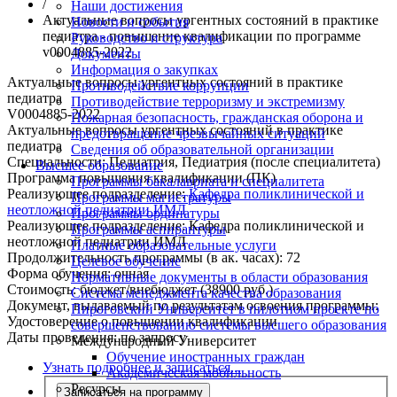
/
Наши достижения
Актуальные вопросы ургентных состояний в практике
Новости и события
педиатра - повышение квалификации по программе
Руководство и структура
v0004885-2022
Документы
Информация о закупках
Актуальные вопросы ургентных состояний в практике
Противодействие коррупции
педиатра
Противодействие терроризму и экстремизму
V0004885-2022
Пожарная безопасность, гражданская оборона и
Актуальные вопросы ургентных состояний в практике
предотвращение чрезвычайных ситуаций
педиатра
Сведения об образовательной организации
Специальности:
Педиатрия, Педиатрия (после специалитета)
Высшее образование
Программа повышения квалификации (ПК)
Программы бакалавриата и специалитета
Реализующее подразделение:
Кафедра поликлинической и
Программы магистратуры
неотложной педиатрии ИМД
Программы ординатуры
Реализующее подразделение:
Кафедра поликлинической и
Программы аспирантуры
неотложной педиатрии ИМД
Платные образовательные услуги
Продолжительность программы (в ак. часах):
72
Целевое обучение
Форма обучения:
очная
Нормативные документы в области образования
Стоимость:
бюджет/внебюджет (38900 руб.)
Система менеджмента качества образования
Документ, выдаваемый по результатам освоения программы:
Пироговский Университет в пилотном проекте по
Удостоверение о повышении квалификации
совершенствованию системы высшего образования
Даты проведения:
по запросу
Международный Университет
Обучение иностранных граждан
Узнать подробнее и записаться...
Академическая мобильность
Ресурсы
Записаться на программу