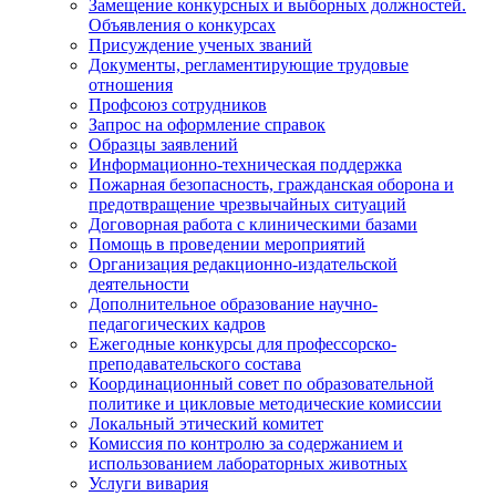
Замещение конкурсных и выборных должностей.
Объявления о конкурсах
Присуждение ученых званий
Документы, регламентирующие трудовые
отношения
Профсоюз сотрудников
Запрос на оформление справок
Образцы заявлений
Информационно-техническая поддержка
Пожарная безопасность, гражданская оборона и
предотвращение чрезвычайных ситуаций
Договорная работа с клиническими базами
Помощь в проведении мероприятий
Организация редакционно-издательской
деятельности
Дополнительное образование научно-
педагогических кадров
Ежегодные конкурсы для профессорско-
преподавательского состава
Координационный совет по образовательной
политике и цикловые методические комиссии
Локальный этический комитет
Комиссия по контролю за содержанием и
использованием лабораторных животных
Услуги вивария