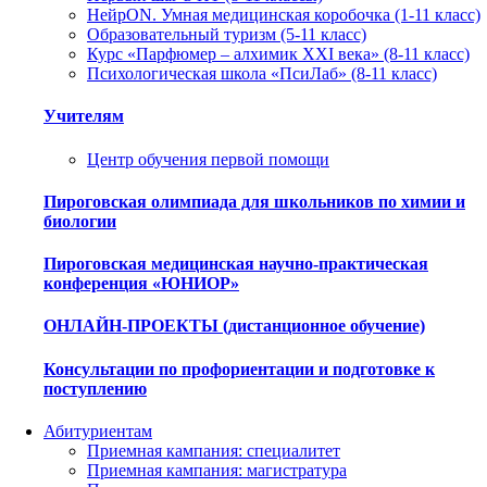
НейрON. Умная медицинская коробочка (1-11 класс)
Образовательный туризм (5-11 класс)
Курс «Парфюмер – алхимик XXI века» (8-11 класс)
Психологическая школа «ПсиЛаб» (8-11 класс)
Учителям
Центр обучения первой помощи
Пироговская олимпиада для школьников по химии и
биологии
Пироговская медицинская научно-практическая
конференция «ЮНИОР»
ОНЛАЙН-ПРОЕКТЫ (дистанционное обучение)
Консультации по профориентации и подготовке к
поступлению
Абитуриентам
Приемная кампания: специалитет
Приемная кампания: магистратура