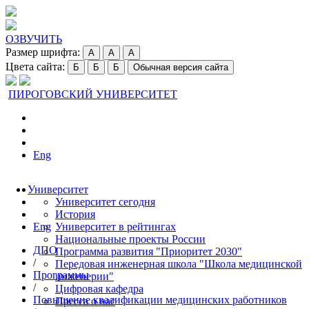
ОЗВУЧИТЬ
Размер шрифта:
A
A
A
Цвета сайта:
Б
Б
Б
Обычная версия сайта
ПИРОГОВСКИЙ УНИВЕРСИТЕТ
Eng
Университет
Университет сегодня
История
Eng
Университет в рейтингах
Национальные проекты России
ДПО
Программа развития "Приоритет 2030"
/
Передовая инженерная школа "Школа медицинской
Программы
инженерии"
/
Цифровая кафедра
Повышение квалификации медицинских работников
Пресса о нас