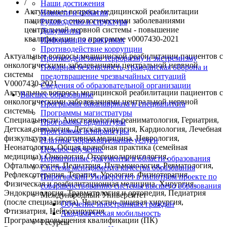
/
Наши достижения
Актуальные вопросы медицинской реабилитации
Новости и события
пациентов с онкологическими заболеваниями
Руководство и структура
центральной нервной системы - повышение
Документы
квалификации по программе v0007430-2021
Информация о закупках
Противодействие коррупции
Актуальные вопросы медицинской реабилитации пациентов с
Противодействие терроризму и экстремизму
онкологическими заболеваниями центральной нервной
Пожарная безопасность, гражданская оборона и
системы
предотвращение чрезвычайных ситуаций
V0007430-2021
Сведения об образовательной организации
Актуальные вопросы медицинской реабилитации пациентов с
Высшее образование
онкологическими заболеваниями центральной нервной
Программы бакалавриата и специалитета
системы
Программы магистратуры
Специальности:
Анестезиология-реаниматология, Гериатрия,
Программы ординатуры
Детская онкология, Детская хирургия, Кардиология, Лечебная
Программы аспирантуры
физкультура и спортивная медицина, Неврология,
Платные образовательные услуги
Неонатология, Общая врачебная практика (семейная
Целевое обучение
медицина), Онкология, Оториноларингология,
Нормативные документы в области образования
Офтальмология, Педиатрия, Пульмонология, Ревматология,
Система менеджмента качества образования
Рефлексотерапия, Терапия, Урология, Физиотерапия,
Пироговский Университет в пилотном проекте по
Физическая и реабилитационная медицина, Хирургия,
совершенствованию системы высшего образования
Эндокринология, Травматология и ортопедия, Педиатрия
Международный Университет
(после специалитета), Челюстно-лицевая хирургия,
Обучение иностранных граждан
Фтизиатрия, Нейрохирургия
Академическая мобильность
Программа повышения квалификации (ПК)
Ресурсы