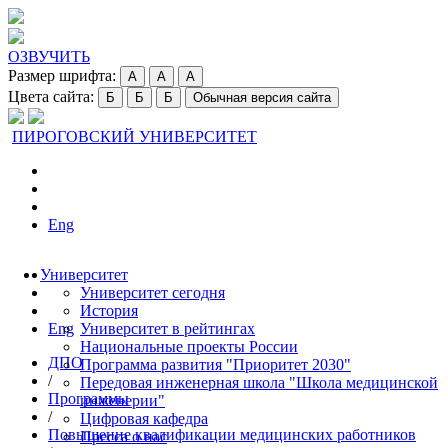
ОЗВУЧИТЬ
Размер шрифта:
A
A
A
Цвета сайта:
Б
Б
Б
Обычная версия сайта
ПИРОГОВСКИЙ УНИВЕРСИТЕТ
Eng
Университет
Университет сегодня
История
Eng
Университет в рейтингах
Национальные проекты России
ДПО
Программа развития "Приоритет 2030"
/
Передовая инженерная школа "Школа медицинской
Программы
инженерии"
/
Цифровая кафедра
Повышение квалификации медицинских работников
Пресса о нас