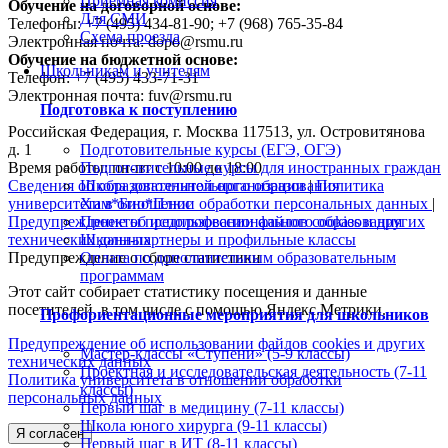
Приемная комиссия
Обучение на договорной основе:
Для СМИ
Телефоны: +7 (495) 434-81-90; +7 (968) 765-35-84
Схема проезда
Электронная почта: dopo@rsmu.ru
Обучение на бюджетной основе:
Школьникам и учителям
Телефон: +7 (495) 433-71-31
Электронная почта: fuv@rsmu.ru
Подготовка к поступлению
Российская Федерация, г. Москва 117513, ул. Островитянова
Подготовительные курсы (ЕГЭ, ОГЭ)
д. 1
Подготовительные курсы для иностранных граждан
Время работы: пн-пт с 10:00 до 18:00
Школа дополнительного образования
Сведения об образовательной организации
|
Политика
Хим*Био*Плюс
университета в отношении обработки персональных данных
|
Проекты предпрофессионального образования
Предупреждение об использовании файлов cookies и других
Школы-партнеры и профильные классы
технических данных
Оплата по дополнительным образовательным
Предупреждение о сборе статистики
программам
Этот сайт собирает статистику посещения и данные
посетителей, в том числе с помощью Яндекс.Метрики.
Профориентационные мероприятия для школьников
Предупреждение об использовании файлов cookies и других
Мастер-классы «Ступени» (5-9 классы)
технических данных
Проектная и исследовательская деятельность (7-11
Политика университета в отношении обработки
классы)
персональных данных
Первый шаг в медицину (7-11 классы)
Школа юного хирурга (9-11 классы)
Я согласен
Первый шаг в ИТ (8-11 классы)