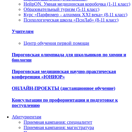
НейрON. Умная медицинская коробочка (1-11 класс)
Образовательный туризм (5-11 класс)
Курс «Парфюмер – алхимик XXI века» (8-11 класс)
Психологическая школа «ПсиЛаб» (8-11 класс)
Учителям
Центр обучения первой помощи
Пироговская олимпиада для школьников по химии и
биологии
Пироговская медицинская научно-практическая
конференция «ЮНИОР»
ОНЛАЙН-ПРОЕКТЫ (дистанционное обучение)
Консультации по профориентации и подготовке к
поступлению
Абитуриентам
Приемная кампания: специалитет
Приемная кампания: магистратура