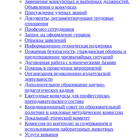
Замещение конкурсных и выборных должностей.
Объявления о конкурсах
Присуждение ученых званий
Документы, регламентирующие трудовые
отношения
Профсоюз сотрудников
Запрос на оформление справок
Образцы заявлений
Информационно-техническая поддержка
Пожарная безопасность, гражданская оборона и
предотвращение чрезвычайных ситуаций
Договорная работа с клиническими базами
Помощь в проведении мероприятий
Организация редакционно-издательской
деятельности
Дополнительное образование научно-
педагогических кадров
Ежегодные конкурсы для профессорско-
преподавательского состава
Координационный совет по образовательной
политике и цикловые методические комиссии
Локальный этический комитет
Комиссия по контролю за содержанием и
использованием лабораторных животных
Услуги вивария