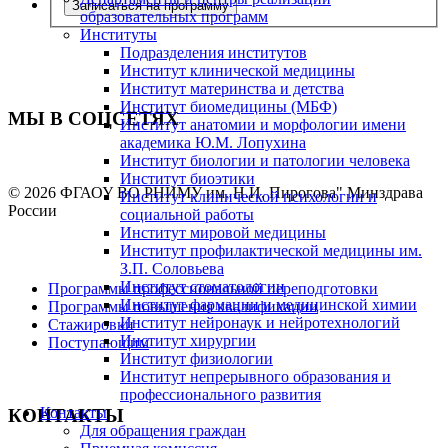
Записаться на программу
образовательных программ
Институты
Подразделения институтов
Институт клинической медицины
Институт материнства и детства
Институт биомедицины (МБФ)
МЫ В СОЦСЕТЯХ
Институт анатомии и морфологии имени
академика Ю.М. Лопухина
Институт биологии и патологии человека
Институт биоэтики
© 2026 ФГАОУ ВО РНИМУ им. Н.И. Пирогова" Минздрава
Институт клинической психологии и
России
социальной работы
Институт мировой медицины
Институт профилактической медицины им.
З.П. Соловьева
Институт стоматологии
Программы профессиональной переподготовки
Институт фармации и медицинской химии
Программы повышения квалификации
Институт нейронаук и нейротехнологий
Стажировки
Институт хирургии
Поступающим
Институт физиологии
Институт непрерывного образования и
профессионального развития
Контакты
КОНТАКТЫ
Для обращения граждан