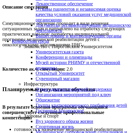
Лекарственное обеспечение
Описание симуляции
Отзывы пациентов и независимая оценка
качества условий оказания услуг медицинской
организации
Симуляционное обучение проходит в виде решения
Документы, регламентирующие медицинскую
ситуационных задач и направлено на отработку следующих
деятельность
практических навыков: разработка индивидуальной
Вышестоящие и контролирующие органы
программы медицинской реабилитации детей с
Комфортная среда
онкологическими заболеваниями ЦНС.
Знакомство с Пироговским Университетом
Университетская газета
Конференции и олимпиады
Музей истории РНИМУ и отечественной
медицины
Количество ак.ч. симуляции:
2.0
Открытый Университет
Сувенирный магазин
Инфраструктура
Планируемые результаты обучения
Отдел административной поддержки
Организация мероприятий под ключ
Общежитие
Группа кратковременного пребывания детей
В результате освоения программы обучающийся
Гостиница Богородское
совершенствует следующие профессиональные
Здоровье и спорт
компетенции:
Вуз здорового образа жизни
Спортивная жизнь
готовность к назначение медицинской реабилитации
Медицинское сопровождение сотрудников и