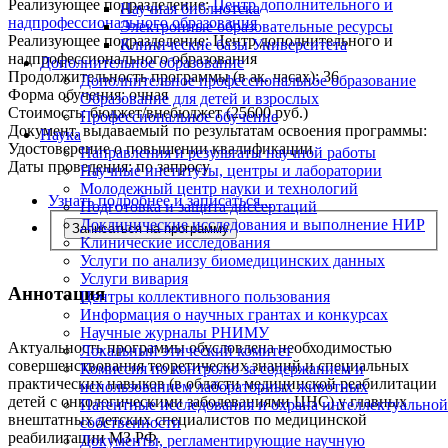
Реализующее подразделение:
Центр дополнительного и
Научная библиотека
надпрофессионального образования
Электронные образовательные ресурсы
Реализующее подразделение:
Центр дополнительного и
Клинические базы Университета
надпрофессионального образования
Дополнительное образование
Продолжительность программы (в ак. часах):
36
Дополнительное профессиональное образование
Форма обучения:
очная
Образование для детей и взрослых
Стоимость:
бюджет/внебюджет (25600 руб.)
Профессиональное обучение
Документ, выдаваемый по результатам освоения программы:
Наука
Удостоверение о повышении квалификации
Направления и результаты научной работы
Даты проведения:
по запросу
Научные институты, центры и лаборатории
Молодежный центр науки и технологий
Узнать подробнее и записаться...
Подготовка и защита диссертаций
Доклинические исследования и выполнение НИР
Записаться на программу
Клинические исследования
Услуги по анализу биомедицинских данных
Услуги вивария
Аннотация
Центры коллективного пользования
Информация о научных грантах и конкурсах
Научные журналы РНИМУ
Актуальность программы обусловлена необходимостью
Локальный этический комитет
совершенствования теоретических знаний и специальных
Комиссия по контролю за содержанием и
практических навыков (в области медицинской реабилитации
использованием лабораторных животных
детей с онкологическими заболеваниями ЦНС) у главных
Патентные исследования и охрана интеллектуальной
внештатных детских специалистов по медицинской
собственности
реабилитации МЗ РФ.
Документы, регламентирующие научную