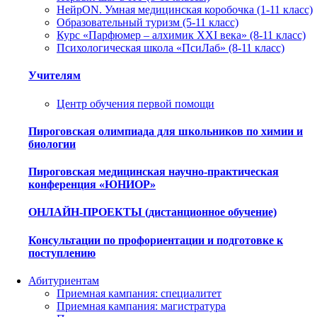
НейрON. Умная медицинская коробочка (1-11 класс)
Образовательный туризм (5-11 класс)
Курс «Парфюмер – алхимик XXI века» (8-11 класс)
Психологическая школа «ПсиЛаб» (8-11 класс)
Учителям
Центр обучения первой помощи
Пироговская олимпиада для школьников по химии и
биологии
Пироговская медицинская научно-практическая
конференция «ЮНИОР»
ОНЛАЙН-ПРОЕКТЫ (дистанционное обучение)
Консультации по профориентации и подготовке к
поступлению
Абитуриентам
Приемная кампания: специалитет
Приемная кампания: магистратура