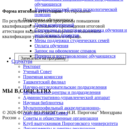
обучающихся
Университетский центр психологической
Форма итоговой аттестации:
Тестирование
помощи
Поддержка обучающихся
По результатам освоения программы повышения
Центр компетенций
квалификации и успешного прохождения итоговой
Стипендии и грантовая поддержка обучения и
аттестации выдаётся удостоверение о повышения
молодежных проектов
квалификации установленного образца.
Меры поддержки студенческих семей
Оплата обучения
Запрос на оформление справок
Перевод и восстановление обучающихся
Записаться на программу
Структура
Ректорат
Ученый Совет
Приемная комиссия
Ташкентский филиал
Научно-исследовательские подразделения
МЫ В СОЦСЕТЯХ
Медицинские центры и подразделения
Административно-управленческий аппарат
Научная библиотека
Мультипрофильный аккредитационно-
© 2026 ФГАОУ ВО РНИМУ им. Н.И. Пирогова" Минздрава
симуляционный центр
России
Советы и общественные организации
Клуб выпускников Пироговского университета
Департаменты и центры реализации