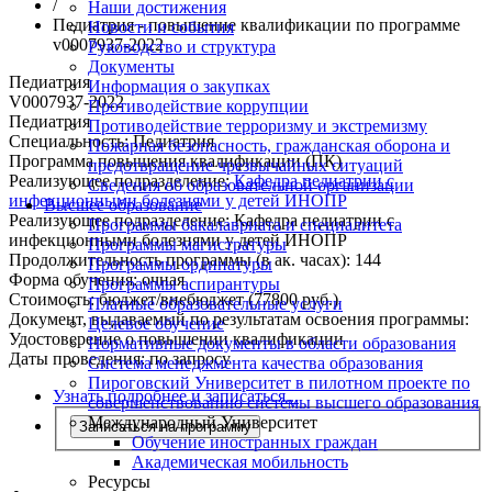
/
Наши достижения
Педиатрия - повышение квалификации по программе
Новости и события
v0007937-2022
Руководство и структура
Документы
Педиатрия
Информация о закупках
V0007937-2022
Противодействие коррупции
Педиатрия
Противодействие терроризму и экстремизму
Специальность:
Педиатрия
Пожарная безопасность, гражданская оборона и
Программа повышения квалификации (ПК)
предотвращение чрезвычайных ситуаций
Реализующее подразделение:
Кафедра педиатрии с
Сведения об образовательной организации
инфекционными болезнями у детей ИНОПР
Высшее образование
Реализующее подразделение:
Кафедра педиатрии с
Программы бакалавриата и специалитета
инфекционными болезнями у детей ИНОПР
Программы магистратуры
Продолжительность программы (в ак. часах):
144
Программы ординатуры
Форма обучения:
очная
Программы аспирантуры
Стоимость:
бюджет/внебюджет (77800 руб.)
Платные образовательные услуги
Документ, выдаваемый по результатам освоения программы:
Целевое обучение
Удостоверение о повышении квалификации
Нормативные документы в области образования
Даты проведения:
по запросу
Система менеджмента качества образования
Пироговский Университет в пилотном проекте по
Узнать подробнее и записаться...
совершенствованию системы высшего образования
Международный Университет
Записаться на программу
Обучение иностранных граждан
Академическая мобильность
Ресурсы