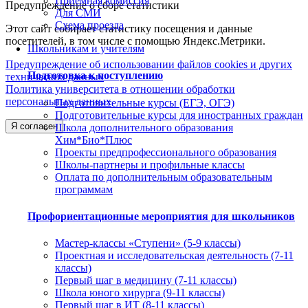
Приемная комиссия
Предупреждение о сборе статистики
Для СМИ
Схема проезда
Этот сайт собирает статистику посещения и данные
посетителей, в том числе с помощью Яндекс.Метрики.
Школьникам и учителям
Предупреждение об использовании файлов cookies и других
Подготовка к поступлению
технических данных
Политика университета в отношении обработки
персональных данных
Подготовительные курсы (ЕГЭ, ОГЭ)
Подготовительные курсы для иностранных граждан
Я согласен
Школа дополнительного образования
Хим*Био*Плюс
Проекты предпрофессионального образования
Школы-партнеры и профильные классы
Оплата по дополнительным образовательным
программам
Профориентационные мероприятия для школьников
Мастер-классы «Ступени» (5-9 классы)
Проектная и исследовательская деятельность (7-11
классы)
Первый шаг в медицину (7-11 классы)
Школа юного хирурга (9-11 классы)
Первый шаг в ИТ (8-11 классы)