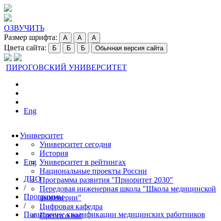
ОЗВУЧИТЬ
Размер шрифта:
A
A
A
Цвета сайта:
Б
Б
Б
Обычная версия сайта
ПИРОГОВСКИЙ УНИВЕРСИТЕТ
Eng
Университет
Университет сегодня
История
Eng
Университет в рейтингах
Национальные проекты России
ДПО
Программа развития "Приоритет 2030"
/
Передовая инженерная школа "Школа медицинской
Программы
инженерии"
/
Цифровая кафедра
Повышение квалификации медицинских работников
Пресса о нас