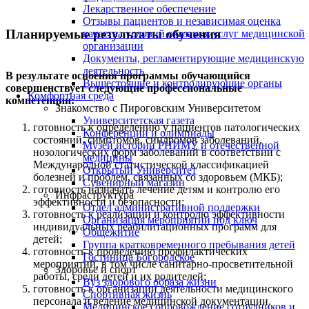
Лекарственное обеспечение
Отзывы пациентов и независимая оценка
Планируемые результаты обучения
качества условий оказания услуг медицинской
организации
Документы, регламентирующие медицинскую
деятельность
В результате освоения программы обучающийся
Вышестоящие и контролирующие органы
совершенствует следующие профессиональные
Комфортная среда
компетенции:
Знакомство с Пироговским Университетом
Университетская газета
готовность к определению у пациентов патологических
Конференции и олимпиады
состояний, симптомов, синдромов заболеваний,
Музей истории РНИМУ и отечественной
нозологических форм заболеваний в соответствии с
медицины
Международной статистической классификацией
Открытый Университет
болезней и проблем, связанных со здоровьем (МКБ);
Сувенирный магазин
готовность назначать лечение детям и контролю его
Инфраструктура
эффективности и безопасности;
Отдел административной поддержки
готовность к реализации и контролю эффективности
Организация мероприятий под ключ
индивидуальных реабилитационных программ для
Общежитие
детей;
Группа кратковременного пребывания детей
готовность к проведению профилактических
Гостиница Богородское
мероприятий, в том числе санитарно-просветительной
Здоровье и спорт
работы, среди детей и их родителей;
Вуз здорового образа жизни
готовность к организации деятельности медицинского
Спортивная жизнь
персонала и ведение медицинской документации.
Медицинское сопровождение сотрудников и