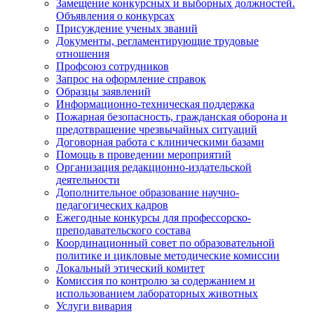
Замещение конкурсных и выборных должностей.
Объявления о конкурсах
Присуждение ученых званий
Документы, регламентирующие трудовые
отношения
Профсоюз сотрудников
Запрос на оформление справок
Образцы заявлений
Информационно-техническая поддержка
Пожарная безопасность, гражданская оборона и
предотвращение чрезвычайных ситуаций
Договорная работа с клиническими базами
Помощь в проведении мероприятий
Организация редакционно-издательской
деятельности
Дополнительное образование научно-
педагогических кадров
Ежегодные конкурсы для профессорско-
преподавательского состава
Координационный совет по образовательной
политике и цикловые методические комиссии
Локальный этический комитет
Комиссия по контролю за содержанием и
использованием лабораторных животных
Услуги вивария