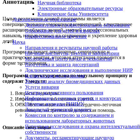
Аннотация
Научная библиотека
Электронные образовательные ресурсы
Клинические базы Университета
Целью реализации данной программы является
Дополнительное образование
совершенствование имеющихся компетенций, качественное
Дополнительное профессиональное образование
расширение области знаний, умений и профессиональных
Образование для детей и взрослых
навыков, направленных на сохранение и укрепление здоровья
Профессиональное обучение
детей.
Наука
Направления и результаты научной работы
Программа включает лекционные, семинарские и
Научные институты, центры и лаборатории
практические занятия, итоговая аттестация проводится в
Молодежный центр науки и технологий
форме тестирования.
Подготовка и защита диссертаций
Доклинические исследования и выполнение НИР
Программа структурирована по модульному принципу и
Клинические исследования
содержит 3 модуля:
Услуги по анализу биомедицинских данных
Услуги вивария
Центры коллективного пользования
Вопросы педиатрии.
Информация о научных грантах и конкурсах
Инфекционные заболевания у детей.
Научные журналы РНИМУ
ОСК: Неотложные состояния: сердечно-легочная
Локальный этический комитет
реанимация, экстренная медицинская помощь.
Комиссия по контролю за содержанием и
использованием лабораторных животных
Патентные исследования и охрана интеллектуальной
Описание симуляции
собственности
Документы, регламентирующие научную