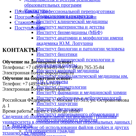
образовательных программ
Институты
Программы профессиональной переподготовки
Подразделения институтов
Программы повышения квалификации
Институт клинической медицины
Стажировки
Институт материнства и детства
Поступающим
Институт биомедицины (МБФ)
Институт анатомии и морфологии имени
академика Ю.М. Лопухина
Институт биологии и патологии человека
КОНТАКТЫ
Институт биоэтики
Институт клинической психологии и
Обучение на договорной основе:
социальной работы
Телефоны: +7 (495) 434-81-90; +7 (968) 765-35-84
Институт мировой медицины
Электронная почта: dopo@rsmu.ru
Институт профилактической медицины им.
Обучение на бюджетной основе:
З.П. Соловьева
Телефон: +7 (495) 433-71-31
Институт стоматологии
Электронная почта: fuv@rsmu.ru
Институт фармации и медицинской химии
Институт нейронаук и нейротехнологий
Российская Федерация, г. Москва 117513, ул. Островитянова
Институт хирургии
д. 1
Институт физиологии
Время работы: пн-пт с 10:00 до 18:00
Институт непрерывного образования и
Сведения об образовательной организации
|
Политика
профессионального развития
университета в отношении обработки персональных данных
|
Контакты
Предупреждение об использовании файлов cookies и других
Для обращения граждан
технических данных