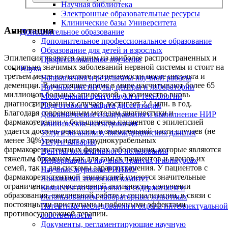
Научная библиотека
Электронные образовательные ресурсы
Клинические базы Университета
Аннотация
Дополнительное образование
Дополнительное профессиональное образование
Образование для детей и взрослых
Эпилепсия является одним из наиболее распространенных и
Профессиональное обучение
социально значимых заболеваний нервной системы и стоит на
Наука
третьем месте по частоте встречаемости после инсульта и
Направления и результаты научной работы
деменции. В настоящее время в мире насчитывают более 65
Научные институты, центры и лаборатории
миллионов больных эпилепсией, а количество вновь
Молодежный центр науки и технологий
диагностированных случаев достигает 2,4 млн. в год.
Подготовка и защита диссертаций
Благодаря современным методам диагностики и
Доклинические исследования и выполнение НИР
фармакотерапии у большинства пациентов с эпилепсией
Клинические исследования
удается достичь ремиссии, в значительной части случаев (не
Услуги по анализу биомедицинских данных
менее 30%) речь идет о труднокурабельных
Услуги вивария
фармакорезистентных формах заболевания, которые являются
Центры коллективного пользования
тяжелым бременем как для самых пациентов и членов их
Информация о научных грантах и конкурсах
семей, так и для системы здравоохранения. У пациентов с
Научные журналы РНИМУ
фармакорезистентной эпилепсией имеются значительные
Локальный этический комитет
ограничения в повседневной активности, получении
Комиссия по контролю за содержанием и
образования, ежедневной работе и социализации, в связи с
использованием лабораторных животных
постоянными приступами и побочными эффектами
Патентные исследования и охрана интеллектуальной
противосудорожной терапии.
собственности
Документы, регламентирующие научную