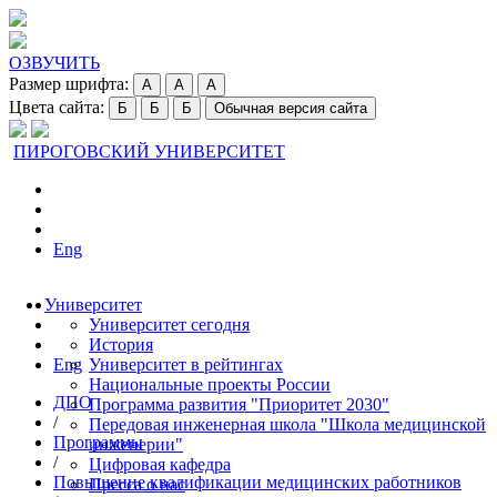
ОЗВУЧИТЬ
Размер шрифта:
A
A
A
Цвета сайта:
Б
Б
Б
Обычная версия сайта
ПИРОГОВСКИЙ УНИВЕРСИТЕТ
Eng
Университет
Университет сегодня
История
Eng
Университет в рейтингах
Национальные проекты России
ДПО
Программа развития "Приоритет 2030"
/
Передовая инженерная школа "Школа медицинской
Программы
инженерии"
/
Цифровая кафедра
Повышение квалификации медицинских работников
Пресса о нас