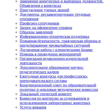
Замещение конкурсных и выборных должностей.
Объявления о конкурсах
Присуждение ученых званий
Документы, регламентирующие трудовые
отношения
Профсоюз сотрудников
Запрос на оформление справок
Образцы заявлений
Информационно-техническая поддержка
Пожарная безопасность, гражданская оборона и
предотвращение чрезвычайных ситуаций
Договорная работа с клиническими базами
Помощь в проведении мероприятий
Организация редакционно-издательской
деятельности
Дополнительное образование научно-
педагогических кадров
Ежегодные конкурсы для профессорско-
преподавательского состава
Координационный совет по образовательной
политике и цикловые методические комиссии
Локальный этический комитет
Комиссия по контролю за содержанием и
использованием лабораторных животных
Услуги вивария