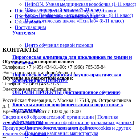
НейрON. Умная медицинская коробочка (1-11 класс)
Образовательный туризм (5-11 класс)
Программы профессиональной переподготовки
Курс «Парфюмер – алхимик XXI века» (8-11 класс)
Программы повышения квалификации
Психологическая школа «ПсиЛаб» (8-11 класс)
Стажировки
Поступающим
Учителям
Центр обучения первой помощи
КОНТАКТЫ
Пироговская олимпиада для школьников по химии и
Обучение на договорной основе:
биологии
Телефоны: +7 (495) 434-81-90; +7 (968) 765-35-84
Электронная почта: dopo@rsmu.ru
Пироговская медицинская научно-практическая
Обучение на бюджетной основе:
конференция «ЮНИОР»
Телефон: +7 (495) 433-71-31
Электронная почта: fuv@rsmu.ru
ОНЛАЙН-ПРОЕКТЫ (дистанционное обучение)
Российская Федерация, г. Москва 117513, ул. Островитянова
Консультации по профориентации и подготовке к
д. 1
поступлению
Время работы: пн-пт с 10:00 до 18:00
Сведения об образовательной организации
|
Политика
Абитуриентам
университета в отношении обработки персональных данных
|
Приемная кампания: специалитет
Предупреждение об использовании файлов cookies и других
Приемная кампания: магистратура
технических данных