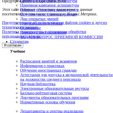
Приемная кампания: ординатура
Предупреждение о сборе статистики
Приемная кампания: аспирантура
Этот сайт собирает статистику посещения и данные
Платные образовательные услуги
посетителей, в том числе с помощью Яндекс.Метрики.
Обучение иностранных граждан
Дни открытых дверей
Предупреждение об использовании файлов cookies и других
Довузовская подготовка
технических данных
Общежитие
Политика университета в отношении обработки
Перевод и восстановление
персональных данных
ЗАДАТЬ ВОПРОС ПРИЕМНОЙ КОМИССИИ
Студентам
Я согласен
Учебное
Расписания занятий и экзаменов
Информация о практиках
Обучение иностранных граждан
Аттестация для допуска к медицинской деятельности
на должностях среднего персонала
Научная библиотека
Электронные образовательные ресурсы
Балльно-рейтинговая система
Документы образовательных программ
Нормативные основы обучения
Департаменты и центры реализации