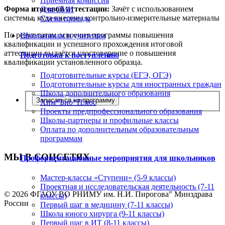
Приемная комиссия
Форма итоговой аттестации:
Зачёт с использованием
Для СМИ
системы, куда внесены контрольно-измерительные материалы
Схема проезда
По результатам освоения программы повышения
Школьникам и учителям
квалификации и успешного прохождения итоговой
аттестации выдаётся удостоверение о повышения
Подготовка к поступлению
квалификации установленного образца.
Подготовительные курсы (ЕГЭ, ОГЭ)
Подготовительные курсы для иностранных граждан
Школа дополнительного образования
Записаться на программу
Хим*Био*Плюс
Проекты предпрофессионального образования
Школы-партнеры и профильные классы
Оплата по дополнительным образовательным
программам
МЫ В СОЦСЕТЯХ
Профориентационные мероприятия для школьников
Мастер-классы «Ступени» (5-9 классы)
Проектная и исследовательская деятельность (7-11
© 2026 ФГАОУ ВО РНИМУ им. Н.И. Пирогова" Минздрава
классы)
России
Первый шаг в медицину (7-11 классы)
Школа юного хирурга (9-11 классы)
Первый шаг в ИТ (8-11 классы)