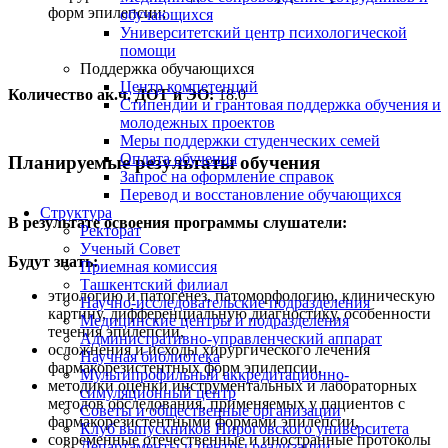
форм эпилепсии;
обучающихся
Университетский центр психологической
помощи
Поддержка обучающихся
Центр компетенций
Количество ак.ч. ДОТ и ЭО:
18.0
Стипендии и грантовая поддержка обучения и
молодежных проектов
Меры поддержки студенческих семей
Оплата обучения
Планируемые результаты обучения
Запрос на оформление справок
Перевод и восстановление обучающихся
Структура
В результате освоения программы слушатели:
Ректорат
Ученый Совет
Будут знать:
Приемная комиссия
Ташкентский филиал
этиологию и патогенез, патоморфологию, клиническую
Научно-исследовательские подразделения
картину, дифференциальную диагностику, особенности
Медицинские центры и подразделения
течения эпилепсии,
Административно-управленческий аппарат
осложнения и исходы хирургического лечения
Научная библиотека
фармакорезистентных форм эпилепсии,
Мультипрофильный аккредитационно-
методики оценки инструментальных и лабораторных
симуляционный центр
методов обследования, применяемых у пациентов с
Советы и общественные организации
фармакорезистентными формами эпилепсии,
Клуб выпускников Пироговского университета
современные отечественные и иностранные протоколы
Департаменты и центры реализации