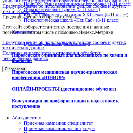
университета в отношении обработки персональных данных
|
НейрON. Умная медицинская коробочка (1-11 класс)
Предупреждение об использовании файлов cookies и других
Образовательный туризм (5-11 класс)
технических данных
Курс «Парфюмер – алхимик XXI века» (8-11 класс)
Предупреждение о сборе статистики
Психологическая школа «ПсиЛаб» (8-11 класс)
Этот сайт собирает статистику посещения и данные
Учителям
посетителей, в том числе с помощью Яндекс.Метрики.
Предупреждение об использовании файлов cookies и других
Центр обучения первой помощи
технических данных
Политика университета в отношении обработки
Пироговская олимпиада для школьников по химии и
персональных данных
биологии
Я согласен
Пироговская медицинская научно-практическая
конференция «ЮНИОР»
ОНЛАЙН-ПРОЕКТЫ (дистанционное обучение)
Консультации по профориентации и подготовке к
поступлению
Абитуриентам
Приемная кампания: специалитет
Приемная кампания: магистратура