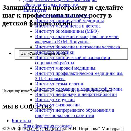
образовательных программ
Запишитесь на программу и сделайте
Институты
шаг к профессиональному росту в
Подразделения институтов
Институт клинической медицины
детской кардиологии!
Институт материнства и детства
Институт биомедицины (МБФ)
Институт анатомии и морфологии имени
академика Ю.М. Лопухина
Институт биологии и патологии человека
Институт биоэтики
Записаться на программу
Институт клинической психологии и
социальной работы
Институт мировой медицины
Институт профилактической медицины им.
З.П. Соловьева
Институт стоматологии
Институт фармации и медицинской химии
На странице использовано фото © LiubovYashkir / Фотобанк Фотодженика
Институт нейронаук и нейротехнологий
Институт хирургии
Институт физиологии
МЫ В СОЦСЕТЯХ
Институт непрерывного образования и
профессионального развития
Контакты
Для обращения граждан
© 2026 ФГАОУ ВО РНИМУ им. Н.И. Пирогова" Минздрава