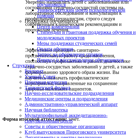
Уверенно направлять детей с заболеваниями или
обучающихся
состояниями сердечно-сосудистой системы на
Университетский центр психологической
лабораторное обследование и консультации к
помощи
профильным специалистам, строго следуя
Поддержка обучающихся
современным клиническим рекомендациям и
Центр компетенций
протоколам лечения.
Стипендии и грантовая поддержка обучения и
молодежных проектов
Меры поддержки студенческих семей
Оплата обучения
Эффективно проводить санитарно-
Запрос на оформление справок
просветительную работу среди населения,
Перевод и восстановление обучающихся
способствуя профилактике и ранней диагностике
Структура
сердечно-сосудистых заболеваний у детей, а также
Ректорат
формированию здорового образа жизни. Вы
Ученый Совет
научитесь назначать профилактические
Приемная комиссия
мероприятия, направленные на сохранение
Ташкентский филиал
здоровья маленьких пациентов.
Научно-исследовательские подразделения
Медицинские центры и подразделения
Административно-управленческий аппарат
Научная библиотека
Мультипрофильный аккредитационно-
Форма итоговой аттестации:
зачёт.
симуляционный центр
Советы и общественные организации
Клуб выпускников Пироговского университета
Департаменты и центры реализации