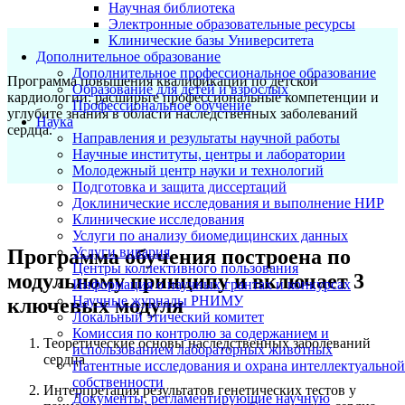
Научная библиотека
Электронные образовательные ресурсы
Клинические базы Университета
Дополнительное образование
Дополнительное профессиональное образование
Программа повышения квалификации по детской
Образование для детей и взрослых
кардиологии: расширьте профессиональные компетенции и
Профессиональное обучение
углубите знания в области наследственных заболеваний
Наука
сердца.
Направления и результаты научной работы
Научные институты, центры и лаборатории
Молодежный центр науки и технологий
Подготовка и защита диссертаций
Доклинические исследования и выполнение НИР
Клинические исследования
Услуги по анализу биомедицинских данных
Услуги вивария
Программа обучения построена по
Центры коллективного пользования
модульному принципу и включает 3
Информация о научных грантах и конкурсах
Научные журналы РНИМУ
ключевых модуля
Локальный этический комитет
Комиссия по контролю за содержанием и
Теоретические основы наследственных заболеваний
использованием лабораторных животных
сердца
Патентные исследования и охрана интеллектуальной
собственности
Интерпретация результатов генетических тестов у
Документы, регламентирующие научную