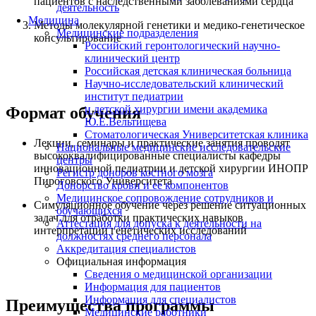
пациентов с наследственными заболеваниями сердца
деятельность
Медицина
Методы молекулярной генетики и медико-генетическое
Медицинские подразделения
консультирование
Российский геронтологический научно-
клинический центр
Российская детская клиническая больница
Научно-исследовательский клинический
институт педиатрии
и детской хирургии имени академика
Формат обучения
Ю.Е.Вельтищева
Стоматологическая Университетская клиника
Лекции, семинары и практические занятия проводят
Национальные медицинские исследовательские
высококвалифицированные специалисты кафедры
центры
инновационной педиатрии и детской хирургии ИНОПР
Регистр доноров костного мозга
Пироговского Университета
Донорство крови и ее компонентов
Медицинское сопровождение сотрудников и
Симуляционное обучение через решение ситуационных
обучающихся
задач для отработки практических навыков
Аттестация для допуска к деятельности на
интерпретации генетических исследований
должностях среднего персонала
Аккредитация специалистов
Официальная информация
Сведения о медицинской организации
Информация для пациентов
Информация для специалистов
Преимущества программы
Медицинские работники