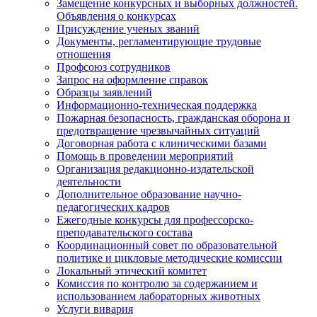
Замещение конкурсных и выборных должностей.
Объявления о конкурсах
Присуждение ученых званий
Документы, регламентирующие трудовые
отношения
Профсоюз сотрудников
Запрос на оформление справок
Образцы заявлений
Информационно-техническая поддержка
Пожарная безопасность, гражданская оборона и
предотвращение чрезвычайных ситуаций
Договорная работа с клиническими базами
Помощь в проведении мероприятий
Организация редакционно-издательской
деятельности
Дополнительное образование научно-
педагогических кадров
Ежегодные конкурсы для профессорско-
преподавательского состава
Координационный совет по образовательной
политике и цикловые методические комиссии
Локальный этический комитет
Комиссия по контролю за содержанием и
использованием лабораторных животных
Услуги вивария