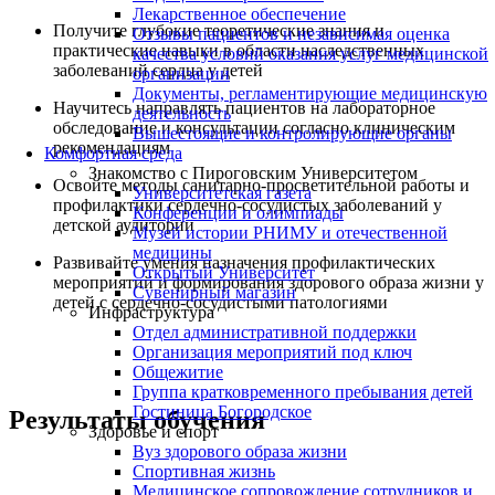
Лекарственное обеспечение
Получите глубокие теоретические знания и
Отзывы пациентов и независимая оценка
практические навыки в области наследственных
качества условий оказания услуг медицинской
заболеваний сердца у детей
организации
Документы, регламентирующие медицинскую
Научитесь направлять пациентов на лабораторное
деятельность
обследование и консультации согласно клиническим
Вышестоящие и контролирующие органы
рекомендациям
Комфортная среда
Знакомство с Пироговским Университетом
Освойте методы санитарно-просветительной работы и
Университетская газета
профилактики сердечно-сосудистых заболеваний у
Конференции и олимпиады
детской аудитории
Музей истории РНИМУ и отечественной
медицины
Развивайте умения назначения профилактических
Открытый Университет
мероприятий и формирования здорового образа жизни у
Сувенирный магазин
детей с сердечно-сосудистыми патологиями
Инфраструктура
Отдел административной поддержки
Организация мероприятий под ключ
Общежитие
Группа кратковременного пребывания детей
Гостиница Богородское
Результаты обучения
Здоровье и спорт
Вуз здорового образа жизни
Спортивная жизнь
Медицинское сопровождение сотрудников и