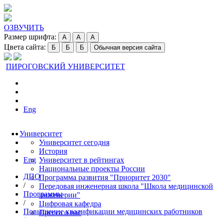
ОЗВУЧИТЬ
Размер шрифта:
A
A
A
Цвета сайта:
Б
Б
Б
Обычная версия сайта
ПИРОГОВСКИЙ УНИВЕРСИТЕТ
Eng
Университет
Университет сегодня
История
Eng
Университет в рейтингах
Национальные проекты России
ДПО
Программа развития "Приоритет 2030"
/
Передовая инженерная школа "Школа медицинской
Программы
инженерии"
/
Цифровая кафедра
Повышение квалификации медицинских работников
Пресса о нас