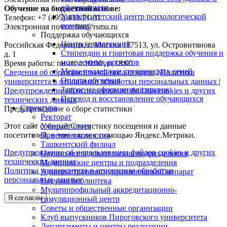
обучающихся
Обучение на бюджетной основе:
Университетский центр психологической
Телефон: +7 (495) 433-71-31
помощи
Электронная почта: fuv@rsmu.ru
Поддержка обучающихся
Центр компетенций
Российская Федерация, г. Москва 117513, ул. Островитянова
Стипендии и грантовая поддержка обучения и
д. 1
молодежных проектов
Время работы: пн-пт с 10:00 до 18:00
Меры поддержки студенческих семей
Сведения об образовательной организации
|
Политика
Оплата обучения
университета в отношении обработки персональных данных
|
Запрос на оформление справок
Предупреждение об использовании файлов cookies и других
Перевод и восстановление обучающихся
технических данных
Структура
Предупреждение о сборе статистики
Ректорат
Этот сайт собирает статистику посещения и данные
Ученый Совет
посетителей, в том числе с помощью Яндекс.Метрики.
Приемная комиссия
Ташкентский филиал
Предупреждение об использовании файлов cookies и других
Научно-исследовательские подразделения
технических данных
Медицинские центры и подразделения
Политика университета в отношении обработки
Административно-управленческий аппарат
персональных данных
Научная библиотека
Мультипрофильный аккредитационно-
Я согласен
симуляционный центр
Советы и общественные организации
Клуб выпускников Пироговского университета
Департаменты и центры реализации