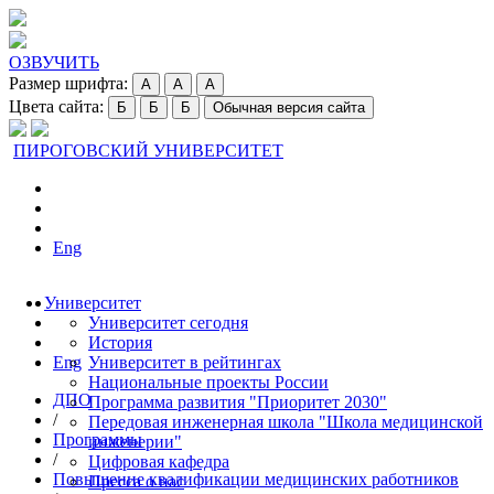
ОЗВУЧИТЬ
Размер шрифта:
A
A
A
Цвета сайта:
Б
Б
Б
Обычная версия сайта
ПИРОГОВСКИЙ УНИВЕРСИТЕТ
Eng
Университет
Университет сегодня
История
Eng
Университет в рейтингах
Национальные проекты России
ДПО
Программа развития "Приоритет 2030"
/
Передовая инженерная школа "Школа медицинской
Программы
инженерии"
/
Цифровая кафедра
Повышение квалификации медицинских работников
Пресса о нас