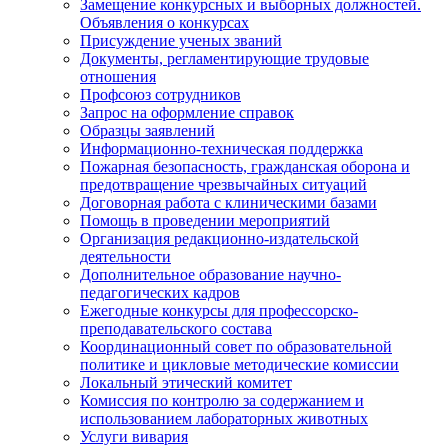
Замещение конкурсных и выборных должностей.
Объявления о конкурсах
Присуждение ученых званий
Документы, регламентирующие трудовые
отношения
Профсоюз сотрудников
Запрос на оформление справок
Образцы заявлений
Информационно-техническая поддержка
Пожарная безопасность, гражданская оборона и
предотвращение чрезвычайных ситуаций
Договорная работа с клиническими базами
Помощь в проведении мероприятий
Организация редакционно-издательской
деятельности
Дополнительное образование научно-
педагогических кадров
Ежегодные конкурсы для профессорско-
преподавательского состава
Координационный совет по образовательной
политике и цикловые методические комиссии
Локальный этический комитет
Комиссия по контролю за содержанием и
использованием лабораторных животных
Услуги вивария