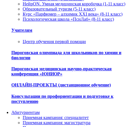
НейрON. Умная медицинская коробочка (1-11 класс)
Образовательный туризм (5-11 класс)
Курс «Парфюмер – алхимик XXI века» (8-11 класс)
Психологическая школа «ПсиЛаб» (8-11 класс)
Учителям
Центр обучения первой помощи
Пироговская олимпиада для школьников по химии и
биологии
Пироговская медицинская научно-практическая
конференция «ЮНИОР»
ОНЛАЙН-ПРОЕКТЫ (дистанционное обучение)
Консультации по профориентации и подготовке к
поступлению
Абитуриентам
Приемная кампания: специалитет
Приемная кампания: магистратура