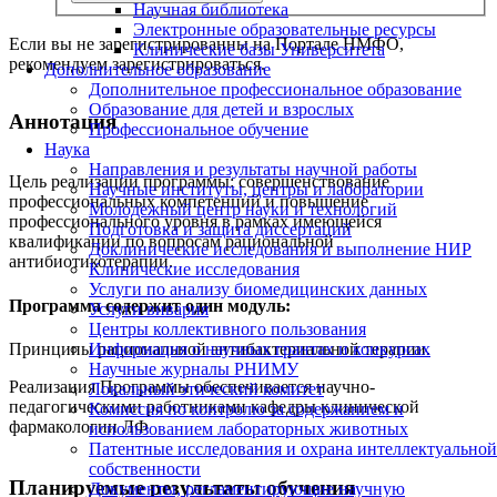
Научная библиотека
Электронные образовательные ресурсы
Если вы не зарегистрированны на Портале НМФО,
Клинические базы Университета
рекомендуем зарегистрироваться.
Дополнительное образование
Дополнительное профессиональное образование
Образование для детей и взрослых
Аннотация
Профессиональное обучение
Наука
Направления и результаты научной работы
Цель реализации программы: совершенствование
Научные институты, центры и лаборатории
профессиональных компетенций и повышение
Молодежный центр науки и технологий
профессионального уровня в рамках имеющейся
Подготовка и защита диссертаций
квалификации по вопросам рациональной
Доклинические исследования и выполнение НИР
антибиотикотерапии.
Клинические исследования
Услуги по анализу биомедицинских данных
Программа содержит один модуль:
Услуги вивария
Центры коллективного пользования
Принципы рациональной антибактериальной терапии.
Информация о научных грантах и конкурсах
Научные журналы РНИМУ
Реализация Программы обеспечивается научно-
Локальный этический комитет
педагогическими работниками кафедры клинической
Комиссия по контролю за содержанием и
фармакологии ЛФ
использованием лабораторных животных
Патентные исследования и охрана интеллектуальной
собственности
Планируемые результаты обучения
Документы, регламентирующие научную