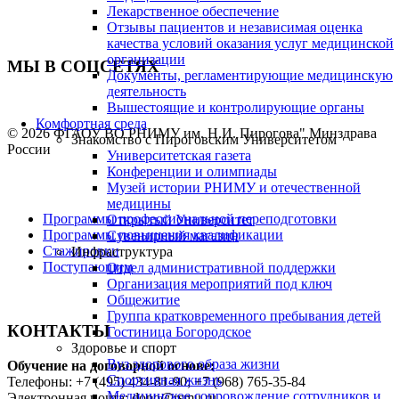
Лекарственное обеспечение
Отзывы пациентов и независимая оценка
качества условий оказания услуг медицинской
организации
МЫ В СОЦСЕТЯХ
Документы, регламентирующие медицинскую
деятельность
Вышестоящие и контролирующие органы
Комфортная среда
© 2026 ФГАОУ ВО РНИМУ им. Н.И. Пирогова" Минздрава
Знакомство с Пироговским Университетом
России
Университетская газета
Конференции и олимпиады
Музей истории РНИМУ и отечественной
медицины
Программы профессиональной переподготовки
Открытый Университет
Программы повышения квалификации
Сувенирный магазин
Стажировки
Инфраструктура
Поступающим
Отдел административной поддержки
Организация мероприятий под ключ
Общежитие
Группа кратковременного пребывания детей
КОНТАКТЫ
Гостиница Богородское
Здоровье и спорт
Вуз здорового образа жизни
Обучение на договорной основе:
Спортивная жизнь
Телефоны: +7 (495) 434-81-90; +7 (968) 765-35-84
Медицинское сопровождение сотрудников и
Электронная почта: dopo@rsmu.ru