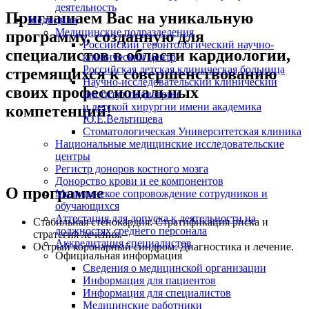
деятельность
Приглашаем Вас на уникальную
Медицина
Медицинские подразделения
программу, созданную для
Российский геронтологический научно-
специалистов в области кардиологии,
клинический центр
Российская детская клиническая больница
стремящихся к совершенствованию
Научно-исследовательский клинический
своих профессиональных
институт педиатрии
и детской хирургии имени академика
компетенций!
Ю.Е.Вельтищева
Стоматологическая Университетская клиника
Национальные медицинские исследовательские
центры
Регистр доноров костного мозга
Донорство крови и ее компонентов
О программе
Медицинское сопровождение сотрудников и
обучающихся
Аттестация для допуска к деятельности на
Стабильная стенокардия: Стратификация риска и
должностях среднего персонала
стратегия лечения.
Аккредитация специалистов
Острый коронарный синдром: Диагностика и лечение.
Официальная информация
Сведения о медицинской организации
Информация для пациентов
Информация для специалистов
Медицинские работники