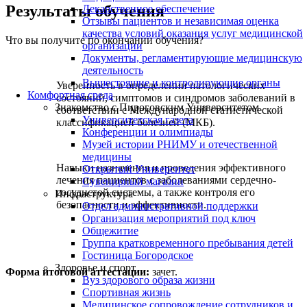
Результаты обучения
Лекарственное обеспечение
Отзывы пациентов и независимая оценка
качества условий оказания услуг медицинской
Что вы получите по окончании обучения?
организации
Документы, регламентирующие медицинскую
деятельность
Вышестоящие и контролирующие органы
Уверенность в определении патологических
Комфортная среда
состояний, симптомов и синдромов заболеваний в
Знакомство с Пироговским Университетом
соответствии с Международной статистической
Университетская газета
классификацией болезней (МКБ).
Конференции и олимпиады
Музей истории РНИМУ и отечественной
медицины
Навыки назначения и проведения эффективного
Открытый Университет
лечения пациентов с заболеваниями сердечно-
Сувенирный магазин
сосудистой системы, а также контроля его
Инфраструктура
безопасности и эффективности.
Отдел административной поддержки
Организация мероприятий под ключ
Общежитие
Группа кратковременного пребывания детей
Гостиница Богородское
Здоровье и спорт
Форма итоговой аттестации:
зачет.
Вуз здорового образа жизни
Спортивная жизнь
Медицинское сопровождение сотрудников и