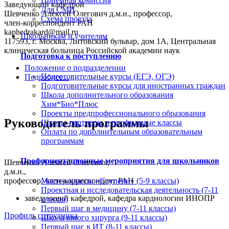
Приемная комиссия
Заведующий кафедрой
Для СМИ
Шевченко Алексей Олегович
д.м.н., профессор,
Схема проезда
член‑корреспондент РАН
kaphedrakard@mail.ru
Школьникам и учителям
117593, г. Москва, Литовский бульвар, дом 1А, Центральная
клиническая больница Российской академии наук
Подготовка к поступлению
Положение о подразделении
Подготовительные курсы (ЕГЭ, ОГЭ)
Подробнее...
Подготовительные курсы для иностранных граждан
Школа дополнительного образования
Хим*Био*Плюс
Проекты предпрофессионального образования
Руководитель программы
Школы-партнеры и профильные классы
Оплата по дополнительным образовательным
программам
Профориентационные мероприятия для школьников
Шевченко Алексей Олегович,
д.м.н.,
профессор, член‑корреспондент РАН
Мастер-классы «Ступени» (5-9 классы)
Проектная и исследовательская деятельность (7-11
заведующий кафедрой, кафедра кардиологии ИНОПР
классы)
Первый шаг в медицину (7-11 классы)
Профиль сотрудника
Школа юного хирурга (9-11 классы)
Первый шаг в ИТ (8-11 классы)