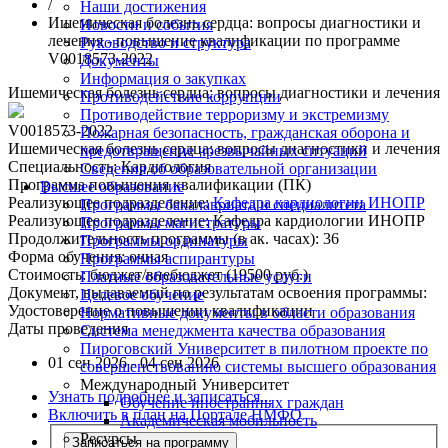
/
Наши достижения
Ишемическая болезнь сердца: вопросы диагностики и
Новости и события
лечения - повышение квалификации по программе
Руководство и структура
V0018573-2022
Документы
Информация о закупках
Ишемическая болезнь сердца: вопросы диагностики и лечения
Противодействие коррупции
Противодействие терроризму и экстремизму
V0018573-2022
Пожарная безопасность, гражданская оборона и
Ишемическая болезнь сердца: вопросы диагностики и лечения
предотвращение чрезвычайных ситуаций
Специальность:
Кардиология
Сведения об образовательной организации
Программа повышения квалификации (ПК)
Высшее образование
Реализующее подразделение:
Кафедра кардиологии ИНОПР
Программы бакалавриата и специалитета
Реализующее подразделение:
Кафедра кардиологии ИНОПР
Программы магистратуры
Продолжительность программы (в ак. часах):
36
Программы ординатуры
Форма обучения:
очная
Программы аспирантуры
Стоимость:
бюджет/внебюджет (19500 руб.)
Платные образовательные услуги
Документ, выдаваемый по результатам освоения программы:
Целевое обучение
Удостоверение о повышении квалификации
Нормативные документы в области образования
Даты проведения
Система менеджмента качества образования
Пироговский Университет в пилотном проекте по
01 сен 2026 - 04 сен 2026
совершенствованию системы высшего образования
Международный Университет
Узнать подробнее и записаться...
Обучение иностранных граждан
Включить в план на Портале НМФО
Академическая мобильность
Ресурсы
Записаться на программу