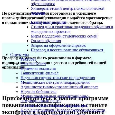
обучающихся
Университетский центр психологической
помощи
По результатам освоения программы и успешного
Поддержка обучающихся
прохождения итоговой аттестации выдаётся удостоверение
Центр компетенций
о повышении квалификации установленного образца.
Стипендии и грантовая поддержка обучения и
молодежных проектов
Меры поддержки студенческих семей
Оплата обучения
Запрос на оформление справок
Перевод и восстановление обучающихся
Структура
Программа может быть реализована в формате
Ректорат
корпоративного обучения с учетом потребностей вашей
Ученый Совет
организации.
Приемная комиссия
Ташкентский филиал
Научно-исследовательские подразделения
Медицинские центры и подразделения
Административно-управленческий аппарат
Научная библиотека
Мультипрофильный аккредитационно-
Присоединяйтесь к нашей программе
симуляционный центр
повышения квалификации и станьте
Советы и общественные организации
Клуб выпускников Пироговского университета
экспертом в кардиологии! Обновите
Департаменты и центры реализации