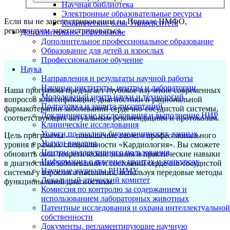
Научная библиотека
Электронные образовательные ресурсы
Если вы не зарегистрированны на Портале НМФО,
Клинические базы Университета
рекомендуем зарегистрироваться.
Дополнительное образование
Дополнительное профессиональное образование
Образование для детей и взрослых
Профессиональное обучение
Наука
Направления и результаты научной работы
Научные институты, центры и лаборатории
Наша программа предлагает глубокое изучение современных
Молодежный центр науки и технологий
вопросов классификации, диагностики и рациональной
Подготовка и защита диссертаций
фармакотерапии заболеваний сердечно-сосудистой системы,
Доклинические исследования и выполнение НИР
соответствующих актуальным рекомендациям и протоколам.
Клинические исследования
Услуги по анализу биомедицинских данных
Цель программы — повышение вашего профессионального
Услуги вивария
уровня в рамках специальности «Кардиология». Вы сможете
Центры коллективного пользования
обновить свои теоретические знания и практические навыки
Информация о научных грантах и конкурсах
в диагностике заболеваний и состояний сердечно-сосудистой
Научные журналы РНИМУ
системы у взрослого населения, используя передовые методы
Локальный этический комитет
функциональной диагностики.
Комиссия по контролю за содержанием и
использованием лабораторных животных
Патентные исследования и охрана интеллектуальной
собственности
Документы, регламентирующие научную