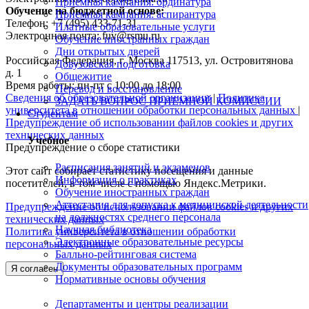
Приемная кампания: ординатура
Обучение на бюджетной основе:
Приемная кампания: аспирантура
Телефон: +7 (495) 433-71-31
Платные образовательные услуги
Электронная почта: fuv@rsmu.ru
Обучение иностранных граждан
Дни открытых дверей
Российская Федерация, г. Москва 117513, ул. Островитянова
Довузовская подготовка
д. 1
Общежитие
Время работы: пн-пт с 10:00 до 18:00
Перевод и восстановление
Сведения об образовательной организации
|
Политика
ЗАДАТЬ ВОПРОС ПРИЕМНОЙ КОМИССИИ
университета в отношении обработки персональных данных
|
Студентам
Предупреждение об использовании файлов cookies и других
технических данных
Учебное
Предупреждение о сборе статистики
Расписания занятий и экзаменов
Этот сайт собирает статистику посещения и данные
Информация о практиках
посетителей, в том числе с помощью Яндекс.Метрики.
Обучение иностранных граждан
Аттестация для допуска к медицинской деятельности
Предупреждение об использовании файлов cookies и других
на должностях среднего персонала
технических данных
Научная библиотека
Политика университета в отношении обработки
Электронные образовательные ресурсы
персональных данных
Балльно-рейтинговая система
Документы образовательных программ
Я согласен
Нормативные основы обучения
Департаменты и центры реализации