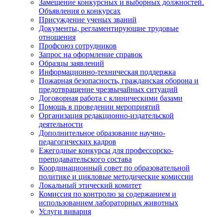
Замещение конкурсных и выборных должностей.
Объявления о конкурсах
Присуждение ученых званий
Документы, регламентирующие трудовые
отношения
Профсоюз сотрудников
Запрос на оформление справок
Образцы заявлений
Информационно-техническая поддержка
Пожарная безопасность, гражданская оборона и
предотвращение чрезвычайных ситуаций
Договорная работа с клиническими базами
Помощь в проведении мероприятий
Организация редакционно-издательской
деятельности
Дополнительное образование научно-
педагогических кадров
Ежегодные конкурсы для профессорско-
преподавательского состава
Координационный совет по образовательной
политике и цикловые методические комиссии
Локальный этический комитет
Комиссия по контролю за содержанием и
использованием лабораторных животных
Услуги вивария