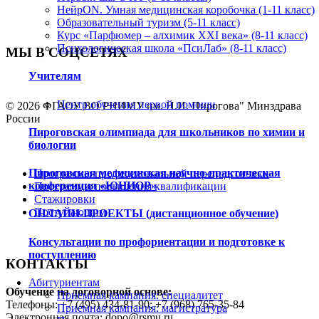
НейрON. Умная медицинская коробочка (1-11 класс)
Образовательный туризм (5-11 класс)
Курс «Парфюмер – алхимик XXI века» (8-11 класс)
Психологическая школа «ПсиЛаб» (8-11 класс)
МЫ В СОЦСЕТЯХ
Учителям
Центр обучения первой помощи
© 2026 ФГАОУ ВО РНИМУ им. Н.И. Пирогова" Минздрава
России
Пироговская олимпиада для школьников по химии и
биологии
Пироговская медицинская научно-практическая
Программы профессиональной переподготовки
конференция «ЮНИОР»
Программы повышения квалификации
Стажировки
Поступающим
ОНЛАЙН-ПРОЕКТЫ (дистанционное обучение)
Консультации по профориентации и подготовке к
поступлению
КОНТАКТЫ
Абитуриентам
Обучение на договорной основе:
Приемная кампания: специалитет
Телефоны: +7 (495) 434-81-90; +7 (968) 765-35-84
Приемная кампания: магистратура
Электронная почта: dopo@rsmu.ru