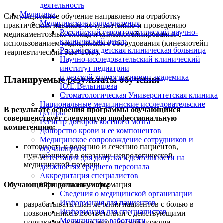
деятельность
Медицина
Симуляционное обучение направлено на отработку
Медицинские подразделения
практических навыков по назначению и проведению
Российский геронтологический научно-
медикаментозных блокад и кинезиотейпирования с
клинический центр
использованием медицинского оборудования (кинезиотейп
Российская детская клиническая больница
теарпевтический 5см*10м ).
Научно-исследовательский клинический
институт педиатрии
и детской хирургии имени академика
Планируемые результаты обучения
Ю.Е.Вельтищева
Стоматологическая Университетская клиника
Национальные медицинские исследовательские
В результате освоения программы обучающийся
центры
совершенствует следующую профессиональную
Регистр доноров костного мозга
компетенцию:
Донорство крови и ее компонентов
Медицинское сопровождение сотрудников и
готовность к ведению и лечению пациентов,
обучающихся
нуждающихся в оказании неврологической
Аттестация для допуска к деятельности на
медицинской помощи.
должностях среднего персонала
Аккредитация специалистов
Обучающийся должен уметь:
Официальная информация
Сведения о медицинской организации
Информация для пациентов
разрабатывать план лечения пациентов с болью в
Информация для специалистов
позвоночнике в соответствии с действующими
Медицинские работники
порядками оказания медицинской помощи,