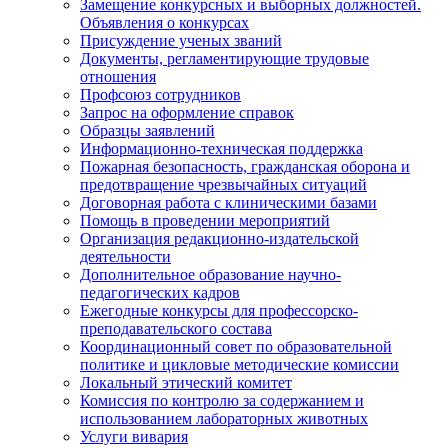
Замещение конкурсных и выборных должностей.
Объявления о конкурсах
Присуждение ученых званий
Документы, регламентирующие трудовые
отношения
Профсоюз сотрудников
Запрос на оформление справок
Образцы заявлений
Информационно-техническая поддержка
Пожарная безопасность, гражданская оборона и
предотвращение чрезвычайных ситуаций
Договорная работа с клиническими базами
Помощь в проведении мероприятий
Организация редакционно-издательской
деятельности
Дополнительное образование научно-
педагогических кадров
Ежегодные конкурсы для профессорско-
преподавательского состава
Координационный совет по образовательной
политике и цикловые методические комиссии
Локальный этический комитет
Комиссия по контролю за содержанием и
использованием лабораторных животных
Услуги вивария