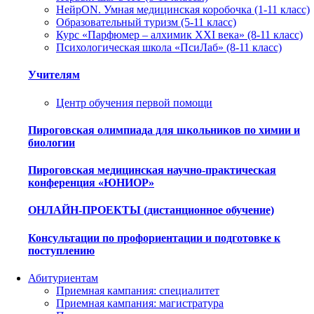
НейрON. Умная медицинская коробочка (1-11 класс)
Образовательный туризм (5-11 класс)
Курс «Парфюмер – алхимик XXI века» (8-11 класс)
Психологическая школа «ПсиЛаб» (8-11 класс)
Учителям
Центр обучения первой помощи
Пироговская олимпиада для школьников по химии и
биологии
Пироговская медицинская научно-практическая
конференция «ЮНИОР»
ОНЛАЙН-ПРОЕКТЫ (дистанционное обучение)
Консультации по профориентации и подготовке к
поступлению
Абитуриентам
Приемная кампания: специалитет
Приемная кампания: магистратура