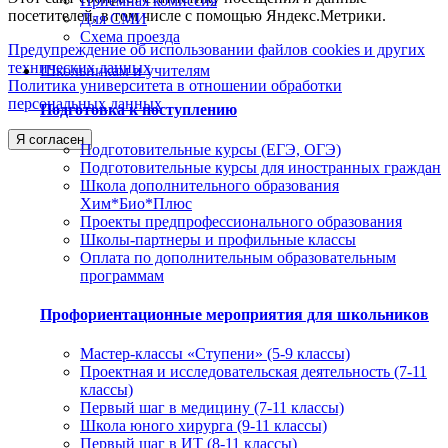
Приемная комиссия
посетителей, в том числе с помощью Яндекс.Метрики.
Для СМИ
Схема проезда
Предупреждение об использовании файлов cookies и других
технических данных
Школьникам и учителям
Политика университета в отношении обработки
персональных данных
Подготовка к поступлению
Я согласен
Подготовительные курсы (ЕГЭ, ОГЭ)
Подготовительные курсы для иностранных граждан
Школа дополнительного образования
Хим*Био*Плюс
Проекты предпрофессионального образования
Школы-партнеры и профильные классы
Оплата по дополнительным образовательным
программам
Профориентационные мероприятия для школьников
Мастер-классы «Ступени» (5-9 классы)
Проектная и исследовательская деятельность (7-11
классы)
Первый шаг в медицину (7-11 классы)
Школа юного хирурга (9-11 классы)
Первый шаг в ИТ (8-11 классы)