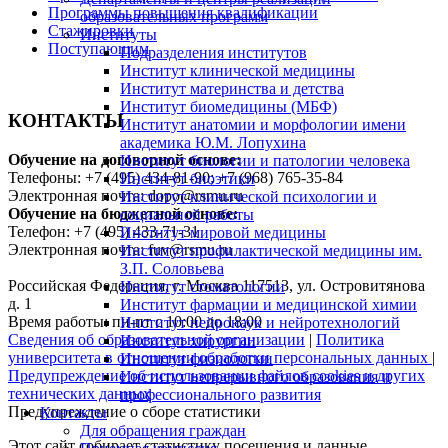
Программы повышения квалификации
образовательных программ
Стажировки
Институты
Поступающим
Подразделения институтов
Институт клинической медицины
Институт материнства и детства
Институт биомедицины (МБФ)
КОНТАКТЫ
Институт анатомии и морфологии имени
академика Ю.М. Лопухина
Обучение на договорной основе:
Институт биологии и патологии человека
Телефоны: +7 (495) 434-81-90; +7 (968) 765-35-84
Институт биоэтики
Электронная почта: dopo@rsmu.ru
Институт клинической психологии и
Обучение на бюджетной основе:
социальной работы
Телефон: +7 (495) 433-71-31
Институт мировой медицины
Электронная почта: fuv@rsmu.ru
Институт профилактической медицины им.
З.П. Соловьева
Российская Федерация, г. Москва 117513, ул. Островитянова
Институт стоматологии
д. 1
Институт фармации и медицинской химии
Время работы: пн-пт с 10:00 до 18:00
Институт нейронаук и нейротехнологий
Сведения об образовательной организации
|
Политика
Институт хирургии
университета в отношении обработки персональных данных
|
Институт физиологии
Предупреждение об использовании файлов cookies и других
Институт непрерывного образования и
технических данных
профессионального развития
Предупреждение о сборе статистики
Контакты
Для обращения граждан
Этот сайт собирает статистику посещения и данные