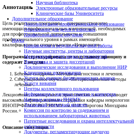
Научная библиотека
Аннотация
Электронные образовательные ресурсы
Клинические базы Университета
Дополнительное образование
Цель реализации программы – совершенствование
Дополнительное профессиональное образование
имеющихся профессиональных компетенций, необходимых
Образование для детей и взрослых
для профессиональной деятельности и повышения
Профессиональное обучение
профессионального уровня в рамках имеющейся
Наука
квалификации по специальности «Неврология».
Направления и результаты научной работы
Научные институты, центры и лаборатории
Молодежный центр науки и технологий
Программа структурирована по модульному принципу и
Подготовка и защита диссертаций
содержит 2 модуля:
Доклинические исследования и выполнение НИР
Клинические исследования
Болевые синдромы. Методы диагностики и лечения.
Услуги по анализу биомедицинских данных
Симуляционное обучение «Интервенционные методы
Услуги вивария
лечения».
Центры коллективного пользования
Информация о научных грантах и конкурсах
Лекционные, семинарские и практические занятия проводят
Научные журналы РНИМУ
высококвалифицированные сотрудники кафедры неврологии
Локальный этический комитет
ИНОПР ФГАОУ ВО РНИМУ им.
Н.И. П
ирогова Минздрава
Комиссия по контролю за содержанием и
России.
использованием лабораторных животных
Патентные исследования и охрана интеллектуальной
собственности
Описание симуляции
Документы, регламентирующие научную