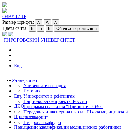
ОЗВУЧИТЬ
Размер шрифта:
A
A
A
Цвета сайта:
Б
Б
Б
Обычная версия сайта
ПИРОГОВСКИЙ УНИВЕРСИТЕТ
Eng
Университет
Университет сегодня
История
Eng
Университет в рейтингах
Национальные проекты России
ДПО
Программа развития "Приоритет 2030"
/
Передовая инженерная школа "Школа медицинской
Программы
инженерии"
/
Цифровая кафедра
Повышение квалификации медицинских работников
Пресса о нас