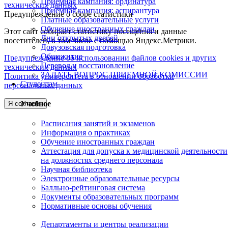
Приемная кампания: ординатура
технических данных
Приемная кампания: аспирантура
Предупреждение о сборе статистики
Платные образовательные услуги
Обучение иностранных граждан
Этот сайт собирает статистику посещения и данные
Дни открытых дверей
посетителей, в том числе с помощью Яндекс.Метрики.
Довузовская подготовка
Общежитие
Предупреждение об использовании файлов cookies и других
Перевод и восстановление
технических данных
ЗАДАТЬ ВОПРОС ПРИЕМНОЙ КОМИССИИ
Политика университета в отношении обработки
Студентам
персональных данных
Учебное
Я согласен
Расписания занятий и экзаменов
Информация о практиках
Обучение иностранных граждан
Аттестация для допуска к медицинской деятельности
на должностях среднего персонала
Научная библиотека
Электронные образовательные ресурсы
Балльно-рейтинговая система
Документы образовательных программ
Нормативные основы обучения
Департаменты и центры реализации