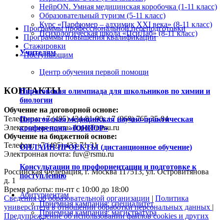
НейрON. Умная медицинская коробочка (1-11 класс)
Образовательный туризм (5-11 класс)
Курс «Парфюмер – алхимик XXI века» (8-11 класс)
Программы профессиональной переподготовки
Психологическая школа «ПсиЛаб» (8-11 класс)
Программы повышения квалификации
Стажировки
Учителям
Поступающим
Центр обучения первой помощи
КОНТАКТЫ
Пироговская олимпиада для школьников по химии и
биологии
Обучение на договорной основе:
Телефоны: +7 (495) 434-81-90; +7 (968) 765-35-84
Пироговская медицинская научно-практическая
Электронная почта: dopo@rsmu.ru
конференция «ЮНИОР»
Обучение на бюджетной основе:
Телефон: +7 (495) 433-71-31
ОНЛАЙН-ПРОЕКТЫ (дистанционное обучение)
Электронная почта: fuv@rsmu.ru
Консультации по профориентации и подготовке к
Российская Федерация, г. Москва 117513, ул. Островитянова
поступлению
д. 1
Время работы: пн-пт с 10:00 до 18:00
Абитуриентам
Сведения об образовательной организации
|
Политика
Приемная кампания: специалитет
университета в отношении обработки персональных данных
|
Приемная кампания: магистратура
Предупреждение об использовании файлов cookies и других