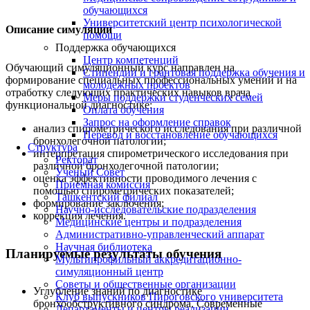
обучающихся
Университетский центр психологической
Описание симуляции
помощи
Поддержка обучающихся
Центр компетенций
Обучающий симуляционный курс направлен на
Стипендии и грантовая поддержка обучения и
формирование специальных профессиональных умений и на
молодежных проектов
отработку следующих практических навыков врача
Меры поддержки студенческих семей
функциональной диагностике:
Оплата обучения
Запрос на оформление справок
анализ спирометрического исследования при различной
Перевод и восстановление обучающихся
бронхолегочной патологии;
Структура
интерпретация спирометрического исследования при
Ректорат
различной бронхолегочной патологии;
Ученый Совет
оценка эффективности проводимого лечения с
Приемная комиссия
помощью спирометрических показателей;
Ташкентский филиал
формирование заключения;
Научно-исследовательские подразделения
коррекция лечения.
Медицинские центры и подразделения
Административно-управленческий аппарат
Научная библиотека
Планируемые результаты обучения
Мультипрофильный аккредитационно-
симуляционный центр
Советы и общественные организации
Углубление знаний по диагностике
Клуб выпускников Пироговского университета
бронхообструктивного синдрома. Современные
Департаменты и центры реализации