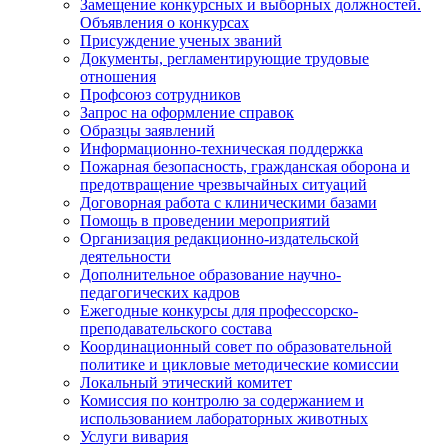
Замещение конкурсных и выборных должностей.
Объявления о конкурсах
Присуждение ученых званий
Документы, регламентирующие трудовые
отношения
Профсоюз сотрудников
Запрос на оформление справок
Образцы заявлений
Информационно-техническая поддержка
Пожарная безопасность, гражданская оборона и
предотвращение чрезвычайных ситуаций
Договорная работа с клиническими базами
Помощь в проведении мероприятий
Организация редакционно-издательской
деятельности
Дополнительное образование научно-
педагогических кадров
Ежегодные конкурсы для профессорско-
преподавательского состава
Координационный совет по образовательной
политике и цикловые методические комиссии
Локальный этический комитет
Комиссия по контролю за содержанием и
использованием лабораторных животных
Услуги вивария