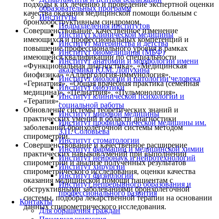
подходы к их лечению и проведение экспертной оценки
образовательных программ
качества оказания медицинской помощи больным с
Институты
бронхообструктивным синдромом.
Подразделения институтов
Совершенствование, качественное изменение
Институт клинической медицины
имеющихся и профессиональных компетенций и
Институт материнства и детства
повышение профессионального уровня в рамках
Институт биомедицины (МБФ)
имеющейся квалификации по специальности
Институт анатомии и морфологии имени
«Функциональная диагностика», «Медицинская
академика Ю.М. Лопухина
биофизика» «Аллергология-иммунология»,
Институт биологии и патологии человека
«Гериатрия», «Общая врачебная практика (семейная
Институт биоэтики
медицина)», «Педиатрия», «Пульмонология»,
Институт клинической психологии и
«Терапия».
социальной работы
Обновление системы теоретических знаний и
Институт мировой медицины
практических умений в области диагностики
Институт профилактической медицины им.
заболеваний бронхолёгочной системы методом
З.П. Соловьева
спирометрии.
Институт стоматологии
Совершенствование и качественное расширение
Институт фармации и медицинской химии
практических навыков/умений при выполнении
Институт нейронаук и нейротехнологий
спирометрии и анализе полученных результатов
Институт хирургии
спирометрического исследования, оценки качества
Институт физиологии
оказания медицинской помощи пациентам с
Институт непрерывного образования и
обструктивными заболеваниями бронхолегочной
профессионального развития
системы, подбора лекарственной терапии на основании
Контакты
данных спирометрического исследования.
Для обращения граждан