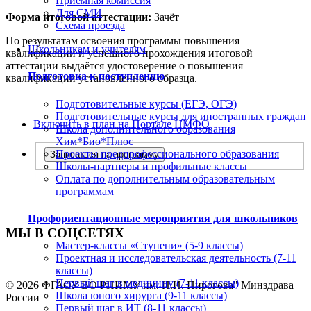
Приемная комиссия
Для СМИ
Форма итоговой аттестации:
Зачёт
Схема проезда
По результатам освоения программы повышения
Школьникам и учителям
квалификации и успешного прохождения итоговой
аттестации выдаётся удостоверение о повышения
Подготовка к поступлению
квалификации установленного образца.
Подготовительные курсы (ЕГЭ, ОГЭ)
Подготовительные курсы для иностранных граждан
Включить в план на Портале НМФО
Школа дополнительного образования
Хим*Био*Плюс
Проекты предпрофессионального образования
Записаться на программу
Школы-партнеры и профильные классы
Оплата по дополнительным образовательным
программам
Профориентационные мероприятия для школьников
МЫ В СОЦСЕТЯХ
Мастер-классы «Ступени» (5-9 классы)
Проектная и исследовательская деятельность (7-11
классы)
Первый шаг в медицину (7-11 классы)
© 2026 ФГАОУ ВО РНИМУ им. Н.И. Пирогова" Минздрава
Школа юного хирурга (9-11 классы)
России
Первый шаг в ИТ (8-11 классы)