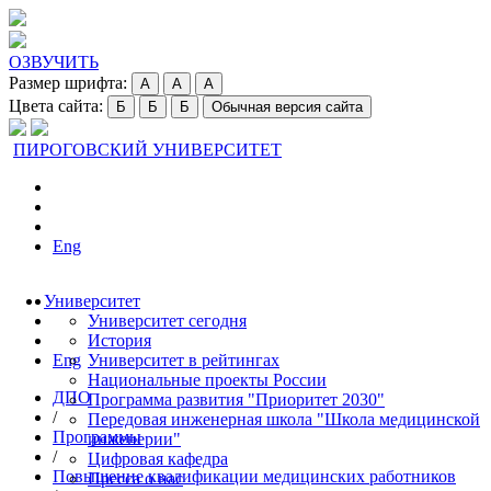
ОЗВУЧИТЬ
Размер шрифта:
A
A
A
Цвета сайта:
Б
Б
Б
Обычная версия сайта
ПИРОГОВСКИЙ УНИВЕРСИТЕТ
Eng
Университет
Университет сегодня
История
Eng
Университет в рейтингах
Национальные проекты России
ДПО
Программа развития "Приоритет 2030"
/
Передовая инженерная школа "Школа медицинской
Программы
инженерии"
/
Цифровая кафедра
Повышение квалификации медицинских работников
Пресса о нас