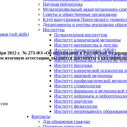
Научная библиотека
Мультипрофильный аккредитационно-сим
Советы и общественные организации
Клуб выпускников Пироговского универс
Департаменты и центры реализации образ
Институты
в (soft skills)
Подразделения институтов
Институт клинической медицины
Институт материнства и детства
Институт биомедицины (МБФ)
декабря 2012 г. № 273-ФЗ «Об образовании в Российской Феде
Институт анатомии и морфологии и
 итоговую аттестацию, выдаются документы о квалификац
Институт биологии и патологии чел
Институт биоэтики
Институт клинической психологии и
Институт мировой медицины
Институт профилактической медицин
Институт стоматологии
Институт фармации и медицинской 
Институт нейронаук и нейротехноло
Институт хирургии
ссии
Институт физиологии
Институт непрерывного образования
Контакты
Для обращения граждан
Приемная комиссия