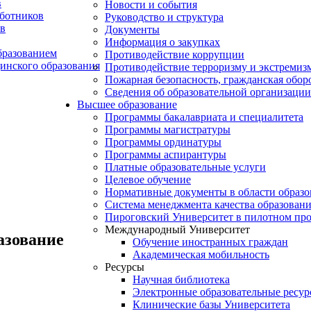
в
Новости и события
аботников
Руководство и структура
в
Документы
Информация о закупках
бразованием
Противодействие коррупции
инского образования
Противодействие терроризму и экстремиз
Пожарная безопасность, гражданская обо
Сведения об образовательной организации
Высшее образование
Программы бакалавриата и специалитета
Программы магистратуры
Программы ординатуры
Программы аспирантуры
Платные образовательные услуги
Целевое обучение
Нормативные документы в области образо
Система менеджмента качества образован
Пироговский Университет в пилотном про
Международный Университет
азование
Обучение иностранных граждан
Академическая мобильность
Ресурсы
Научная библиотека
Электронные образовательные ресу
Клинические базы Университета