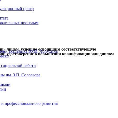
уляционный центр
итета
овательных программ
рации» лицам, успешно освоившим соответствующую
мени академика Ю.М. Лопухина
ии: удостоверение о повышении квалификации или диплом
овека
 социальной работы
ы им. З.П. Соловьева
химии
гий
 и профессионального развития