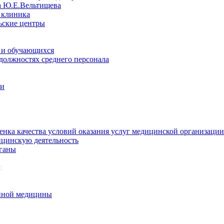
а Ю.Е.Вельтищева
 клиника
ьские центры
 и обучающихся
 должностях среднего персонала
ии
енка качества условий оказания услуг медицинской организации
цинскую деятельность
ганы
м
нной медицины