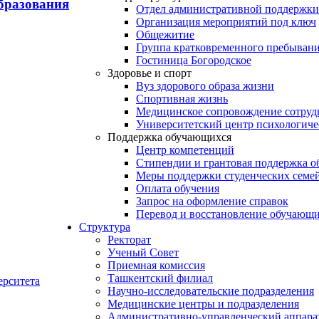
бразования
Отдел административной поддержки
Организация мероприятий под ключ
Общежитие
Группа кратковременного пребывани
Гостиница Богородское
Здоровье и спорт
Вуз здорового образа жизни
Спортивная жизнь
Медицинское сопровождение сотруд
Университетский центр психологич
Поддержка обучающихся
Центр компетенций
Стипендии и грантовая поддержка о
Меры поддержки студенческих семе
Оплата обучения
Запрос на оформление справок
Перевод и восстановление обучающ
Структура
Ректорат
Ученый Совет
Приемная комиссия
Ташкентский филиал
ерситета
Научно-исследовательские подразделения
Медицинские центры и подразделения
Административно-управленческий аппара