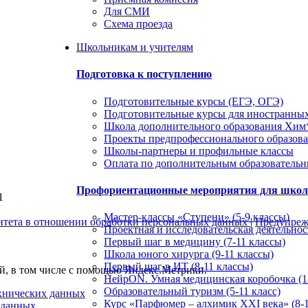
Для СМИ
Схема проезда
Школьникам и учителям
Подготовка к поступлению
Подготовительные курсы (ЕГЭ, ОГЭ)
Подготовительные курсы для иностранны
Школа дополнительного образования Хи
Проекты предпрофессионального образов
Школы-партнеры и профильные классы
Оплата по дополнительным образователь
Профориентационные мероприятия для шко
1
Мастер-классы «Ступени» (5-9 классы)
итета в отношении обработки персональных данных
|
Предупрежд
Проектная и исследовательская деятельност
Первый шаг в медицину (7-11 классы)
Школа юного хирурга (9-11 классы)
Первый шаг в ИТ (8-11 классы)
ей, в том числе с помощью Яндекс.Метрики.
НейрON. Умная медицинская коробочка (1-
Образовательный туризм (5-11 класс)
ехнических данных
Курс «Парфюмер – алхимик XXI века» (8-1
 данных