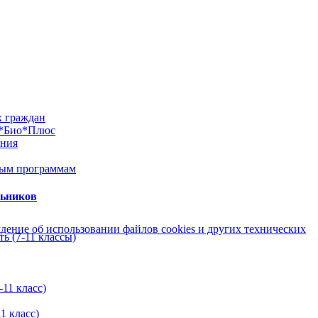
х граждан
м*Био*Плюс
ания
ным программам
льников
ение об использовании файлов cookies и других технических
ь (7-11 классы)
11 класс)
1 класс)