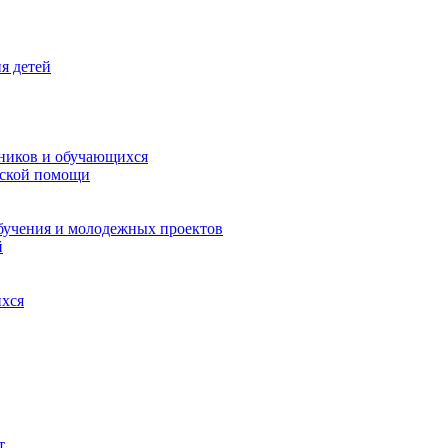
я детей
ников и обучающихся
еской помощи
бучения и молодежных проектов
й
ихся
т