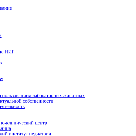
вание
и
ие НИР
ых
ах
использованием лабораторных животных
ектуальной собственности
еятельность
но-клинический центр
ьница
кий институт педиатрии