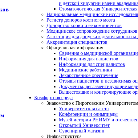
и детской хирургии имени академик
ков
Стоматологическая Университетская
Национальные медицинские исследовател
Регистр доноров костного мозга
Донорство крови и ее компонентов
Медицинское сопровождение сотрудников
Аттестация для допуска к деятельности на
Аккредитация специалистов
Официальная информация
Сведения о медицинской организац
Информация для пациентов
Информация для специалистов
Медицинские работники
Лекарственное обеспечение
Отзывы пациентов и независимая оц
Документы, регламентирующие меди
Вышестоящие и контролирующие ор
Комфортная среда
Знакомство с Пироговским Университето
Университетская газета
Конференции и олимпиады
ем
Музей истории РНИМУ и отечестве
Открытый Университет
Сувенирный магазин
Инфраструктура