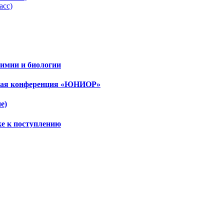
асс)
имии и биологии
ская конференция «ЮНИОР»
е)
ке к поступлению