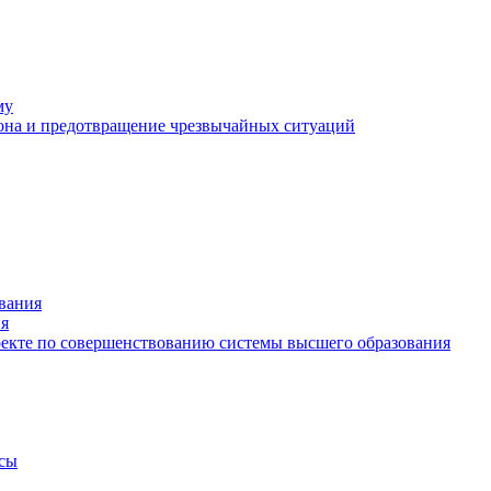
му
рона и предотвращение чрезвычайных ситуаций
вания
ия
екте по совершенствованию системы высшего образования
рсы