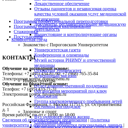
Лекарственное обеспечение
Отзывы пациентов и независимая оценка
качества условий оказания услуг медицинской
организации
Программы профессиональной переподготовки
Документы, регламентирующие медицинскую
Программы повышения квалификации
деятельность
Стажировки
Вышестоящие и контролирующие органы
Поступающим
Комфортная среда
Знакомство с Пироговским Университетом
Университетская газета
Конференции и олимпиады
КОНТАКТЫ
Музей истории РНИМУ и отечественной
медицины
Обучение на договорной основе:
Открытый Университет
Телефоны: +7 (495) 434-81-90; +7 (968) 765-35-84
Сувенирный магазин
Электронная почта: dopo@rsmu.ru
Инфраструктура
Обучение на бюджетной основе:
Отдел административной поддержки
Телефон: +7 (495) 433-71-31
Организация мероприятий под ключ
Электронная почта: fuv@rsmu.ru
Общежитие
Группа кратковременного пребывания детей
Российская Федерация, г. Москва 117513, ул. Островитянова
Гостиница Богородское
д. 1
Здоровье и спорт
Время работы: пн-пт с 10:00 до 18:00
Вуз здорового образа жизни
Сведения об образовательной организации
|
Политика
Спортивная жизнь
университета в отношении обработки персональных данных
|
Медицинское сопровождение сотрудников и