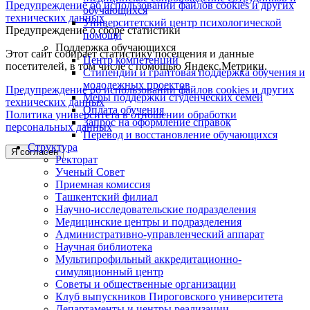
Предупреждение об использовании файлов cookies и других
обучающихся
технических данных
Университетский центр психологической
Предупреждение о сборе статистики
помощи
Поддержка обучающихся
Этот сайт собирает статистику посещения и данные
Центр компетенций
посетителей, в том числе с помощью Яндекс.Метрики.
Стипендии и грантовая поддержка обучения и
молодежных проектов
Предупреждение об использовании файлов cookies и других
Меры поддержки студенческих семей
технических данных
Оплата обучения
Политика университета в отношении обработки
Запрос на оформление справок
персональных данных
Перевод и восстановление обучающихся
Структура
Я согласен
Ректорат
Ученый Совет
Приемная комиссия
Ташкентский филиал
Научно-исследовательские подразделения
Медицинские центры и подразделения
Административно-управленческий аппарат
Научная библиотека
Мультипрофильный аккредитационно-
симуляционный центр
Советы и общественные организации
Клуб выпускников Пироговского университета
Департаменты и центры реализации