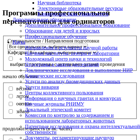
Научная библиотека
Электронные образовательные ресурсы
Программы профессиональной
Клинические базы Университета
Дополнительное образование
переподготовки для ординаторов
Дополнительное профессиональное образование
Образование для детей и взрослых
Профессиональное обучение
Специальности / Направления подготовки
Наука
Направления и результаты научной работы
Кафедры
Научные институты, центры и лаборатории
Молодежный центр науки и технологий
выбрать программы с активными датами проведения
Подготовка и защита диссертаций
Доклинические исследования и выполнение НИР
Клинические исследования
начало обучения
Услуги по анализу биомедицинских данных
Услуги вивария
весной
Центры коллективного пользования
летом
Информация о научных грантах и конкурсах
осенью
Научные журналы РНИМУ
Локальный этический комитет
зимой
Комиссия по контролю за содержанием и
использованием лабораторных животных
Патентные исследования и охрана интеллектуальной
продолжительность (в ак. часах)
собственности
Документы, регламентирующие научную