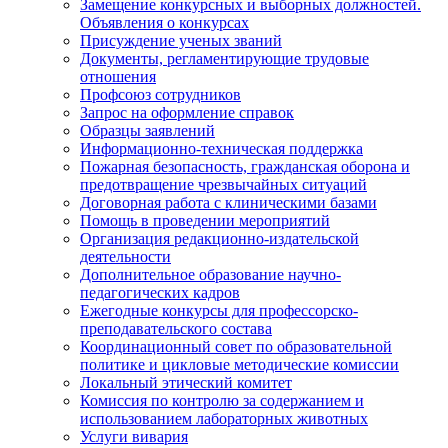
Замещение конкурсных и выборных должностей.
Объявления о конкурсах
Присуждение ученых званий
Документы, регламентирующие трудовые
отношения
Профсоюз сотрудников
Запрос на оформление справок
Образцы заявлений
Информационно-техническая поддержка
Пожарная безопасность, гражданская оборона и
предотвращение чрезвычайных ситуаций
Договорная работа с клиническими базами
Помощь в проведении мероприятий
Организация редакционно-издательской
деятельности
Дополнительное образование научно-
педагогических кадров
Ежегодные конкурсы для профессорско-
преподавательского состава
Координационный совет по образовательной
политике и цикловые методические комиссии
Локальный этический комитет
Комиссия по контролю за содержанием и
использованием лабораторных животных
Услуги вивария