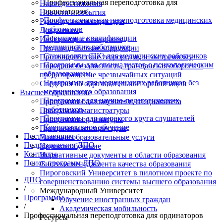
Профессиональная переподготовка для
Наши достижения
ординаторов
Новости и события
Профессиональная переподготовка медицинских
Руководство и структура
работников
Документы
Повышение квалификации
Информация о закупках
медицинских работников
Противодействие коррупции
Стажировки (ПК) для медицинских работников
Противодействие терроризму и экстремизму
Программы для специалистов с психологическим
Пожарная безопасность, гражданская оборона и
образованием
предотвращение чрезвычайных ситуаций
Программы для медицинских работников без
Сведения об образовательной организации
медицинского образования
Высшее образование
Программы для научно-педагогических
Программы бакалавриата и специалитета
работников
Программы магистратуры
Программы для широкого круга слушателей
Программы ординатуры
Корпоративное обучение
Программы аспирантуры
Поступающим
Платные образовательные услуги
Подразделения ДПО
Целевое обучение
Контакты
Нормативные документы в области образования
Поиск программ ДПО
Система менеджмента качества образования
Пироговский Университет в пилотном проекте по
ДПО
совершенствованию системы высшего образования
/
Международный Университет
Программы
Обучение иностранных граждан
/
Академическая мобильность
Профессиональная переподготовка для ординаторов
Ресурсы