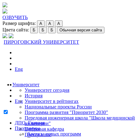
ОЗВУЧИТЬ
Размер шрифта:
A
A
A
Цвета сайта:
Б
Б
Б
Обычная версия сайта
ПИРОГОВСКИЙ УНИВЕРСИТЕТ
Eng
Университет
Университет сегодня
История
Eng
Университет в рейтингах
Национальные проекты России
Программа развития "Приоритет 2030"
Передовая инженерная школа "Школа медицинской
ДПО. Главная
инженерии"
Программы
Цифровая кафедра
Анонсы новых программ
Пресса о нас