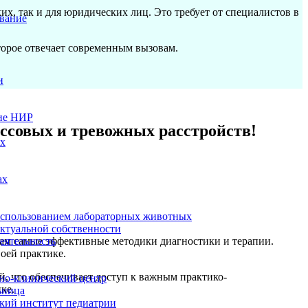
х, так и для юридических лиц. Это требует от специалистов в
вание
торое отвечает современным вызовам.
и
ие НИР
ессовых и тревожных расстройств!
ых
ах
использованием лабораторных животных
ектуальной собственности
еятельность
вам самые эффективные методики диагностики и терапии.
оей практике.
, что обеспечивает доступ к важным практико-
но-клинический центр
ке.
ьница
кий институт педиатрии