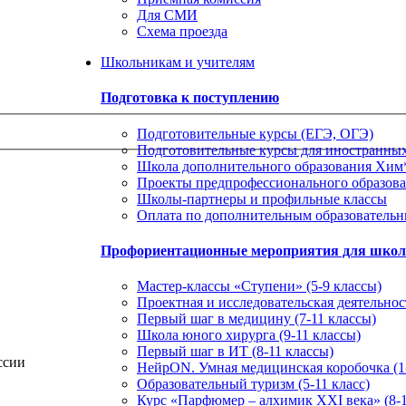
Для СМИ
Схема проезда
Школьникам и учителям
Подготовка к поступлению
Подготовительные курсы (ЕГЭ, ОГЭ)
Подготовительные курсы для иностранны
Школа дополнительного образования Хи
Проекты предпрофессионального образов
Школы-партнеры и профильные классы
Оплата по дополнительным образователь
Профориентационные мероприятия для шко
Мастер-классы «Ступени» (5-9 классы)
Проектная и исследовательская деятельност
Первый шаг в медицину (7-11 классы)
Школа юного хирурга (9-11 классы)
Первый шаг в ИТ (8-11 классы)
ссии
НейрON. Умная медицинская коробочка (1-
Образовательный туризм (5-11 класс)
Курс «Парфюмер – алхимик XXI века» (8-1