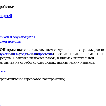
ройствах.
я детей
ников и обучающихся
еской помощи
ТОП-практик»
с использованием симуляционных тренажеров (в
рмирование у специалистов практических навыков применения
бучения и молодежных проектов
едств. Практика включает работу в шлемах виртуальной
й
направлен на отработку следующих практических навыков:
ихся
равматичское стрессовое расстройство).
т