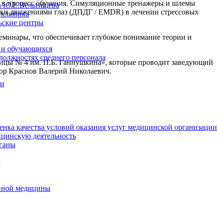
я в процесс обучения. Симуляционные тренажеры и шлемы
а Ю.Е.Вельтищева
тки движениями глаз (ДПДГ / EMDR) в лечении стрессовых
 клиника
ьские центры
еминары, что обеспечивает глубокое понимание теории и
 и обучающихся
 должностях среднего персонала
ницы
№ 4
им.
П.Б. Ганнушкина
», которые проводит заведующий
ор Краснов Валерий Николаевич.
ии
енка качества условий оказания услуг медицинской организации
цинскую деятельность
ганы
м
нной медицины