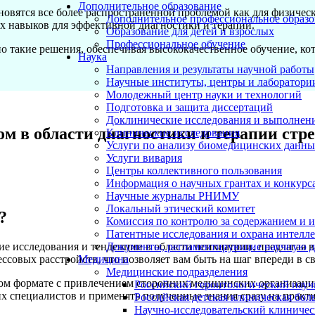
Дополнительное образование
овятся все более распространенной проблемой как для физически
Дополнительное профессиональное образо
их навыков для эффективной диагностики и терапии.
Образование для детей и взрослых
Профессиональное обучение
о такие решения, обеспечивая высококачественное обучение, ко
Наука
Направления и результаты научной работы
Научные институты, центры и лаборатори
Молодежный центр науки и технологий
Подготовка и защита диссертаций
Доклинические исследования и выполнен
ом в области диагностики и терапии стр
Клинические исследования
Услуги по анализу биомедицинских данн
Услуги вивария
Центры коллективного пользования
Информация о научных грантах и конкурс
Научные журналы РНИМУ
Локальный этический комитет
?
Комиссия по контролю за содержанием и 
Патентные исследования и охрана интелл
Документы, регламентирующие научную д
 исследования и тенденции в области психиатрии, предлагая 
Медицина
совых расстройств, что позволяет вам быть на шаг впереди в св
Медицинские подразделения
ом формате с привлечением сторонних медицинских организаций
Российский геронтологический науч
х специалистов и применять полученные знания сразу на практи
Российская детская клиническая бол
Научно-исследовательский клиничес