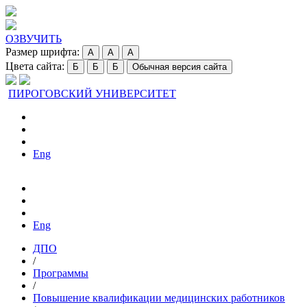
ОЗВУЧИТЬ
Размер шрифта:
A
A
A
Цвета сайта:
Б
Б
Б
Обычная версия сайта
ПИРОГОВСКИЙ УНИВЕРСИТЕТ
Eng
Eng
ДПО
/
Программы
/
Повышение квалификации медицинских работников