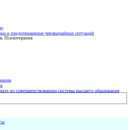
му
рона и предотвращение чрезвычайных ситуаций
я, Психотерапия
вания
ия
екте по совершенствованию системы высшего образования
рсы