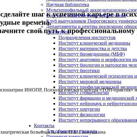
Научная библиотека
Мультипрофильный аккредитационно-сим
сделайте шаг к успешной карьере в пси
Советы и общественные организации
Клуб выпускников Пироговского универс
удные времена.
Департаменты и центры реализации образ
начните свой путь к профессиональному 
Институты
Подразделения институтов
Институт клинической медицины
Институт материнства и детства
Институт биомедицины (МБФ)
Институт анатомии и морфологии и
Институт биологии и патологии чел
Институт биоэтики
Институт клинической психологии и
Институт мировой медицины
Институт профилактической медицин
ы психиатрии ИНОПР, Психологического центра «ТОП-практик» 
Институт стоматологии
Институт фармации и медицинской 
Институт нейронаук и нейротехноло
Институт хирургии
Институт физиологии
Институт непрерывного образования
Контакты
Для обращения граждан
психиатрическая больница № 4 им. П.Б. Ганнушкина
Приемная комиссия