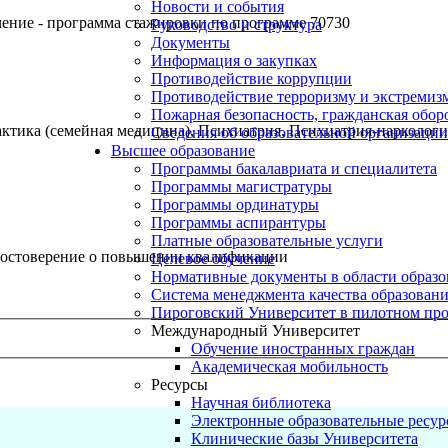
Новости и события
чение - программа стажировки по программе 70730
Руководство и структура
Документы
Информация о закупках
Противодействие коррупции
Противодействие терроризму и экстремиз
Пожарная безопасность, гражданская обо
ктика (семейная медицина), Психиатрия, Психиатрия-наркологи
Сведения об образовательной организации
Высшее образование
Программы бакалавриата и специалитета
Программы магистратуры
Программы ординатуры
Программы аспирантуры
Платные образовательные услуги
остоверение о повышении квалификации
Целевое обучение
Нормативные документы в области образо
Система менеджмента качества образован
Пироговский Университет в пилотном про
Международный Университет
Обучение иностранных граждан
Академическая мобильность
Ресурсы
Научная библиотека
Электронные образовательные ресу
Клинические базы Университета