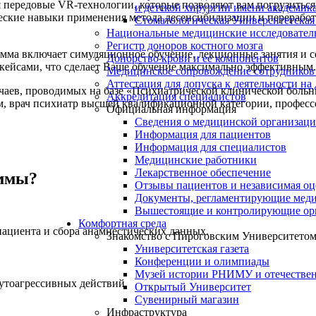
 передовые VR-технологии, которые позволяют вам погрузитьс
и детской хирургии имени академик
ческие навыки применения метода десенсибилизации и перерабо
Стоматологическая Университетская
Национальные медицинские исследовател
Регистр доноров костного мозга
мма включает симуляционное обучение, лекционные занятия и с
Донорство крови и ее компонентов
 кейсами, что сделает Ваше обучение максимально эффективным.
Медицинское сопровождение сотрудников
Аттестация для допуска к деятельности на
чаев, проводимых на базе «Психиатрической клинической боль
Аккредитация специалистов
 врач психиатр высшей квалификационной категории, професс
Официальная информация
Сведения о медицинской организац
Информация для пациентов
Информация для специалистов
Медицинские работники
Лекарственное обеспечение
аммы?
Отзывы пациентов и независимая оц
Документы, регламентирующие меди
Вышестоящие и контролирующие ор
Комфортная среда
ациента и сбора анамнестических данных.
Знакомство с Пироговским Университето
Университетская газета
Конференции и олимпиады
Музей истории РНИМУ и отечестве
утоагрессивных действий.
Открытый Университет
Сувенирный магазин
Инфраструктура