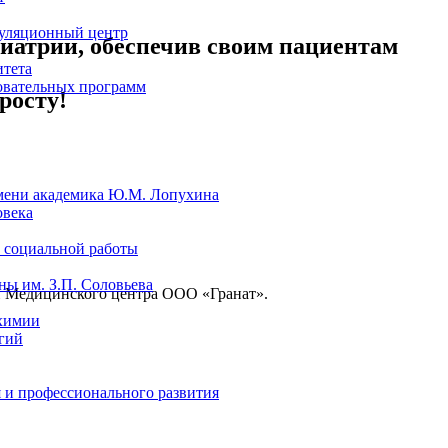
уляционный центр
хиатрии, обеспечив своим пациентам
итета
овательных программ
росту!
мени академика Ю.М. Лопухина
овека
 социальной работы
ы им. З.П. Соловьева
и Медицинского центра ООО «Гранат».
химии
гий
 и профессионального развития