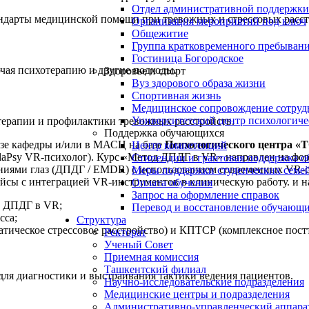
Отдел административной поддержки
ндарты медицинской помощи при тревожных и стрессовых расст
Организация мероприятий под ключ
Общежитие
Группа кратковременного пребывани
Гостиница Богородское
чая психотерапию и другие подходы.
Здоровье и спорт
Вуз здорового образа жизни
Спортивная жизнь
Медицинское сопровождение сотруд
Университетский центр психологич
терапии и профилактики тревожных расстройств.
Поддержка обучающихся
зе кафедры и/или в МАСЦ на базе
Психологического центра «
Центр компетенций
alaPsy VR-психолог). Курс «Метод ДПДГ в VR» направлен на фо
Стипендии и грантовая поддержка о
ниями глаз (ДПДГ / EMDR) с использованием современных VR-ср
Меры поддержки студенческих семе
кейсы с интеграцией VR-инструментов в клиническую работу. и 
Оплата обучения
Запрос на оформление справок
а ДПДГ в VR;
Перевод и восстановление обучающ
сса;
Структура
ическое стрессовое расстройство) и КПТСР (комплексное постт
Ректорат
Ученый Совет
Приемная комиссия
Ташкентский филиал
ля диагностики и выстраивания тактики ведения пациентов.
Научно-исследовательские подразделения
Медицинские центры и подразделения
Административно-управленческий аппара