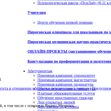
Психологическая школа «ПсиЛаб» (8-11 кл
Учителям
Центр обучения первой помощи
Пироговская олимпиада для школьников по х
Пироговская медицинская научно-практиче
ОНЛАЙН-ПРОЕКТЫ (дистанционное обучени
Консультации по профориентации и подготов
Абитуриентам
Приемная кампания: специалитет
1
Приемная кампания: магистратура
Приемная кампания: ординатура
итета в отношении обработки персональных данных
|
Предупрежд
Приемная кампания: аспирантура
Платные образовательные услуги
Обучение иностранных граждан
Дни открытых дверей
ей, в том числе с помощью Яндекс.Метрики.
Довузовская подготовка