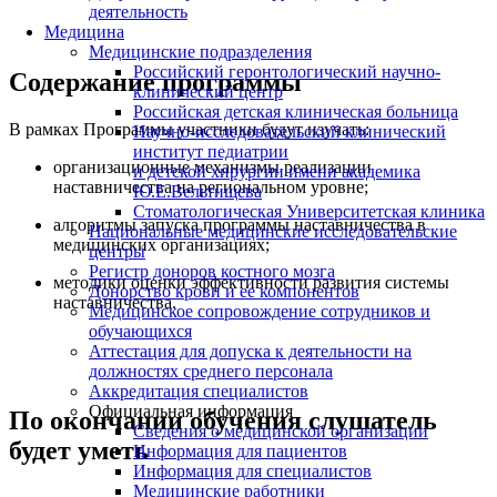
деятельность
Медицина
Медицинские подразделения
Российский геронтологический научно-
Содержание программы
клинический центр
Российская детская клиническая больница
В рамках Программы участники будут изучать:
Научно-исследовательский клинический
институт педиатрии
организационные механизмы реализации
и детской хирургии имени академика
наставничества на региональном уровне;
Ю.Е.Вельтищева
Стоматологическая Университетская клиника
алгоритмы запуска программы наставничества в
Национальные медицинские исследовательские
медицинских организациях;
центры
Регистр доноров костного мозга
методики оценки эффективности развития системы
Донорство крови и ее компонентов
наставничества.
Медицинское сопровождение сотрудников и
обучающихся
Аттестация для допуска к деятельности на
должностях среднего персонала
Аккредитация специалистов
Официальная информация
По окончании обучения слушатель
Сведения о медицинской организации
будет уметь
Информация для пациентов
Информация для специалистов
Медицинские работники