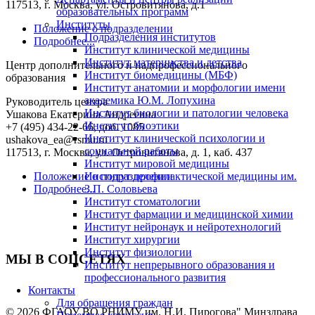
117513, г. Москва, ул. Островитянова, д.1
образовательных программ
Институты
Положение о подразделении
Подразделения институтов
Подробнее...
Институт клинической медицины
Институт материнства и детства
Центр дополнительного и надпрофессионального
Институт биомедицины (МБФ)
образования
Институт анатомии и морфологии имени
академика Ю.М. Лопухина
Руководитель центра
Институт биологии и патологии человека
Ушакова Екатерина Андреевна
Институт биоэтики
+7 (495) 434-22-66, доб. 1085
Институт клинической психологии и
ushakova_ea@rsmu.ru
социальной работы
117513, г. Москва, ул. Островитянова, д. 1, каб. 437
Институт мировой медицины
Положение о подразделении
Институт профилактической медицины им.
Подробнее...
З.П. Соловьева
Институт стоматологии
Институт фармации и медицинской химии
Институт нейронаук и нейротехнологий
Институт хирургии
Институт физиологии
МЫ В СОЦСЕТЯХ
Институт непрерывного образования и
профессионального развития
Контакты
Для обращения граждан
© 2026 ФГАОУ ВО РНИМУ им. Н.И. Пирогова" Минздрава