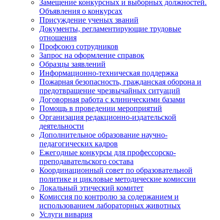
Замещение конкурсных и выборных должностей.
Объявления о конкурсах
Присуждение ученых званий
Документы, регламентирующие трудовые
отношения
Профсоюз сотрудников
Запрос на оформление справок
Образцы заявлений
Информационно-техническая поддержка
Пожарная безопасность, гражданская оборона и
предотвращение чрезвычайных ситуаций
Договорная работа с клиническими базами
Помощь в проведении мероприятий
Организация редакционно-издательской
деятельности
Дополнительное образование научно-
педагогических кадров
Ежегодные конкурсы для профессорско-
преподавательского состава
Координационный совет по образовательной
политике и цикловые методические комиссии
Локальный этический комитет
Комиссия по контролю за содержанием и
использованием лабораторных животных
Услуги вивария