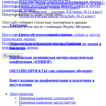
университета в отношении обработки персональных данных
|
НейрON. Умная медицинская коробочка (1-11 класс)
Предупреждение об использовании файлов cookies и других
Образовательный туризм (5-11 класс)
технических данных
Курс «Парфюмер – алхимик XXI века» (8-11 класс)
Предупреждение о сборе статистики
Психологическая школа «ПсиЛаб» (8-11 класс)
Этот сайт собирает статистику посещения и данные
Учителям
посетителей, в том числе с помощью Яндекс.Метрики.
Предупреждение об использовании файлов cookies и других
Центр обучения первой помощи
технических данных
Политика университета в отношении обработки
Пироговская олимпиада для школьников по химии и
персональных данных
биологии
Я согласен
Пироговская медицинская научно-практическая
конференция «ЮНИОР»
ОНЛАЙН-ПРОЕКТЫ (дистанционное обучение)
Консультации по профориентации и подготовке к
поступлению
Абитуриентам
Приемная кампания: специалитет
Приемная кампания: магистратура