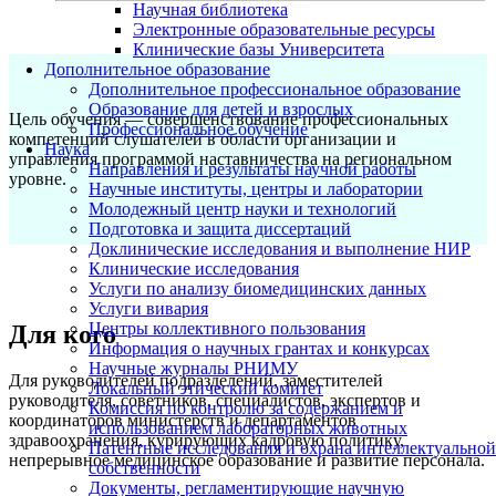
Научная библиотека
Электронные образовательные ресурсы
Клинические базы Университета
Дополнительное образование
Дополнительное профессиональное образование
Образование для детей и взрослых
Цель обучения — с
овершенствование профессиональных
Профессиональное обучение
компетенций слушателей в области организации и
Наука
управления программой наставничества на региональном
Направления и результаты научной работы
уровне.
Научные институты, центры и лаборатории
Молодежный центр науки и технологий
Подготовка и защита диссертаций
Доклинические исследования и выполнение НИР
Клинические исследования
Услуги по анализу биомедицинских данных
Услуги вивария
Центры коллективного пользования
Для кого
Информация о научных грантах и конкурсах
Научные журналы РНИМУ
Для руководителей подразделений, заместителей
Локальный этический комитет
руководителя, советников, специалистов, экспертов и
Комиссия по контролю за содержанием и
координаторов министерств и департаментов
использованием лабораторных животных
здравоохранения, курирующих кадровую политику,
Патентные исследования и охрана интеллектуальной
непрерывное медицинское образование и развитие персонала.
собственности
Документы, регламентирующие научную