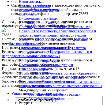
/
Наши достижения
Система наставничества в здравоохранении региона: от
Новости и события
нормативной базы до эффективной практики -
Руководство и структура
повышение квалификации по программе 76663
Документы
Информация о закупках
Система наставничества в здравоохранении региона: от
Противодействие коррупции
нормативной базы до эффективной практики
Противодействие терроризму и экстремизму
Пожарная безопасность, гражданская оборона и
76663
предотвращение чрезвычайных ситуаций
Система наставничества в здравоохранении региона: от
Сведения об образовательной организации
нормативной базы до эффективной практики
Высшее образование
Программа повышения квалификации (ПК)
Программы бакалавриата и специалитета
Реализующее подразделение:
Центр дополнительного и
Программы магистратуры
надпрофессионального образования
Программы ординатуры
Реализующее подразделение:
Центр дополнительного и
Программы аспирантуры
надпрофессионального образования
Платные образовательные услуги
Продолжительность программы (в ак. часах):
18
Целевое обучение
Форма обучения:
очно-заочная
Нормативные документы в области образования
Документ, выдаваемый по результатам освоения программы:
Система менеджмента качества образования
Удостоверение о повышении квалификации
Пироговский Университет в пилотном проекте по
Даты проведения:
по запросу
совершенствованию системы высшего образования
Международный Университет
Узнать подробнее и записаться...
Обучение иностранных граждан
Академическая мобильность
Записаться на программу
Ресурсы