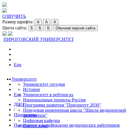
ОЗВУЧИТЬ
Размер шрифта:
A
A
A
Цвета сайта:
Б
Б
Б
Обычная версия сайта
ПИРОГОВСКИЙ УНИВЕРСИТЕТ
Eng
Университет
Университет сегодня
История
Eng
Университет в рейтингах
Национальные проекты России
ДПО
Программа развития "Приоритет 2030"
/
Передовая инженерная школа "Школа медицинской
Программы
инженерии"
/
Цифровая кафедра
Повышение квалификации медицинских работников
Пресса о нас