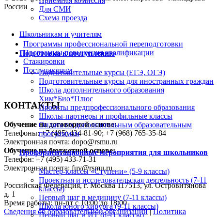
Приемная комиссия
России
Для СМИ
Схема проезда
Школьникам и учителям
Программы профессиональной переподготовки
Программы повышения квалификации
Подготовка к поступлению
Стажировки
Поступающим
Подготовительные курсы (ЕГЭ, ОГЭ)
Подготовительные курсы для иностранных граждан
Школа дополнительного образования
Хим*Био*Плюс
КОНТАКТЫ
Проекты предпрофессионального образования
Школы-партнеры и профильные классы
Обучение на договорной основе:
Оплата по дополнительным образовательным
Телефоны: +7 (495) 434-81-90; +7 (968) 765-35-84
программам
Электронная почта: dopo@rsmu.ru
Обучение на бюджетной основе:
Профориентационные мероприятия для школьников
Телефон: +7 (495) 433-71-31
Электронная почта: fuv@rsmu.ru
Мастер-классы «Ступени» (5-9 классы)
Проектная и исследовательская деятельность (7-11
Российская Федерация, г. Москва 117513, ул. Островитянова
классы)
д. 1
Первый шаг в медицину (7-11 классы)
Время работы: пн-пт с 10:00 до 18:00
Школа юного хирурга (9-11 классы)
Сведения об образовательной организации
|
Политика
Первый шаг в ИТ (8-11 классы)