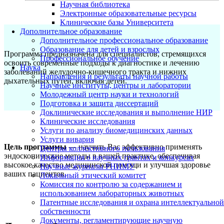
Научная библиотека
Электронные образовательные ресурсы
Клинические базы Университета
Дополнительное образование
Дополнительное профессиональное образование
Образование для детей и взрослых
Программа предназначена для специалистов, стремящихся
Профессиональное обучение
освоить современные подходы к диагностике и лечению
Наука
заболеваний желудочно-кишечного тракта и нижних
Направления и результаты научной работы
дыхательных путей, включая детей.
Научные институты, центры и лаборатории
Молодежный центр науки и технологий
Подготовка и защита диссертаций
Доклинические исследования и выполнение НИР
Клинические исследования
Услуги по анализу биомедицинских данных
Услуги вивария
Цель программы
— научить Вас эффективно применять
Центры коллективного пользования
эндоскопические методы в вашей практике, обеспечивая
Информация о научных грантах и конкурсах
высокое качество медицинской помощи и улучшая здоровье
Научные журналы РНИМУ
ваших пациентов.
Локальный этический комитет
Комиссия по контролю за содержанием и
использованием лабораторных животных
Патентные исследования и охрана интеллектуальной
собственности
Документы, регламентирующие научную