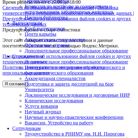
Оформление справок
Время работы: пн-пт с 10:00 до 18:00
Комиссия по контролю за содержанием и
Сведения об образовательной организации
|
Политика
использованием лабораторных животных
университета в отношении обработки персональных данных
|
Научная библиотека
Предупреждение об использовании файлов cookies и других
Выпускникам
технических данных
Клуб выпускников
Предупреждение о сборе статистики
Центр карьеры
Аккредитация специалистов
Этот сайт собирает статистику посещения и данные
Оформление справок
посетителей, в том числе с помощью Яндекс.Метрики.
Дополнительное профессиональное образование
Специалистам
Предупреждение об использовании файлов cookies и других
Дополнительное профессиональное образование
технических данных
Центр развития непрерывного медицинского и
Политика университета в отношении обработки
фармацевтического образования
персональных данных
Аккредитация специалистов
Подготовка и защита диссертаций на базе
Я согласен
Университета
Доклинические исследования и договорные НИР
Клинические исследования
Услуги вивария
Научный журнал
Научные и научно-практические конференции
Вакансии. Устройство на работу
Сотрудникам
Трудоустройство
в РНИМУ
им. Н.И. Пирогова