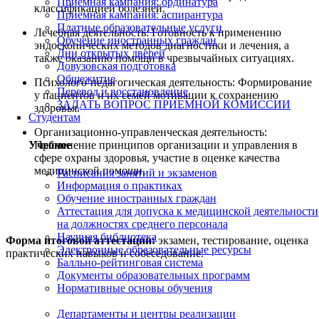
Приемная кампания: ординатура
классификацией болезней.
Приемная кампания: аспирантура
Платные образовательные услуги
Лечебная деятельность: Готовность к применению
Обучение иностранных граждан
эндоскопических методов диагностики и лечения, а
Дни открытых дверей
также оказанию помощи в чрезвычайных ситуациях.
Довузовская подготовка
Общежитие
Психолого-педагогическая деятельность: Формирование
Перевод и восстановление
у пациентов и их семей мотивации к сохранению
ЗАДАТЬ ВОПРОС ПРИЕМНОЙ КОМИССИИ
здоровья.
Студентам
Организационно-управленческая деятельность:
Применение принципов организации и управления в
Учебное
сфере охраны здоровья, участие в оценке качества
медицинской помощи.
Расписания занятий и экзаменов
Информация о практиках
Обучение иностранных граждан
Аттестация для допуска к медицинской деятельности
на должностях среднего персонала
Научная библиотека
Форма итоговой аттестации:
экзамен, тестирование, оценка
Электронные образовательные ресурсы
практических навыков и собеседование.
Балльно-рейтинговая система
Документы образовательных программ
Нормативные основы обучения
Департаменты и центры реализации