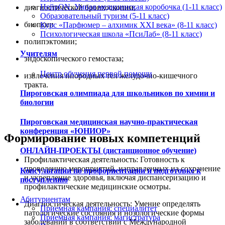
НейрON. Умная медицинская коробочка (1-11 класс)
диагностической бронхоскопии;
Образовательный туризм (5-11 класс)
биопсии
Курс «Парфюмер – алхимик XXI века» (8-11 класс)
Психологическая школа «ПсиЛаб» (8-11 класс)
полипэктомии;
Учителям
эндоскопического гемостаза;
Центр обучения первой помощи
извлечения инородных тел желудочно-кишечного
тракта.
Пироговская олимпиада для школьников по химии и
биологии
Пироговская медицинская научно-практическая
конференция «ЮНИОР»
Формирование новых компетенций
ОНЛАЙН-ПРОЕКТЫ (дистанционное обучение)
Профилактическая деятельность: Готовность к
проведению мероприятий, направленных на сохранение
Консультации по профориентации и подготовке к
и укрепление здоровья, включая диспансеризацию и
поступлению
профилактические медицинские осмотры.
Абитуриентам
Диагностическая деятельность: Умение определять
Приемная кампания: специалитет
патологические состояния и нозологические формы
Приемная кампания: магистратура
заболеваний в соответствии с Международной