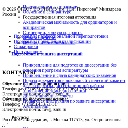
Поступление в аспирантуру
© 2026 ФГАОУ ВО РНИМУ им. Н.И. Пирогова" Минздрава
Обучение в аспирантуре
России
Государственная итоговая аттестация
Академическая мобильность для ординаторов и
аспирантов
Стипендии, конкурсы, гранты
Программы профессиональной переподготовки
Оплата обучения
Программы повышения квалификации
Перевод и восстановление
Стажировки
Поступающим
Подготовка и защита диссертаций
Прикрепление для подготовки диссертации без
освоения программ аспирантуры
КОНТАКТЫ
Прикрепление и сдача кандидатских экзаменов
Подача документов в локальный этический комитет
Обучение на договорной основе:
для экспертизы диссертационной работы
Телефоны: +7 (495) 434-81-90; +7 (968) 765-35-84
Утверждение темы диссертации
Электронная почта: dopo@rsmu.ru
Диссертационные советы
Обучение на бюджетной основе:
Пошаговая инструкция по защите диссертации
Телефон: +7 (495) 433-71-31
Антиплагиат
Электронная почта: fuv@rsmu.ru
Ресурсы
Российская Федерация, г. Москва 117513, ул. Островитянова
д. 1