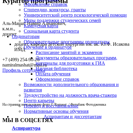
Куратор программы
Оформление справок
Стипендии, конкурсы, гранты
Университетский центр психологической помощи
Меры поддержки студенческих семей
Аль-Машат Намир Аднанович,
Кампусная карта
к.м.н.,
Социальная карта студента
доцент
Ординаторам
Образовательные программы ординатуры
доцент, кафедра детской хирургии им. ак. Ю.Ф. Исакова
Обучение в ординатуре
ИМД
Расписание занятий и экзаменов
Документы образовательных программ,
+7 (499) 254-90-26
материалы для подготовки к ГИА
namiralmashat@mail.ru
Научная библиотека
Профиль сотрудника
Оплата обучения
Оформление справок
Возможности дополнительного образования и
развития
Трудоустройство на должность врача-стажера
Центр карьеры
На странице использовано фото © Romaset
/ Фотобанк Фотодженика
Перевод и восстановление
Нормативные основы обучения
Аспирантам и диссертантам
МЫ В СОЦСЕТЯХ
Аспирантура