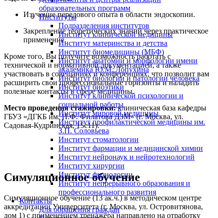
образовательных программ
Изучение передового опыта в области эндоскопии.
Институты
Подразделения институтов
Закрепление теоретических знаний через практическое
Институт клинической медицины
применение.
Институт материнства и детства
Институт биомедицины (МБФ)
Кроме того, Вы получите возможность работать с
Институт анатомии и морфологии имени
технической и нормативной документацией, а также
академика Ю.М. Лопухина
участвовать в совещаниях и конференциях, что позволит вам
Институт биологии и патологии человека
расширить свои профессиональные горизонты и наладить
Институт биоэтики
полезные контакты в сфере медицины.
Институт клинической психологии и
социальной работы
Место проведения стажировки:
клиническая база кафедры
Институт мировой медицины
ГБУЗ «ДГКБ им. Н
.Ф. Фил
атова ДЗМ» (г. Москва, ул.
Институт профилактической медицины им.
Садовая-Кудринская, 15с11).
З.П. Соловьева
Институт стоматологии
Институт фармации и медицинской химии
Институт нейронаук и нейротехнологий
Институт хирургии
Институт физиологии
Симуляционное обучение
Институт непрерывного образования и
профессионального развития
Симуляционное обучение (13 ак.ч.) в методическом центре
Контакты
аккредитации Университета (г. Москва, ул. Островитянова,
Для обращения граждан
дом 1) с применением тренажёра направлено на отработку