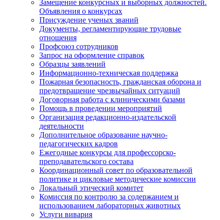
Замещение конкурсных и выборных должностей.
Объявления о конкурсах
Присуждение ученых званий
Документы, регламентирующие трудовые
отношения
Профсоюз сотрудников
Запрос на оформление справок
Образцы заявлений
Информационно-техническая поддержка
Пожарная безопасность, гражданская оборона и
предотвращение чрезвычайных ситуаций
Договорная работа с клиническими базами
Помощь в проведении мероприятий
Организация редакционно-издательской
деятельности
Дополнительное образование научно-
педагогических кадров
Ежегодные конкурсы для профессорско-
преподавательского состава
Координационный совет по образовательной
политике и цикловые методические комиссии
Локальный этический комитет
Комиссия по контролю за содержанием и
использованием лабораторных животных
Услуги вивария