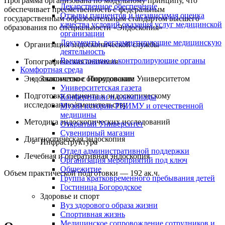
Программа организована по модульному принципу, что
Лекарственное обеспечение
обеспечивает преемственность с федеральным
Отзывы пациентов и независимая оценка
государственным образовательным стандартом высшего
качества условий оказания услуг медицинской
образования по специальности «Эндоскопия»
организации
Документы, регламентирующие медицинскую
Организация эндоскопической службы
деятельность
Вышестоящие и контролирующие органы
Топографическая анатомия
Комфортная среда
Знакомство с Пироговским Университетом
Эндоскопическое оборудование
Университетская газета
Подготовка пациента к эндоскопическому
Конференции и олимпиады
исследованию/вмешательству
Музей истории РНИМУ и отечественной
медицины
Методика эндоскопических исследований
Открытый Университет
Сувенирный магазин
Диагностическая эндоскопия
Инфраструктура
Отдел административной поддержки
Лечебная и оперативная эндоскопия
Организация мероприятий под ключ
Общежитие
Объем практической подготовки — 192 ак.ч.
Группа кратковременного пребывания детей
Гостиница Богородское
Здоровье и спорт
Вуз здорового образа жизни
Спортивная жизнь
Медицинское сопровождение сотрудников и