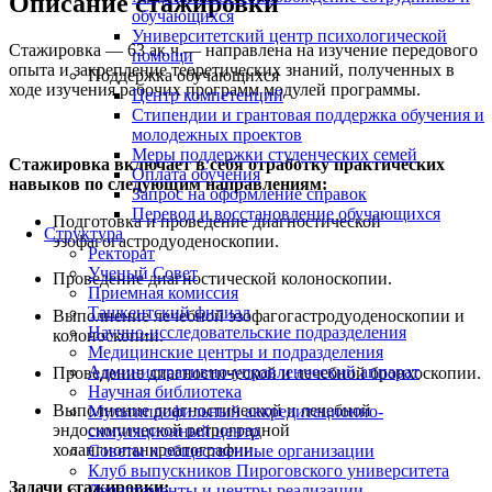
Описание стажировки
обучающихся
Университетский центр психологической
Стажировка — 63 ак.ч.— направлена на изучение передового
помощи
опыта и закрепление теоретических знаний, полученных в
Поддержка обучающихся
ходе изучения рабочих программ модулей программы.
Центр компетенций
Стипендии и грантовая поддержка обучения и
молодежных проектов
Меры поддержки студенческих семей
Стажировка включает в себя отработку практических
Оплата обучения
навыков по следующим направлениям:
Запрос на оформление справок
Перевод и восстановление обучающихся
Подготовка и проведение диагностической
Структура
эзофагогастродуоденоскопии.
Ректорат
Ученый Совет
Проведение диагностической колоноскопии.
Приемная комиссия
Ташкентский филиал
Выполнение лечебной эзофагогастродуоденоскопии и
Научно-исследовательские подразделения
колоноскопии.
Медицинские центры и подразделения
Административно-управленческий аппарат
Проведение диагностической и лечебной бронхоскопии.
Научная библиотека
Выполнение диагностической и лечебной
Мультипрофильный аккредитационно-
эндоскопической ретроградной
симуляционный центр
холангиопанкреатографии.
Советы и общественные организации
Клуб выпускников Пироговского университета
Задачи стажировки:
Департаменты и центры реализации