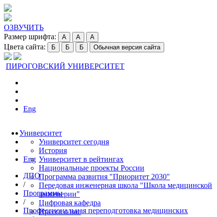
ОЗВУЧИТЬ
Размер шрифта:
A
A
A
Цвета сайта:
Б
Б
Б
Обычная версия сайта
ПИРОГОВСКИЙ УНИВЕРСИТЕТ
Eng
Университет
Университет сегодня
История
Eng
Университет в рейтингах
Национальные проекты России
ДПО
Программа развития "Приоритет 2030"
/
Передовая инженерная школа "Школа медицинской
Программы
инженерии"
/
Цифровая кафедра
Профессиональная переподготовка медицинских
Пресса о нас