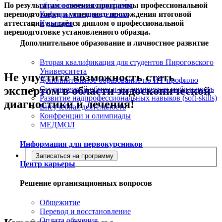
По результатам освоения программы профессиональной
образовательных программ
переподготовки и успешного прохождения итоговой
Кафедры и подразделения
аттестации выдаётся диплом о профессиональной
Кураторы
переподготовке установленного образца.
Дополнительное образование и личностное развитие
Вторая квалификация для студентов Пироговского
Университета
Не упустите возможность стать
Дополнительное образование по ИТ-профилю
экспертом в области эндоскопической
Студенческий обмен и академическая мобильность
Развитие надпрофессиональных навыков (soft-skills)
диагностики и лечения!
Внеучебная деятельность
Конфренции и олимпиады
МЕДМОЛ
Информация для первокурсников
Записаться на программу
Центр карьеры
Решение организационных вопросов
Общежитие
Перевод и восстановление
Оплата обучения