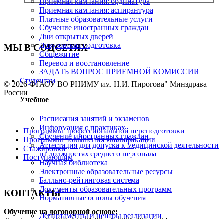
Приемная кампания: ординатура
Приемная кампания: аспирантура
Платные образовательные услуги
Обучение иностранных граждан
Дни открытых дверей
Довузовская подготовка
МЫ В СОЦСЕТЯХ
Общежитие
Перевод и восстановление
ЗАДАТЬ ВОПРОС ПРИЕМНОЙ КОМИССИИ
Студентам
© 2026 ФГАОУ ВО РНИМУ им. Н.И. Пирогова" Минздрава
России
Учебное
Расписания занятий и экзаменов
Информация о практиках
Программы профессиональной переподготовки
Обучение иностранных граждан
Программы повышения квалификации
Аттестация для допуска к медицинской деятельности
Стажировки
на должностях среднего персонала
Поступающим
Научная библиотека
Электронные образовательные ресурсы
Балльно-рейтинговая система
Документы образовательных программ
КОНТАКТЫ
Нормативные основы обучения
Обучение на договорной основе:
Департаменты и центры реализации