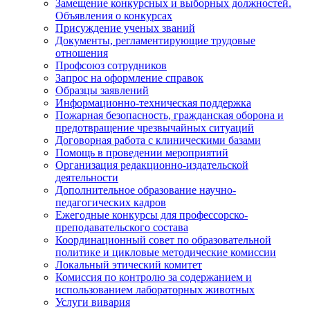
Замещение конкурсных и выборных должностей.
Объявления о конкурсах
Присуждение ученых званий
Документы, регламентирующие трудовые
отношения
Профсоюз сотрудников
Запрос на оформление справок
Образцы заявлений
Информационно-техническая поддержка
Пожарная безопасность, гражданская оборона и
предотвращение чрезвычайных ситуаций
Договорная работа с клиническими базами
Помощь в проведении мероприятий
Организация редакционно-издательской
деятельности
Дополнительное образование научно-
педагогических кадров
Ежегодные конкурсы для профессорско-
преподавательского состава
Координационный совет по образовательной
политике и цикловые методические комиссии
Локальный этический комитет
Комиссия по контролю за содержанием и
использованием лабораторных животных
Услуги вивария