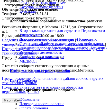
Телефоны: +7 (495) 434-81-90; +7 (968) 765-35-84
образовательных программ
Электронная почта: dopo@rsmu.ru
Кафедры и подразделения
Обучение на бюджетной основе:
Кураторы
Телефон: +7 (495) 433-71-31
Электронная почта: fuv@rsmu.ru
Дополнительное образование и личностное развитие
Российская Федерация, г. Москва 117513, ул. Островитянова
Вторая квалификация для студентов Пироговского
д. 1
Университета
Время работы: пн-пт с 10:00 до 18:00
Дополнительное образование по ИТ-профилю
Сведения об образовательной организации
|
Политика
Студенческий обмен и академическая мобильность
университета в отношении обработки персональных данных
|
Развитие надпрофессиональных навыков (soft-skills)
Предупреждение об использовании файлов cookies и других
Внеучебная деятельность
технических данных
Конфренции и олимпиады
Предупреждение о сборе статистики
МЕДМОЛ
Этот сайт собирает статистику посещения и данные
посетителей, в том числе с помощью Яндекс.Метрики.
Информация для первокурсников
Предупреждение об использовании файлов cookies и других
Центр карьеры
технических данных
Политика университета в отношении обработки
Решение организационных вопросов
персональных данных
Общежитие
Я согласен
Перевод и восстановление
Оплата обучения