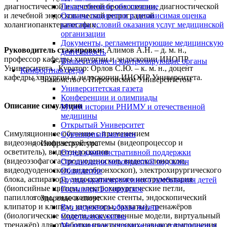
Лекарственное обеспечение
диагностической и лечебной бронхоскопии, диагностической
Отзывы пациентов и независимая оценка
и лечебной эндоскопической ретроградной
качества условий оказания услуг медицинской
холангиопанктератогафии.
организации
Документы, регламентирующие медицинскую
Руководитель стажировки:
Алимо
в А.Н.
– д. м. н.,
деятельность
профессор кафедры хирургии и эндоскопии ИНОПР
Вышестоящие и контролирующие органы
Университета. Куратор: Орл
ов С.Ю
. – к. м. н., доцент
Комфортная среда
кафедры хирургии и эндоскопии ИНОПР Университета.
Знакомство с Пироговским Университетом
Университетская газета
Конференции и олимпиады
Описание симуляции
Музей истории РНИМУ и отечественной
медицины
Открытый Университет
Симуляционное обучение с применением
Сувенирный магазин
видеоэндоскопической системы (видеопроцессор и
Инфраструктура
осветитель), видеоэндоскопов
Отдел административной поддержки
(видеоэзофагогастродуоденоскоп, видеоколоноскоп,
Организация мероприятий под ключ
видеодуоденоскоп, видеобронхоскоп), электрохирургического
Общежитие
блока, аспиратора, эндоскопического инструментария
Группа кратковременного пребывания детей
(биопсийные щипцы, электрохирургические петли,
Гостиница Богородское
папиллотомы, эндоскопические стенты, эндоскопический
Здоровье и спорт
клипатор и клипсы, инъекторы, захваты), тренажёров
Вуз здорового образа жизни
(биологические модели, искусственные модели, виртуальный
Спортивная жизнь
тренажёр) для отработки практических навыков выполнения
Медицинское сопровождение сотрудников и