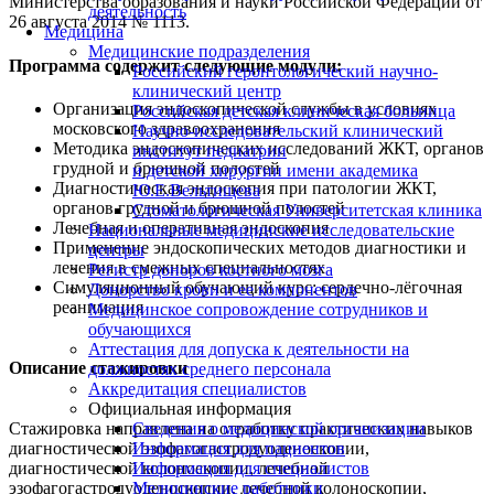
Министерства образования и науки Российской Федерации от
деятельность
26 августа 2014 № 1113.
Медицина
Медицинские подразделения
Программа содержит следующие модули:
Российский геронтологический научно-
клинический центр
Организация эндоскопической службы в условиях
Российская детская клиническая больница
московского здравоохранения
Научно-исследовательский клинический
Методика эндоскопических исследований ЖКТ, органов
институт педиатрии
грудной и брюшной полостей
и детской хирургии имени академика
Диагностическая эндоскопия при патологии ЖКТ,
Ю.Е.Вельтищева
органов грудной и брюшной полостей
Стоматологическая Университетская клиника
Лечебная и оперативная эндоскопия
Национальные медицинские исследовательские
Применение эндоскопических методов диагностики и
центры
лечения в смежных специальностях
Регистр доноров костного мозга
Симуляционный обучающий курс: сердечно-лёгочная
Донорство крови и ее компонентов
реанимация
Медицинское сопровождение сотрудников и
обучающихся
Аттестация для допуска к деятельности на
Описание стажировки
должностях среднего персонала
Аккредитация специалистов
Официальная информация
Сведения о медицинской организации
Стажировка направлена на отработку практических навыков
Информация для пациентов
диагностической эзофагогастродуоденоскопии,
Информация для специалистов
диагностической колоноскопии, лечебной
Медицинские работники
эзофагогастродуоденоскопии, лечебной колоноскопии,