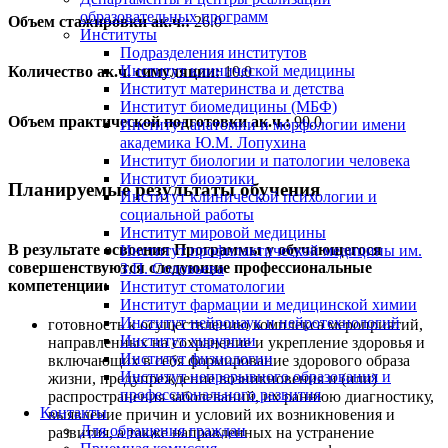
образовательных программ
Объем стажировки ак.ч.:
26.0
Институты
Подразделения институтов
Институт клинической медицины
Количество ак.ч. симуляции:
10.0
Институт материнства и детства
Институт биомедицины (МБФ)
Объем практической подготовки ак.ч.:
90.0
Институт анатомии и морфологии имени
академика Ю.М. Лопухина
Институт биологии и патологии человека
Институт биоэтики
Планируемые результаты обучения
Институт клинической психологии и
социальной работы
Институт мировой медицины
В результате освоения Программы у обучающегося
Институт профилактической медицины им.
совершенствуются следующие профессиональные
З.П. Соловьева
компетенции:
Институт стоматологии
Институт фармации и медицинской химии
Институт нейронаук и нейротехнологий
готовность к осуществлению комплекса мероприятий,
Институт хирургии
направленных на сохранение и укрепление здоровья и
Институт физиологии
включающих в себя формирование здорового образа
Институт непрерывного образования и
жизни, предупреждение возникновения и (или)
профессионального развития
распространения заболеваний, их раннюю диагностику,
Контакты
выявление причин и условий их возникновения и
Для обращения граждан
развития, а также направленных на устранение