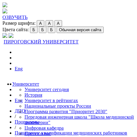
ОЗВУЧИТЬ
Размер шрифта:
A
A
A
Цвета сайта:
Б
Б
Б
Обычная версия сайта
ПИРОГОВСКИЙ УНИВЕРСИТЕТ
Eng
Университет
Университет сегодня
История
Eng
Университет в рейтингах
Национальные проекты России
ДПО
Программа развития "Приоритет 2030"
/
Передовая инженерная школа "Школа медицинской
Программы
инженерии"
/
Цифровая кафедра
Повышение квалификации медицинских работников
Пресса о нас