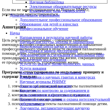
Научная библиотека
Электронные образовательные ресурсы
Если вы не зарегистрированны на Портале НМФО,
Клинические базы Университета
рекомендуем зарегистрироваться.
Дополнительное образование
Дополнительное профессиональное образование
Образование для детей и взрослых
Аннотация
Профессиональное обучение
Наука
Направления и результаты научной работы
Цель реализации программы – совершенствование
Научные институты, центры и лаборатории
имеющихся профессиональных компетенций и повышение
Молодежный центр науки и технологий
профессионального уровня в области оказания паллиативной
Подготовка и защита диссертаций
помощи детям, страдающим неизлечимыми заболеваниями,
Доклинические исследования и выполнение НИР
приводящими к ухудшению качества жизни, сокращающими
Клинические исследования
ее продолжительность, угрожающими жизни.
Услуги по анализу биомедицинских данных
Услуги вивария
Программа структурирована по модульному принципу и
Центры коллективного пользования
содержит 3 модуля:
Информация о научных грантах и конкурсах
Научные журналы РНИМУ
этические и организационные аспекты паллиативной
Локальный этический комитет
помощи детям;
Комиссия по контролю за содержанием и
контроль симптомов и кризисные ситуации в
использованием лабораторных животных
паллиативной помощи детям;
Патентные исследования и охрана интеллектуальной
психосоциальные аспекты паллиативной помощи детям.
собственности
Документы, регламентирующие научную