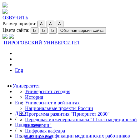
ОЗВУЧИТЬ
Размер шрифта:
A
A
A
Цвета сайта:
Б
Б
Б
Обычная версия сайта
ПИРОГОВСКИЙ УНИВЕРСИТЕТ
Eng
Университет
Университет сегодня
История
Eng
Университет в рейтингах
Национальные проекты России
ДПО
Программа развития "Приоритет 2030"
/
Передовая инженерная школа "Школа медицинской
Программы
инженерии"
/
Цифровая кафедра
Повышение квалификации медицинских работников
Пресса о нас