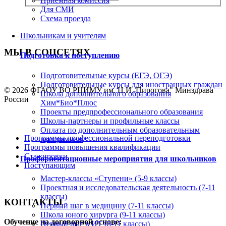
Приемная комиссия
Для СМИ
Схема проезда
Школьникам и учителям
МЫ В СОЦСЕТЯХ
Подготовка к поступлению
Подготовительные курсы (ЕГЭ, ОГЭ)
Подготовительные курсы для иностранных граждан
© 2026 ФГАОУ ВО РНИМУ им. Н.И. Пирогова" Минздрава
Школа дополнительного образования
России
Хим*Био*Плюс
Проекты предпрофессионального образования
Школы-партнеры и профильные классы
Оплата по дополнительным образовательным
Программы профессиональной переподготовки
программам
Программы повышения квалификации
Стажировки
Профориентационные мероприятия для школьников
Поступающим
Мастер-классы «Ступени» (5-9 классы)
Проектная и исследовательская деятельность (7-11
классы)
КОНТАКТЫ
Первый шаг в медицину (7-11 классы)
Школа юного хирурга (9-11 классы)
Обучение на договорной основе:
Первый шаг в ИТ (8-11 классы)