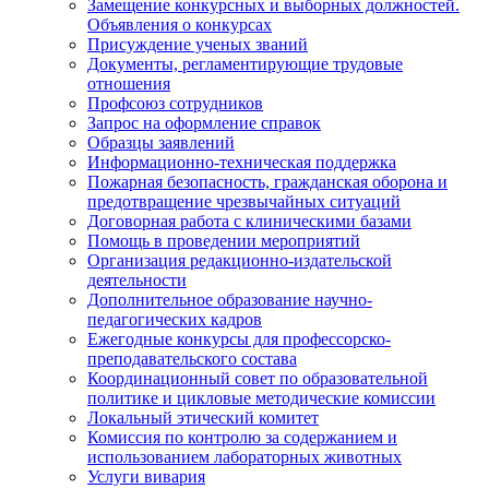
Замещение конкурсных и выборных должностей.
Объявления о конкурсах
Присуждение ученых званий
Документы, регламентирующие трудовые
отношения
Профсоюз сотрудников
Запрос на оформление справок
Образцы заявлений
Информационно-техническая поддержка
Пожарная безопасность, гражданская оборона и
предотвращение чрезвычайных ситуаций
Договорная работа с клиническими базами
Помощь в проведении мероприятий
Организация редакционно-издательской
деятельности
Дополнительное образование научно-
педагогических кадров
Ежегодные конкурсы для профессорско-
преподавательского состава
Координационный совет по образовательной
политике и цикловые методические комиссии
Локальный этический комитет
Комиссия по контролю за содержанием и
использованием лабораторных животных
Услуги вивария