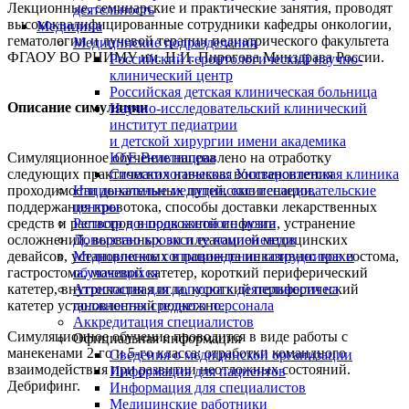
Лекционные, семинарские и практические занятия, проводят
деятельность
высококвалифицированные сотрудники кафедры онкологии,
Медицина
гематологии и лучевой терапии педиатрического факультета
Медицинские подразделения
ФГАОУ ВО РНИМУ им.
Н.И. П
ирогова Минздрава России.
Российский геронтологический научно-
клинический центр
Российская детская клиническая больница
Описание симуляции
Научно-исследовательский клинический
институт педиатрии
и детской хирургии имени академика
Ю.Е.Вельтищева
Симуляционное обучение направлено на отработку
Стоматологическая Университетская клиника
следующих практических навыков: восстановления
Национальные медицинские исследовательские
проходимости дыхательных путей, оксигенации,
центры
поддержания кровотока, способы доставки лекарственных
Регистр доноров костного мозга
средств и растворов в подкожной инфузии, устранение
Донорство крови и ее компонентов
осложнений, вызванных эксплуатацией медицинских
Медицинское сопровождение сотрудников и
девайсов, установленных в пациента инвазивно: трахеостома,
обучающихся
гастростома, мочевой катетер, короткий периферический
Аттестация для допуска к деятельности на
катетер, внутрикостная игла, короткий периферический
должностях среднего персонала
катетер установленный подкожно.
Аккредитация специалистов
Симуляционное обучение проводится в виде работы с
Официальная информация
манекенами 2-го и 5-го класса; отработки командного
Сведения о медицинской организации
взаимодействия при развитии неотложных состояний.
Информация для пациентов
Дебрифинг.
Информация для специалистов
Медицинские работники