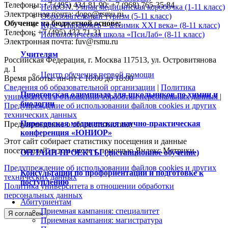
Телефоны: +7 (495) 434-81-90; +7 (968) 765-35-84
НейрON. Умная медицинская коробочка (1-11 класс)
Электронная почта: dopo@rsmu.ru
Образовательный туризм (5-11 класс)
Обучение на бюджетной основе:
Курс «Парфюмер – алхимик XXI века» (8-11 класс)
Телефон: +7 (495) 433-71-31
Психологическая школа «ПсиЛаб» (8-11 класс)
Электронная почта: fuv@rsmu.ru
Учителям
Российская Федерация, г. Москва 117513, ул. Островитянова
д. 1
Центр обучения первой помощи
Время работы: пн-пт с 10:00 до 18:00
Сведения об образовательной организации
|
Политика
Пироговская олимпиада для школьников по химии и
университета в отношении обработки персональных данных
|
биологии
Предупреждение об использовании файлов cookies и других
технических данных
Пироговская медицинская научно-практическая
Предупреждение о сборе статистики
конференция «ЮНИОР»
Этот сайт собирает статистику посещения и данные
посетителей, в том числе с помощью Яндекс.Метрики.
ОНЛАЙН-ПРОЕКТЫ (дистанционное обучение)
Предупреждение об использовании файлов cookies и других
Консультации по профориентации и подготовке к
технических данных
поступлению
Политика университета в отношении обработки
персональных данных
Абитуриентам
Приемная кампания: специалитет
Я согласен
Приемная кампания: магистратура