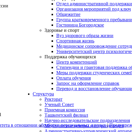
Отдел административной поддержки
ссии
Организация мероприятий под ключ
Общежитие
Группа кратковременного пребывани
Гостиница Богородское
Здоровье и спорт
Вуз здорового образа жизни
Спортивная жизнь
Медицинское сопровождение сотруд
Университетский центр психологич
Поддержка обучающихся
Центр компетенций
Стипендии и грантовая поддержка о
Меры поддержки студенческих семе
Оплата обучения
Запрос на оформление справок
Перевод и восстановление обучающ
Структура
Ректорат
Ученый Совет
Приемная комиссия
1
Ташкентский филиал
Научно-исследовательские подразделения
итета в отношении обработки персональных данных
|
Предупрежд
Медицинские центры и подразделения
Административно-управленческий аппара