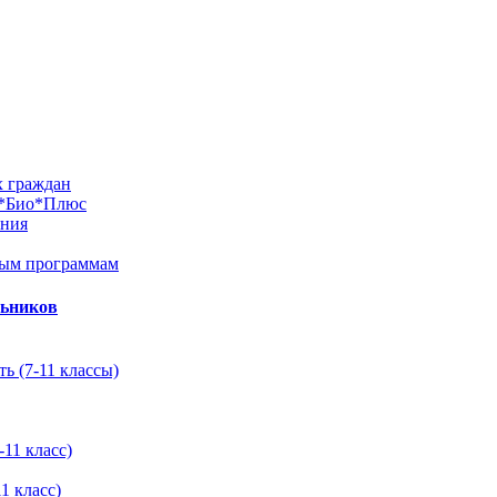
х граждан
м*Био*Плюс
ания
ным программам
льников
ь (7-11 классы)
11 класс)
1 класс)