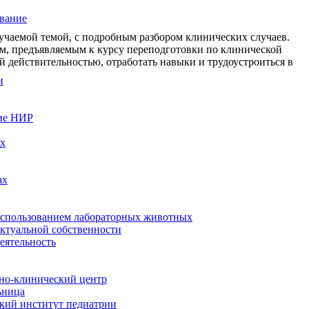
вание
зучаемой темой, с подробным разбором клинических случаев.
ям, предъявляемым к курсу переподготовки по клинической
й действительностью, отработать навыки и трудоустроиться в
и
ие НИР
ых
ах
использованием лабораторных животных
ектуальной собственности
еятельность
но-клинический центр
ьница
кий институт педиатрии