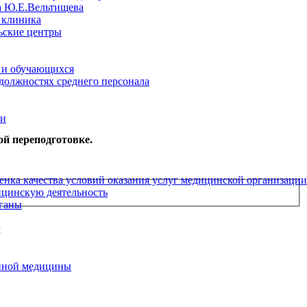
а Ю.Е.Вельтищева
 клиника
ьские центры
 и обучающихся
 должностях среднего персонала
ии
й переподготовке.
енка качества условий оказания услуг медицинской организации
цинскую деятельность
ганы
м
нной медицины