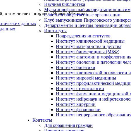
Научная библиотека
Мультипрофильный аккредитационно-сим
ей, в том числе с помощью Яндекс.Метрики.
Советы и общественные организации
Клуб выпускников Пироговского универс
ехнических данных
Департаменты и центры реализации образ
 данных
Институты
Подразделения институтов
Институт клинической медицины
Институт материнства и детства
Институт биомедицины (МБФ)
Институт анатомии и морфологии и
Институт биологии и патологии чел
Институт биоэтики
Институт клинической психологии и
Институт мировой медицины
Институт профилактической медицин
Институт стоматологии
Институт фармации и медицинской 
Институт нейронаук и нейротехноло
Институт хирургии
Институт физиологии
Институт непрерывного образования
Контакты
Для обращения граждан
Приемная комиссия