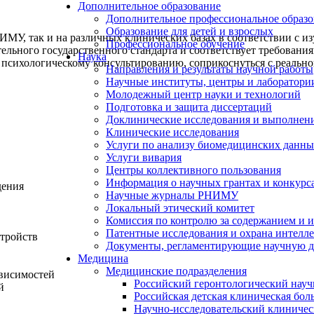
Дополнительное образование
Дополнительное профессиональное образо
Образование для детей и взрослых
ИМУ, так и на различных клинических базах в соответствии с и
Профессиональное обучение
ельного государственного стандарта и соответствует требовани
Наука
 психологическому консультированию, соприкоснуться с реально
Направления и результаты научной работы
Научные институты, центры и лаборатори
Молодежный центр науки и технологий
Подготовка и защита диссертаций
Доклинические исследования и выполнен
Клинические исследования
Услуги по анализу биомедицинских данн
Услуги вивария
Центры коллективного пользования
Информация о научных грантах и конкурс
дения
Научные журналы РНИМУ
Локальный этический комитет
Комиссия по контролю за содержанием и 
Патентные исследования и охрана интелл
стройств
Документы, регламентирующие научную д
Медицина
Медицинские подразделения
ависимостей
Российский геронтологический науч
й
Российская детская клиническая бол
Научно-исследовательский клиничес