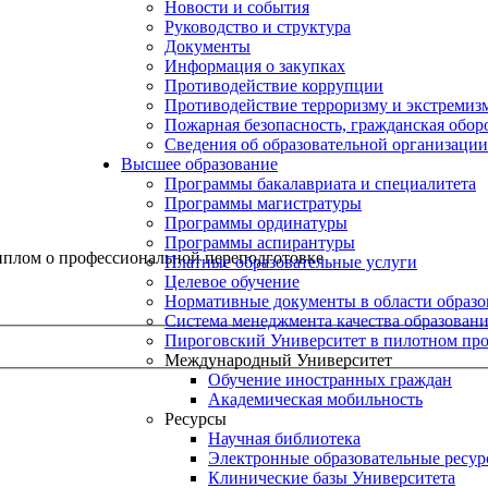
Новости и события
Руководство и структура
Документы
Информация о закупках
Противодействие коррупции
Противодействие терроризму и экстремиз
Пожарная безопасность, гражданская обо
Сведения об образовательной организации
Высшее образование
Программы бакалавриата и специалитета
Программы магистратуры
Программы ординатуры
Программы аспирантуры
плом о профессиональной переподготовке
Платные образовательные услуги
Целевое обучение
Нормативные документы в области образо
Система менеджмента качества образован
Пироговский Университет в пилотном про
Международный Университет
Обучение иностранных граждан
Академическая мобильность
Ресурсы
Научная библиотека
Электронные образовательные ресу
Клинические базы Университета