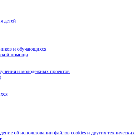
я детей
ников и обучающихся
еской помощи
бучения и молодежных проектов
й
ихся
ение об использовании файлов cookies и других технических
т