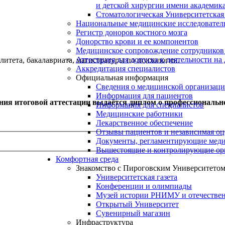
и детской хирургии имени академик
Стоматологическая Университетская
Национальные медицинские исследовател
Регистр доноров костного мозга
Донорство крови и ее компонентов
Медицинское сопровождение сотрудников
Аттестация для допуска к деятельности на
тета, бакалавриата, магистратуры по психологии.
Аккредитация специалистов
Официальная информация
Сведения о медицинской организац
Информация для пациентов
ия итоговой аттестации выдаётся диплом о профессионально
Информация для специалистов
Медицинские работники
Лекарственное обеспечение
Отзывы пациентов и независимая оц
Документы, регламентирующие меди
Вышестоящие и контролирующие ор
Комфортная среда
Знакомство с Пироговским Университето
Университетская газета
Конференции и олимпиады
Музей истории РНИМУ и отечестве
Открытый Университет
Сувенирный магазин
Инфраструктура