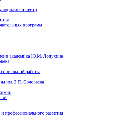
уляционный центр
итета
овательных программ
мени академика Ю.М. Лопухина
овека
 социальной работы
ы им. З.П. Соловьева
химии
гий
 и профессионального развития