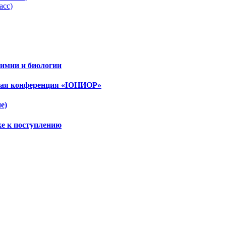
асс)
имии и биологии
ская конференция «ЮНИОР»
е)
ке к поступлению