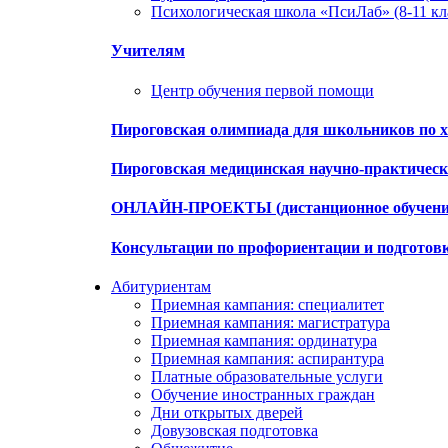
Психологическая школа «ПсиЛаб» (8-11 кл
Учителям
Центр обучения первой помощи
Пироговская олимпиада для школьников по х
Пироговская медицинская научно-практиче
ОНЛАЙН-ПРОЕКТЫ (дистанционное обучени
Консультации по профориентации и подготов
Абитуриентам
Приемная кампания: специалитет
Приемная кампания: магистратура
Приемная кампания: ординатура
Приемная кампания: аспирантура
Платные образовательные услуги
Обучение иностранных граждан
Дни открытых дверей
Довузовская подготовка