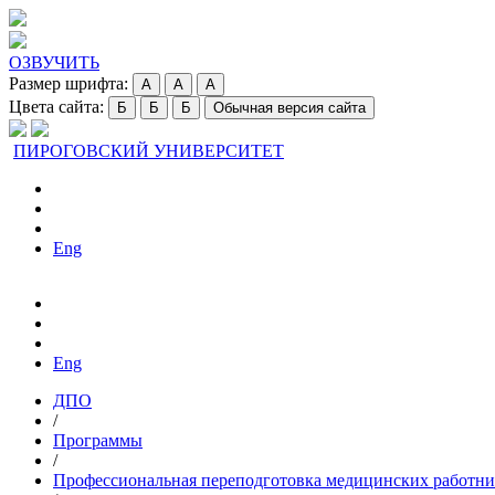
ОЗВУЧИТЬ
Размер шрифта:
A
A
A
Цвета сайта:
Б
Б
Б
Обычная версия сайта
ПИРОГОВСКИЙ УНИВЕРСИТЕТ
Eng
Eng
ДПО
/
Программы
/
Профессиональная переподготовка медицинских работни