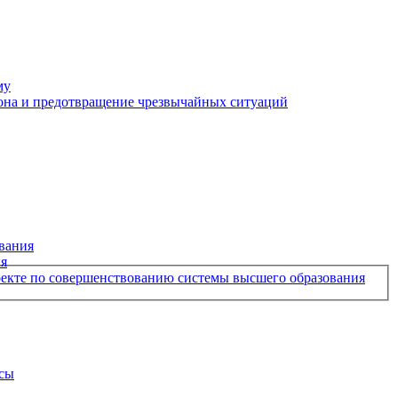
му
рона и предотвращение чрезвычайных ситуаций
вания
ия
екте по совершенствованию системы высшего образования
рсы