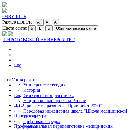
ОЗВУЧИТЬ
Размер шрифта:
A
A
A
Цвета сайта:
Б
Б
Б
Обычная версия сайта
ПИРОГОВСКИЙ УНИВЕРСИТЕТ
Eng
Университет
Университет сегодня
История
Eng
Университет в рейтингах
Национальные проекты России
ДПО
Программа развития "Приоритет 2030"
/
Передовая инженерная школа "Школа медицинской
Программы
инженерии"
/
Цифровая кафедра
Профессиональная переподготовка медицинских
Пресса о нас